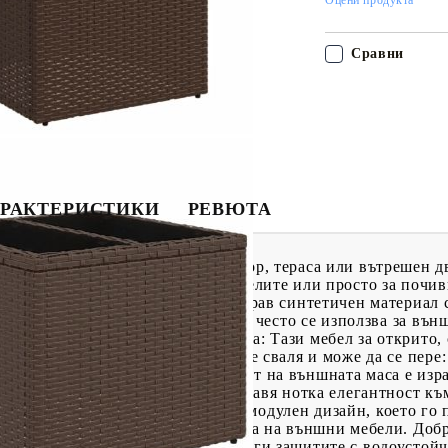
Сравни
РАКТЕРИСТИКИ
РЕВЮТА
 допълнение към вашия заден двор, тераса или вътрешен д
зговори със семейството и приятелите или просто за почив
вестен също като полиратан, е здрав синтетичен материал
 Той е лек, лесен за почистване и често се използва за въ
мосферни влияния.Удобна седалка: Тази мебел за открито,
и сядане.Калъф, който може да се сваля и може да се пере
и поддръжка.Стъклен плот: Плотът на външната маса е изр
почистването с влажна кърпа и добавя нотка елегантност к
и комплект външни мебели има модулен дизайн, което го п
здадете персонализирана подредба на външни мебели. Добре 
нат красиви, ви препоръчваме да ги защитите с водоустой