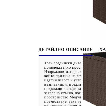
ДЕТАЙЛНО ОПИСАНИЕ
ХА
Този градински диван е идеалното
привлекателно пространство за ра
Издръжлив материал: PE ратан, из
който прилича на естествен ратан.
издръжливост и устойчивост на ат
възглавници, предлага удобство пр
подвижни калъфи за лесно пране 
закалено стъкло, което улеснява 
пространство.Модулен дизайн: Тоз
преместване, така че можете да съ
че вашите външни мебели ще оста