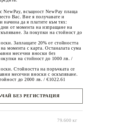
 с NewPay, всъщност NewPay плаща
есто Вас. Вие я получавате и
ри начина да я платите към тях:
 дни от момента на изпращане на
скъпяване. За покупки на стойност до
2
носки. Заплащате 20% от стойността
 на момента с карта. Останалата сума
 равни месечни вноски без
покупки на стойност до 1000 лв. /
оски. Стойността на поръчката се
равни месечни вноски с оскъпяване.
тойност до 2000 лв. / €1022.61
ЧАЙ БЕЗ РЕГИСТРАЦИЯ
ще се
ките на
79.600
кг