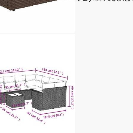
оварване (на място): 110 кг
ачета
 боядисана стомана
 Д x В)
5 cм (Ш x Д)
ята: 37 см
 боядисана стомана