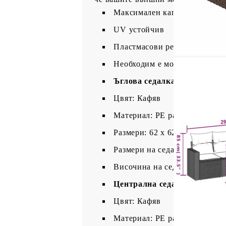
Максимален капацитет на нат
UV устойчив
Пластмасови регулируеми кр
Необходим е монтаж
Ъглова седалка:
Цвят: Кафяв
Материал: PE ратан, прахово
Размери: 62 x 62 x 69 см (Ш x
Размери на седалката: 55 x 5
Височина на седалката от зем
Централна седалка:
Цвят: Кафяв
Материал: PE ратан, прахово