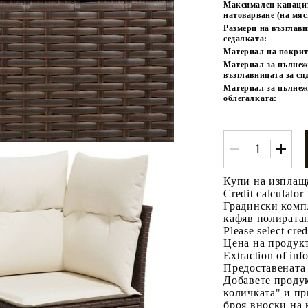
Максимален капаци
натоварване (на мяс
Размери на възглав
седалката:
Материал на покрит
Материал за пълнеж
възглавницата за ся
Материал за пълнеж
облегалката:
Купи на изплащ
Credit calculator
Градински компл
кафяв полирата
Please select cred
Цена на продукт
Extraction of info
Предоставената
Добавете продук
количката" и пр
броя вноски на 