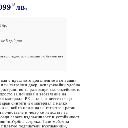
олейбол
099
18
лв.
0 бр.
ка: 5 до 9 дни
вка до адрес при плащане по банков път
иван е идеалното допълнение към вашия
а или вътрешен двор, осигурявайки удобно
ространство за разговори със семейството
просто за почивка и забавление на
в материал: PE ратан, известен също
 здрав синтетичен материал с малко
жка, който прилича на естествен ратан.
а почистване и често се използва за
ради своята издръжливост и устойчивост
яния.Удобна седалка: Тази мебел за
 с плътно подплатени възглавници,