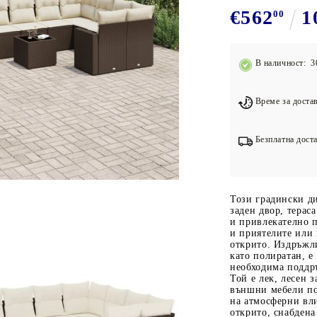
Подложки за фитнес уреди
В
€562
1
00
Лостове за набиране
Силови кули
В наличност: 3
Йога и пилатес
Време за достав
Безплатна доста
Този градински д
заден двор, терас
и привлекателно п
и приятелите или 
открито. Издръжли
като полиратан, е
необходима поддръ
Той е лек, лесен з
външни мебели по
на атмосферни вли
открито, снабдена