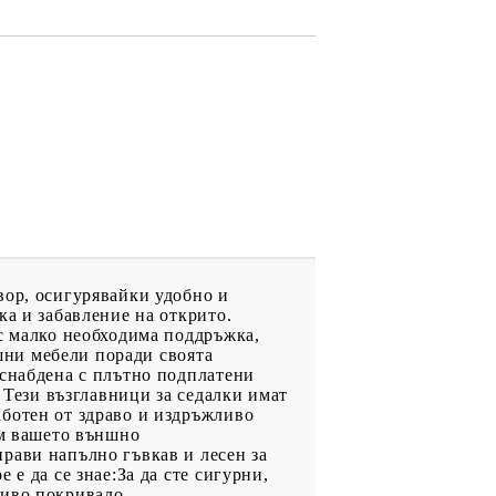
вор, осигурявайки удобно и
ка и забавление на открито.
 с малко необходима поддръжка,
ншни мебели поради своята
 снабдена с плътно подплатени
: Тези възглавници за седалки имат
аботен от здраво и издръжливо
ъм вашето външно
рави напълно гъвкав и лесен за
е да се знае:За да сте сигурни,
чиво покривало.