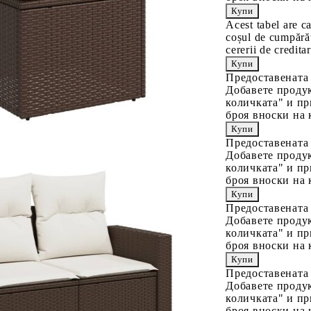
Acest tabel are c
coșul de cumpărăt
cererii de creditar
Предоставената
Добавете продук
количката" и пр
броя вноски на 
Предоставената
Добавете продук
количката" и пр
броя вноски на 
Предоставената
Добавете продук
количката" и пр
броя вноски на 
Предоставената
Добавете продук
количката" и пр
броя вноски на 