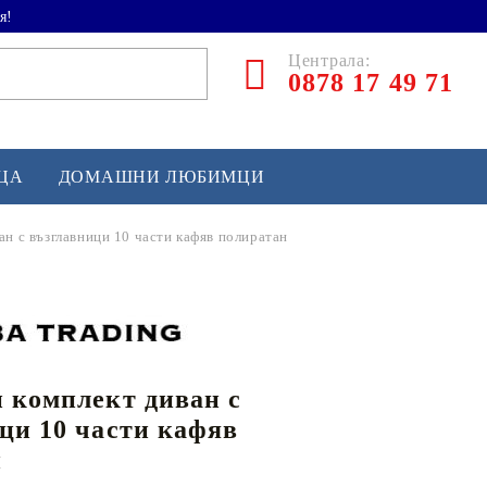
я!
Централа:
0878 17 49 71
ЕЦА
ДОМАШНИ ЛЮБИМЦИ
ан с възглавници 10 части кафяв полиратан
ТЛЕТИКА
аскетбол
кс и бойни изкуства
 комплект диван с
йзбол и софтбол
ци 10 части кафяв
кей и лакрос
н
сновно спортно оборудване