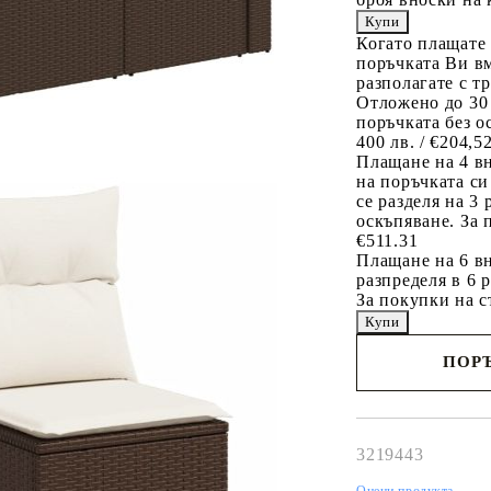
Когато плащате
поръчката Ви вм
разполагате с т
Отложено до 30
поръчката без о
400 лв. / €204,5
Плащане на 4 в
на поръчката си
се разделя на 3
оскъпяване. За 
€511.31
Плащане на 6 вн
разпределя в 6 
За покупки на с
ПОРЪ
Наш представител 
свърже с Вас в рам
работния ден!
3219443
Оцени продукта