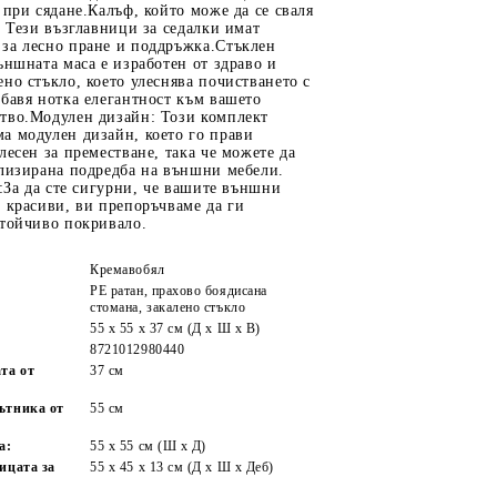
 при сядане.Калъф, който може да се сваля
: Тези възглавници за седалки имат
за лесно пране и поддръжка.Стъклен
ъншната маса е изработен от здраво и
но стъкло, което улеснява почистването с
бавя нотка елегантност към вашето
тво.Модулен дизайн: Този комплект
а модулен дизайн, което го прави
лесен за преместване, така че можете да
ализирана подредба на външни мебели.
е:За да сте сигурни, че вашите външни
 красиви, ви препоръчваме да ги
стойчиво покривало.
Кремавобял
PE ратан, прахово боядисана
стомана, закалено стъкло
55 x 55 x 37 см (Д x Ш x В)
8721012980440
та от
37 см
ътника от
55 см
а:
55 x 55 cм (Ш x Д)
ицата за
55 x 45 x 13 см (Д х Ш x Деб)