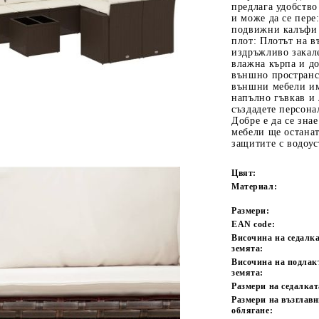
предлага удобство
и може да се пере
подвижни калъфи 
плот: Плотът на в
издръжливо закале
влажна кърпа и до
външно пространс
външни мебели им
напълно гъвкав и 
създадете персон
Добре е да се зна
мебели ще останат
Tweet
одели
защитите с водоу
Цвят:
Материал:
Размери:
EAN code:
Височина на седалка
земята:
Височина на подлак
земята:
Размери на седалкат
Размери на възглавн
облягане: