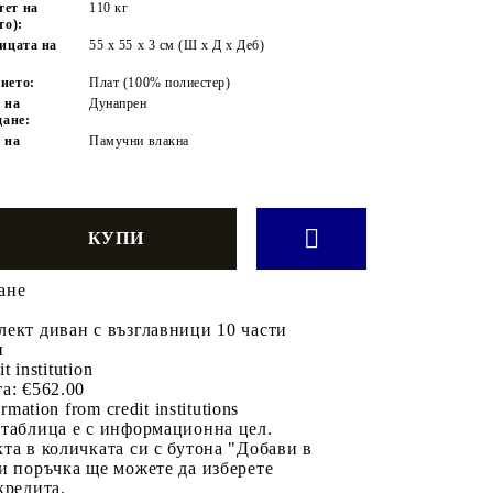
тет на
110 кг
то):
ницата на
55 x 55 x 3 см (Ш x Д x Деб)
ието:
Плат (100% полиестер)
 на
Дунапрен
дане:
 на
Памучни влакна
ане
ект диван с възглавници 10 части
н
it institution
а:
€562.00
rmation from credit institutions
 таблица е с информационна цел.
та в количката си с бутона "Добави в
и поръчка ще можете да изберете
кредита.