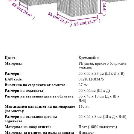
Време за доставка: 5 до 9 дни
Безплатна доставка до адрес при плащане по банков път
Цвят:
Кремавобял
Материал:
PE ратан, прахово боядисана
стомана
Размери:
55 x 55 x 37 см (Ш x Д x В)
EAN code:
8721012883475
Височина на седалката от земята:
37 см
Размери на седалката:
55 x 55 cм (Ш x Д)
Размери на възглавницата за облягане:
55 x 45 x 13 см (Д х Ш x
Деб)
Максимален капацитет на натоварване
110 кг
(на място):
Размери на възглавницата на
55 x 55 x 3 см (Ш x Д x Деб)
седалката:
Материал на покритието:
Плат (100% полиестер)
Материал за пълнеж на възглавницата
Дунапрен