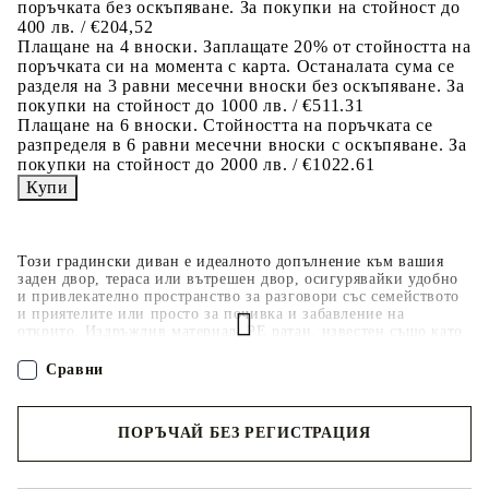
поръчката без оскъпяване. За покупки на стойност до
400 лв. / €204,52
Плащане на 4 вноски. Заплащате 20% от стойността на
поръчката си на момента с карта. Останалата сума се
разделя на 3 равни месечни вноски без оскъпяване. За
покупки на стойност до 1000 лв. / €511.31
Плащане на 6 вноски. Стойността на поръчката се
разпределя в 6 равни месечни вноски с оскъпяване. За
покупки на стойност до 2000 лв. / €1022.61
Този градински диван е идеалното допълнение към вашия
заден двор, тераса или вътрешен двор, осигурявайки удобно
и привлекателно пространство за разговори със семейството
и приятелите или просто за почивка и забавление на
открито. Издръжлив материал: PE ратан, известен също като
полиратан, е здрав синтетичен материал с малко необходима
поддръжка, който прилича на естествен ратан. Той е лек,
Сравни
лесен за почистване и често се използва за външни мебели
поради своята издръжливост и устойчивост на атмосферни
влияния.Функция за съхранение с устойчива на вода чанта:
ПОРЪЧАЙ БЕЗ РЕГИСТРАЦИЯ
Всяка градинска седалка разполага с място за съхранение под
седалката, допълнено с устойчива на вода чанта за
съхранение на възглавници, играчки и други предмети.
Наш представител ще се свърже с Вас в рамките на работния ден!
Вътрешните чанти имат горен капак и могат да бъдат здраво