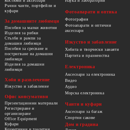
Костюми и аксесоари
Наука и лаборатории
Ръчни чанти, портфейли и
куфари
Фотоапарати и оптика
Фотография
За домашните любимци
Фотоапарати и оптични
Пособия за малки животни
аксесоари
Изделия за рибки
Стълби и рампи за
Изкуство и забавление
домашни любимци
Пособия за сресване и
Хобита и творчески занаяти
постригване на домашни
Партита и празненства
любимци
Изделия за домашни
Електроника
любимци
Аксесоари за електроника
Хоби и развлечение
Видео
Изкуство и забавление
Аудио
Морска електроника
Офис консумативи
Презентационни материали
Чанти и куфари
Регистриране и
Аксесоари за багаж
организиране
Спортни сакове
Office Equipment
Куфари
Дом и градина
Козметични и тоалетни