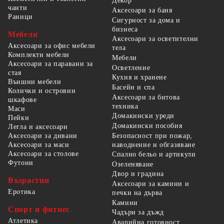
Декор
чанти
Аксесоари за баня
Раници
Сигурност за дома и
бизнеса
Мебели
Аксесоари за осветителни
Аксесоари за офис мебели
тела
Комплекти мебели
Мебели
Аксесоари за паравани за
Осветление
стая
Кухня и хранене
Външни мебели
Басейн и спа
Колички и островни
Аксесоари за битова
шкафове
техника
Маси
Домакински уреди
Пейки
Домакински пособия
Легла и аксесоари
Безопасност при пожар,
Аксесоари за дивани
наводнение и обгазяване
Аксесоари за маси
Аксесоари за столове
Спално бельо и артикули
Футони
Озеленяване
Двор и градина
Възрастни
Аксесоари за камини и
Еротика
печки на дърва
Камини
Спорт и фитнес
Чадъри за дъжд
Атлетика
Аварийна готовност