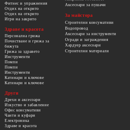
Фитнес и упражнения
Аксесоари за пушачи
Отдих на открито
Отдих на открито
За майстора
Игри на закрито
Строителни консумативи
Водопровод
Здраве и красота
Аксесоари за инструменти
Персонална грижа
Огради и заграждения
Почистване и грижа за
Хардуер аксесоари
бижута
Строителни материали
Грижа за здравето
Инструменти
Помпи
Помпи
Инструменти
Катинари и ключове
Катинари и ключове
Други
Дрехи и аксесоари
Изкуство и забавление
Офис консумативи
Чанти и куфари
Електроника
Здраве и красота