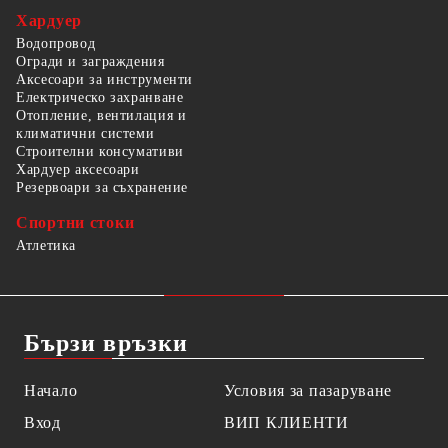
Хардуер
Водопровод
Огради и заграждения
Аксесоари за инструменти
Електрическо захранване
Отопление, вентилация и
климатични системи
Строителни консумативи
Хардуер аксесоари
Резервоари за съхранение
Спортни стоки
Атлетика
Бързи връзки
Начало
Условия за пазаруване
Вход
ВИП КЛИЕНТИ