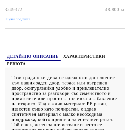
закрепени към седалките със закопчалки за допълнителна
стабилност.Стъклен плот: Плотът на външната маса е
3249372
48.800
кг
изработен от здраво и издръжливо закалено стъкло, което
улеснява почистването с влажна кърпа и добавя нотка
Оцени продукта
елегантност към вашето външно пространство.Калъф, който
може да се сваля и може да се пере: Тези възглавници за
седалки имат подвижни калъфи за лесно пране и
поддръжка.Модулен дизайн: Този комплект външни мебели
има модулен дизайн, което го прави напълно гъвкав и лесен
за преместване, така че можете да създадете персонализирана
подредба на външни мебели. Добре е да се знае:За да сте
сигурни, че вашите външни мебели ще останат красиви, ви
ДЕТАЙЛНО ОПИСАНИЕ
ХАРАКТЕРИСТИКИ
препоръчваме да ги защитите с водоустойчиво покривало.
РЕВЮТА
Този градински диван е идеалното допълнение
към вашия заден двор, тераса или вътрешен
двор, осигурявайки удобно и привлекателно
пространство за разговори със семейството и
приятелите или просто за почивка и забавление
на открито. Издръжлив материал: PE ратан,
известен също като полиратан, е здрав
синтетичен материал с малко необходима
поддръжка, който прилича на естествен ратан.
Той е лек, лесен за почистване и често се
използва за външни мебели поради своята