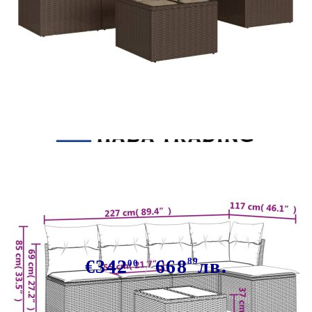
Tweet
Сподели
Градински комплект с
възглавници, 6 части, кафяв,
полиратан
€342
668
89
лв.
00
В наличност: 96 бр.