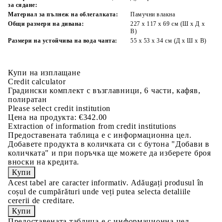
за сядане:
Материал за пълнеж на облегалката:
Памучни влакна
Общи размери на дивана:
227 x 117 x 69 см (Ш x Д x
В)
Размери на устойчива на вода чанта:
55 x 53 x 34 см (Д x Ш x В)
Купи на изплащане
Credit calculator
Градински комплект с възглавници, 6 части, кафяв,
полиратан
Please select credit institution
Цена на продукта:
€342.00
Extraction of information from credit institutions
Предоставената таблица е с информационна цел.
Добавете продукта в количката си с бутона "Добави в
количката" и при поръчка ще можете да изберете броя
вноски на кредита.
Acest tabel are caracter informativ. Adăugați produsul în
coșul de cumpărături unde veți putea selecta detaliile
cererii de creditare.
Предоставената таблица е с информационна цел.