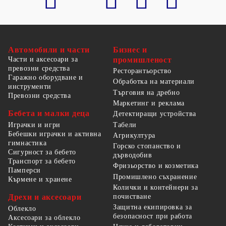
Автомобили и части
Бизнес и
Части и аксесоари за
промишленост
превозни средства
Ресторантьорство
Гаражно оборудване и
Обработка на материали
инструменти
Търговия на дребно
Превозни средства
Маркетинг и реклама
Бебета и малки деца
Детектиращи устройства
Табели
Играчки и игри
Бебешки играчки и активна
Агрикултура
гимнастика
Горско стопанство и
Сигурност за бебето
дърводобив
Транспорт за бебето
Фризьорство и козметика
Памперси
Промишлено съхранение
Кърмене и хранене
Колички и контейнери за
Дрехи и аксесоари
почистване
Защитна екипировка за
Облекло
безопасност при работа
Аксесоари за облекло