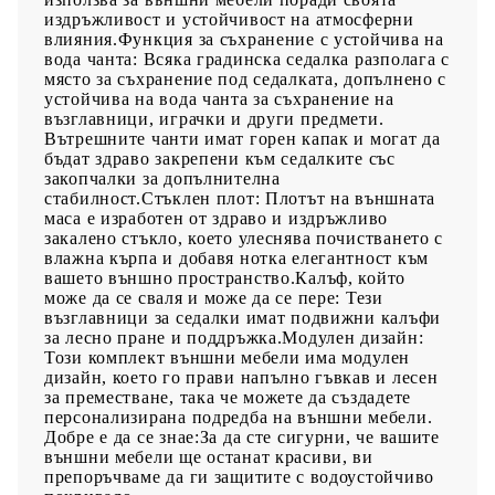
издръжливост и устойчивост на атмосферни
влияния.Функция за съхранение с устойчива на
вода чанта: Всяка градинска седалка разполага с
място за съхранение под седалката, допълнено с
устойчива на вода чанта за съхранение на
възглавници, играчки и други предмети.
Вътрешните чанти имат горен капак и могат да
бъдат здраво закрепени към седалките със
закопчалки за допълнителна
стабилност.Стъклен плот: Плотът на външната
маса е изработен от здраво и издръжливо
закалено стъкло, което улеснява почистването с
влажна кърпа и добавя нотка елегантност към
вашето външно пространство.Калъф, който
може да се сваля и може да се пере: Тези
възглавници за седалки имат подвижни калъфи
за лесно пране и поддръжка.Модулен дизайн:
Този комплект външни мебели има модулен
дизайн, което го прави напълно гъвкав и лесен
за преместване, така че можете да създадете
персонализирана подредба на външни мебели.
Добре е да се знае:За да сте сигурни, че вашите
външни мебели ще останат красиви, ви
препоръчваме да ги защитите с водоустойчиво