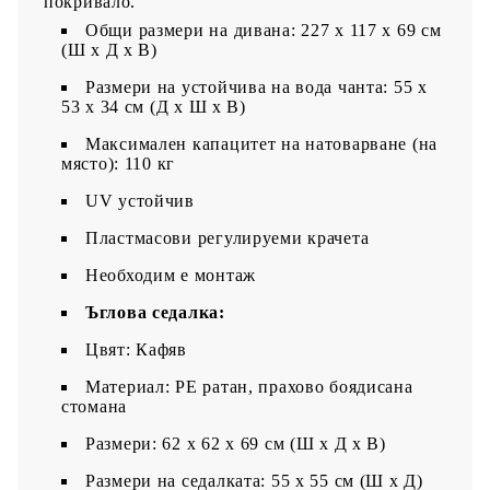
покривало.
Общи размери на дивана: 227 x 117 x 69 см
(Ш x Д x В)
Размери на устойчива на вода чанта: 55 x
53 x 34 см (Д x Ш x В)
Максимален капацитет на натоварване (на
място): 110 кг
UV устойчив
Пластмасови регулируеми крачета
Необходим е монтаж
Ъглова седалка:
Цвят: Кафяв
Материал: PE ратан, прахово боядисана
стомана
Размери: 62 x 62 x 69 см (Ш x Д x В)
Размери на седалката: 55 x 55 cм (Ш x Д)