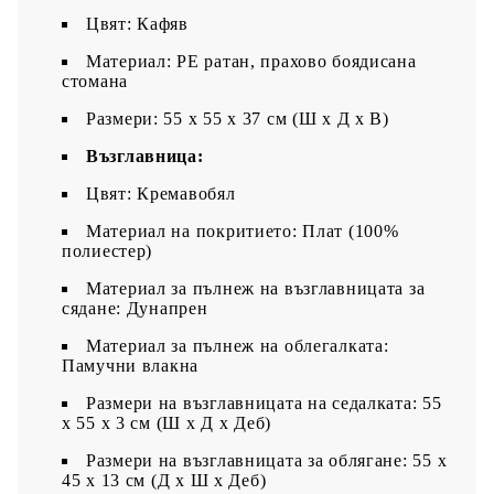
Цвят: Кафяв
Материал: PE ратан, прахово боядисана
стомана
Размери: 55 x 55 x 37 см (Ш x Д x В)
Възглавница:
Цвят: Кремавобял
Материал на покритието: Плат (100%
полиестер)
Материал за пълнеж на възглавницата за
сядане: Дунапрен
Материал за пълнеж на облегалката:
Памучни влакна
Размери на възглавницата на седалката: 55
x 55 x 3 см (Ш x Д x Деб)
Размери на възглавницата за облягане: 55 x
45 x 13 см (Д х Ш x Деб)