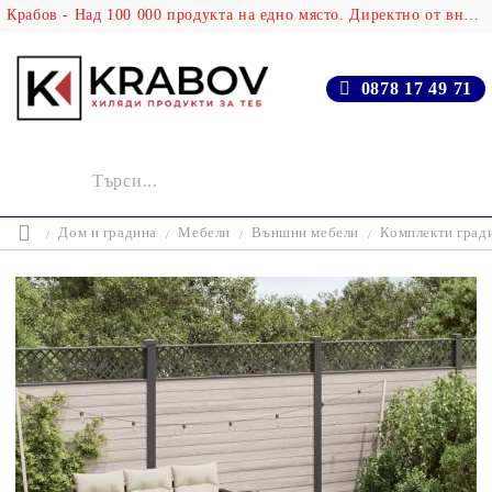
Крабов - Над 100 000 продукта на едно място. Директно от вносителя!
0878 17 49 71
Дом и градина
Мебели
Външни мебели
Комплекти град