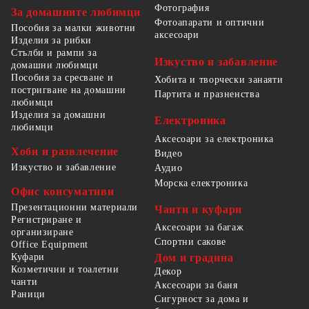
Фотография
За домашните любимци
Фотоапарати и оптични
Пособия за малки животни
аксесоари
Изделия за рибки
Стълби и рампи за
Изкуство и забавление
домашни любимци
Пособия за сресване и
Хобита и творчески занаяти
постригване на домашни
Партита и празненства
любимци
Изделия за домашни
Електроника
любимци
Аксесоари за електроника
Хоби и развлечение
Видео
Изкуство и забавление
Аудио
Морска електроника
Офис консумативи
Презентационни материали
Чанти и куфари
Регистриране и
Аксесоари за багаж
организиране
Спортни сакове
Office Equipment
Куфари
Дом и градина
Козметични и тоалетни
Декор
чанти
Аксесоари за баня
Раници
Сигурност за дома и