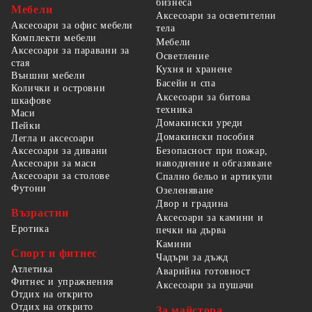
бизнеса
Мебели
Аксесоари за осветителни
Аксесоари за офис мебели
тела
Комплекти мебели
Мебели
Аксесоари за паравани за
Осветление
стая
Кухня и хранене
Външни мебели
Басейн и спа
Колички и островни
Аксесоари за битова
шкафове
техника
Маси
Домакински уреди
Пейки
Домакински пособия
Легла и аксесоари
Безопасност при пожар,
Аксесоари за дивани
наводнение и обгазяване
Аксесоари за маси
Аксесоари за столове
Спално бельо и артикули
Футони
Озеленяване
Двор и градина
Възрастни
Аксесоари за камини и
Еротика
печки на дърва
Камини
Спорт и фитнес
Чадъри за дъжд
Атлетика
Аварийна готовност
Фитнес и упражнения
Аксесоари за пушачи
Отдих на открито
Отдих на открито
За майстора