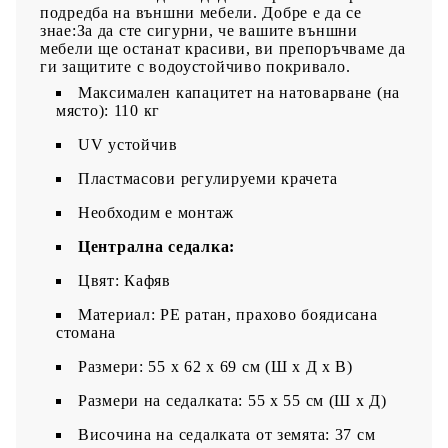
подредба на външни мебели. Добре е да се
знае:За да сте сигурни, че вашите външни
мебели ще останат красиви, ви препоръчваме да
ги защитите с водоустойчиво покривало.
Максимален капацитет на натоварване (на
място): 110 кг
UV устойчив
Пластмасови регулируеми крачета
Необходим е монтаж
Централна седалка:
Цвят: Кафяв
Материал: PE ратан, прахово боядисана
стомана
Размери: 55 x 62 x 69 см (Ш x Д x В)
Размери на седалката: 55 x 55 cм (Ш x Д)
Височина на седалката от земята: 37 см