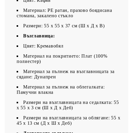
Цвят: Кафяв
Материал: PE ратан, прахово боядисана
стомана, закалено стъкло
Размери: 55 x 55 x 37 см (Ш x Д x В)
Възглавница:
Цвят: Кремавобял
Материал на покритието: Плат (100%
полиестер)
Материал за пълнеж на възглавницата за
сядане: Дунапрен
Материал за пълнеж на облегалката:
Памучни влакна
Размери на възглавницата на седалката: 55
x 55 x 3 см (Ш x Д x Деб)
Размери на възглавницата за облягане: 55 x
45 x 13 см (Д х Ш x Деб)