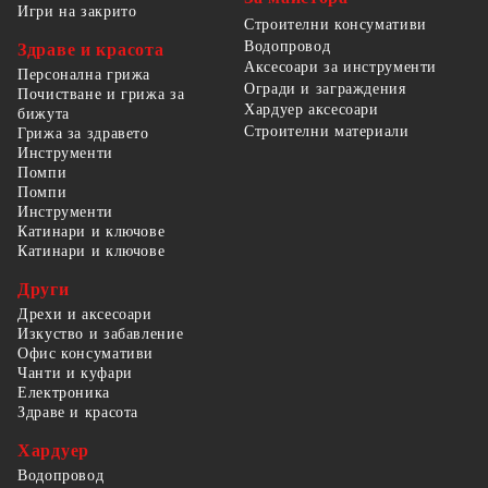
Игри на закрито
Строителни консумативи
Водопровод
Здраве и красота
Аксесоари за инструменти
Персонална грижа
Огради и заграждения
Почистване и грижа за
Хардуер аксесоари
бижута
Строителни материали
Грижа за здравето
Инструменти
Помпи
Помпи
Инструменти
Катинари и ключове
Катинари и ключове
Други
Дрехи и аксесоари
Изкуство и забавление
Офис консумативи
Чанти и куфари
Електроника
Здраве и красота
Хардуер
Водопровод