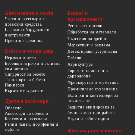
Автомобили и части
Бизнес и
Части и аксесоари за
промишленост
превозни средства
Ресторантьорство
Гаражно оборудване и
Обработка на материали
инструменти
Търговия на дребно
Превозни средства
Маркетинг и реклама
Бебета и малки деца
Детектиращи устройства
Табели
Играчки и игри
Бебешки играчки и активна
Агрикултура
гимнастика
Горско стопанство и
Сигурност за бебето
дърводобив
Транспорт за бебето
Фризьорство и козметика
Памперси
Промишлено съхранение
Кърмене и хранене
Колички и контейнери за
Дрехи и аксесоари
почистване
Защитна екипировка за
Облекло
безопасност при работа
Аксесоари за облекло
Костюми и аксесоари
Наука и лаборатории
Ръчни чанти, портфейли и
куфари
Фотоапарати и оптика