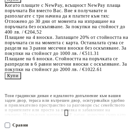
Когато плащате с NewPay, всъщност NewPay плаща
поръчката Ви вместо Вас. Вие я получавате и
разполагате с три начина да я платите към тях:
Отложено до 30 дни от момента на изпращане на
поръчката без оскъпяване. За покупки на стойност до
400 лв. / €204,52
Плащане на 4 вноски. Заплащате 20% от стойността на
поръчката си на момента с карта. Останалата сума се
разделя на 3 равни месечни вноски без оскъпяване. За
покупки на стойност до 1000 лв. / €511.31
Плащане на 6 вноски. Стойността на поръчката се
разпределя в 6 равни месечни вноски с оскъпяване. За
покупки на стойност до 2000 лв. / €1022.61
Този градински диван е идеалното допълнение към вашия
заден двор, тераса или вътрешен двор, осигурявайки удобно
и привлекателно пространство за разговори със семейството
и приятелите или просто за почивка и забавление на
открито. Издръжлив материал: PE ратан, известен също като
полиратан, е здрав синтетичен материал с малко необходима
поддръжка, който прилича на естествен ратан. Той е лек,
Сравни
лесен за почистване и често се използва за външни мебели