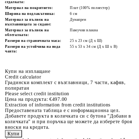
седалката:
Материал на покритието:
Плат (100% полиестер)
Ширина на подлакътника:
6 см
Материал за пълнеж на
Дунапрен
възглавницата за сядане:
Материал за пълнеж на
Памучни влакна
облегалката:
Размери на страничната маса:
25 x 23 см (Д x Ш)
Размери на устойчива на вода
55 x 53 x 34 см (Д x Ш x В)
чанта:
Купи на изплащане
Credit calculator
Градински комплект с възглавници, 7 части, кафяв,
полиратан
Please select credit institution
Цена на продукта:
€497.00
Extraction of information from credit institutions
Предоставената таблица е с информационна цел.
Добавете продукта в количката си с бутона "Добави в
количката" и при поръчка ще можете да изберете броя
вноски на кредита.