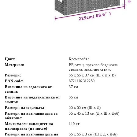
Време за доставка: 5 до 9 дни
Безплатна доставка до адрес при плащане по банков път
Цвят:
Кремавобял
Материал:
PE ратан, прахово боядисана
стомана, закалено стъкло
Размери:
55 x 55 x 37 см (Ш x Д x В)
EAN code:
8721102312250
Височина на седалката от
37 см
земята:
Височина на подлакътника от
55 см
земята:
Размери на седалката:
55 x 55 cм (Ш x Д)
Размери на възглавницата за
55 x 45 x 13 см (Д х Ш x Деб)
облягане:
Максимален капацитет на
110 кг
натоварване (на място):
Размери на възглавницата на
55 x 55 x 3 см (Ш x Д x Деб)