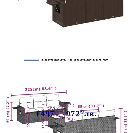
Tweet
Сподели
Градински комплект с
възглавници, 7 части, кафяв,
полиратан
€497
972
05
лв.
00
В наличност: 31 бр.