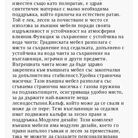
известен също като полиратан, е здрав
синтетичен материал с малко необходима
поддръжка, който прилича на естествен ратан.
Той е лек, лесен за почистване и често се
използва за външни мебели поради своята
издръжливост и устойчивост на атмосферни
влияния.Функция за съхранение с устойчива на
вода чанта: Градинската мебел разполага с
място за съхранение под седалката, допълнено с
устойчива на вода чанта за съхранение на
възглавници, играчки и други предмети.
Вътрешната чанта може да бъде здраво
закрепена към външната мебел със закопчалки
за допълнителна стабилност.Удобна странична
масичка: Тази външна мебел разполага със
сгъваема странична масичка с газова пружина
на подлакътниците, осигуряваща удобно място,
за да държите най-важните неща
леснодостъпни.Калъф, който може да се сваля и
може да се пере: Тези възглавници за седалки
имат подвижни калъфи за лесно пране и
поддръжка.Модулен дизайн: Този комплект
външни мебели има модулен дизайн, което го
прави напълно гъвкав и лесен за преместване,
така че можете да създадете персонализирана