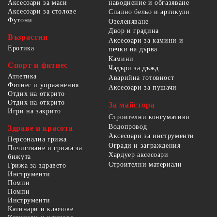
наводнение и обгазяване
Аксесоари за маси
Аксесоари за столове
Спално бельо и артикули
Футони
Озеленяване
Двор и градина
Възрастни
Аксесоари за камини и
Еротика
печки на дърва
Камини
Спорт и фитнес
Чадъри за дъжд
Атлетика
Аварийна готовност
Фитнес и упражнения
Аксесоари за пушачи
Отдих на открито
Отдих на открито
За майстора
Игри на закрито
Строителни консумативи
Водопровод
Здраве и красота
Аксесоари за инструменти
Персонална грижа
Огради и заграждения
Почистване и грижа за
Хардуер аксесоари
бижута
Строителни материали
Грижа за здравето
Инструменти
Помпи
Помпи
Инструменти
Катинари и ключове