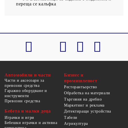
переща се калъфка
Автомобили и части
Бизнес и
Части и аксесоари за
промишленост
превозни средства
Ресторантьорство
Гаражно оборудване и
Обработка на материали
инструменти
Търговия на дребно
Превозни средства
Маркетинг и реклама
Бебета и малки деца
Детектиращи устройства
Табели
Играчки и игри
Бебешки играчки и активна
Агрикултура
гимнастика