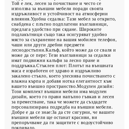
Той е лек, лесен за почистване и често се
използва за външни мебели поради своята
издръжливост и устойчивост на атмосферни
влияния.Удобна седалка: Тази мебел за открито,
снабдена с плътно подплатени възглавници,
предлага удобство при сядане. Широките
подлакътници също така осигуряват удобно
място за съхранение на вашия мобилен телефон,
чаши или други дребни предмети
леснодостъпни.Калъф, който може да се сваля и
може да се пере: Тези възглавници за седалки
имат подвижни калъфи за лесно пране и
поддръжка.Стъклен плот: Плотът на външната
маса е изработен от здраво и издръжливо
закалено стъкло, което улеснява почистването с
влажна кърпа и добавя нотка елегантност към
вашето външно пространство.Модулен дизайн:
Този комплект външни мебели има модулен
дизайн, което го прави напълно гъвкав и лесен
за преместване, така че можете да създадете
персонализирана подредба на външни мебели.
Добре е да се знае:За да сте сигурни, че вашите
външни мебели ще останат красиви, ви
препоръчваме да ги защитите с водоустойчиво
покривало.