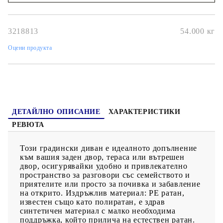
удобно място за съхранение на вашия мобилен телефон, чаши
Наш представител ще се свърже с Вас в рамките на работния ден!
или други дребни предмети леснодостъпни.Калъф, който
може да се сваля и може да се пере: Тези възглавници за
седалки имат подвижни калъфи за лесно пране и
3218813
54.000
кг
поддръжка.Стъклен плот: Плотът на външната маса е
изработен от здраво и издръжливо закалено стъкло, което
Оцени продукта
улеснява почистването с влажна кърпа и добавя нотка
елегантност към вашето външно пространство.Модулен
дизайн: Този комплект външни мебели има модулен дизайн,
което го прави напълно гъвкав и лесен за преместване, така
че можете да създадете персонализирана подредба на външни
мебели. Добре е да се знае:За да сте сигурни, че вашите
външни мебели ще останат красиви, ви препоръчваме да ги
защитите с водоустойчиво покривало.
ДЕТАЙЛНО ОПИСАНИЕ
ХАРАКТЕРИСТИКИ
РЕВЮТА
Този градински диван е идеалното допълнение
към вашия заден двор, тераса или вътрешен
двор, осигурявайки удобно и привлекателно
пространство за разговори със семейството и
приятелите или просто за почивка и забавление
на открито. Издръжлив материал: PE ратан,
известен също като полиратан, е здрав
синтетичен материал с малко необходима
поддръжка, който прилича на естествен ратан.