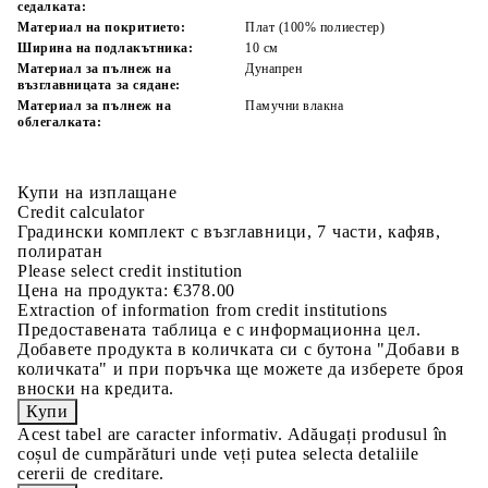
седалката:
Материал на покритието:
Плат (100% полиестер)
Ширина на подлакътника:
10 см
Материал за пълнеж на
Дунапрен
възглавницата за сядане:
Материал за пълнеж на
Памучни влакна
облегалката:
Купи на изплащане
Credit calculator
Градински комплект с възглавници, 7 части, кафяв,
полиратан
Please select credit institution
Цена на продукта:
€378.00
Extraction of information from credit institutions
Предоставената таблица е с информационна цел.
Добавете продукта в количката си с бутона "Добави в
количката" и при поръчка ще можете да изберете броя
вноски на кредита.
Acest tabel are caracter informativ. Adăugați produsul în
coșul de cumpărături unde veți putea selecta detaliile
cererii de creditare.