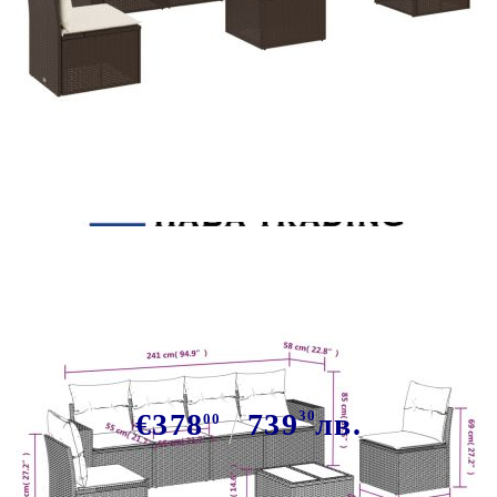
Tweet
Сподели
Градински комплект с
възглавници, 7 части, кафяв,
полиратан
€378
739
30
лв.
00
В наличност: 30 бр.