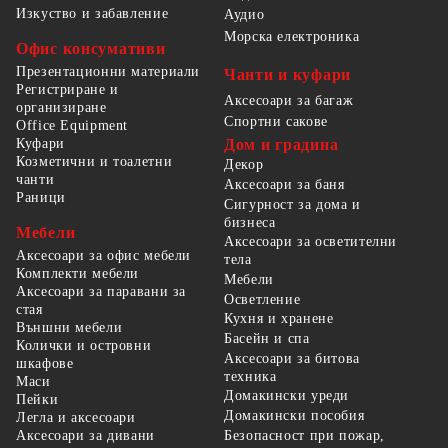
Изкуство и забавление
Аудио
Морска електроника
Офис консумативи
Презентационни материали
Чанти и куфари
Регистриране и
Аксесоари за багаж
организиране
Спортни сакове
Office Equipment
Куфари
Дом и градина
Козметични и тоалетни
Декор
чанти
Аксесоари за баня
Раници
Сигурност за дома и
бизнеса
Мебели
Аксесоари за осветителни
Аксесоари за офис мебели
тела
Комплекти мебели
Мебели
Аксесоари за паравани за
Осветление
стая
Кухня и хранене
Външни мебели
Басейн и спа
Колички и островни
Аксесоари за битова
шкафове
техника
Маси
Домакински уреди
Пейки
Домакински пособия
Легла и аксесоари
Безопасност при пожар,
Аксесоари за дивани