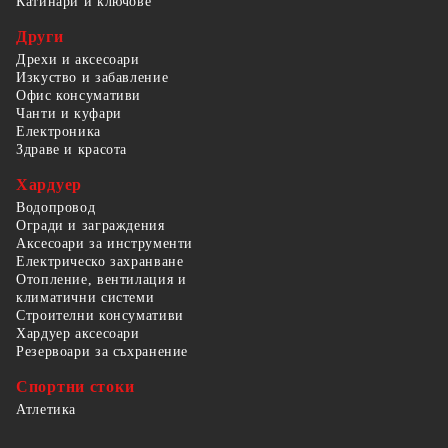
Катинари и ключове
Други
Дрехи и аксесоари
Изкуство и забавление
Офис консумативи
Чанти и куфари
Електроника
Здраве и красота
Хардуер
Водопровод
Огради и заграждения
Аксесоари за инструменти
Електрическо захранване
Отопление, вентилация и
климатични системи
Строителни консумативи
Хардуер аксесоари
Резервоари за съхранение
Спортни стоки
Атлетика