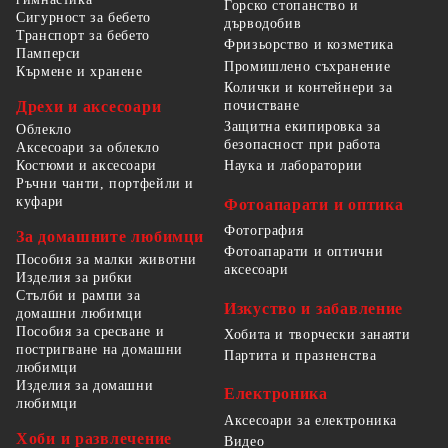
Горско стопанство и
Сигурност за бебето
дърводобив
Транспорт за бебето
Фризьорство и козметика
Памперси
Промишлено съхранение
Кърмене и хранене
Колички и контейнери за
Дрехи и аксесоари
почистване
Защитна екипировка за
Облекло
безопасност при работа
Аксесоари за облекло
Костюми и аксесоари
Наука и лаборатории
Ръчни чанти, портфейли и
куфари
Фотоапарати и оптика
Фотография
За домашните любимци
Фотоапарати и оптични
Пособия за малки животни
аксесоари
Изделия за рибки
Стълби и рампи за
Изкуство и забавление
домашни любимци
Пособия за сресване и
Хобита и творчески занаяти
постригване на домашни
Партита и празненства
любимци
Изделия за домашни
Електроника
любимци
Аксесоари за електроника
Хоби и развлечение
Видео