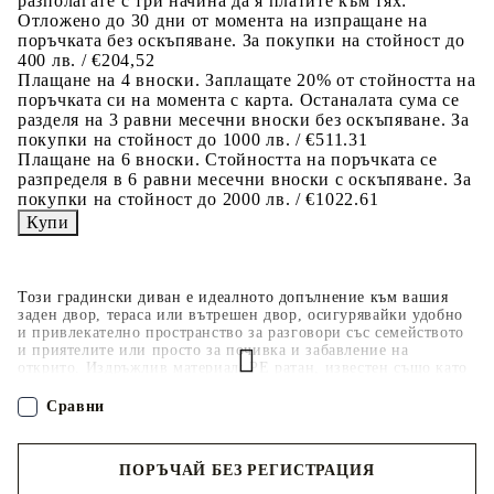
разполагате с три начина да я платите към тях:
Отложено до 30 дни от момента на изпращане на
поръчката без оскъпяване. За покупки на стойност до
400 лв. / €204,52
Плащане на 4 вноски. Заплащате 20% от стойността на
поръчката си на момента с карта. Останалата сума се
разделя на 3 равни месечни вноски без оскъпяване. За
покупки на стойност до 1000 лв. / €511.31
Плащане на 6 вноски. Стойността на поръчката се
разпределя в 6 равни месечни вноски с оскъпяване. За
покупки на стойност до 2000 лв. / €1022.61
Този градински диван е идеалното допълнение към вашия
заден двор, тераса или вътрешен двор, осигурявайки удобно
и привлекателно пространство за разговори със семейството
и приятелите или просто за почивка и забавление на
открито. Издръжлив материал: PE ратан, известен също като
полиратан, е здрав синтетичен материал с малко необходима
поддръжка, който прилича на естествен ратан. Той е лек,
Сравни
лесен за почистване и често се използва за външни мебели
поради своята издръжливост и устойчивост на атмосферни
влияния.Удобна седалка: Тази мебел за открито, снабдена с
ПОРЪЧАЙ БЕЗ РЕГИСТРАЦИЯ
плътно подплатени възглавници, предлага удобство при
сядане. Широките подлакътници също така осигуряват