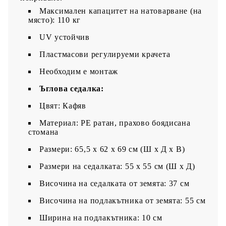
Максимален капацитет на натоварване (на
място): 110 кг
UV устойчив
Пластмасови регулируеми крачета
Необходим е монтаж
Ъглова седалка:
Цвят: Кафяв
Материал: PE ратан, прахово боядисана
стомана
Размери: 65,5 x 62 x 69 см (Ш x Д x В)
Размери на седалката: 55 x 55 cм (Ш x Д)
Височина на седалката от земята: 37 см
Височина на подлакътника от земята: 55 см
Ширина на подлакътника: 10 см