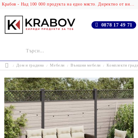
Крабов - Над 100 000 продукта на едно място. Директно от вносителя!
0878 17 49 71
Дом и градина
Мебели
Външни мебели
Комплекти град