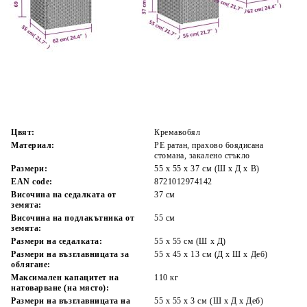
Време за доставка: 5 до 9 дни
Безплатна доставка до адрес при плащане по банков път
Цвят:
Кремавобял
Материал:
PE ратан, прахово боядисана
стомана, закалено стъкло
Размери:
55 x 55 x 37 см (Ш x Д x В)
EAN code:
8721012974142
Височина на седалката от
37 см
земята:
Височина на подлакътника от
55 см
земята:
Размери на седалката:
55 x 55 cм (Ш x Д)
Размери на възглавницата за
55 x 45 x 13 см (Д х Ш x Деб)
облягане:
Максимален капацитет на
110 кг
натоварване (на място):
Размери на възглавницата на
55 x 55 x 3 см (Ш x Д x Деб)