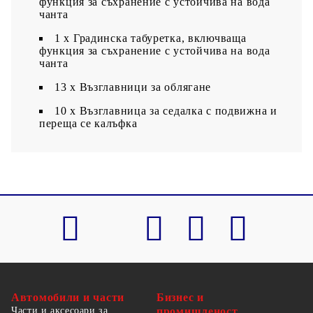
функция за съхранение с устойчива на вода
чанта
1 x Градинска табуретка, включваща
функция за съхранение с устойчива на вода
чанта
13 x Възглавници за облягане
10 x Възглавница за седалка с подвижна и
переща се калъфка
Автомобили и части
Бизнес и
Части и аксесоари за
промишленост