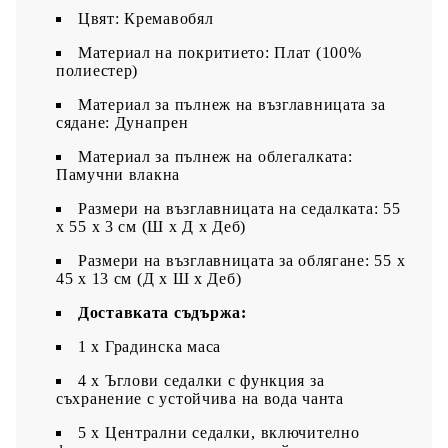
Цвят: Кремавобял
Материал на покритието: Плат (100%
полиестер)
Материал за пълнеж на възглавницата за
сядане: Дунапрен
Материал за пълнеж на облегалката:
Памучни влакна
Размери на възглавницата на седалката: 55
x 55 x 3 см (Ш x Д x Деб)
Размери на възглавницата за облягане: 55 x
45 x 13 см (Д х Ш x Деб)
Доставката съдържа:
1 х Градинска маса
4 x Ъглови седалки с функция за
съхранение с устойчива на вода чанта
5 x Централни седалки, включително