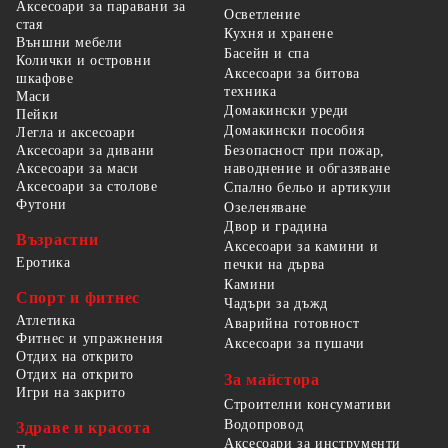
Аксесоари за паравани за
Осветление
стая
Кухня и хранене
Външни мебели
Басейн и спа
Колички и островни
Аксесоари за битова
шкафове
техника
Маси
Домакински уреди
Пейки
Домакински пособия
Легла и аксесоари
Безопасност при пожар,
Аксесоари за дивани
наводнение и обгазяване
Аксесоари за маси
Аксесоари за столове
Спално бельо и артикули
Футони
Озеленяване
Двор и градина
Възрастни
Аксесоари за камини и
Еротика
печки на дърва
Камини
Спорт и фитнес
Чадъри за дъжд
Атлетика
Аварийна готовност
Фитнес и упражнения
Аксесоари за пушачи
Отдих на открито
Отдих на открито
За майстора
Игри на закрито
Строителни консумативи
Водопровод
Здраве и красота
Аксесоари за инструменти