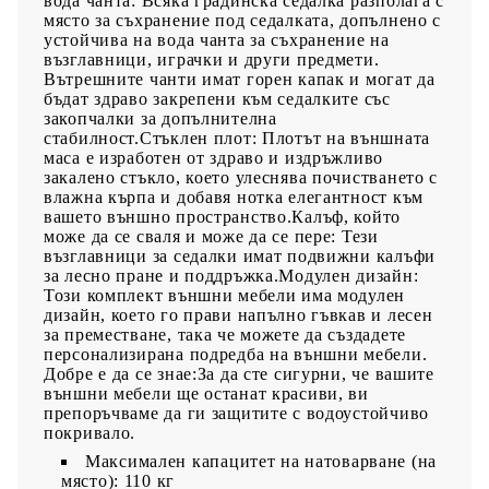
вода чанта: Всяка градинска седалка разполага с
място за съхранение под седалката, допълнено с
устойчива на вода чанта за съхранение на
възглавници, играчки и други предмети.
Вътрешните чанти имат горен капак и могат да
бъдат здраво закрепени към седалките със
закопчалки за допълнителна
стабилност.Стъклен плот: Плотът на външната
маса е изработен от здраво и издръжливо
закалено стъкло, което улеснява почистването с
влажна кърпа и добавя нотка елегантност към
вашето външно пространство.Калъф, който
може да се сваля и може да се пере: Тези
възглавници за седалки имат подвижни калъфи
за лесно пране и поддръжка.Модулен дизайн:
Този комплект външни мебели има модулен
дизайн, което го прави напълно гъвкав и лесен
за преместване, така че можете да създадете
персонализирана подредба на външни мебели.
Добре е да се знае:За да сте сигурни, че вашите
външни мебели ще останат красиви, ви
препоръчваме да ги защитите с водоустойчиво
покривало.
Максимален капацитет на натоварване (на
място): 110 кг