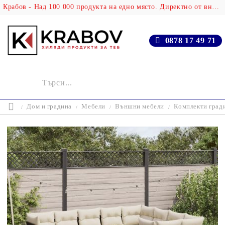
Крабов - Над 100 000 продукта на едно място. Директно от вносителя!
0878 17 49 71
Дом и градина
Мебели
Външни мебели
Комплекти град