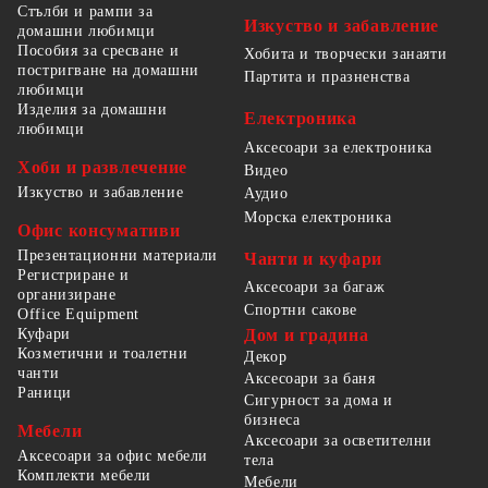
Стълби и рампи за
Изкуство и забавление
домашни любимци
Пособия за сресване и
Хобита и творчески занаяти
постригване на домашни
Партита и празненства
любимци
Изделия за домашни
Електроника
любимци
Аксесоари за електроника
Хоби и развлечение
Видео
Изкуство и забавление
Аудио
Морска електроника
Офис консумативи
Презентационни материали
Чанти и куфари
Регистриране и
Аксесоари за багаж
организиране
Спортни сакове
Office Equipment
Куфари
Дом и градина
Козметични и тоалетни
Декор
чанти
Аксесоари за баня
Раници
Сигурност за дома и
бизнеса
Мебели
Аксесоари за осветителни
Аксесоари за офис мебели
тела
Комплекти мебели
Мебели