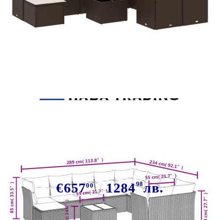
Tweet
Сподели
Градински комплект диван с
възглавници 11 части кафяв
полиратан
€657
1284
98
лв.
00
В наличност: 87 бр.