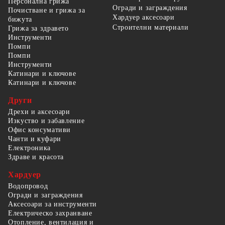
Персонална грижа
Огради и заграждения
Почистване и грижа за
Хардуер аксесоари
бижута
Строителни материали
Грижа за здравето
Инструменти
Помпи
Помпи
Инструменти
Катинари и ключове
Катинари и ключове
Други
Дрехи и аксесоари
Изкуство и забавление
Офис консумативи
Чанти и куфари
Електроника
Здраве и красота
Хардуер
Водопровод
Огради и заграждения
Аксесоари за инструменти
Електрическо захранване
Отопление, вентилация и