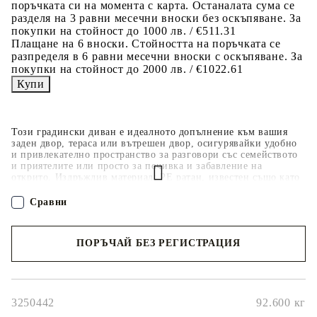
поръчката си на момента с карта. Останалата сума се
разделя на 3 равни месечни вноски без оскъпяване. За
покупки на стойност до 1000 лв. / €511.31
Плащане на 6 вноски. Стойността на поръчката се
разпределя в 6 равни месечни вноски с оскъпяване. За
покупки на стойност до 2000 лв. / €1022.61
Този градински диван е идеалното допълнение към вашия
заден двор, тераса или вътрешен двор, осигурявайки удобно
и привлекателно пространство за разговори със семейството
и приятелите или просто за почивка и забавление на
открито. Издръжлив материал: PE ратан, известен също като
полиратан, е здрав синтетичен материал с малко необходима
поддръжка, който прилича на естествен ратан. Той е лек,
Сравни
лесен за почистване и често се използва за външни мебели
поради своята издръжливост и устойчивост на атмосферни
влияния.Функция за съхранение с устойчива на вода чанта:
ПОРЪЧАЙ БЕЗ РЕГИСТРАЦИЯ
Всяка градинска седалка разполага с място за съхранение под
седалката, допълнено с устойчива на вода чанта за
съхранение на възглавници, играчки и други предмети.
Наш представител ще се свърже с Вас в рамките на работния ден!
Вътрешните чанти имат горен капак и могат да бъдат здраво
закрепени към седалките със закопчалки за допълнителна
стабилност.Стъклен плот: Плотът на външната маса е
3250442
92.600
кг
изработен от здраво и издръжливо закалено стъкло, което