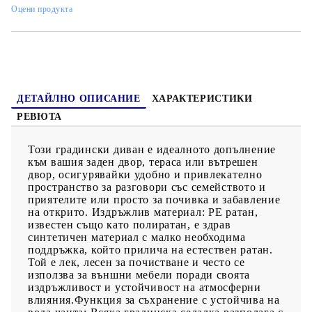
улеснява почистването с влажна кърпа и добавя нотка
Оцени продукта
елегантност към вашето външно пространство.Калъф, който
може да се сваля и може да се пере: Тези възглавници за
седалки имат подвижни калъфи за лесно пране и
поддръжка.Модулен дизайн: Този комплект външни мебели
има модулен дизайн, което го прави напълно гъвкав и лесен
за преместване, така че можете да създадете персонализирана
подредба на външни мебели. Добре е да се знае:За да сте
сигурни, че вашите външни мебели ще останат красиви, ви
ДЕТАЙЛНО ОПИСАНИЕ
ХАРАКТЕРИСТИКИ
препоръчваме да ги защитите с водоустойчиво покривало.
РЕВЮТА
Този градински диван е идеалното допълнение
към вашия заден двор, тераса или вътрешен
двор, осигурявайки удобно и привлекателно
пространство за разговори със семейството и
приятелите или просто за почивка и забавление
на открито. Издръжлив материал: PE ратан,
известен също като полиратан, е здрав
синтетичен материал с малко необходима
поддръжка, който прилича на естествен ратан.
Той е лек, лесен за почистване и често се
използва за външни мебели поради своята
издръжливост и устойчивост на атмосферни
влияния.Функция за съхранение с устойчива на