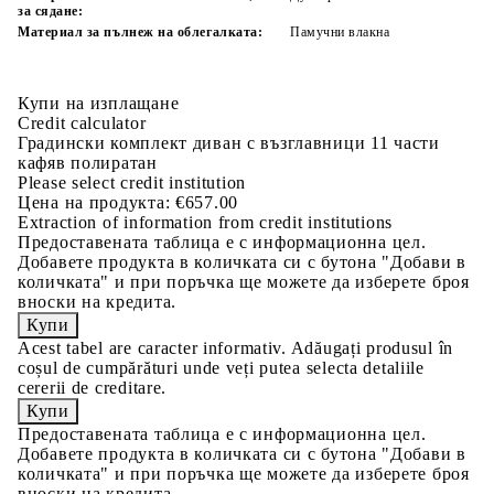
за сядане:
Материал за пълнеж на облегалката:
Памучни влакна
Купи на изплащане
Credit calculator
Градински комплект диван с възглавници 11 части
кафяв полиратан
Please select credit institution
Цена на продукта:
€657.00
Extraction of information from credit institutions
Предоставената таблица е с информационна цел.
Добавете продукта в количката си с бутона "Добави в
количката" и при поръчка ще можете да изберете броя
вноски на кредита.
Acest tabel are caracter informativ. Adăugați produsul în
coșul de cumpărături unde veți putea selecta detaliile
cererii de creditare.
Предоставената таблица е с информационна цел.
Добавете продукта в количката си с бутона "Добави в
количката" и при поръчка ще можете да изберете броя
вноски на кредита.