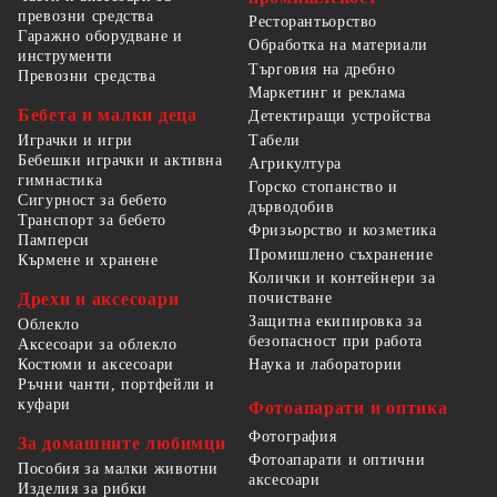
превозни средства
Ресторантьорство
Гаражно оборудване и
Обработка на материали
инструменти
Търговия на дребно
Превозни средства
Маркетинг и реклама
Бебета и малки деца
Детектиращи устройства
Табели
Играчки и игри
Бебешки играчки и активна
Агрикултура
гимнастика
Горско стопанство и
Сигурност за бебето
дърводобив
Транспорт за бебето
Фризьорство и козметика
Памперси
Промишлено съхранение
Кърмене и хранене
Колички и контейнери за
Дрехи и аксесоари
почистване
Защитна екипировка за
Облекло
безопасност при работа
Аксесоари за облекло
Костюми и аксесоари
Наука и лаборатории
Ръчни чанти, портфейли и
куфари
Фотоапарати и оптика
Фотография
За домашните любимци
Фотоапарати и оптични
Пособия за малки животни
аксесоари
Изделия за рибки