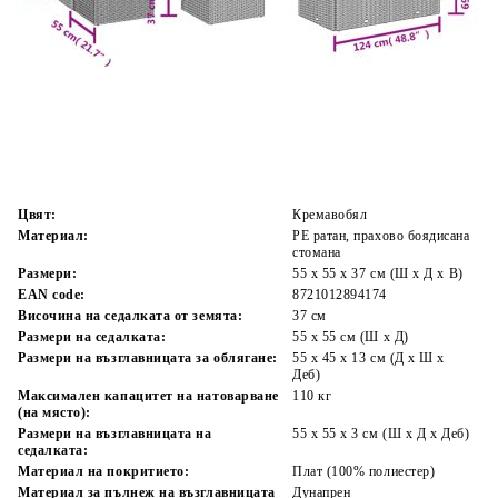
Време за доставка: 5 до 9 дни
Безплатна доставка до адрес при плащане по банков път
Цвят:
Кремавобял
Материал:
PE ратан, прахово боядисана
стомана
Размери:
55 x 55 x 37 см (Ш x Д x В)
EAN code:
8721012894174
Височина на седалката от земята:
37 см
Размери на седалката:
55 x 55 cм (Ш x Д)
Размери на възглавницата за облягане:
55 x 45 x 13 см (Д х Ш x
Деб)
Максимален капацитет на натоварване
110 кг
(на място):
Размери на възглавницата на
55 x 55 x 3 см (Ш x Д x Деб)
седалката:
Материал на покритието:
Плат (100% полиестер)
Материал за пълнеж на възглавницата
Дунапрен