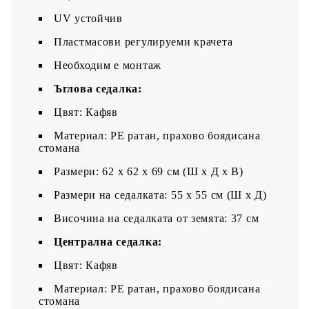
UV устойчив
Пластмасови регулируеми крачета
Необходим е монтаж
Ъглова седалка:
Цвят: Кафяв
Материал: PE ратан, прахово боядисана
стомана
Размери: 62 x 62 x 69 см (Ш x Д x В)
Размери на седалката: 55 x 55 cм (Ш x Д)
Височина на седалката от земята: 37 см
Централна седалка:
Цвят: Кафяв
Материал: PE ратан, прахово боядисана
стомана