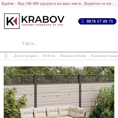
Крабов - Над 100 000 продукта на едно място. Директно от вносителя!
0878 17 49 71
Дом и градина
Мебели
Външни мебели
Комплекти град