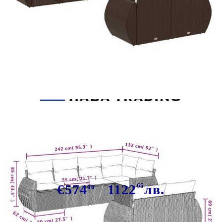
Tweet
Сподели
Градински комплект с
възглавници, 7 части, кафяв,
полиратан
€574
1122
65
лв.
00
В наличност: 63 бр.