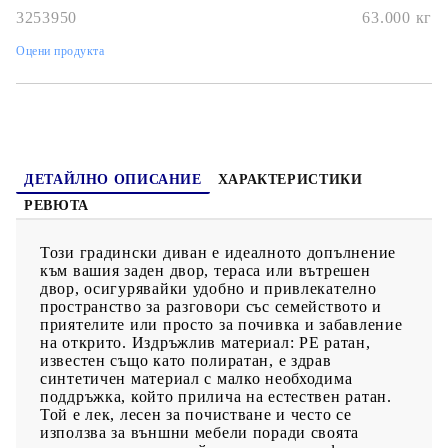
закрепени към седалките със закопчалки за допълнителна
стабилност.Калъф, който може да се сваля и може да се пере:
3253950
63.000
кг
Тези възглавници за седалки имат подвижни калъфи за лесно
пране и поддръжка.Модулен дизайн: Този комплект външни
Оцени продукта
мебели има модулен дизайн, което го прави напълно гъвкав и
лесен за преместване, така че можете да създадете
персонализирана подредба на външни мебели. Добре е да се
знае:За да сте сигурни, че вашите външни мебели ще останат
красиви, ви препоръчваме да ги защитите с водоустойчиво
покривало.
ДЕТАЙЛНО ОПИСАНИЕ
ХАРАКТЕРИСТИКИ
РЕВЮТА
Този градински диван е идеалното допълнение
към вашия заден двор, тераса или вътрешен
двор, осигурявайки удобно и привлекателно
пространство за разговори със семейството и
приятелите или просто за почивка и забавление
на открито. Издръжлив материал: PE ратан,
известен също като полиратан, е здрав
синтетичен материал с малко необходима
поддръжка, който прилича на естествен ратан.
Той е лек, лесен за почистване и често се
използва за външни мебели поради своята