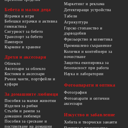
Маркетинг и реклама
Бебета и малки деца
Детектиращи устройства
Табели
Играчки и игри
Бебешки играчки и активна
Агрикултура
гимнастика
Горско стопанство и
Сигурност за бебето
дърводобив
Транспорт за бебето
Фризьорство и козметика
Памперси
Промишлено съхранение
Кърмене и хранене
Колички и контейнери за
Дрехи и аксесоари
почистване
Защитна екипировка за
Облекло
безопасност при работа
Аксесоари за облекло
Костюми и аксесоари
Наука и лаборатории
Ръчни чанти, портфейли и
куфари
Фотоапарати и оптика
Фотография
За домашните любимци
Фотоапарати и оптични
Пособия за малки животни
аксесоари
Изделия за рибки
Стълби и рампи за
Изкуство и забавление
домашни любимци
Пособия за сресване и
Хобита и творчески занаяти
постригване на домашни