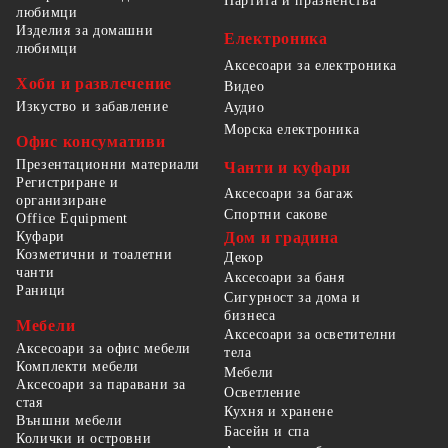
Партита и празненства
любимци
Изделия за домашни
Електроника
любимци
Аксесоари за електроника
Хоби и развлечение
Видео
Изкуство и забавление
Аудио
Морска електроника
Офис консумативи
Презентационни материали
Чанти и куфари
Регистриране и
Аксесоари за багаж
организиране
Спортни сакове
Office Equipment
Куфари
Дом и градина
Козметични и тоалетни
Декор
чанти
Аксесоари за баня
Раници
Сигурност за дома и
бизнеса
Мебели
Аксесоари за осветителни
Аксесоари за офис мебели
тела
Комплекти мебели
Мебели
Аксесоари за паравани за
Осветление
стая
Кухня и хранене
Външни мебели
Басейн и спа
Колички и островни