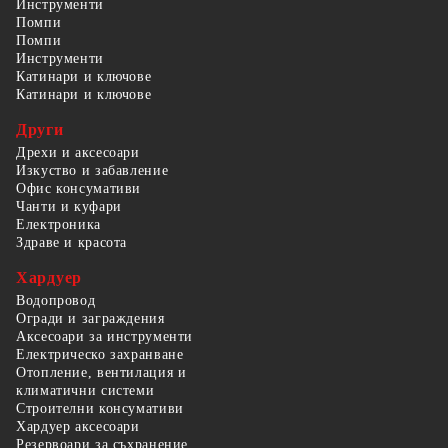
Инструменти
Помпи
Помпи
Инструменти
Катинари и ключове
Катинари и ключове
Други
Дрехи и аксесоари
Изкуство и забавление
Офис консумативи
Чанти и куфари
Електроника
Здраве и красота
Хардуер
Водопровод
Огради и заграждения
Аксесоари за инструменти
Електрическо захранване
Отопление, вентилация и
климатични системи
Строителни консумативи
Хардуер аксесоари
Резервоари за съхранение