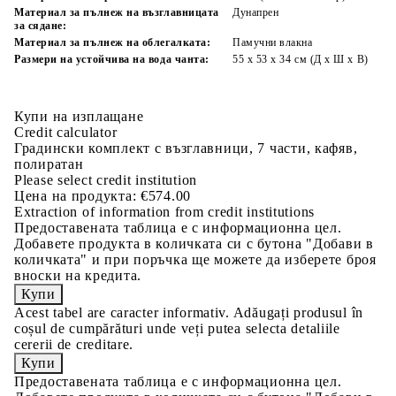
Материал за пълнеж на възглавницата
Дунапрен
за сядане:
Материал за пълнеж на облегалката:
Памучни влакна
Размери на устойчива на вода чанта:
55 x 53 x 34 см (Д x Ш x В)
Купи на изплащане
Credit calculator
Градински комплект с възглавници, 7 части, кафяв,
полиратан
Please select credit institution
Цена на продукта:
€574.00
Extraction of information from credit institutions
Предоставената таблица е с информационна цел.
Добавете продукта в количката си с бутона "Добави в
количката" и при поръчка ще можете да изберете броя
вноски на кредита.
Acest tabel are caracter informativ. Adăugați produsul în
coșul de cumpărături unde veți putea selecta detaliile
cererii de creditare.
Предоставената таблица е с информационна цел.