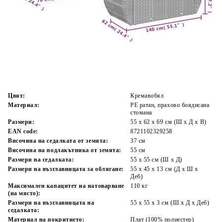
Време за доставка: 5 до 9 дни
Безплатна доставка до адрес при плащане по банков път
Цвят:
Кремавобял
Материал:
PE ратан, прахово боядисана
стомана
Размери:
55 x 62 x 69 см (Ш x Д x В)
EAN code:
8721102329258
Височина на седалката от земята:
37 см
Височина на подлакътника от земята:
55 см
Размери на седалката:
55 x 55 cм (Ш x Д)
Размери на възглавницата за облягане:
55 x 45 x 13 см (Д х Ш x
Деб)
Максимален капацитет на натоварване
110 кг
(на място):
Размери на възглавницата на
55 x 55 x 3 см (Ш x Д x Деб)
седалката:
Материал на покритието:
Плат (100% полиестер)