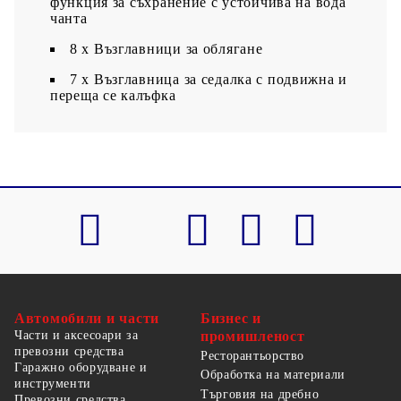
функция за съхранение с устойчива на вода
чанта
8 x Възглавници за облягане
7 x Възглавница за седалка с подвижна и
переща се калъфка
Автомобили и части
Бизнес и
Части и аксесоари за
промишленост
превозни средства
Ресторантьорство
Гаражно оборудване и
Обработка на материали
инструменти
Търговия на дребно
Превозни средства