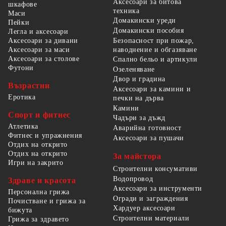
Аксесоари за битова
шкафове
техника
Маси
Домакински уреди
Пейки
Домакински пособия
Легла и аксесоари
Безопасност при пожар,
Аксесоари за дивани
наводнение и обгазяване
Аксесоари за маси
Аксесоари за столове
Спално бельо и артикули
Футони
Озеленяване
Двор и градина
Възрастни
Аксесоари за камини и
Еротика
печки на дърва
Камини
Спорт и фитнес
Чадъри за дъжд
Атлетика
Аварийна готовност
Фитнес и упражнения
Аксесоари за пушачи
Отдих на открито
Отдих на открито
За майстора
Игри на закрито
Строителни консумативи
Водопровод
Здраве и красота
Аксесоари за инструменти
Персонална грижа
Огради и заграждения
Почистване и грижа за
Хардуер аксесоари
бижута
Строителни материали
Грижа за здравето