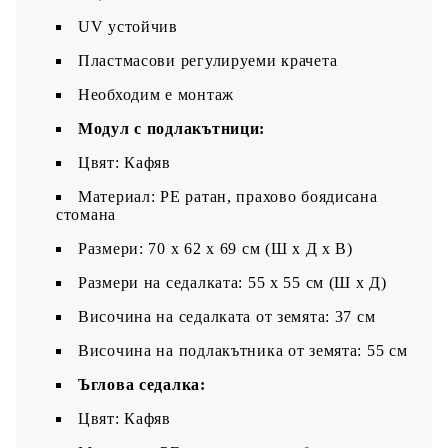
UV устойчив
Пластмасови регулируеми крачета
Необходим е монтаж
Модул с подлакътници:
Цвят: Кафяв
Материал: PE ратан, прахово боядисана
стомана
Размери: 70 x 62 x 69 см (Ш x Д x В)
Размери на седалката: 55 x 55 cм (Ш x Д)
Височина на седалката от земята: 37 см
Височина на подлакътника от земята: 55 см
Ъглова седалка:
Цвят: Кафяв