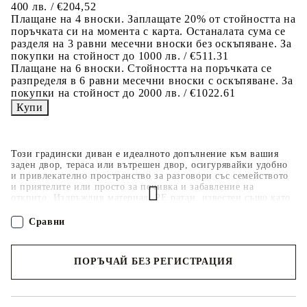
400 лв. / €204,52
Плащане на 4 вноски. Заплащате 20% от стойността на
поръчката си на момента с карта. Останалата сума се
разделя на 3 равни месечни вноски без оскъпяване. За
покупки на стойност до 1000 лв. / €511.31
Плащане на 6 вноски. Стойността на поръчката се
разпределя в 6 равни месечни вноски с оскъпяване. За
покупки на стойност до 2000 лв. / €1022.61
Този градински диван е идеалното допълнение към вашия
заден двор, тераса или вътрешен двор, осигурявайки удобно
и привлекателно пространство за разговори със семейството
и приятелите или просто за почивка и забавление на
открито. Издръжлив материал: PE ратан, известен също като
полиратан, е здрав синтетичен материал с малко необходима
поддръжка, който прилича на естествен ратан. Той е лек,
Сравни
лесен за почистване и често се използва за външни мебели
поради своята издръжливост и устойчивост на атмосферни
влияния.Функция за съхранение с устойчива на вода чанта:
ПОРЪЧАЙ БЕЗ РЕГИСТРАЦИЯ
Всяка градинска седалка разполага с място за съхранение под
седалката, допълнено с устойчива на вода чанта за
съхранение на възглавници, играчки и други предмети.
Наш представител ще се свърже с Вас в рамките на работния ден!
Вътрешните чанти имат горен капак и могат да бъдат здраво