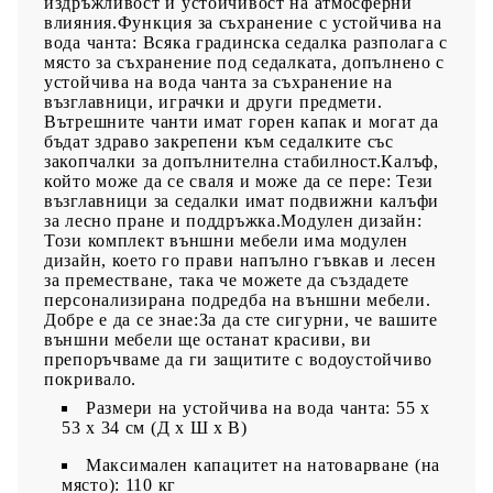
издръжливост и устойчивост на атмосферни
влияния.Функция за съхранение с устойчива на
вода чанта: Всяка градинска седалка разполага с
място за съхранение под седалката, допълнено с
устойчива на вода чанта за съхранение на
възглавници, играчки и други предмети.
Вътрешните чанти имат горен капак и могат да
бъдат здраво закрепени към седалките със
закопчалки за допълнителна стабилност.Калъф,
който може да се сваля и може да се пере: Тези
възглавници за седалки имат подвижни калъфи
за лесно пране и поддръжка.Модулен дизайн:
Този комплект външни мебели има модулен
дизайн, което го прави напълно гъвкав и лесен
за преместване, така че можете да създадете
персонализирана подредба на външни мебели.
Добре е да се знае:За да сте сигурни, че вашите
външни мебели ще останат красиви, ви
препоръчваме да ги защитите с водоустойчиво
покривало.
Размери на устойчива на вода чанта: 55 x
53 x 34 см (Д x Ш x В)
Максимален капацитет на натоварване (на
място): 110 кг