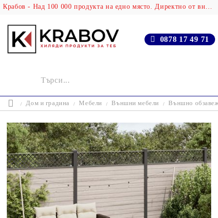
Крабов - Над 100 000 продукта на едно място. Директно от вносителя!
0878 17 49 71
Дом и градина
Мебели
Външни мебели
Външно обзаве