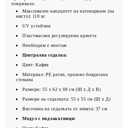
покривало.
Максимален капацитет на натоварване (на
място): 110 кг
UV устойчив
Пластмасови регулируеми крачета
Необходим е монтаж
Централна седалка:
Цвят: Кафяв
Материал: PE ратан, прахово боядисана
стомана
Размери: 55 x 62 x 69 см (Ш x Д x В)
Размери на седалката: 55 x 55 cм (Ш x Д)
Височина на седалката от земята: 37 см
Модул с подлакътници: