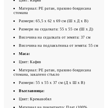
Цвят: Кафяв
Материал: PE ратан, прахово боядисана
стомана
Размери: 65,5 x 62 x 69 см (Ш x Д x В)
Размери на седалката: 55 x 55 cм (Ш x Д)
Височина на седалката от земята: 37 см
Височина на подлакътника от земята: 55 см
Маса:
Цвят: Кафяв
Материал: PE ратан, прахово боядисана
стомана, закалено стъкло
Размери: 55 x 55 x 37 см (Д x Ш x В)
Възглавница:
Цвят: Кремавобял
Материал на покритието: Плат (100%