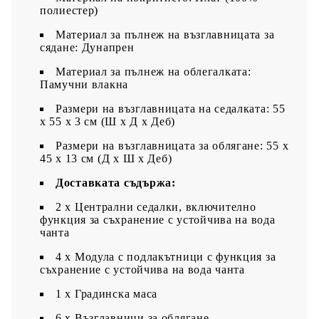
полиестер)
Материал за пълнеж на възглавницата за
сядане: Дунапрен
Материал за пълнеж на облегалката:
Памучни влакна
Размери на възглавницата на седалката: 55
x 55 x 3 см (Ш x Д x Деб)
Размери на възглавницата за облягане: 55 x
45 x 13 см (Д х Ш x Деб)
Доставката съдържа:
2 x Централни седалки, включително
функция за съхранение с устойчива на вода
чанта
4 x Модула с подлакътници с функция за
съхранение с устойчива на вода чанта
1 х Градинска маса
6 х Възглавници за облягане