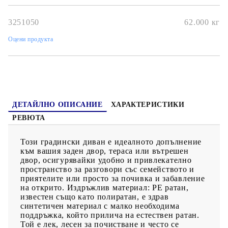
Вътрешните чанти имат горен капак и могат да бъдат здраво
закрепени към седалките със закопчалки за допълнителна
стабилност.Стъклен плот: Плотът на външната маса е
3251050
62.000
кг
изработен от здраво и издръжливо закалено стъкло, което
улеснява почистването с влажна кърпа и добавя нотка
Оцени продукта
елегантност към вашето външно пространство.Калъф, който
може да се сваля и може да се пере: Тези възглавници за
седалки имат подвижни калъфи за лесно пране и
поддръжка.Модулен дизайн: Този комплект външни мебели
има модулен дизайн, което го прави напълно гъвкав и лесен
за преместване, така че можете да създадете персонализирана
подредба на външни мебели. Добре е да се знае:За да сте
сигурни, че вашите външни мебели ще останат красиви, ви
ДЕТАЙЛНО ОПИСАНИЕ
ХАРАКТЕРИСТИКИ
препоръчваме да ги защитите с водоустойчиво покривало.
РЕВЮТА
Този градински диван е идеалното допълнение
към вашия заден двор, тераса или вътрешен
двор, осигурявайки удобно и привлекателно
пространство за разговори със семейството и
приятелите или просто за почивка и забавление
на открито. Издръжлив материал: PE ратан,
известен също като полиратан, е здрав
синтетичен материал с малко необходима
поддръжка, който прилича на естествен ратан.
Той е лек, лесен за почистване и често се