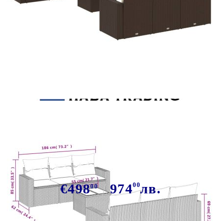
Tweet
Сподели
Градински комплект с
възглавници, 7 части, кафяв,
полиратан
€498
974
00
лв.
00
В наличност: 91 бр.