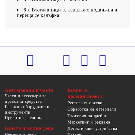
6 x Възглавници за седалка с подвижна и
переща се калъфка
Автомобили и части
Бизнес и
Части и аксесоари за
промишленост
превозни средства
Ресторантьорство
Гаражно оборудване и
Обработка на материали
инструменти
Търговия на дребно
Превозни средства
Маркетинг и реклама
Бебета и малки деца
Детектиращи устройства