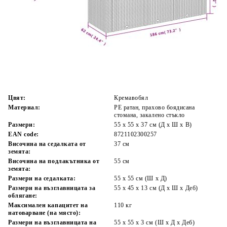
Време за доставка: 5 до 9 дни
Безплатна доставка до адрес при плащане по банков път
Цвят:
Кремавобял
Материал:
PE ратан, прахово боядисана
стомана, закалено стъкло
Размери:
55 x 55 x 37 см (Д x Ш x В)
EAN code:
8721102300257
Височина на седалката от
37 см
земята:
Височина на подлакътника от
55 см
земята:
Размери на седалката:
55 x 55 cм (Ш x Д)
Размери на възглавницата за
55 x 45 x 13 см (Д х Ш x Деб)
облягане:
Максимален капацитет на
110 кг
натоварване (на място):
Размери на възглавницата на
55 x 55 x 3 см (Ш x Д x Деб)