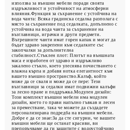
използва за външни мебели поради своята
издръжливост и устойчивост на атмосферни
влияния.Функция за съхранение с устойчива на
вода чанта: Всяка градинска седалка разполага с
място за съхранение под седалката, допълнено с
устойчива на вода чанта за съхранение на
възглавници, играчки и други предмети.
Вътрешните чанти имат горен капак и могат да
бъдат здраво закрепени към седалките със
закопчалки за допълнителна
стабилност.Стъклен плот: Плотът на външната
маса е изработен от здраво и издръжливо
закалено стъкло, което улеснява почистването с
влажна кърпа и добавя нотка елегантност към
вашето външно пространство.Калъф, който
може да се сваля и може да се пере: Тези
възглавници за седалки имат подвижни калъфи
за лесно пране и поддръжка.Модулен дизайн:
Този комплект външни мебели има модулен
дизайн, което го прави напълно гъвкав и лесен
за преместване, така че можете да създадете
персонализирана подредба на външни мебели.
Добре е да се знае:За да сте сигурни, че вашите
външни мебели ще останат красиви, ви
препоръчваме да ги защитите с водоустойчиво