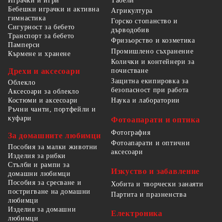
Табели
Играчки и игри
Бебешки играчки и активна
Агрикултура
гимнастика
Горско стопанство и
Сигурност за бебето
дърводобив
Транспорт за бебето
Фризьорство и козметика
Памперси
Промишлено съхранение
Кърмене и хранене
Колички и контейнери за
Дрехи и аксесоари
почистване
Защитна екипировка за
Облекло
безопасност при работа
Аксесоари за облекло
Костюми и аксесоари
Наука и лаборатории
Ръчни чанти, портфейли и
куфари
Фотоапарати и оптика
Фотография
За домашните любимци
Фотоапарати и оптични
Пособия за малки животни
аксесоари
Изделия за рибки
Стълби и рампи за
Изкуство и забавление
домашни любимци
Пособия за сресване и
Хобита и творчески занаяти
постригване на домашни
Партита и празненства
любимци
Изделия за домашни
Електроника
любимци