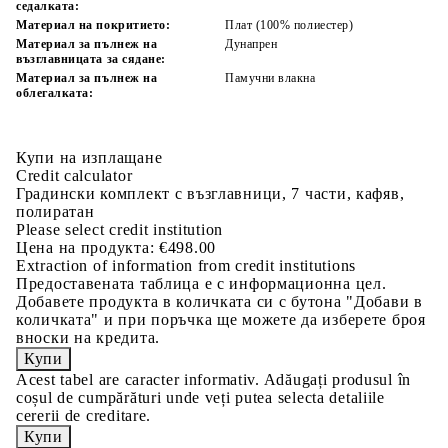
седалката:
Материал на покритието:
Плат (100% полиестер)
Материал за пълнеж на
Дунапрен
възглавницата за сядане:
Материал за пълнеж на
Памучни влакна
облегалката:
Купи на изплащане
Credit calculator
Градински комплект с възглавници, 7 части, кафяв,
полиратан
Please select credit institution
Цена на продукта:
€498.00
Extraction of information from credit institutions
Предоставената таблица е с информационна цел.
Добавете продукта в количката си с бутона "Добави в
количката" и при поръчка ще можете да изберете броя
вноски на кредита.
Acest tabel are caracter informativ. Adăugați produsul în
coșul de cumpărături unde veți putea selecta detaliile
cererii de creditare.