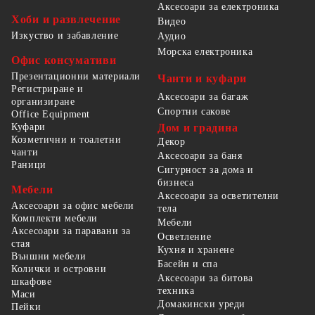
Аксесоари за електроника
Хоби и развлечение
Видео
Изкуство и забавление
Аудио
Морска електроника
Офис консумативи
Презентационни материали
Чанти и куфари
Регистриране и
Аксесоари за багаж
организиране
Спортни сакове
Office Equipment
Куфари
Дом и градина
Козметични и тоалетни
Декор
чанти
Аксесоари за баня
Раници
Сигурност за дома и
бизнеса
Мебели
Аксесоари за осветителни
Аксесоари за офис мебели
тела
Комплекти мебели
Мебели
Аксесоари за паравани за
Осветление
стая
Кухня и хранене
Външни мебели
Басейн и спа
Колички и островни
Аксесоари за битова
шкафове
техника
Маси
Домакински уреди
Пейки