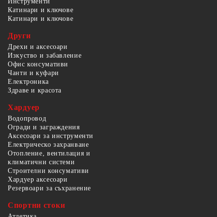
Инструменти
Катинари и ключове
Катинари и ключове
Други
Дрехи и аксесоари
Изкуство и забавление
Офис консумативи
Чанти и куфари
Електроника
Здраве и красота
Хардуер
Водопровод
Огради и заграждения
Аксесоари за инструменти
Електрическо захранване
Отопление, вентилация и
климатични системи
Строителни консумативи
Хардуер аксесоари
Резервоари за съхранение
Спортни стоки
Атлетика