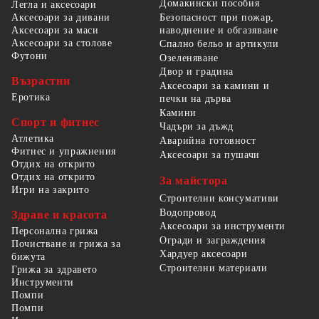
Домакински пособия
Легла и аксесоари
Безопасност при пожар,
Аксесоари за дивани
наводнение и обгазяване
Аксесоари за маси
Аксесоари за столове
Спално бельо и артикули
Футони
Озеленяване
Двор и градина
Възрастни
Аксесоари за камини и
Еротика
печки на дърва
Камини
Спорт и фитнес
Чадъри за дъжд
Атлетика
Аварийна готовност
Фитнес и упражнения
Аксесоари за пушачи
Отдих на открито
Отдих на открито
За майстора
Игри на закрито
Строителни консумативи
Водопровод
Здраве и красота
Аксесоари за инструменти
Персонална грижа
Огради и заграждения
Почистване и грижа за
Хардуер аксесоари
бижута
Строителни материали
Грижа за здравето
Инструменти
Помпи
Помпи