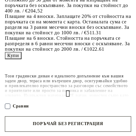
поръчката без оскъпяване. За покупки на стойност до
400 лв. / €204,52
Плащане на 4 вноски. Заплащате 20% от стойността на
поръчката си на момента с карта. Останалата сума се
разделя на 3 равни месечни вноски без оскъпяване. За
покупки на стойност до 1000 лв. / €511.31
Плащане на 6 вноски. Стойността на поръчката се
разпределя в 6 равни месечни вноски с оскъпяване. За
покупки на стойност до 2000 лв. / €1022.61
Този градински диван е идеалното допълнение към вашия
заден двор, тераса или вътрешен двор, осигурявайки удобно
и привлекателно пространство за разговори със семейството
и приятелите или просто за почивка и забавление на
открито. Издръжлив материал: PE ратан, известен също като
полиратан, е здрав синтетичен материал с малко необходима
поддръжка, който прилича на естествен ратан. Той е лек,
Сравни
лесен за почистване и често се използва за външни мебели
поради своята издръжливост и устойчивост на атмосферни
влияния.Функция за съхранение с устойчива на вода чанта:
ПОРЪЧАЙ БЕЗ РЕГИСТРАЦИЯ
Всяка градинска седалка разполага с място за съхранение под
седалката, допълнено с устойчива на вода чанта за
съхранение на възглавници, играчки и други предмети.
Наш представител ще се свърже с Вас в рамките на работния ден!