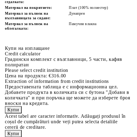
седалката:
Материал на покритието:
Плат (100% полиестер)
Материал за пълнеж на
Дунапрен
възглавницата за сядане:
Материал за пълнеж на
Памучни влакна
облегалката:
Купи на изплащане
Credit calculator
Градински комплект с възглавници, 5 части, кафяв
полиратан
Please select credit institution
Цена на продукта:
€316.00
Extraction of information from credit institutions
Предоставената таблица е с информационна цел.
Добавете продукта в количката си с бутона "Добави в
количката" и при поръчка ще можете да изберете броя
вноски на кредита.
Acest tabel are caracter informativ. Adăugați produsul în
coșul de cumpărături unde veți putea selecta detaliile
cererii de creditare.