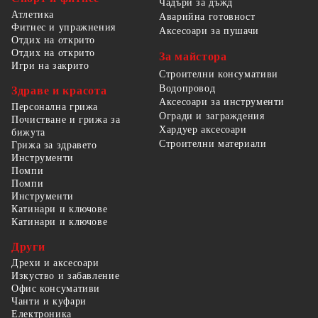
Чадъри за дъжд
Атлетика
Аварийна готовност
Фитнес и упражнения
Аксесоари за пушачи
Отдих на открито
Отдих на открито
За майстора
Игри на закрито
Строителни консумативи
Водопровод
Здраве и красота
Аксесоари за инструменти
Персонална грижа
Огради и заграждения
Почистване и грижа за
Хардуер аксесоари
бижута
Строителни материали
Грижа за здравето
Инструменти
Помпи
Помпи
Инструменти
Катинари и ключове
Катинари и ключове
Други
Дрехи и аксесоари
Изкуство и забавление
Офис консумативи
Чанти и куфари
Електроника