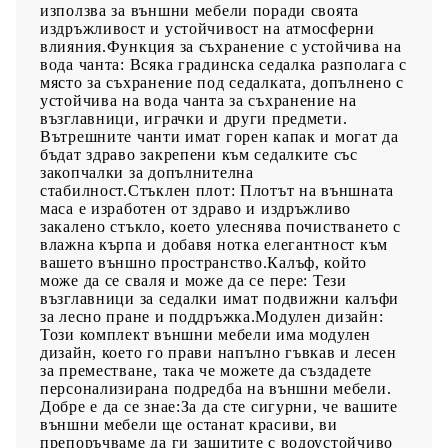
използва за външни мебели поради своята
издръжливост и устойчивост на атмосферни
влияния.Функция за съхранение с устойчива на
вода чанта: Всяка градинска седалка разполага с
място за съхранение под седалката, допълнено с
устойчива на вода чанта за съхранение на
възглавници, играчки и други предмети.
Вътрешните чанти имат горен капак и могат да
бъдат здраво закрепени към седалките със
закопчалки за допълнителна
стабилност.Стъклен плот: Плотът на външната
маса е изработен от здраво и издръжливо
закалено стъкло, което улеснява почистването с
влажна кърпа и добавя нотка елегантност към
вашето външно пространство.Калъф, който
може да се сваля и може да се пере: Тези
възглавници за седалки имат подвижни калъфи
за лесно пране и поддръжка.Модулен дизайн:
Този комплект външни мебели има модулен
дизайн, което го прави напълно гъвкав и лесен
за преместване, така че можете да създадете
персонализирана подредба на външни мебели.
Добре е да се знае:За да сте сигурни, че вашите
външни мебели ще останат красиви, ви
препоръчваме да ги защитите с водоустойчиво