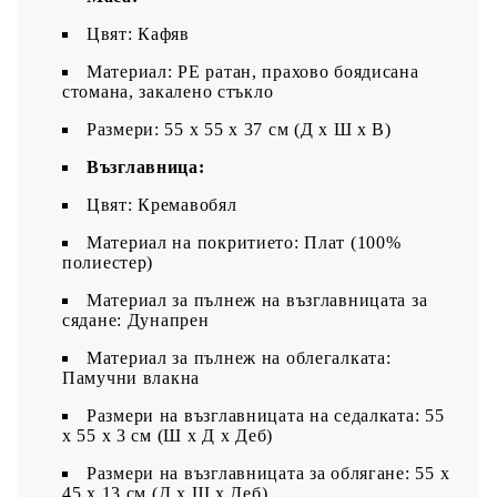
Цвят: Кафяв
Материал: PE ратан, прахово боядисана
стомана, закалено стъкло
Размери: 55 x 55 x 37 см (Д x Ш x В)
Възглавница:
Цвят: Кремавобял
Материал на покритието: Плат (100%
полиестер)
Материал за пълнеж на възглавницата за
сядане: Дунапрен
Материал за пълнеж на облегалката:
Памучни влакна
Размери на възглавницата на седалката: 55
x 55 x 3 см (Ш x Д x Деб)
Размери на възглавницата за облягане: 55 x
45 x 13 см (Д х Ш x Деб)