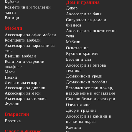
Куфари
Дом и градина
Козметични и тоалетни
Декор
чанти
Аксесоари за баня
Раници
Сигурност за дома и
бизнеса
Мебели
Аксесоари за осветителни
Аксесоари за офис мебели
тела
Комплекти мебели
Мебели
Аксесоари за паравани за
Осветление
стая
Кухня и хранене
Външни мебели
Басейн и спа
Колички и островни
Аксесоари за битова
шкафове
техника
Маси
Домакински уреди
Пейки
Домакински пособия
Легла и аксесоари
Безопасност при пожар,
Аксесоари за дивани
наводнение и обгазяване
Аксесоари за маси
Аксесоари за столове
Спално бельо и артикули
Футони
Озеленяване
Двор и градина
Възрастни
Аксесоари за камини и
Еротика
печки на дърва
Камини
Спорт и фитнес