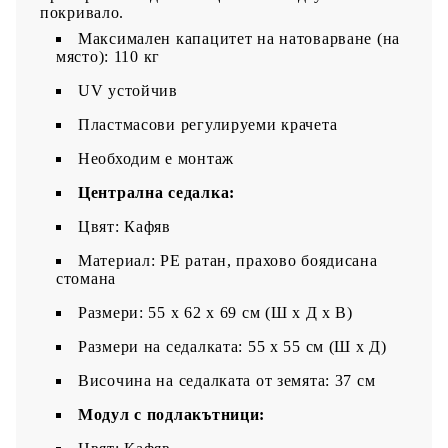
покривало.
Максимален капацитет на натоварване (на
място): 110 кг
UV устойчив
Пластмасови регулируеми крачета
Необходим е монтаж
Централна седалка:
Цвят: Кафяв
Материал: PE ратан, прахово боядисана
стомана
Размери: 55 x 62 x 69 см (Ш x Д x В)
Размери на седалката: 55 x 55 cм (Ш x Д)
Височина на седалката от земята: 37 см
Модул с подлакътници: