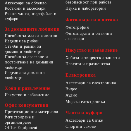
безопасност при работа
Аксесоари за облекло
Костюми и аксесоари
Наука и лаборатории
Ръчни чанти, портфейли и
куфари
Фотоапарати и оптика
Фотография
За домашните любимци
Фотоапарати и оптични
Пособия за малки животни
аксесоари
Изделия за рибки
Стълби и рампи за
Изкуство и забавление
домашни любимци
Пособия за сресване и
Хобита и творчески занаяти
постригване на домашни
Партита и празненства
любимци
Изделия за домашни
Електроника
любимци
Аксесоари за електроника
Хоби и развлечение
Видео
Изкуство и забавление
Аудио
Морска електроника
Офис консумативи
Презентационни материали
Чанти и куфари
Регистриране и
Аксесоари за багаж
организиране
Спортни сакове
Office Equipment