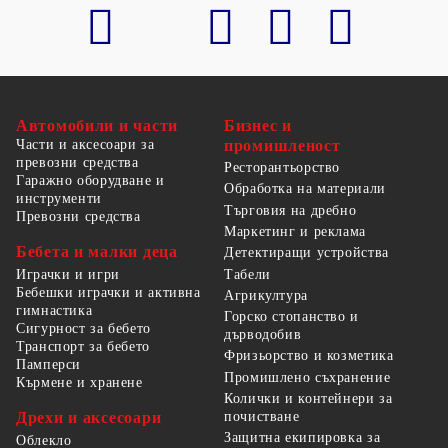
Автомобили и части
Бизнес и
Части и аксесоари за
промишленост
превозни средства
Ресторантьорство
Гаражно оборудване и
Обработка на материали
инструменти
Търговия на дребно
Превозни средства
Маркетинг и реклама
Бебета и малки деца
Детектиращи устройства
Табели
Играчки и игри
Бебешки играчки и активна
Агрикултура
гимнастика
Горско стопанство и
Сигурност за бебето
дърводобив
Транспорт за бебето
Фризьорство и козметика
Памперси
Промишлено съхранение
Кърмене и хранене
Колички и контейнери за
Дрехи и аксесоари
почистване
Защитна екипировка за
Облекло