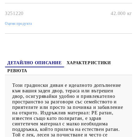
Вътрешните чанти имат горен капак и могат да бъдат здраво
закрепени към седалките със закопчалки за допълнителна
стабилност.Стъклен плот: Плотът на външната маса е
3251220
42.000
кг
изработен от здраво и издръжливо закалено стъкло, което
улеснява почистването с влажна кърпа и добавя нотка
Оцени продукта
елегантност към вашето външно пространство.Калъф, който
може да се сваля и може да се пере: Тези възглавници за
седалки имат подвижни калъфи за лесно пране и
поддръжка.Модулен дизайн: Този комплект външни мебели
има модулен дизайн, което го прави напълно гъвкав и лесен
за преместване, така че можете да създадете персонализирана
подредба на външни мебели. Добре е да се знае:За да сте
сигурни, че вашите външни мебели ще останат красиви, ви
ДЕТАЙЛНО ОПИСАНИЕ
ХАРАКТЕРИСТИКИ
препоръчваме да ги защитите с водоустойчиво покривало.
РЕВЮТА
Този градински диван е идеалното допълнение
към вашия заден двор, тераса или вътрешен
двор, осигурявайки удобно и привлекателно
пространство за разговори със семейството и
приятелите или просто за почивка и забавление
на открито. Издръжлив материал: PE ратан,
известен също като полиратан, е здрав
синтетичен материал с малко необходима
поддръжка, който прилича на естествен ратан.
Той е лек, лесен за почистване и често се