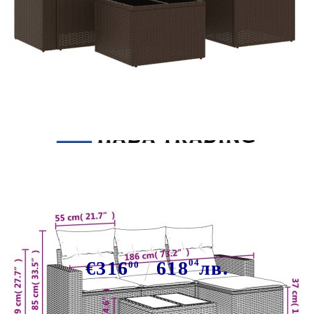
Tweet
Сподели
Градински комплект с
възглавници, 5 части, кафяв
полиратан
€316
618
04
лв.
00
В наличност: 161 бр.