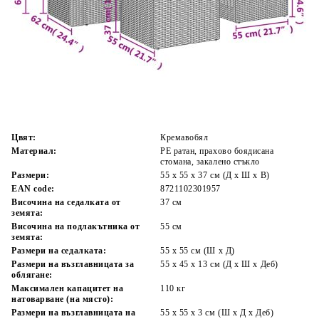
Време за доставка: 5 до 9 дни
Безплатна доставка до адрес при плащане по банков път
Цвят:
Кремавобял
Материал:
PE ратан, прахово боядисана
стомана, закалено стъкло
Размери:
55 x 55 x 37 см (Д x Ш x В)
EAN code:
8721102301957
Височина на седалката от
37 см
земята:
Височина на подлакътника от
55 см
земята:
Размери на седалката:
55 x 55 cм (Ш x Д)
Размери на възглавницата за
55 x 45 x 13 см (Д х Ш x Деб)
облягане:
Максимален капацитет на
110 кг
натоварване (на място):
Размери на възглавницата на
55 x 55 x 3 см (Ш x Д x Деб)