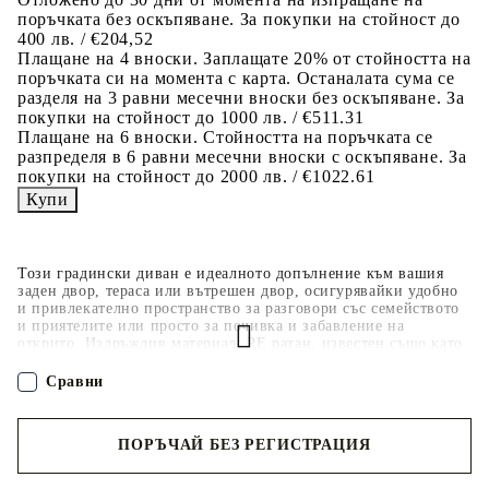
поръчката без оскъпяване. За покупки на стойност до
400 лв. / €204,52
Плащане на 4 вноски. Заплащате 20% от стойността на
поръчката си на момента с карта. Останалата сума се
разделя на 3 равни месечни вноски без оскъпяване. За
покупки на стойност до 1000 лв. / €511.31
Плащане на 6 вноски. Стойността на поръчката се
разпределя в 6 равни месечни вноски с оскъпяване. За
покупки на стойност до 2000 лв. / €1022.61
Този градински диван е идеалното допълнение към вашия
заден двор, тераса или вътрешен двор, осигурявайки удобно
и привлекателно пространство за разговори със семейството
и приятелите или просто за почивка и забавление на
открито. Издръжлив материал: PE ратан, известен също като
полиратан, е здрав синтетичен материал с малко необходима
поддръжка, който прилича на естествен ратан. Той е лек,
Сравни
лесен за почистване и често се използва за външни мебели
поради своята издръжливост и устойчивост на атмосферни
влияния.Функция за съхранение с устойчива на вода чанта:
ПОРЪЧАЙ БЕЗ РЕГИСТРАЦИЯ
Всяка градинска седалка разполага с място за съхранение под
седалката, допълнено с устойчива на вода чанта за
съхранение на възглавници, играчки и други предмети.
Наш представител ще се свърже с Вас в рамките на работния ден!