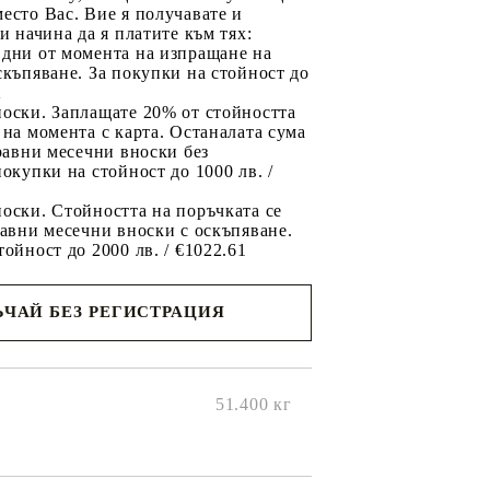
есто Вас. Вие я получавате и
ри начина да я платите към тях:
 дни от момента на изпращане на
скъпяване. За покупки на стойност до
2
носки. Заплащате 20% от стойността
 на момента с карта. Останалата сума
 равни месечни вноски без
покупки на стойност до 1000 лв. /
оски. Стойността на поръчката се
равни месечни вноски с оскъпяване.
тойност до 2000 лв. / €1022.61
ЧАЙ БЕЗ РЕГИСТРАЦИЯ
ще се
ките на
51.400
кг