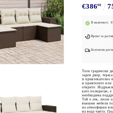
Подложки за фитнес уреди
В
€386
7
00
Лостове за набиране
Силови кули
В наличност: 6
Йога и пилатес
Време за достав
Безплатна доста
Този градински д
заден двор, терас
и привлекателно п
и приятелите или 
открито. Издръжли
като полиратан, е
необходима поддръ
Той е лек, лесен з
външни мебели по
на атмосферни вл
на вода чанта: Гр