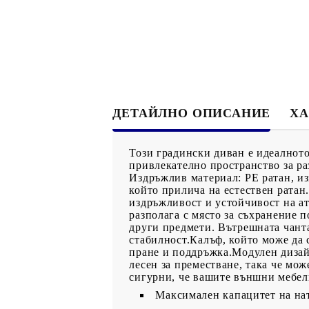
ДЕТАЙЛНО ОПИСАНИЕ
ХА
Този градински диван е идеалното
привлекателно пространство за ра
Издръжлив материал: PE ратан, из
който прилича на естествен ратан.
издръжливост и устойчивост на а
разполага с място за съхранение п
други предмети. Вътрешната чанта
стабилност.Калъф, който може да 
пране и поддръжка.Модулен дизай
лесен за преместване, така че мож
сигурни, че вашите външни мебел
Максимален капацитет на нат