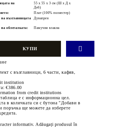
ницата на
55 x 55 x 3 см (Ш x Д x
Деб)
ието:
Плат (100% полиестер)
 на възглавницата
Дунапрен
 на облегалката:
Памучни влакна
ане
ект с възглавници, 6 части, кафяв,
it institution
а:
€386.00
rmation from credit institutions
 таблица е с информационна цел.
та в количката си с бутона "Добави в
и поръчка ще можете да изберете
кредита.
aracter informativ. Adăugați produsul în