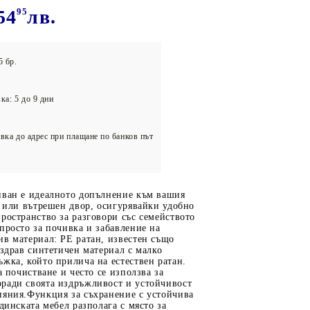
олейбол
54
95
лв.
5 бр.
ка: 5 до 9 дни
вка до адрес при плащане по банков път
иван е идеалното допълнение към вашия
а или вътрешен двор, осигурявайки удобно
ространство за разговори със семейството
просто за почивка и забавление на
в материал: PE ратан, известен също
 здрав синтетичен материал с малко
жка, който прилича на естествен ратан.
а почистване и често се използва за
ради своята издръжливост и устойчивост
ияния.Функция за съхранение с устойчива
адинската мебел разполага с място за