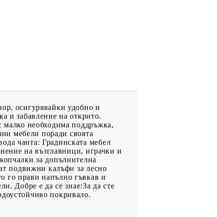
вор, осигурявайки удобно и
ка и забавление на открито.
 с малко необходима поддръжка,
ншни мебели поради своята
вода чанта: Градинската мебел
анение на възглавници, играчки и
акопчалки за допълнителна
мат подвижни калъфи за лесно
о го прави напълно гъвкав и
и. Добре е да се знае:За да сте
водоустойчиво покривало.