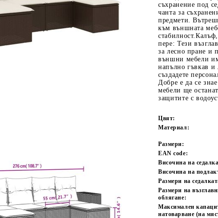
съхранение под се
чанта за съхранен
предмети. Вътрешн
към външната меб
стабилност.Калъф,
пере: Тези възгл
за лесно пране и
външни мебели им
напълно гъвкав и 
създадете персон
Tweet
одели
Добре е да се зна
мебели ще останат
защитите с водоу
Цвят:
Материал:
Размери:
EAN code:
Височина на седалка
Височина на подлак
Размери на седалкат
Размери на възглавн
облягане:
Максимален капаци
натоварване (на мяс