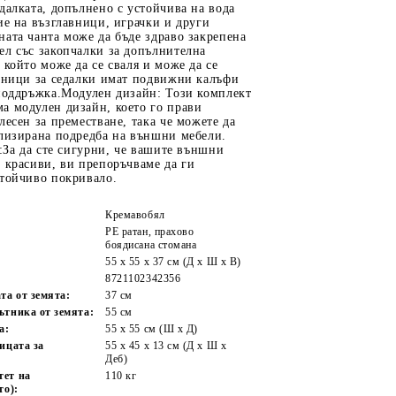
далката, допълнено с устойчива на вода
ие на възглавници, играчки и други
ата чанта може да бъде здраво закрепена
ел със закопчалки за допълнителна
 който може да се сваля и може да се
авници за седалки имат подвижни калъфи
 поддръжка.Модулен дизайн: Този комплект
а модулен дизайн, което го прави
лесен за преместване, така че можете да
ализирана подредба на външни мебели.
е:За да сте сигурни, че вашите външни
 красиви, ви препоръчваме да ги
стойчиво покривало.
Кремавобял
PE ратан, прахово
боядисана стомана
55 x 55 x 37 см (Д x Ш x В)
8721102342356
та от земята:
37 см
ътника от земята:
55 см
а:
55 x 55 cм (Ш x Д)
ицата за
55 x 45 x 13 см (Д х Ш x
Деб)
тет на
110 кг
то):