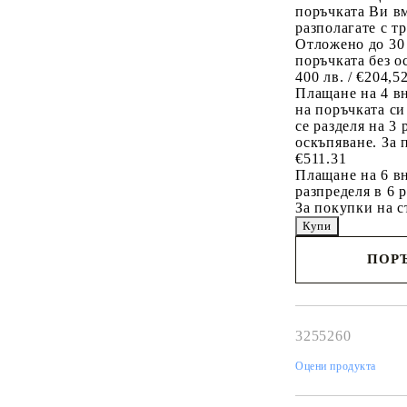
поръчката Ви вм
разполагате с т
Отложено до 30
поръчката без о
400 лв. / €204,5
Плащане на 4 в
на поръчката си
се разделя на 3
оскъпяване. За 
€511.31
Плащане на 6 вн
разпределя в 6 
За покупки на с
ПОРЪ
Наш представител 
свърже с Вас в рам
работния ден!
3255260
Оцени продукта