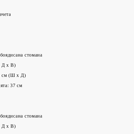
ачета
 боядисана стомана
 Д x В)
5 cм (Ш x Д)
ята: 37 см
 боядисана стомана
 Д x В)