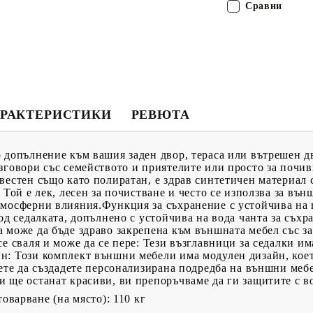
Сравни
РАКТЕРИСТИКИ
РЕВЮТА
 допълнение към вашия заден двор, тераса или вътрешен д
зговори със семейството и приятелите или просто за почив
вестен също като полиратан, е здрав синтетичен материал
 Той е лек, лесен за почистване и често се използва за въ
тмосферни влияния.Функция за съхранение с устойчива на 
од седалката, допълнено с устойчива на вода чанта за съхр
 може да бъде здраво закрепена към външната мебел със з
се сваля и може да се пере: Тези възглавници за седалки и
н: Този комплект външни мебели има модулен дизайн, коет
ете да създадете персонализирана подредба на външни мебел
и ще останат красиви, ви препоръчваме да ги защитите с 
оварване (на място): 110 кг