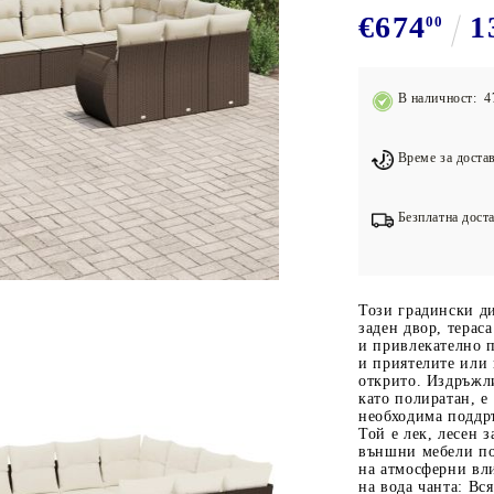
Подложки за фитнес уреди
В
€674
1
00
Лостове за набиране
Силови кули
В наличност: 4
Йога и пилатес
Време за достав
Безплатна доста
Този градински д
заден двор, терас
и привлекателно п
и приятелите или 
открито. Издръжли
като полиратан, е
необходима поддръ
Той е лек, лесен з
външни мебели по
на атмосферни вл
на вода чанта: Вся