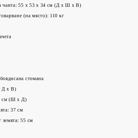
 чанта: 55 x 53 x 34 см (Д x Ш x В)
оварване (на място): 110 кг
ачета
 боядисана стомана
 Д x В)
5 cм (Ш x Д)
ята: 37 см
 земята: 55 см