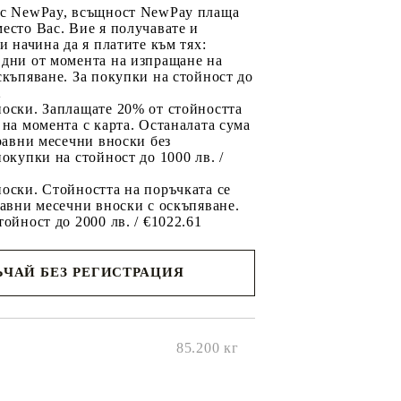
 с NewPay, всъщност NewPay плаща
есто Вас. Вие я получавате и
ри начина да я платите към тях:
 дни от момента на изпращане на
скъпяване. За покупки на стойност до
2
носки. Заплащате 20% от стойността
 на момента с карта. Останалата сума
 равни месечни вноски без
покупки на стойност до 1000 лв. /
оски. Стойността на поръчката се
равни месечни вноски с оскъпяване.
тойност до 2000 лв. / €1022.61
ЧАЙ БЕЗ РЕГИСТРАЦИЯ
ще се
ките на
85.200
кг