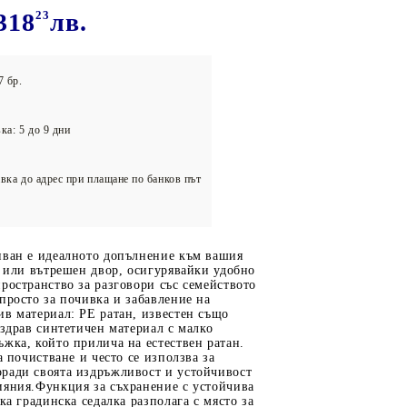
олейбол
318
23
лв.
7 бр.
ка: 5 до 9 дни
вка до адрес при плащане по банков път
иван е идеалното допълнение към вашия
а или вътрешен двор, осигурявайки удобно
ространство за разговори със семейството
просто за почивка и забавление на
в материал: PE ратан, известен също
 здрав синтетичен материал с малко
жка, който прилича на естествен ратан.
а почистване и често се използва за
ради своята издръжливост и устойчивост
ияния.Функция за съхранение с устойчива
ка градинска седалка разполага с място за