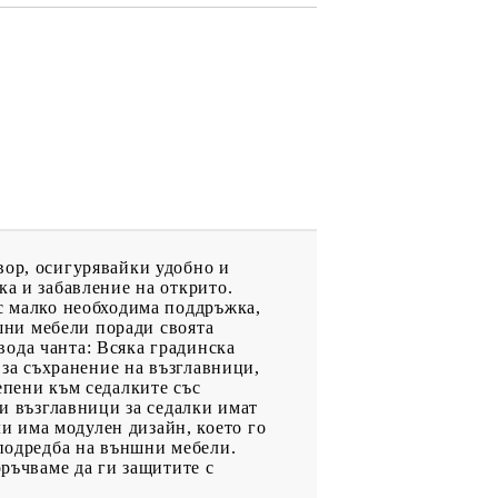
вор, осигурявайки удобно и
ка и забавление на открито.
 с малко необходима поддръжка,
ншни мебели поради своята
вода чанта: Всяка градинска
 за съхранение на възглавници,
епени към седалките със
зи възглавници за седалки имат
и има модулен дизайн, което го
 подредба на външни мебели.
оръчваме да ги защитите с