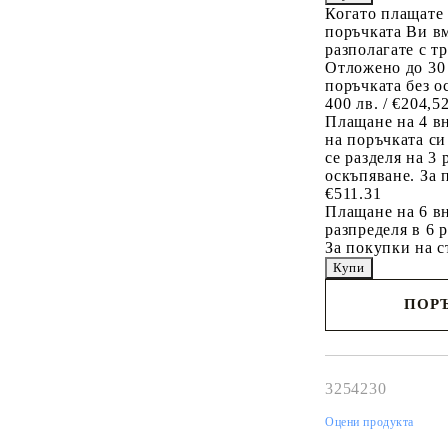
Когато плащате
поръчката Ви вм
разполагате с т
Отложено до 30
поръчката без о
400 лв. / €204,5
Плащане на 4 в
на поръчката си
се разделя на 3
оскъпяване. За 
€511.31
Плащане на 6 вн
разпределя в 6 
За покупки на с
ПОРЪ
Наш представител 
свърже с Вас в рам
работния ден!
3254230
Оцени продукта