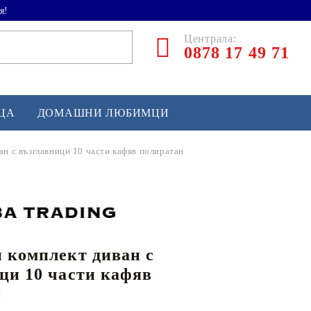
я!
Централа:
0878 17 49 71
ЕЦА
ДОМАШНИ ЛЮБИМЦИ
ан с възглавници 10 части кафяв полиратан
ТЛЕТИКА
аскетбол
кс и бойни изкуства
 комплект диван с
йзбол и софтбол
ци 10 части кафяв
кей и лакрос
н
сновно спортно оборудване