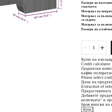
Размери на възглав
седалката:
Материал на покрит
Материал за пълнеж
за сядане:
Материал за пълнеж
Размери на устойчив
Купи на изплащ
Credit calculator
Градински компл
кафяв полирата
Please select cred
Цена на продукт
Extraction of info
Предоставената
Добавете продук
количката" и пр
броя вноски на 