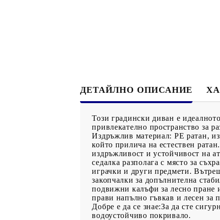
ДЕТАЙЛНО ОПИСАНИЕ
ХА
Този градински диван е идеалното
привлекателно пространство за ра
Издръжлив материал: PE ратан, из
който прилича на естествен ратан.
издръжливост и устойчивост на а
седалка разполага с място за съхр
играчки и други предмети. Вътреш
закопчалки за допълнителна стаби
подвижни калъфи за лесно пране 
прави напълно гъвкав и лесен за 
Добре е да се знае:За да сте сиг
водоустойчиво покривало.