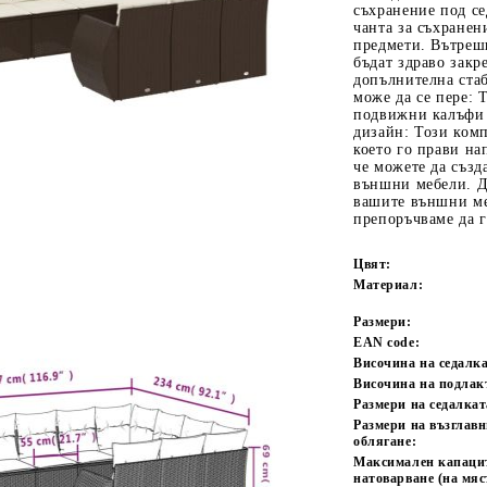
съхранение под се
чанта за съхранен
предмети. Вътрешн
бъдат здраво закр
допълнителна стаб
може да се пере: 
подвижни калъфи 
дизайн: Този ком
което го прави на
че можете да създ
Tweet
одели
външни мебели. До
вашите външни ме
препоръчваме да 
Цвят:
Материал:
Размери:
EAN code:
Височина на седалка
Височина на подлак
Размери на седалкат
Размери на възглавн
облягане:
Максимален капаци
натоварване (на мяс