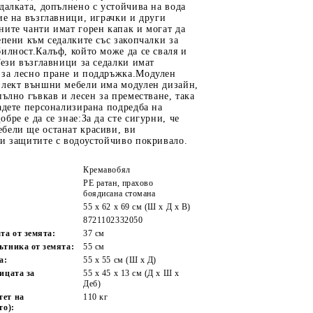
далката, допълнено с устойчива на вода
ие на възглавници, играчки и други
ите чанти имат горен капак и могат да
епени към седалките със закопчалки за
илност.Калъф, който може да се сваля и
Тези възглавници за седалки имат
за лесно пране и поддръжка.Модулен
плект външни мебели има модулен дизайн,
пълно гъвкав и лесен за преместване, така
адете персонализирана подредба на
бре е да се знае:За да сте сигурни, че
бели ще останат красиви, ви
ги защитите с водоустойчиво покривало.
Кремавобял
PE ратан, прахово
боядисана стомана
55 x 62 x 69 см (Ш x Д x В)
8721102332050
та от земята:
37 см
ътника от земята:
55 см
а:
55 x 55 cм (Ш x Д)
ицата за
55 x 45 x 13 см (Д х Ш x
Деб)
тет на
110 кг
то):