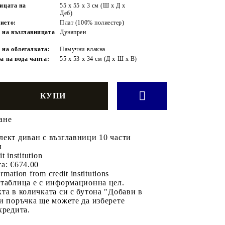
ницата на
55 x 55 x 3 см (Ш x Д x
Деб)
ието:
Плат (100% полиестер)
 на възглавницата
Дунапрен
 на облегалката:
Памучни влакна
а на вода чанта:
55 x 53 x 34 см (Д x Ш x В)
ане
ект диван с възглавници 10 части
н
it institution
а:
€674.00
rmation from credit institutions
 таблица е с информационна цел.
та в количката си с бутона "Добави в
и поръчка ще можете да изберете
кредита.