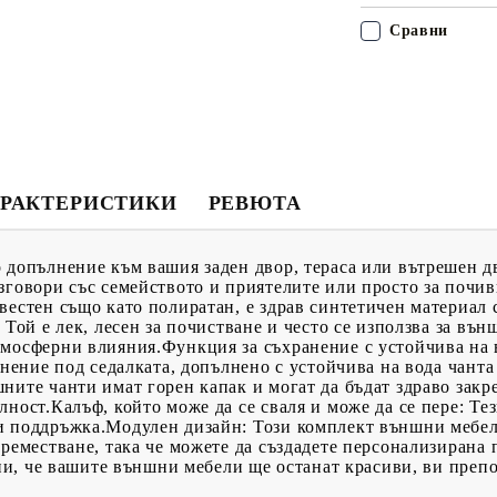
Сравни
РАКТЕРИСТИКИ
РЕВЮТА
 допълнение към вашия заден двор, тераса или вътрешен д
зговори със семейството и приятелите или просто за почив
вестен също като полиратан, е здрав синтетичен материал
 Той е лек, лесен за почистване и често се използва за въ
тмосферни влияния.Функция за съхранение с устойчива на 
анение под седалката, допълнено с устойчива на вода чанта
ните чанти имат горен капак и могат да бъдат здраво закр
лност.Калъф, който може да се сваля и може да се пере: Те
и поддръжка.Модулен дизайн: Този комплект външни мебел
преместване, така че можете да създадете персонализирана
урни, че вашите външни мебели ще останат красиви, ви преп