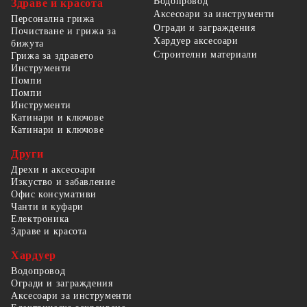
Водопровод
Здраве и красота
Аксесоари за инструменти
Персонална грижа
Огради и заграждения
Почистване и грижа за
Хардуер аксесоари
бижута
Строителни материали
Грижа за здравето
Инструменти
Помпи
Помпи
Инструменти
Катинари и ключове
Катинари и ключове
Други
Дрехи и аксесоари
Изкуство и забавление
Офис консумативи
Чанти и куфари
Електроника
Здраве и красота
Хардуер
Водопровод
Огради и заграждения
Аксесоари за инструменти