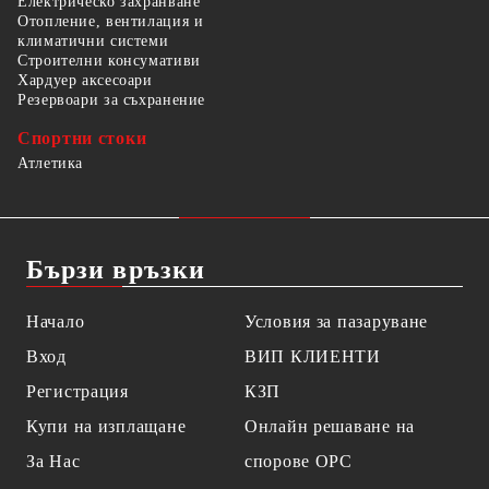
Електрическо захранване
Отопление, вентилация и
климатични системи
Строителни консумативи
Хардуер аксесоари
Резервоари за съхранение
Спортни стоки
Атлетика
Бързи връзки
Начало
Условия за пазаруване
Вход
ВИП КЛИЕНТИ
Регистрация
КЗП
Купи на изплащане
Онлайн решаване на
За Нас
спорове OPC