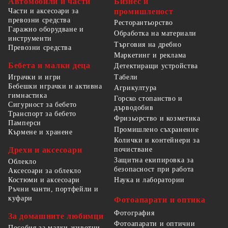
Автомобили и части
Бизнес и
Части и аксесоари за
промишленост
превозни средства
Ресторантьорство
Гаражно оборудване и
Обработка на материали
инструменти
Търговия на дребно
Превозни средства
Маркетинг и реклама
Бебета и малки деца
Детектиращи устройства
Табели
Играчки и игри
Бебешки играчки и активна
Агрикултура
гимнастика
Горско стопанство и
Сигурност за бебето
дърводобив
Транспорт за бебето
Фризьорство и козметика
Памперси
Промишлено съхранение
Кърмене и хранене
Колички и контейнери за
Дрехи и аксесоари
почистване
Защитна екипировка за
Облекло
безопасност при работа
Аксесоари за облекло
Костюми и аксесоари
Наука и лаборатории
Ръчни чанти, портфейли и
куфари
Фотоапарати и оптика
Фотография
За домашните любимци
Фотоапарати и оптични
Пособия за малки животни