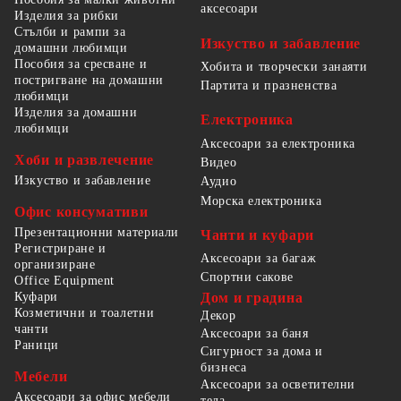
аксесоари
Изделия за рибки
Стълби и рампи за
Изкуство и забавление
домашни любимци
Пособия за сресване и
Хобита и творчески занаяти
постригване на домашни
Партита и празненства
любимци
Изделия за домашни
Електроника
любимци
Аксесоари за електроника
Хоби и развлечение
Видео
Изкуство и забавление
Аудио
Морска електроника
Офис консумативи
Презентационни материали
Чанти и куфари
Регистриране и
Аксесоари за багаж
организиране
Спортни сакове
Office Equipment
Куфари
Дом и градина
Козметични и тоалетни
Декор
чанти
Аксесоари за баня
Раници
Сигурност за дома и
бизнеса
Мебели
Аксесоари за осветителни
Аксесоари за офис мебели
тела