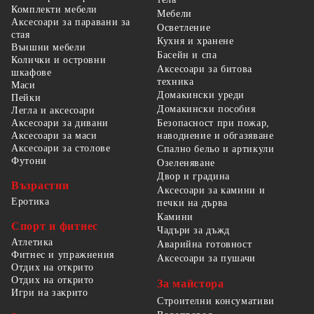
Комплекти мебели
Мебели
Аксесоари за паравани за
Осветление
стая
Кухня и хранене
Външни мебели
Басейн и спа
Колички и островни
Аксесоари за битова
шкафове
техника
Маси
Домакински уреди
Пейки
Домакински пособия
Легла и аксесоари
Безопасност при пожар,
Аксесоари за дивани
наводнение и обгазяване
Аксесоари за маси
Аксесоари за столове
Спално бельо и артикули
Футони
Озеленяване
Двор и градина
Възрастни
Аксесоари за камини и
Еротика
печки на дърва
Камини
Спорт и фитнес
Чадъри за дъжд
Атлетика
Аварийна готовност
Фитнес и упражнения
Аксесоари за пушачи
Отдих на открито
Отдих на открито
За майстора
Игри на закрито
Строителни консумативи