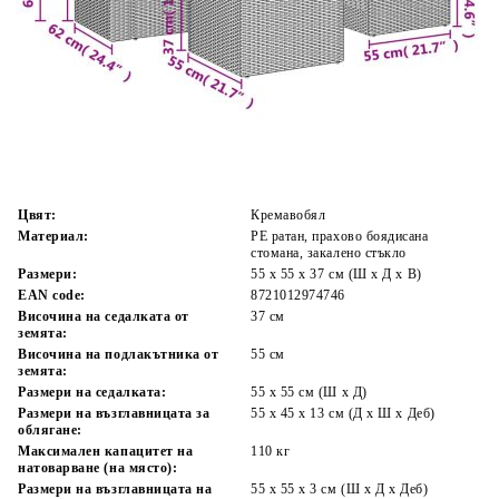
Време за доставка: 5 до 9 дни
Безплатна доставка до адрес при плащане по банков път
Цвят:
Кремавобял
Материал:
PE ратан, прахово боядисана
стомана, закалено стъкло
Размери:
55 x 55 x 37 см (Ш x Д x В)
EAN code:
8721012974746
Височина на седалката от
37 см
земята:
Височина на подлакътника от
55 см
земята:
Размери на седалката:
55 x 55 cм (Ш x Д)
Размери на възглавницата за
55 x 45 x 13 см (Д х Ш x Деб)
облягане:
Максимален капацитет на
110 кг
натоварване (на място):
Размери на възглавницата на
55 x 55 x 3 см (Ш x Д x Деб)