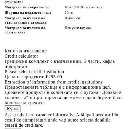
седалката:
Материал на покритието:
Плат (100% полиестер)
Ширина на подлакътника:
10 см
Материал за пълнеж на
Дунапрен
възглавницата за сядане:
Материал за пълнеж на
Памучни влакна
облегалката:
Купи на изплащане
Credit calculator
Градински комплект с възглавници, 5 части, кафяв
полиратан
Please select credit institution
Цена на продукта:
€285.00
Extraction of information from credit institutions
Предоставената таблица е с информационна цел.
Добавете продукта в количката си с бутона "Добави в
количката" и при поръчка ще можете да изберете броя
вноски на кредита.
Acest tabel are caracter informativ. Adăugați produsul în
coșul de cumpărături unde veți putea selecta detaliile
cererii de creditare.