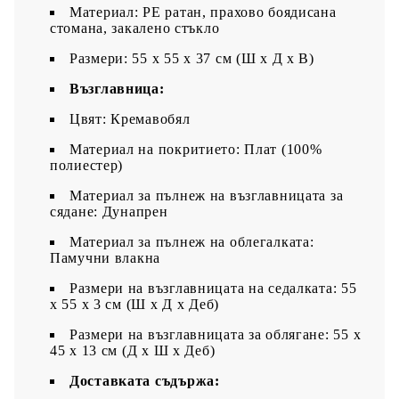
Материал: PE ратан, прахово боядисана
стомана, закалено стъкло
Размери: 55 x 55 x 37 см (Ш x Д x В)
Възглавница:
Цвят: Кремавобял
Материал на покритието: Плат (100%
полиестер)
Материал за пълнеж на възглавницата за
сядане: Дунапрен
Материал за пълнеж на облегалката:
Памучни влакна
Размери на възглавницата на седалката: 55
x 55 x 3 см (Ш x Д x Деб)
Размери на възглавницата за облягане: 55 x
45 x 13 см (Д х Ш x Деб)
Доставката съдържа: