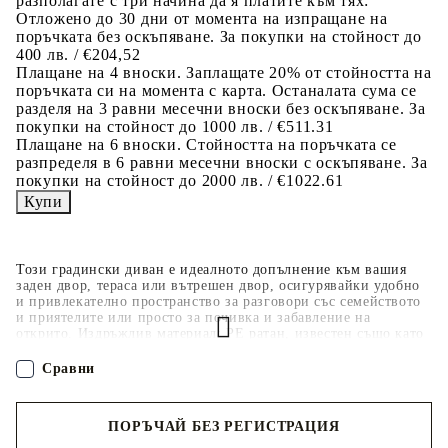
разполагате с три начина да я платите към тях:
Отложено до 30 дни от момента на изпращане на
поръчката без оскъпяване. За покупки на стойност до
400 лв. / €204,52
Плащане на 4 вноски. Заплащате 20% от стойността на
поръчката си на момента с карта. Останалата сума се
разделя на 3 равни месечни вноски без оскъпяване. За
покупки на стойност до 1000 лв. / €511.31
Плащане на 6 вноски. Стойността на поръчката се
разпределя в 6 равни месечни вноски с оскъпяване. За
покупки на стойност до 2000 лв. / €1022.61
Този градински диван е идеалното допълнение към вашия
заден двор, тераса или вътрешен двор, осигурявайки удобно
и привлекателно пространство за разговори със семейството
и приятелите или просто за почивка и забавление на
открито. Издръжлив материал: PE ратан, известен също като
полиратан, е здрав синтетичен материал с малко необходима
поддръжка, който прилича на естествен ратан. Той е лек,
Сравни
лесен за почистване и често се използва за външни мебели
поради своята издръжливост и устойчивост на атмосферни
влияния.Удобна седалка: Тази мебел за открито, снабдена с
ПОРЪЧАЙ БЕЗ РЕГИСТРАЦИЯ
плътно подплатени възглавници, предлага удобство при
сядане. Широките подлакътници също така осигуряват