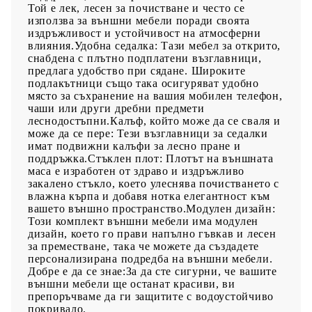
Той е лек, лесен за почистване и често се
използва за външни мебели поради своята
издръжливост и устойчивост на атмосферни
влияния.Удобна седалка: Тази мебел за открито,
снабдена с плътно подплатени възглавници,
предлага удобство при сядане. Широките
подлакътници също така осигуряват удобно
място за съхранение на вашия мобилен телефон,
чаши или други дребни предмети
леснодостъпни.Калъф, който може да се сваля и
може да се пере: Тези възглавници за седалки
имат подвижни калъфи за лесно пране и
поддръжка.Стъклен плот: Плотът на външната
маса е изработен от здраво и издръжливо
закалено стъкло, което улеснява почистването с
влажна кърпа и добавя нотка елегантност към
вашето външно пространство.Модулен дизайн:
Този комплект външни мебели има модулен
дизайн, което го прави напълно гъвкав и лесен
за преместване, така че можете да създадете
персонализирана подредба на външни мебели.
Добре е да се знае:За да сте сигурни, че вашите
външни мебели ще останат красиви, ви
препоръчваме да ги защитите с водоустойчиво
покривало.