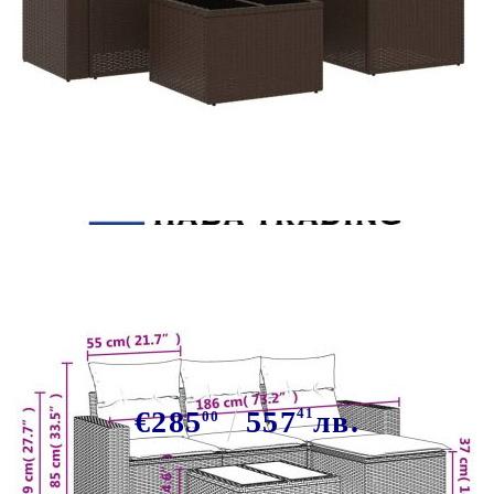
Tweet
Сподели
Градински комплект с
възглавници, 5 части, кафяв
полиратан
€285
557
41
лв.
00
В наличност: 30 бр.