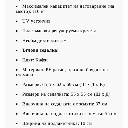
Максимален капацитет на натоварване (на
място): 110 кг
UV устойчив
Пластмасови регулируеми крачета
Необходим е монтаж
Ъглова седалка:
Цвят: Кафяв
Материал: PE ратан, прахово боядисана
стомана
Размери: 65,5 x 62 x 69 см (Ш x Д x В)
Размери на седалката: 55 x 55 cм (Ш x Д)
Височина на седалката от земята: 37 см
Височина на подлакътника от земята: 55 см
Ширина на подлакътника: 10 см