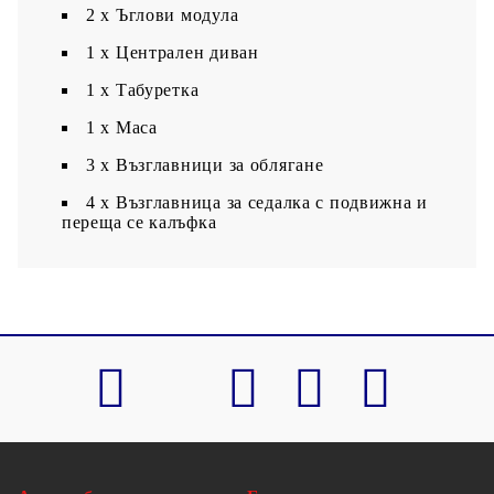
2 x Ъглови модула
1 х Централен диван
1 x Табуретка
1 х Маса
3 x Възглавници за облягане
4 x Възглавница за седалка с подвижна и
переща се калъфка