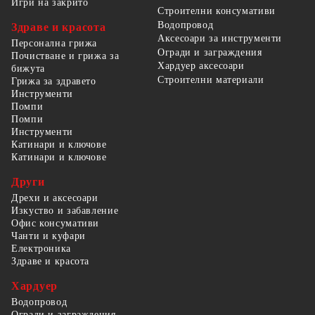
Игри на закрито
Строителни консумативи
Водопровод
Здраве и красота
Аксесоари за инструменти
Персонална грижа
Огради и заграждения
Почистване и грижа за
Хардуер аксесоари
бижута
Строителни материали
Грижа за здравето
Инструменти
Помпи
Помпи
Инструменти
Катинари и ключове
Катинари и ключове
Други
Дрехи и аксесоари
Изкуство и забавление
Офис консумативи
Чанти и куфари
Електроника
Здраве и красота
Хардуер
Водопровод
Огради и заграждения