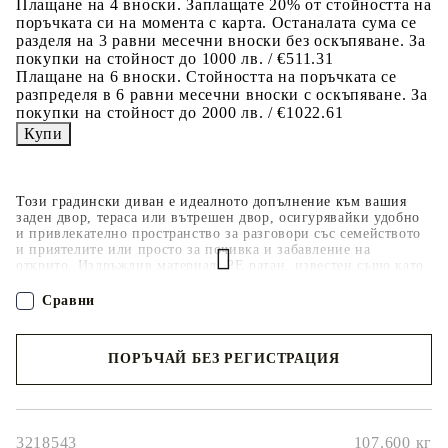
Плащане на 4 вноски. Заплащате 20% от стойността на
поръчката си на момента с карта. Останалата сума се
разделя на 3 равни месечни вноски без оскъпяване. За
покупки на стойност до 1000 лв. / €511.31
Плащане на 6 вноски. Стойността на поръчката се
разпределя в 6 равни месечни вноски с оскъпяване. За
покупки на стойност до 2000 лв. / €1022.61
Този градински диван е идеалното допълнение към вашия
заден двор, тераса или вътрешен двор, осигурявайки удобно
и привлекателно пространство за разговори със семейството
и приятелите или просто за почивка и забавление на
открито. Издръжлив материал: PE ратан, известен също като
полиратан, е здрав синтетичен материал с малко необходима
поддръжка, който прилича на естествен ратан. Той е лек,
Сравни
лесен за почистване и често се използва за външни мебели
поради своята издръжливост и устойчивост на атмосферни
влияния.Удобна седалка: Тази мебел за открито, снабдена с
ПОРЪЧАЙ БЕЗ РЕГИСТРАЦИЯ
плътно подплатени възглавници, предлага удобство при
сядане.Стъклен плот: Плотът на външната маса е изработен
от здраво и издръжливо закалено стъкло, което улеснява
Наш представител ще се свърже с Вас в рамките на работния ден!
почистването с влажна кърпа и добавя нотка елегантност към
вашето външно пространство.Калъф, който може да се сваля
и може да се пере: Тези възглавници за седалки имат
3218543
107.600
кг