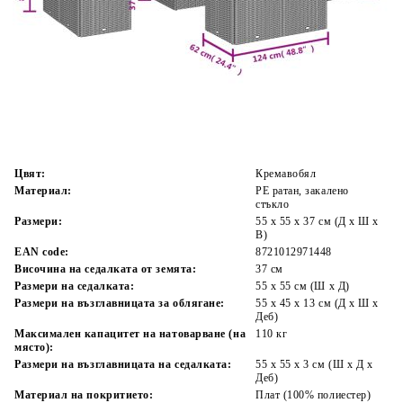
Време за доставка: 5 до 9 дни
Безплатна доставка до адрес при плащане по банков път
Цвят:
Кремавобял
Материал:
PE ратан, закалено
стъкло
Размери:
55 x 55 x 37 см (Д x Ш x
В)
EAN code:
8721012971448
Височина на седалката от земята:
37 см
Размери на седалката:
55 x 55 cм (Ш x Д)
Размери на възглавницата за облягане:
55 x 45 x 13 см (Д х Ш x
Деб)
Максимален капацитет на натоварване (на
110 кг
място):
Размери на възглавницата на седалката:
55 x 55 x 3 см (Ш x Д x
Деб)
Материал на покритието:
Плат (100% полиестер)