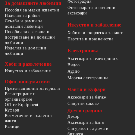
Фотография
За домашните любимци
Фотоапарати и оптични
Пособия за малки животни
аксесоари
Изделия за рибки
Стълби и рампи за
Изкуство и забавление
домашни любимци
Пособия за сресване и
Хобита и творчески занаяти
постригване на домашни
Партита и празненства
любимци
Изделия за домашни
Електроника
любимци
Аксесоари за електроника
Хоби и развлечение
Видео
Изкуство и забавление
Аудио
Морска електроника
Офис консумативи
Презентационни материали
Чанти и куфари
Регистриране и
Аксесоари за багаж
организиране
Спортни сакове
Office Equipment
Куфари
Дом и градина
Козметични и тоалетни
Декор
чанти
Аксесоари за баня
Раници
Сигурност за дома и
бизнеса