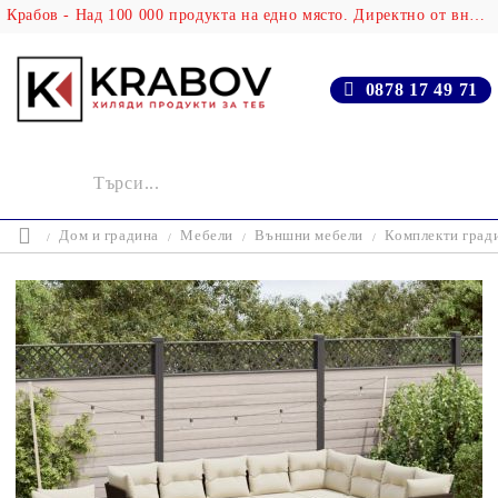
Крабов - Над 100 000 продукта на едно място. Директно от вносителя!
0878 17 49 71
Дом и градина
Мебели
Външни мебели
Комплекти град