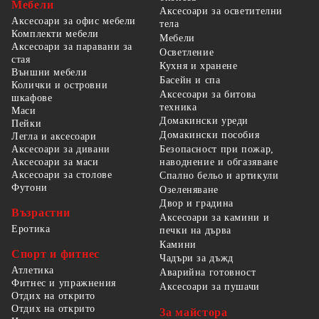
Мебели
Аксесоари за осветителни
Аксесоари за офис мебели
тела
Комплекти мебели
Мебели
Аксесоари за паравани за
Осветление
стая
Кухня и хранене
Външни мебели
Басейн и спа
Колички и островни
Аксесоари за битова
шкафове
техника
Маси
Домакински уреди
Пейки
Домакински пособия
Легла и аксесоари
Безопасност при пожар,
Аксесоари за дивани
наводнение и обгазяване
Аксесоари за маси
Аксесоари за столове
Спално бельо и артикули
Футони
Озеленяване
Двор и градина
Възрастни
Аксесоари за камини и
Еротика
печки на дърва
Камини
Спорт и фитнес
Чадъри за дъжд
Атлетика
Аварийна готовност
Фитнес и упражнения
Аксесоари за пушачи
Отдих на открито
Отдих на открито
За майстора