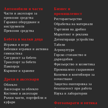
Автомобили и части
Бизнес и
Части и аксесоари за
промишленост
превозни средства
Ресторантьорство
Гаражно оборудване и
Обработка на материали
инструменти
Търговия на дребно
Превозни средства
Маркетинг и реклама
Бебета и малки деца
Детектиращи устройства
Табели
Играчки и игри
Бебешки играчки и активна
Агрикултура
гимнастика
Горско стопанство и
Сигурност за бебето
дърводобив
Транспорт за бебето
Фризьорство и козметика
Памперси
Промишлено съхранение
Кърмене и хранене
Колички и контейнери за
Дрехи и аксесоари
почистване
Защитна екипировка за
Облекло
безопасност при работа
Аксесоари за облекло
Костюми и аксесоари
Наука и лаборатории
Ръчни чанти, портфейли и
куфари
Фотоапарати и оптика