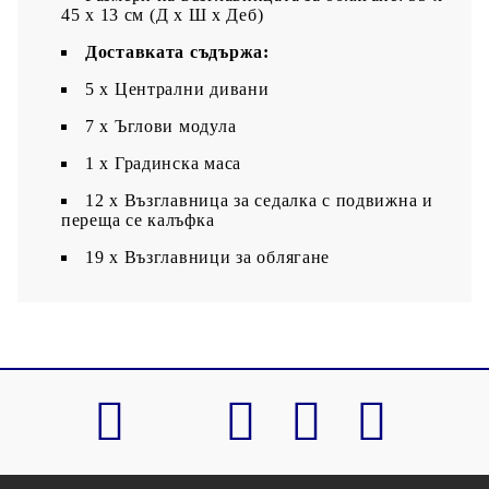
45 x 13 см (Д х Ш x Деб)
Доставката съдържа:
5 х Централни дивани
7 x Ъглови модула
1 х Градинска маса
12 x Възглавница за седалка с подвижна и
переща се калъфка
19 x Възглавници за облягане