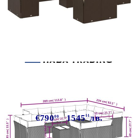
Tweet
Сподели
Градински комплект с
възглавници, 13 части, кафяв,
полиратан
€790
1545
11
лв.
00
В наличност: 45 бр.