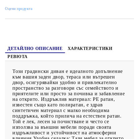
подвижни калъфи за лесно пране и поддръжка.Модулен
дизайн: Този комплект външни мебели има модулен дизайн,
Оцени продукта
което го прави напълно гъвкав и лесен за преместване, така
че можете да създадете персонализирана подредба на външни
мебели. Добре е да се знае:За да сте сигурни, че вашите
външни мебели ще останат красиви, ви препоръчваме да ги
защитите с водоустойчиво покривало.
ДЕТАЙЛНО ОПИСАНИЕ
ХАРАКТЕРИСТИКИ
РЕВЮТА
Този градински диван е идеалното допълнение
към вашия заден двор, тераса или вътрешен
двор, осигурявайки удобно и привлекателно
пространство за разговори със семейството и
приятелите или просто за почивка и забавление
на открито. Издръжлив материал: PE ратан,
известен също като полиратан, е здрав
синтетичен материал с малко необходима
поддръжка, който прилича на естествен ратан.
Той е лек, лесен за почистване и често се
използва за външни мебели поради своята
издръжливост и устойчивост на атмосферни
влияния.Удобна седалка: Тази мебел за открито,