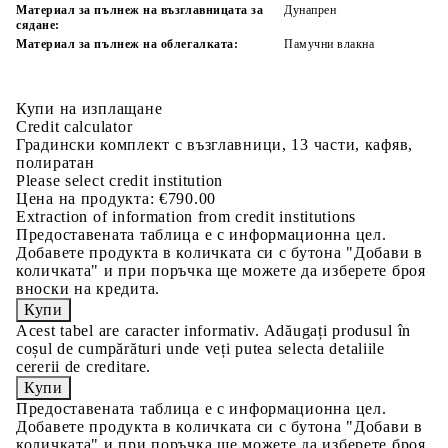
Материал за пълнеж на възглавницата за
Дунапрен
сядане:
Материал за пълнеж на облегалката:
Памучни влакна
Купи на изплащане
Credit calculator
Градински комплект с възглавници, 13 части, кафяв,
полиратан
Please select credit institution
Цена на продукта:
€790.00
Extraction of information from credit institutions
Предоставената таблица е с информационна цел.
Добавете продукта в количката си с бутона "Добави в
количката" и при поръчка ще можете да изберете броя
вноски на кредита.
Acest tabel are caracter informativ. Adăugați produsul în
coșul de cumpărături unde veți putea selecta detaliile
cererii de creditare.
Предоставената таблица е с информационна цел.
Добавете продукта в количката си с бутона "Добави в
количката" и при поръчка ще можете да изберете броя