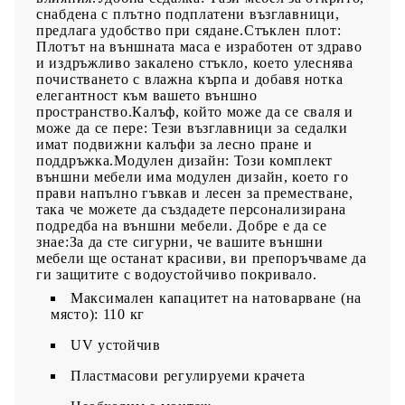
снабдена с плътно подплатени възглавници,
предлага удобство при сядане.Стъклен плот:
Плотът на външната маса е изработен от здраво
и издръжливо закалено стъкло, което улеснява
почистването с влажна кърпа и добавя нотка
елегантност към вашето външно
пространство.Калъф, който може да се сваля и
може да се пере: Тези възглавници за седалки
имат подвижни калъфи за лесно пране и
поддръжка.Модулен дизайн: Този комплект
външни мебели има модулен дизайн, което го
прави напълно гъвкав и лесен за преместване,
така че можете да създадете персонализирана
подредба на външни мебели. Добре е да се
знае:За да сте сигурни, че вашите външни
мебели ще останат красиви, ви препоръчваме да
ги защитите с водоустойчиво покривало.
Максимален капацитет на натоварване (на
място): 110 кг
UV устойчив
Пластмасови регулируеми крачета