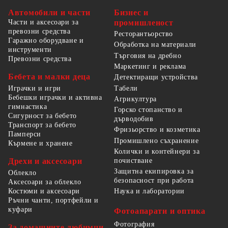
Автомобили и части
Бизнес и
Части и аксесоари за
промишленост
превозни средства
Ресторантьорство
Гаражно оборудване и
Обработка на материали
инструменти
Търговия на дребно
Превозни средства
Маркетинг и реклама
Бебета и малки деца
Детектиращи устройства
Табели
Играчки и игри
Бебешки играчки и активна
Агрикултура
гимнастика
Горско стопанство и
Сигурност за бебето
дърводобив
Транспорт за бебето
Фризьорство и козметика
Памперси
Промишлено съхранение
Кърмене и хранене
Колички и контейнери за
Дрехи и аксесоари
почистване
Защитна екипировка за
Облекло
безопасност при работа
Аксесоари за облекло
Костюми и аксесоари
Наука и лаборатории
Ръчни чанти, портфейли и
куфари
Фотоапарати и оптика
Фотография
За домашните любимци