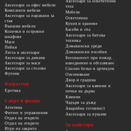
Аксесоари за осветителни
Аксесоари за офис мебели
тела
Комплекти мебели
Мебели
Аксесоари за паравани за
Осветление
стая
Кухня и хранене
Външни мебели
Басейн и спа
Колички и островни
Аксесоари за битова
шкафове
техника
Маси
Домакински уреди
Пейки
Домакински пособия
Легла и аксесоари
Безопасност при пожар,
Аксесоари за дивани
наводнение и обгазяване
Аксесоари за маси
Аксесоари за столове
Спално бельо и артикули
Футони
Озеленяване
Двор и градина
Възрастни
Аксесоари за камини и
Еротика
печки на дърва
Камини
Спорт и фитнес
Чадъри за дъжд
Атлетика
Аварийна готовност
Фитнес и упражнения
Аксесоари за пушачи
Отдих на открито
Отдих на открито
За майстора
Игри на закрито