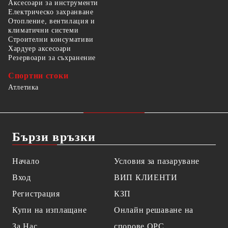
Аксесоари за инструменти
Електрическо захранване
Отопление, вентилация и
климатични системи
Строителни консумативи
Хардуер аксесоари
Резервоари за съхранение
Спортни стоки
Атлетика
Бързи връзки
Начало
Условия за пазаруване
Вход
ВИП КЛИЕНТИ
Регистрация
КЗП
Купи на изплащане
Онлайн решаване на
За Нас
спорове OPC