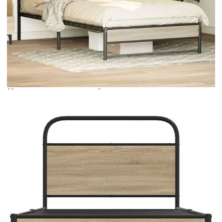
Време за доставка: 5 до 9 дни
Безплатна доставка до адрес при плащане по банков път
Цвят:
Опушен дъб
Материал:
Стомана, инженерна дървесина
EAN code:
8721158564634
Общи размери:
207 x 105 x 100 см (Д x Ш x В)
Размери на подходящ
100 x 200 см (Ш x Д) (матракът не е
матрак:
включен)
Свободна височина под
27 см
леглото:
Купи на изплащане
Credit calculator
Рамка за легло без матрак 100x200 см опушен дъб
инженерно дърво
Please select credit institution
Цена на продукта:
€71.00