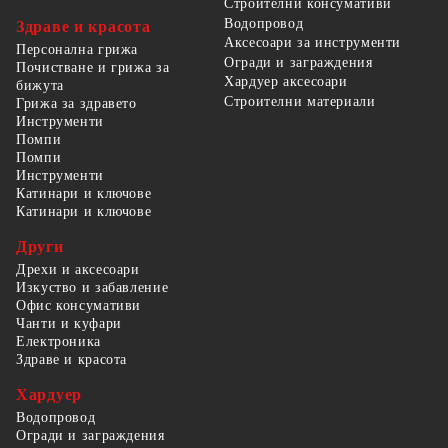
Строителни консумативи
Водопровод
Здраве и красота
Аксесоари за инструменти
Персонална грижа
Огради и заграждения
Почистване и грижа за
Хардуер аксесоари
бижута
Строителни материали
Грижа за здравето
Инструменти
Помпи
Помпи
Инструменти
Катинари и ключове
Катинари и ключове
Други
Дрехи и аксесоари
Изкуство и забавление
Офис консумативи
Чанти и куфари
Електроника
Здраве и красота
Хардуер
Водопровод
Огради и заграждения