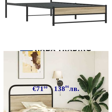
Tweet
Сподели
Рамка за легло без матрак 100x200
см опушен дъб инженерно дърво
€71
138
86
лв.
00
В наличност: 18 бр.