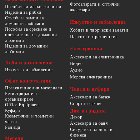
Фотоапарати и оптични
Пособия за малки животни
аксесоари
Изделия за рибки
Стълби и рампи за
Изкуство и забавление
домашни любимци
Пособия за сресване и
Хобита и творчески занаяти
постригване на домашни
Партита и празненства
любимци
Изделия за домашни
Електроника
любимци
Аксесоари за електроника
Хоби и развлечение
Видео
Изкуство и забавление
Аудио
Морска електроника
Офис консумативи
Презентационни материали
Чанти и куфари
Регистриране и
Аксесоари за багаж
организиране
Спортни сакове
Office Equipment
Куфари
Дом и градина
Козметични и тоалетни
Декор
чанти
Аксесоари за баня
Раници
Сигурност за дома и
бизнеса
Мебели