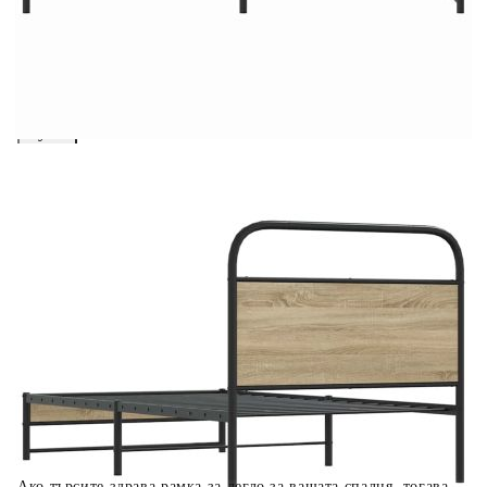
вноски на кредита.
Предоставената таблица е с информационна цел.
Добавете продукта в количката си с бутона "Добави в
количката" и при поръчка ще можете да изберете броя
вноски на кредита.
Когато плащате с NewPay, всъщност NewPay плаща
поръчката Ви вместо Вас. Вие я получавате и
разполагате с три начина да я платите към тях:
Отложено до 30 дни от момента на изпращане на
поръчката без оскъпяване. За покупки на стойност до
400 лв. / €204,52
Плащане на 4 вноски. Заплащате 20% от стойността на
поръчката си на момента с карта. Останалата сума се
разделя на 3 равни месечни вноски без оскъпяване. За
покупки на стойност до 1000 лв. / €511.31
Плащане на 6 вноски. Стойността на поръчката се
разпределя в 6 равни месечни вноски с оскъпяване. За
покупки на стойност до 2000 лв. / €1022.61
Ако търсите здрава рамка за легло за вашата спалня, тогава