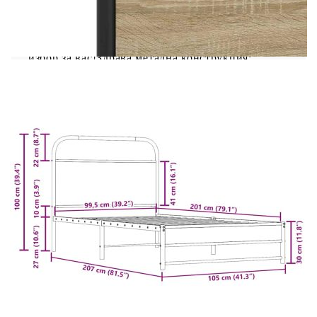
Ако търсите здрава рамка за легло за вашата
спалня, тогава тази класическа рамка за легло с
елегантен и непреходен дизайн е идеалният
избор за вас!Здрава метална конструкция:
Рамката на леглото е изработена от стомана.
Стоманата е изключително твърд и здрав
материал, който предлага изключителна
здравина и стабилност.Стабилни и издръжливи
крака: Това легло се поддържа от здрави крака,
осигуряващи стабилност, безопасност и
твърдост.Гъвкава табла: Тази рамка за легло се
предлага с табла, която осигурява отлична
опора за гърба, когато седите в леглото, за да
четете или гледате телевизия, като
същевременно служи и като декоративен
елемент.Решетъчна основа за оптимална опора:
Рамката на леглото е оборудвана с решетъчна
основа за опора и дишане на вашия
матрак.Добре е да се знае:Към това легло не е
включен матрак. Предлагаме разнообразие от
матраци. Можете да проверите нашия магазин
за подходящ матрак.
Цвят: Опушен дъб