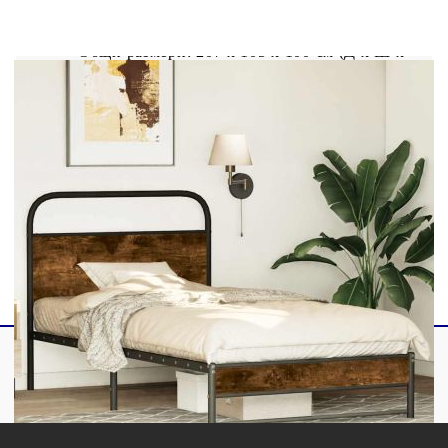
Материал: Стомана, инженерна дървесина
Общи размери: 207 x 105 x 100 см (Д x Ш x
В)
Свободна височина под леглото: 27 см
Размери на подходящ матрак: 100 x 200 см
(Ш x Д) (матракът не е включен)
С табла за глава
Необходим е монтаж