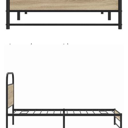
Extraction of information from credit institutions
Предоставената таблица е с информационна цел.
Добавете продукта в количката си с бутона "Добави в
количката" и при поръчка ще можете да изберете броя
вноски на кредита.
Acest tabel are caracter informativ. Adăugați produsul în
coșul de cumpărături unde veți putea selecta detaliile
cererii de creditare.
Предоставената таблица е с информационна цел.
Добавете продукта в количката си с бутона "Добави в
количката" и при поръчка ще можете да изберете броя
вноски на кредита.
Предоставената таблица е с информационна цел.
Добавете продукта в количката си с бутона "Добави в
количката" и при поръчка ще можете да изберете броя
вноски на кредита.
Предоставената таблица е с информационна цел.
Добавете продукта в количката си с бутона "Добави в
количката" и при поръчка ще можете да изберете броя