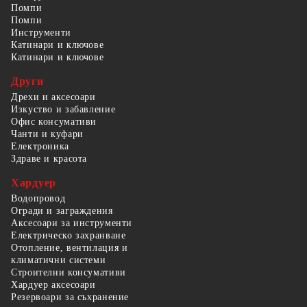
Помпи
Помпи
Инструменти
Катинари и ключове
Катинари и ключове
Други
Дрехи и аксесоари
Изкуство и забавление
Офис консумативи
Чанти и куфари
Електроника
Здраве и красота
Хардуер
Водопровод
Огради и заграждения
Аксесоари за инструменти
Електрическо захранване
Отопление, вентилация и
климатични системи
Строителни консумативи
Хардуер аксесоари
Резервоари за съхранение