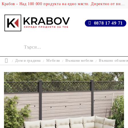
Крабов - Над 100 000 продукта на едно място. Директно от вносителя!
0878 17 49 71
Дом и градина
Мебели
Външни мебели
Външно обзаве