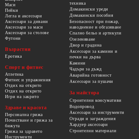
техника
Маси
Домакински уреди
Пейки
Домакински пособия
Легла и аксесоари
Безопасност при пожар,
Аксесоари за дивани
наводнение и обгазяване
Аксесоари за маси
Аксесоари за столове
Спално бельо и артикули
Футони
Озеленяване
Двор и градина
Възрастни
Аксесоари за камини и
Еротика
печки на дърва
Камини
Спорт и фитнес
Чадъри за дъжд
Атлетика
Аварийна готовност
Фитнес и упражнения
Аксесоари за пушачи
Отдих на открито
Отдих на открито
За майстора
Игри на закрито
Строителни консумативи
Водопровод
Здраве и красота
Аксесоари за инструменти
Персонална грижа
Огради и заграждения
Почистване и грижа за
Хардуер аксесоари
бижута
Строителни материали
Грижа за здравето
Инструменти