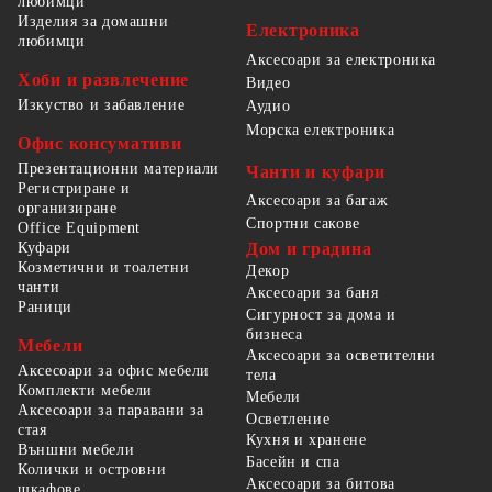
любимци
Изделия за домашни
Електроника
любимци
Аксесоари за електроника
Хоби и развлечение
Видео
Изкуство и забавление
Аудио
Морска електроника
Офис консумативи
Презентационни материали
Чанти и куфари
Регистриране и
Аксесоари за багаж
организиране
Спортни сакове
Office Equipment
Куфари
Дом и градина
Козметични и тоалетни
Декор
чанти
Аксесоари за баня
Раници
Сигурност за дома и
бизнеса
Мебели
Аксесоари за осветителни
Аксесоари за офис мебели
тела
Комплекти мебели
Мебели
Аксесоари за паравани за
Осветление
стая
Кухня и хранене
Външни мебели
Басейн и спа
Колички и островни
Аксесоари за битова
шкафове