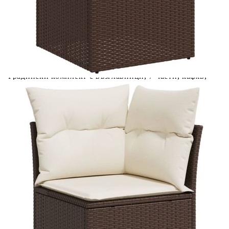
Материал за пълнеж на възглавницата
Дунапрен
за сядане:
Материал за пълнеж на облегалката:
Памучни влакна
Купи на изплащане
Credit calculator
Градински комплект с възглавници, 7 части, кафяв,
полиратан
Please select credit institution
Цена на продукта:
€430.00
Extraction of information from credit institutions
Предоставената таблица е с информационна цел.
Добавете продукта в количката си с бутона "Добави в
количката" и при поръчка ще можете да изберете броя
вноски на кредита.
Acest tabel are caracter informativ. Adăugați produsul în
coșul de cumpărături unde veți putea selecta detaliile
cererii de creditare.
Предоставената таблица е с информационна цел.
Добавете продукта в количката си с бутона "Добави в