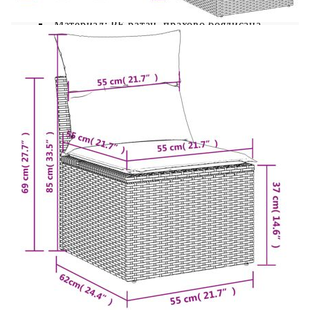
Цвят: Кафяв
Материал: PE ратан, прахово боядисана
стомана
Размери: 62 x 62 x 69 см (Ш x Д x В)
Размери на седалката: 55 x 55 cм (Ш x Д)
Височина на седалката от земята: 37 см
Централна седалка:
Цвят: Кафяв
Материал: PE ратан, прахово боядисана
стомана
Размери: 55 x 62 x 69 см (Ш x Д x В)
Размери на седалката: 55 x 55 cм (Ш x Д)
Височина на седалката от земята: 37 см
Модул с подлакътници:
Цвят: Кафяв