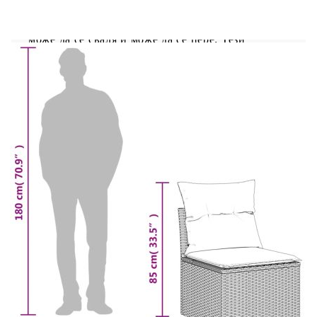
влияния.Удобна седалка: Тази мебел за открито,
снабдена с плътно подплатени възглавници,
предлага удобство при сядане.Калъф, който
може да се сваля и може да се пере: Тези
възглавници за седалки имат подвижни калъфи
за лесно пране и поддръжка.Модулен дизайн:
Този комплект външни мебели има модулен
дизайн, което го прави напълно гъвкав и лесен
за преместване, така че можете да създадете
персонализирана подредба на външни мебели.
Добре е да се знае:За да сте сигурни, че вашите
външни мебели ще останат красиви, ви
препоръчваме да ги защитите с водоустойчиво
покривало.
Максимален капацитет на натоварване (на
място): 110 кг
UV устойчив
Пластмасови регулируеми крачета
Необходим е монтаж
Ъглова седалка: