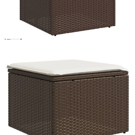
количката" и при поръчка ще можете да изберете броя
вноски на кредита.
Предоставената таблица е с информационна цел.
Добавете продукта в количката си с бутона "Добави в
количката" и при поръчка ще можете да изберете броя
вноски на кредита.
Предоставената таблица е с информационна цел.
Добавете продукта в количката си с бутона "Добави в
количката" и при поръчка ще можете да изберете броя
вноски на кредита.
Предоставената таблица е с информационна цел.
Добавете продукта в количката си с бутона "Добави в
количката" и при поръчка ще можете да изберете броя
вноски на кредита.
Когато плащате с NewPay, всъщност NewPay плаща
поръчката Ви вместо Вас. Вие я получавате и
разполагате с три начина да я платите към тях:
Отложено до 30 дни от момента на изпращане на
поръчката без оскъпяване. За покупки на стойност до
400 лв. / €204,52