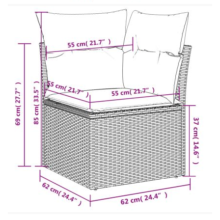
Материал: PE ратан, прахово боядисана
стомана
Размери: 71 x 62 x 69 см (Ш x Д x В)
Размери на седалката: 55 x 55 cм (Ш x Д)
Височина на седалката от земята: 37 см
Височина на подлакътника от земята: 55 см
Табуретка:
Цвят: Кафяв
Материал: PE ратан, прахово боядисана
стомана
Размери: 55 x 55 x 37 см (Ш x Д x В)
Размери на седалката: 55 x 55 cм (Ш x Д)
Височина на седалката от земята: 37 см
Възглавница: