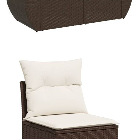
Време за доставка: 5 до 9 дни
Безплатна доставка до адрес при плащане по банков път
Цвят:
Кремавобял
Материал:
PE ратан, прахово боядисана
стомана
Размери:
55 x 55 x 37 см (Ш x Д x В)
EAN code:
8721012940345
Височина на седалката от земята:
37 см
Височина на подлакътника от земята:
55 см
Размери на седалката:
55 x 55 cм (Ш x Д)
Размери на възглавницата за облягане:
55 x 45 x 13 см (Д х Ш x
Деб)
Максимален капацитет на натоварване
110 кг
(на място):
Размери на възглавницата на
55 x 55 x 3 см (Ш x Д x Деб)
седалката:
Материал на покритието:
Плат (100% полиестер)