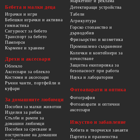
Маркетинг и реклама
Бебета и малки деца
Детектиращи устройства
Табели
Играчки и игри
Бебешки играчки и активна
Агрикултура
гимнастика
Горско стопанство и
Сигурност за бебето
дърводобив
Транспорт за бебето
Фризьорство и козметика
Памперси
Промишлено съхранение
Кърмене и хранене
Колички и контейнери за
Дрехи и аксесоари
почистване
Защитна екипировка за
Облекло
безопасност при работа
Аксесоари за облекло
Костюми и аксесоари
Наука и лаборатории
Ръчни чанти, портфейли и
куфари
Фотоапарати и оптика
Фотография
За домашните любимци
Фотоапарати и оптични
Пособия за малки животни
аксесоари
Изделия за рибки
Стълби и рампи за
Изкуство и забавление
домашни любимци
Пособия за сресване и
Хобита и творчески занаяти
постригване на домашни
Партита и празненства