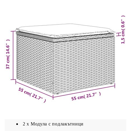
Цвят: Кремавобял
Материал на покритието: Плат (100%
полиестер)
Материал за пълнеж на възглавницата за
сядане: Дунапрен
Материал за пълнеж на облегалката:
Памучни влакна
Размери на възглавницата на седалката: 55
x 55 x 3 см (Ш x Д x Деб)
Размери на възглавницата за облягане: 55 x
45 x 13 см (Д х Ш x Деб)
Доставката съдържа:
1 x Ъглов фотьойл
3 x Централни седалки
2 x Модула с подлакътници