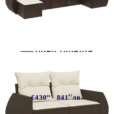
Tweet
Сподели
Градински комплект с
възглавници, 7 части, кафяв,
полиратан
€430
841
01
лв.
00
В наличност: 78 бр.