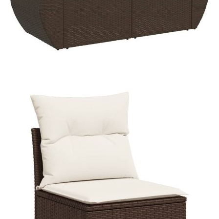
Време за доставка: 5 до 9 дни
Безплатна доставка до адрес при плащане по банков път
Цвят:
Кремавобял
Материал:
PE ратан, прахово боядисана
стомана
Размери:
55 x 55 x 37 см (Ш x Д x В)
EAN code:
8721012940741
Височина на седалката от земята:
37 см
Височина на подлакътника от земята:
55 см
Размери на седалката:
55 x 55 cм (Ш x Д)
Размери на възглавницата за облягане:
55 x 45 x 13 см (Д х Ш x
Деб)
Максимален капацитет на натоварване
110 кг
(на място):
Размери на възглавницата на
55 x 55 x 3 см (Ш x Д x Деб)
седалката:
Материал на покритието:
Плат (100% полиестер)