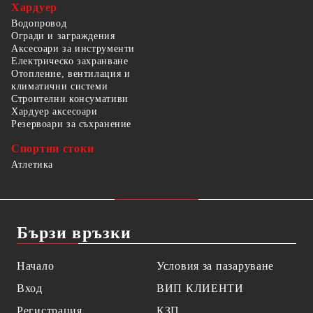
Хардуер
Водопровод
Огради и заграждения
Аксесоари за инструменти
Електрическо захранване
Отопление, вентилация и
климатични системи
Строителни консумативи
Хардуер аксесоари
Резервоари за съхранение
Спортни стоки
Атлетика
Бързи връзки
Начало
Условия за пазаруване
Вход
ВИП КЛИЕНТИ
Регистрация
КЗП