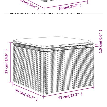
влияния.Удобна седалка: Тази мебел за открито,
снабдена с плътно подплатени възглавници,
предлага удобство при сядане.Калъф, който
може да се сваля и може да се пере: Тези
възглавници за седалки имат подвижни калъфи
за лесно пране и поддръжка.Модулен дизайн:
Този комплект външни мебели има модулен
дизайн, което го прави напълно гъвкав и лесен
за преместване, така че можете да създадете
персонализирана подредба на външни мебели.
Добре е да се знае:За да сте сигурни, че вашите
външни мебели ще останат красиви, ви
препоръчваме да ги защитите с водоустойчиво
покривало.
Максимален капацитет на натоварване (на
място): 110 кг
UV устойчив
Пластмасови регулируеми крачета
Необходим е монтаж
Централна седалка: