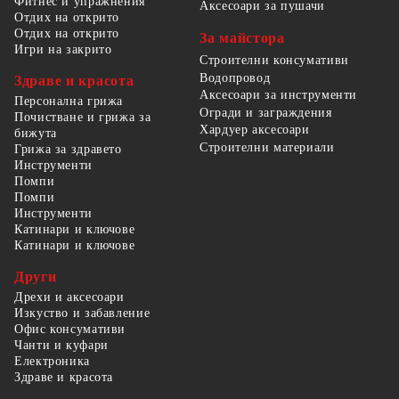
Фитнес и упражнения
Аксесоари за пушачи
Отдих на открито
Отдих на открито
За майстора
Игри на закрито
Строителни консумативи
Водопровод
Здраве и красота
Аксесоари за инструменти
Персонална грижа
Огради и заграждения
Почистване и грижа за
Хардуер аксесоари
бижута
Строителни материали
Грижа за здравето
Инструменти
Помпи
Помпи
Инструменти
Катинари и ключове
Катинари и ключове
Други
Дрехи и аксесоари
Изкуство и забавление
Офис консумативи
Чанти и куфари
Електроника
Здраве и красота