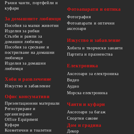
Ръчни чанти, портфейли и
куфари
Фотоапарати и оптика
Фотография
За домашните любимци
Фотоапарати и оптични
Пособия за малки животни
аксесоари
Изделия за рибки
Стълби и рампи за
Изкуство и забавление
домашни любимци
Пособия за сресване и
Хобита и творчески занаяти
постригване на домашни
Партита и празненства
любимци
Изделия за домашни
Електроника
любимци
Аксесоари за електроника
Хоби и развлечение
Видео
Изкуство и забавление
Аудио
Морска електроника
Офис консумативи
Презентационни материали
Чанти и куфари
Регистриране и
Аксесоари за багаж
организиране
Спортни сакове
Office Equipment
Куфари
Дом и градина
Козметични и тоалетни
Декор