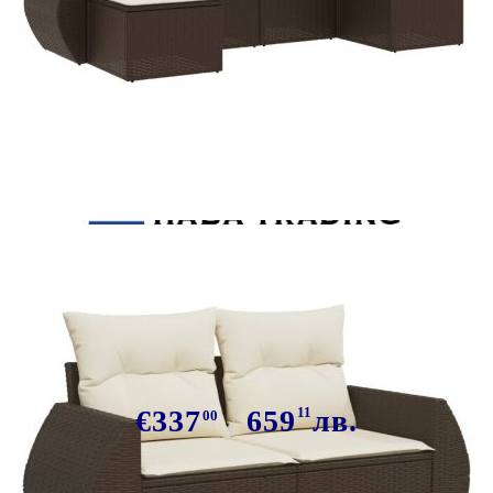
Tweet
Сподели
Градински комплект с
възглавници, 6 части, кафяв,
полиратан
€337
659
11
лв.
00
В наличност: 78 бр.