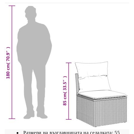
Цвят: Кафяв
Материал: PE ратан, прахово боядисана
стомана
Размери: 55 x 55 x 37 см (Ш x Д x В)
Размери на седалката: 55 x 55 cм (Ш x Д)
Височина на седалката от земята: 37 см
Възглавница:
Цвят: Кремавобял
Материал на покритието: Плат (100%
полиестер)
Материал за пълнеж на възглавницата за
сядане: Дунапрен
Материал за пълнеж на облегалката:
Памучни влакна
Размери на възглавницата на седалката: 55