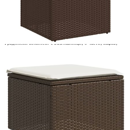
Материал за пълнеж на възглавницата
Дунапрен
за сядане:
Материал за пълнеж на облегалката:
Памучни влакна
Купи на изплащане
Credit calculator
Градински комплект с възглавници, 6 части, кафяв,
полиратан
Please select credit institution
Цена на продукта:
€337.00
Extraction of information from credit institutions
Предоставената таблица е с информационна цел.
Добавете продукта в количката си с бутона "Добави в
количката" и при поръчка ще можете да изберете броя
вноски на кредита.
Acest tabel are caracter informativ. Adăugați produsul în
coșul de cumpărături unde veți putea selecta detaliile
cererii de creditare.
Предоставената таблица е с информационна цел.
Добавете продукта в количката си с бутона "Добави в