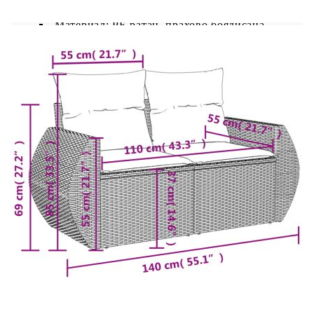
Цвят: Кафяв
Материал: PE ратан, прахово боядисана
стомана
Размери: 55 x 62 x 69 см (Ш x Д x В)
Размери на седалката: 55 x 55 cм (Ш x Д)
Височина на седалката от земята: 37 см
Модул с подлакътници:
Цвят: Кафяв
Материал: PE ратан, прахово боядисана
стомана
Размери: 71 x 62 x 69 см (Ш x Д x В)
Размери на седалката: 55 x 55 cм (Ш x Д)
Височина на седалката от земята: 37 см
Височина на подлакътника от земята: 55 см
Табуретка: