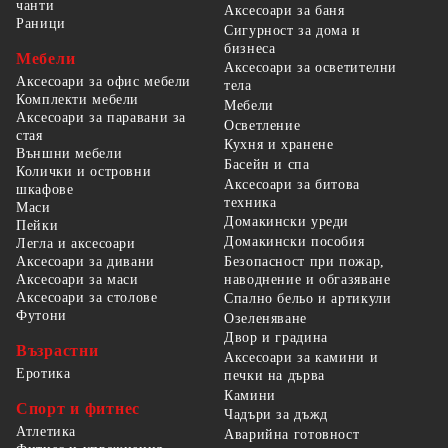
чанти
Аксесоари за баня
Раници
Сигурност за дома и
бизнеса
Мебели
Аксесоари за осветителни
Аксесоари за офис мебели
тела
Комплекти мебели
Мебели
Аксесоари за паравани за
Осветление
стая
Кухня и хранене
Външни мебели
Басейн и спа
Колички и островни
Аксесоари за битова
шкафове
техника
Маси
Домакински уреди
Пейки
Домакински пособия
Легла и аксесоари
Безопасност при пожар,
Аксесоари за дивани
наводнение и обгазяване
Аксесоари за маси
Аксесоари за столове
Спално бельо и артикули
Футони
Озеленяване
Двор и градина
Възрастни
Аксесоари за камини и
Еротика
печки на дърва
Камини
Спорт и фитнес
Чадъри за дъжд
Атлетика
Аварийна готовност