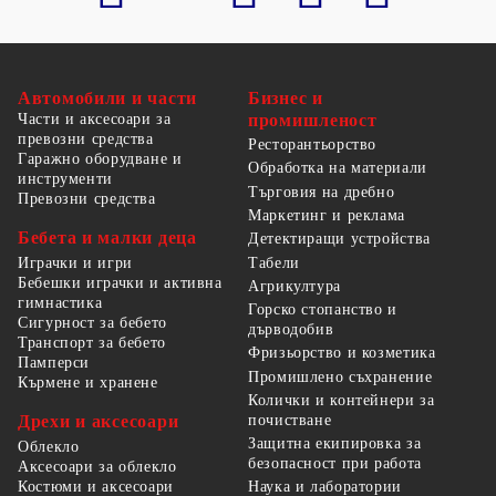
Автомобили и части
Бизнес и
Части и аксесоари за
промишленост
превозни средства
Ресторантьорство
Гаражно оборудване и
Обработка на материали
инструменти
Търговия на дребно
Превозни средства
Маркетинг и реклама
Бебета и малки деца
Детектиращи устройства
Табели
Играчки и игри
Бебешки играчки и активна
Агрикултура
гимнастика
Горско стопанство и
Сигурност за бебето
дърводобив
Транспорт за бебето
Фризьорство и козметика
Памперси
Промишлено съхранение
Кърмене и хранене
Колички и контейнери за
Дрехи и аксесоари
почистване
Защитна екипировка за
Облекло
безопасност при работа
Аксесоари за облекло
Костюми и аксесоари
Наука и лаборатории