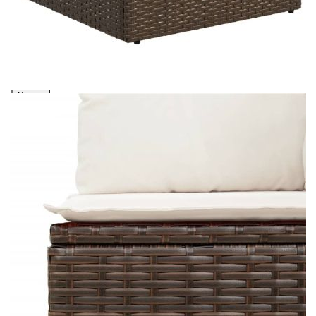
количката" и при поръчка ще можете да изберете броя
вноски на кредита.
Предоставената таблица е с информационна цел.
Добавете продукта в количката си с бутона "Добави в
количката" и при поръчка ще можете да изберете броя
вноски на кредита.
Предоставената таблица е с информационна цел.
Добавете продукта в количката си с бутона "Добави в
количката" и при поръчка ще можете да изберете броя
вноски на кредита.
Предоставената таблица е с информационна цел.
Добавете продукта в количката си с бутона "Добави в
количката" и при поръчка ще можете да изберете броя
вноски на кредита.
Когато плащате с NewPay, всъщност NewPay плаща
поръчката Ви вместо Вас. Вие я получавате и
разполагате с три начина да я платите към тях:
Отложено до 30 дни от момента на изпращане на
поръчката без оскъпяване. За покупки на стойност до
400 лв. / €204,52