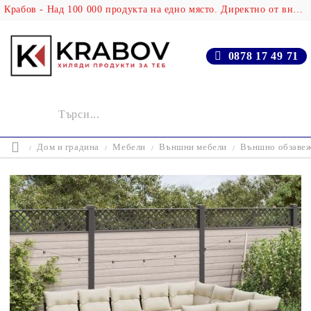
Крабов - Над 100 000 продукта на едно място. Директно от вносителя!
0878 17 49 71
Дом и градина
Мебели
Външни мебели
Външно обзаве