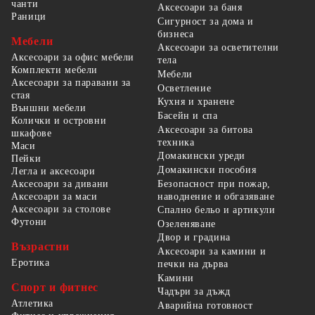
чанти
Аксесоари за баня
Раници
Сигурност за дома и
бизнеса
Мебели
Аксесоари за осветителни
Аксесоари за офис мебели
тела
Комплекти мебели
Мебели
Аксесоари за паравани за
Осветление
стая
Кухня и хранене
Външни мебели
Басейн и спа
Колички и островни
Аксесоари за битова
шкафове
техника
Маси
Домакински уреди
Пейки
Домакински пособия
Легла и аксесоари
Безопасност при пожар,
Аксесоари за дивани
наводнение и обгазяване
Аксесоари за маси
Аксесоари за столове
Спално бельо и артикули
Футони
Озеленяване
Двор и градина
Възрастни
Аксесоари за камини и
Еротика
печки на дърва
Камини
Спорт и фитнес
Чадъри за дъжд
Атлетика
Аварийна готовност