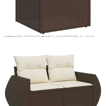
Материал за пълнеж на възглавницата
Дунапрен
за сядане:
Материал за пълнеж на облегалката:
Памучни влакна
Купи на изплащане
Credit calculator
Градински комплект диван с възглавници 10 части
кафяв полиратан
Please select credit institution
Цена на продукта:
€623.00
Extraction of information from credit institutions
Предоставената таблица е с информационна цел.
Добавете продукта в количката си с бутона "Добави в
количката" и при поръчка ще можете да изберете броя
вноски на кредита.
Acest tabel are caracter informativ. Adăugați produsul în
coșul de cumpărături unde veți putea selecta detaliile
cererii de creditare.
Предоставената таблица е с информационна цел.
Добавете продукта в количката си с бутона "Добави в