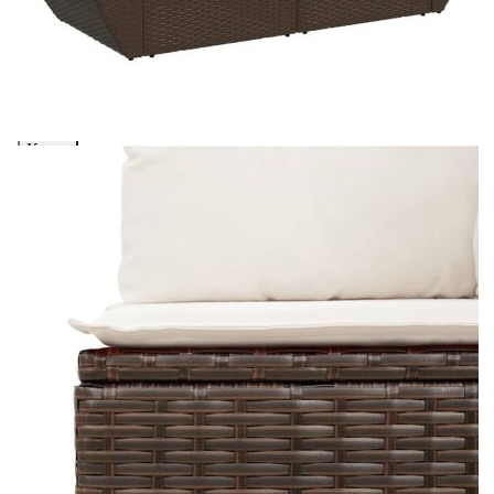
количката" и при поръчка ще можете да изберете броя
вноски на кредита.
Предоставената таблица е с информационна цел.
Добавете продукта в количката си с бутона "Добави в
количката" и при поръчка ще можете да изберете броя
вноски на кредита.
Предоставената таблица е с информационна цел.
Добавете продукта в количката си с бутона "Добави в
количката" и при поръчка ще можете да изберете броя
вноски на кредита.
Предоставената таблица е с информационна цел.
Добавете продукта в количката си с бутона "Добави в
количката" и при поръчка ще можете да изберете броя
вноски на кредита.
Когато плащате с NewPay, всъщност NewPay плаща
поръчката Ви вместо Вас. Вие я получавате и
разполагате с три начина да я платите към тях:
Отложено до 30 дни от момента на изпращане на
поръчката без оскъпяване. За покупки на стойност до
400 лв. / €204,52