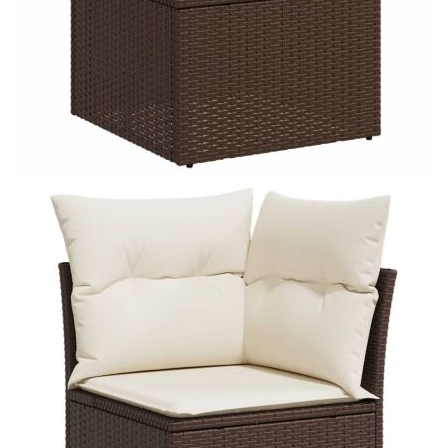
Време за доставка: 5 до 9 дни
Безплатна доставка до адрес при плащане по банков път
Цвят:
Кремавобял
Материал:
PE ратан, прахово боядисана
стомана
Размери:
71 x 62 x 69 см (Ш x Д x В)
EAN code:
8721012942448
Височина на седалката от земята:
37 см
Височина на подлакътника от земята:
55 см
Размери на седалката:
55 x 55 cм (Ш x Д)
Размери на възглавницата за облягане:
55 x 45 x 13 см (Д х Ш x
Деб)
Максимален капацитет на натоварване
110 кг
(на място):
Размери на възглавницата на
55 x 55 x 3 см (Ш x Д x Деб)
седалката:
Материал на покритието:
Плат (100% полиестер)