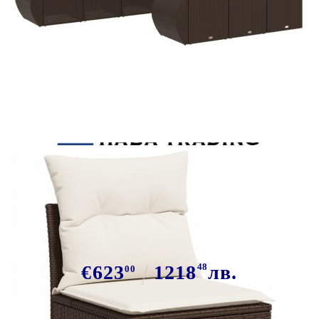
Tweet
Сподели
Градински комплект диван с
възглавници 10 части кафяв
полиратан
€623
1218
48
лв.
00
В наличност: 78 бр.