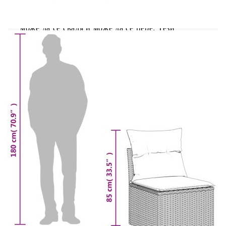
влияния.Удобна седалка: Тази мебел за открито,
снабдена с плътно подплатени възглавници,
предлага удобство при сядане.Калъф, който
може да се сваля и може да се пере: Тези
възглавници за седалки имат подвижни калъфи
за лесно пране и поддръжка.Модулен дизайн:
Този комплект външни мебели има модулен
дизайн, което го прави напълно гъвкав и лесен
за преместване, така че можете да създадете
персонализирана подредба на външни мебели.
Добре е да се знае:За да сте сигурни, че вашите
външни мебели ще останат красиви, ви
препоръчваме да ги защитите с водоустойчиво
покривало.
Максимален капацитет на натоварване (на
място): 110 кг
UV устойчив
Пластмасови регулируеми крачета
Необходим е монтаж
Ъглова седалка: