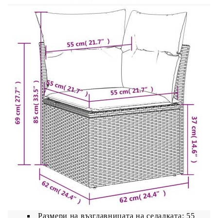
Материал: PE ратан, прахово боядисана
стомана
Размери: 71 x 62 x 69 см (Ш x Д x В)
Размери на седалката: 55 x 55 cм (Ш x Д)
Височина на седалката от земята: 37 см
Височина на подлакътника от земята: 55 см
Възглавница:
Цвят: Кремавобял
Материал на покритието: Плат (100%
полиестер)
Материал за пълнеж на възглавницата за
сядане: Дунапрен
Материал за пълнеж на облегалката:
Памучни влакна
Размери на възглавницата на седалката: 55