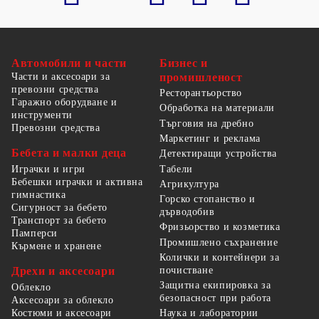
Автомобили и части
Бизнес и
Части и аксесоари за
промишленост
превозни средства
Ресторантьорство
Гаражно оборудване и
Обработка на материали
инструменти
Търговия на дребно
Превозни средства
Маркетинг и реклама
Бебета и малки деца
Детектиращи устройства
Табели
Играчки и игри
Бебешки играчки и активна
Агрикултура
гимнастика
Горско стопанство и
Сигурност за бебето
дърводобив
Транспорт за бебето
Фризьорство и козметика
Памперси
Промишлено съхранение
Кърмене и хранене
Колички и контейнери за
Дрехи и аксесоари
почистване
Защитна екипировка за
Облекло
безопасност при работа
Аксесоари за облекло
Костюми и аксесоари
Наука и лаборатории