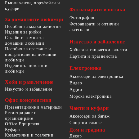
Ръчни чанти, портфейли и
куфари
Фотоапарати и оптика
Фотография
За домашните любимци
Фотоапарати и оптични
Пособия за малки животни
аксесоари
Изделия за рибки
Стълби и рампи за
Изкуство и забавление
домашни любимци
Пособия за сресване и
Хобита и творчески занаяти
постригване на домашни
Партита и празненства
любимци
Изделия за домашни
Електроника
любимци
Аксесоари за електроника
Хоби и развлечение
Видео
Изкуство и забавление
Аудио
Морска електроника
Офис консумативи
Презентационни материали
Чанти и куфари
Регистриране и
Аксесоари за багаж
организиране
Спортни сакове
Office Equipment
Куфари
Дом и градина
Козметични и тоалетни
Декор