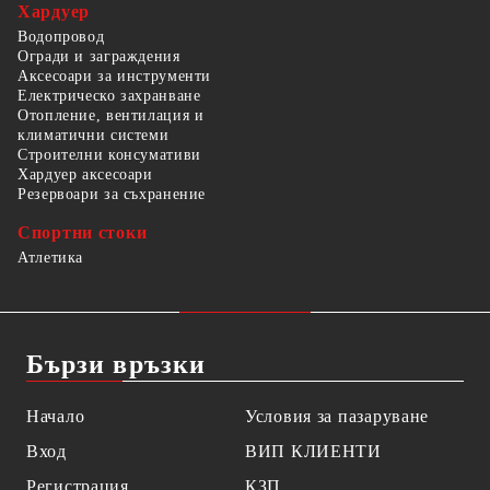
Хардуер
Водопровод
Огради и заграждения
Аксесоари за инструменти
Електрическо захранване
Отопление, вентилация и
климатични системи
Строителни консумативи
Хардуер аксесоари
Резервоари за съхранение
Спортни стоки
Атлетика
Бързи връзки
Начало
Условия за пазаруване
Вход
ВИП КЛИЕНТИ
Регистрация
КЗП