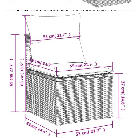
Цвят: Кафяв
Материал: PE ратан, прахово боядисана
стомана
Размери: 62 x 62 x 69 см (Ш x Д x В)
Размери на седалката: 55 x 55 cм (Ш x Д)
Височина на седалката от земята: 37 см
Централна седалка:
Цвят: Кафяв
Материал: PE ратан, прахово боядисана
стомана
Размери: 55 x 62 x 69 см (Ш x Д x В)
Размери на седалката: 55 x 55 cм (Ш x Д)
Височина на седалката от земята: 37 см
Модул с подлакътници:
Цвят: Кафяв