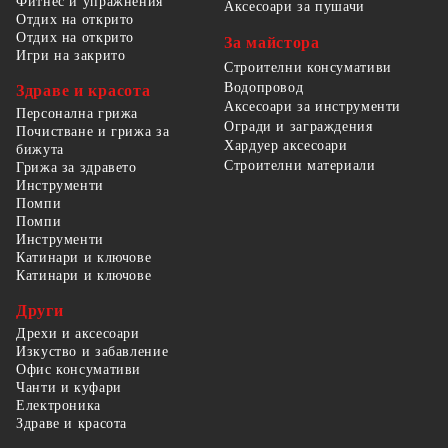
Фитнес и упражнения
Аксесоари за пушачи
Отдих на открито
Отдих на открито
За майстора
Игри на закрито
Строителни консумативи
Водопровод
Здраве и красота
Аксесоари за инструменти
Персонална грижа
Огради и заграждения
Почистване и грижа за
Хардуер аксесоари
бижута
Строителни материали
Грижа за здравето
Инструменти
Помпи
Помпи
Инструменти
Катинари и ключове
Катинари и ключове
Други
Дрехи и аксесоари
Изкуство и забавление
Офис консумативи
Чанти и куфари
Електроника
Здраве и красота