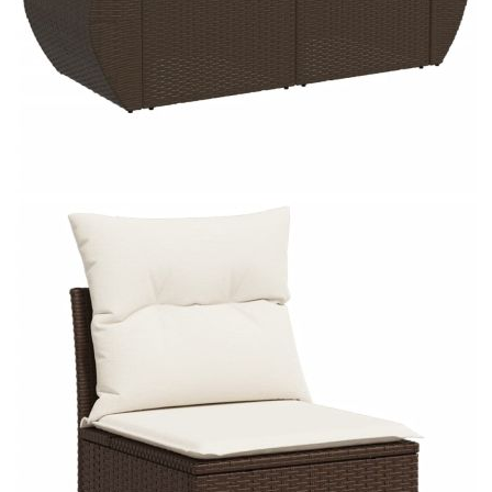
Време за доставка: 5 до 9 дни
Безплатна доставка до адрес при плащане по банков път
Цвят:
Кремавобял
Материал:
PE ратан, прахово боядисана
стомана, закалено стъкло
Размери:
55 x 55 x 37 см (Д x Ш x В)
EAN code:
8721012936942
Височина на седалката от
37 см
земята:
Височина на подлакътника от
55 см
земята:
Размери на седалката:
55 x 55 cм (Ш x Д)
Размери на възглавницата за
55 x 45 x 13 см (Д х Ш x Деб)
облягане:
Максимален капацитет на
110 кг
натоварване (на място):
Размери на възглавницата на
55 x 55 x 3 см (Ш x Д x Деб)