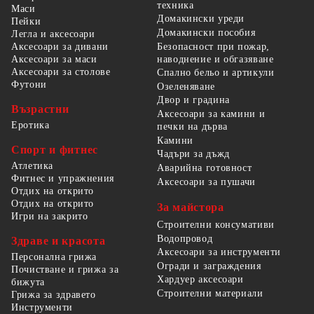
техника
Маси
Домакински уреди
Пейки
Домакински пособия
Легла и аксесоари
Безопасност при пожар,
Аксесоари за дивани
наводнение и обгазяване
Аксесоари за маси
Аксесоари за столове
Спално бельо и артикули
Футони
Озеленяване
Двор и градина
Възрастни
Аксесоари за камини и
Еротика
печки на дърва
Камини
Спорт и фитнес
Чадъри за дъжд
Атлетика
Аварийна готовност
Фитнес и упражнения
Аксесоари за пушачи
Отдих на открито
Отдих на открито
За майстора
Игри на закрито
Строителни консумативи
Водопровод
Здраве и красота
Аксесоари за инструменти
Персонална грижа
Огради и заграждения
Почистване и грижа за
Хардуер аксесоари
бижута
Строителни материали
Грижа за здравето
Инструменти