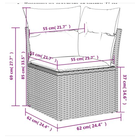
Височина на седалката от земята: 37 см
Модул с подлакътници:
Цвят: Кафяв
Материал: PE ратан, прахово боядисана
стомана
Размери: 71 x 62 x 69 см (Ш x Д x В)
Размери на седалката: 55 x 55 cм (Ш x Д)
Височина на седалката от земята: 37 см
Височина на подлакътника от земята: 55 см
Маса:
Цвят: Кафяв
Материал: PE ратан, прахово боядисана
стомана, закалено стъкло
Размери: 55 x 55 x 37 см (Д x Ш x В)