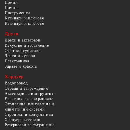
Помпи
Помпи
Инструменти
Катинари и ключове
Катинари и ключове
Други
Дрехи и аксесоари
Изкуство и забавление
Офис консумативи
Чанти и куфари
Електроника
Здраве и красота
Хардуер
Водопровод
Огради и заграждения
Аксесоари за инструменти
Електрическо захранване
Отопление, вентилация и
климатични системи
Строителни консумативи
Хардуер аксесоари
Резервоари за съхранение