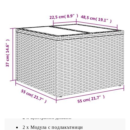
Възглавница:
Цвят: Кремавобял
Материал на покритието: Плат (100%
полиестер)
Материал за пълнеж на възглавницата за
сядане: Дунапрен
Материал за пълнеж на облегалката:
Памучни влакна
Размери на възглавницата на седалката: 55
x 55 x 3 см (Ш x Д x Деб)
Размери на възглавницата за облягане: 55 x
45 x 13 см (Д х Ш x Деб)
Доставката съдържа:
1 x Ъглов фотьойл
2 х Централни дивани
2 x Модула с подлакътници