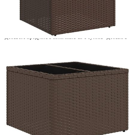
Предоставената таблица е с информационна цел.
Добавете продукта в количката си с бутона "Добави в
количката" и при поръчка ще можете да изберете броя
вноски на кредита.
Предоставената таблица е с информационна цел.
Добавете продукта в количката си с бутона "Добави в
количката" и при поръчка ще можете да изберете броя
вноски на кредита.
Предоставената таблица е с информационна цел.
Добавете продукта в количката си с бутона "Добави в
количката" и при поръчка ще можете да изберете броя
вноски на кредита.
Предоставената таблица е с информационна цел.
Добавете продукта в количката си с бутона "Добави в
количката" и при поръчка ще можете да изберете броя
вноски на кредита.
Когато плащате с NewPay, всъщност NewPay плаща
поръчката Ви вместо Вас. Вие я получавате и
разполагате с три начина да я платите към тях:
Отложено до 30 дни от момента на изпращане на