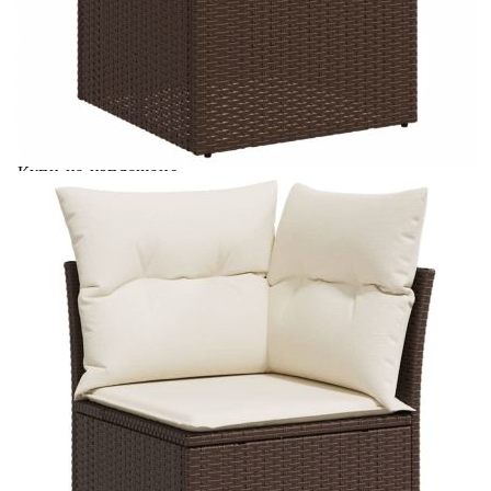
седалката:
Материал на покритието:
Плат (100% полиестер)
Материал за пълнеж на
Дунапрен
възглавницата за сядане:
Материал за пълнеж на
Памучни влакна
облегалката:
Купи на изплащане
Credit calculator
Градински комплект с възглавници, 6 части, кафяв,
полиратан
Please select credit institution
Цена на продукта:
€383.00
Extraction of information from credit institutions
Предоставената таблица е с информационна цел.
Добавете продукта в количката си с бутона "Добави в
количката" и при поръчка ще можете да изберете броя
вноски на кредита.
Acest tabel are caracter informativ. Adăugați produsul în
coșul de cumpărături unde veți putea selecta detaliile
cererii de creditare.