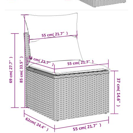
Необходим е монтаж
Ъглова седалка:
Цвят: Кафяв
Материал: PE ратан, прахово боядисана
стомана
Размери: 62 x 62 x 69 см (Ш x Д x В)
Размери на седалката: 55 x 55 cм (Ш x Д)
Височина на седалката от земята: 37 см
Централна седалка:
Цвят: Кафяв
Материал: PE ратан, прахово боядисана
стомана
Размери: 55 x 62 x 69 см (Ш x Д x В)
Размери на седалката: 55 x 55 cм (Ш x Д)