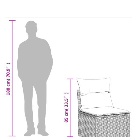
използва за външни мебели поради своята
издръжливост и устойчивост на атмосферни
влияния.Стъклен плот: Плотът на външната
маса е изработен от здраво и издръжливо
закалено стъкло, което улеснява почистването с
влажна кърпа и добавя нотка елегантност към
вашето външно пространство. Удобна седалка:
Тази мебел за открито, снабдена с плътно
подплатени възглавници, предлага удобство
при сядане.Калъф, който може да се сваля и
може да се пере: Тези възглавници за седалки
имат подвижни калъфи за лесно пране и
поддръжка.Модулен дизайн: Този комплект
външни мебели има модулен дизайн, което го
прави напълно гъвкав и лесен за преместване,
така че можете да създадете персонализирана
подредба на външни мебели. Добре е да се
знае:За да сте сигурни, че вашите външни
мебели ще останат красиви, ви препоръчваме да
ги защитите с водоустойчиво покривало.
Максимален капацитет на натоварване (на
място): 110 кг
UV устойчив