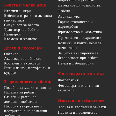
Бебета и малки деца
Детектиращи устройства
Табели
Играчки и игри
Бебешки играчки и активна
Агрикултура
гимнастика
Горско стопанство и
Сигурност за бебето
дърводобив
Транспорт за бебето
Фризьорство и козметика
Памперси
Промишлено съхранение
Кърмене и хранене
Колички и контейнери за
Дрехи и аксесоари
почистване
Защитна екипировка за
Облекло
безопасност при работа
Аксесоари за облекло
Костюми и аксесоари
Наука и лаборатории
Ръчни чанти, портфейли и
куфари
Фотоапарати и оптика
Фотография
За домашните любимци
Фотоапарати и оптични
Пособия за малки животни
аксесоари
Изделия за рибки
Стълби и рампи за
Изкуство и забавление
домашни любимци
Пособия за сресване и
Хобита и творчески занаяти
постригване на домашни
Партита и празненства
любимци