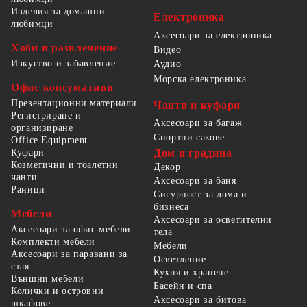
Изделия за домашни
Електроника
любимци
Аксесоари за електроника
Хоби и развлечение
Видео
Изкуство и забавление
Аудио
Морска електроника
Офис консумативи
Презентационни материали
Чанти и куфари
Регистриране и
Аксесоари за багаж
организиране
Спортни сакове
Office Equipment
Куфари
Дом и градина
Козметични и тоалетни
Декор
чанти
Аксесоари за баня
Раници
Сигурност за дома и
бизнеса
Мебели
Аксесоари за осветителни
Аксесоари за офис мебели
тела
Комплекти мебели
Мебели
Аксесоари за паравани за
Осветление
стая
Кухня и хранене
Външни мебели
Басейн и спа
Колички и островни
Аксесоари за битова
шкафове