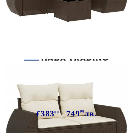
Tweet
Сподели
Градински комплект с
възглавници, 6 части, кафяв,
полиратан
€383
749
08
лв.
00
В наличност: 78 бр.