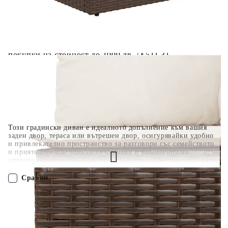
поръчката без оскъпяване. За покупки на стойност до
400 лв. / €204,52
Плащане на 4 вноски. Заплащате 20% от стойността на
поръчката си на момента с карта. Останалата сума се
разделя на 3 равни месечни вноски без оскъпяване. За
покупки на стойност до 1000 лв. / €511.31
Плащане на 6 вноски. Стойността на поръчката се
разпределя в 6 равни месечни вноски с оскъпяване. За
покупки на стойност до 2000 лв. / €1022.61
Този градински диван е идеалното допълнение към вашия
заден двор, тераса или вътрешен двор, осигурявайки удобно
и привлекателно пространство за разговори със семейството
и приятелите или просто за почивка и забавление на
открито. Издръжлив материал: PE ратан, известен също като
полиратан, е здрав синтетичен материал с малко необходима
поддръжка, който прилича на естествен ратан. Той е лек,
Сравни
лесен за почистване и често се използва за външни мебели
поради своята издръжливост и устойчивост на атмосферни
влияния.Стъклен плот: Плотът на външната маса е изработен
ПОРЪЧАЙ БЕЗ РЕГИСТРАЦИЯ
от здраво и издръжливо закалено стъкло, което улеснява
почистването с влажна кърпа и добавя нотка елегантност към
вашето външно пространство. Удобна седалка: Тази мебел за
Наш представител ще се свърже с Вас в рамките на работния ден!