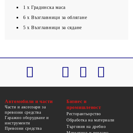
1 х Градинска маса
6 х Възглавници за облягане
5 x Възглавници за сядане
Автомобили и части
Бизнес и
Части и аксесоари за
промишленост
превозни средства
Ресторантьорство
Гаражно оборудване и
Обработка на материали
инструменти
Търговия на дребно
Превозни средства
Маркетинг и реклама