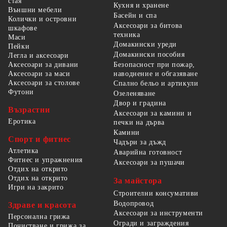
стая
Кухня и хранене
Външни мебели
Басейн и спа
Колички и островни
Аксесоари за битова
шкафове
техника
Маси
Домакински уреди
Пейки
Домакински пособия
Легла и аксесоари
Безопасност при пожар,
Аксесоари за дивани
наводнение и обгазяване
Аксесоари за маси
Аксесоари за столове
Спално бельо и артикули
Футони
Озеленяване
Двор и градина
Възрастни
Аксесоари за камини и
Еротика
печки на дърва
Камини
Спорт и фитнес
Чадъри за дъжд
Атлетика
Аварийна готовност
Фитнес и упражнения
Аксесоари за пушачи
Отдих на открито
Отдих на открито
За майстора
Игри на закрито
Строителни консумативи
Водопровод
Здраве и красота
Аксесоари за инструменти
Персонална грижа
Огради и заграждения
Почистване и грижа за