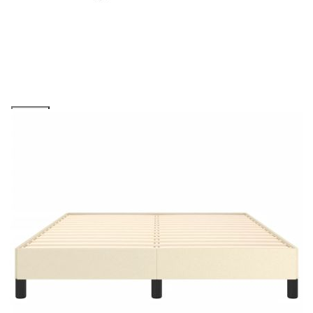
Предоставената таблица е с информационна цел.
Добавете продукта в количката си с бутона "Добави в
количката" и при поръчка ще можете да изберете броя
вноски на кредита.
Acest tabel are caracter informativ. Adăugați produsul în
coșul de cumpărături unde veți putea selecta detaliile
cererii de creditare.
Предоставената таблица е с информационна цел.
Добавете продукта в количката си с бутона "Добави в
количката" и при поръчка ще можете да изберете броя
вноски на кредита.
Предоставената таблица е с информационна цел.
Добавете продукта в количката си с бутона "Добави в
количката" и при поръчка ще можете да изберете броя
вноски на кредита.
Предоставената таблица е с информационна цел.
Добавете продукта в количката си с бутона "Добави в
количката" и при поръчка ще можете да изберете броя
вноски на кредита.