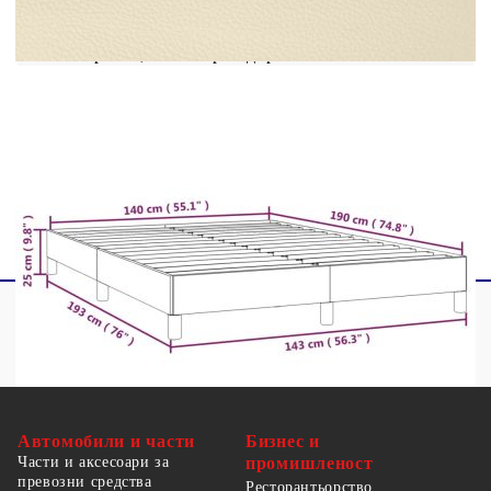
Материал: Изкуствена кожа (75%
поливинилхлорид, 5% памук, 20% полиестер),
шперплат, инженерно дърво
Общи размери: 193 x 143 x 25 см (Д x Ш x
В)
За матрак с размери: 140 x 190 cм (Ш x Д)
(матракът не е включен)
Автомобили и части
Бизнес и
Части и аксесоари за
промишленост
превозни средства
Ресторантьорство