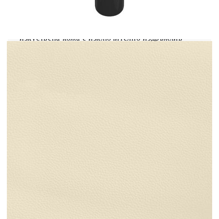
Осигурете си по-добър спокоен нощен сън с
тази рамка за легло! Тя представлява
приветливо допълнение към всяка спалня.
Издържлива изкуствена кожа: Първокласната
изкуствена кожа е изключително издръжлив
материал. Устойчива е на петна, което я прави
лесна за почистване с влажна кърпа. Гладката
повърхност също така придава луксозен вид и
красотата на истинската кожа.Поддържащи
крака: Леглото се поддържа от здрави крака,
които осигуряват неговата стабилност,
безопасност и твърдост.Ламели от шперплат:
Ламелите от шперплат осигуряват добро
разпределение на теглото, като гарантират, че
матракът остава на място при всяко завъртане
на тялото ви по време на сън. Забележка:Тази
рамка за легло разполага с дизайн с ламели и
включва ламелите.Доставката включва само
рамка за легло. Матракът не е включен. Можете
да проверите в нашия магазин за подходящи
матраци.Всеки продукт се доставя с
ръководство за сглобяване в кашона за лесно
сглобяване.
Цвят: Кремав