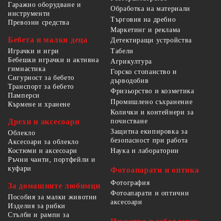
Гаражно оборудване и
Обработка на материали
инструменти
Търговия на дребно
Превозни средства
Маркетинг и реклама
Бебета и малки деца
Детектиращи устройства
Табели
Играчки и игри
Бебешки играчки и активна
Агрикултура
гимнастика
Горско стопанство и
Сигурност за бебето
дърводобив
Транспорт за бебето
Фризьорство и козметика
Памперси
Промишлено съхранение
Кърмене и хранене
Колички и контейнери за
Дрехи и аксесоари
почистване
Защитна екипировка за
Облекло
безопасност при работа
Аксесоари за облекло
Костюми и аксесоари
Наука и лаборатории
Ръчни чанти, портфейли и
куфари
Фотоапарати и оптика
Фотография
За домашните любимци
Фотоапарати и оптични
Пособия за малки животни
аксесоари
Изделия за рибки
Стълби и рампи за