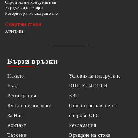
Строителни консумативи
Хардуер аксесоари
Резервоари за съхранение
Спортни стоки
Атлетика
Бързи връзки
Начало
Условия за пазаруване
Вход
ВИП КЛИЕНТИ
Регистрация
КЗП
Купи на изплащане
Онлайн решаване на
За Нас
спорове OPC
Контакт
Рекламации
Търсене
Връщане на стока