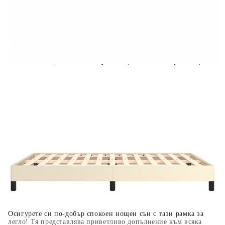
Предоставената таблица е с информационна цел.
Добавете продукта в количката си с бутона "Добави в
количката" и при поръчка ще можете да изберете броя
вноски на кредита.
Когато плащате с NewPay, всъщност NewPay плаща
поръчката Ви вместо Вас. Вие я получавате и
разполагате с три начина да я платите към тях:
Отложено до 30 дни от момента на изпращане на
поръчката без оскъпяване. За покупки на стойност до
400 лв. / €204,52
Плащане на 4 вноски. Заплащате 20% от стойността на
поръчката си на момента с карта. Останалата сума се
разделя на 3 равни месечни вноски без оскъпяване. За
покупки на стойност до 1000 лв. / €511.31
Плащане на 6 вноски. Стойността на поръчката се
разпределя в 6 равни месечни вноски с оскъпяване. За
покупки на стойност до 2000 лв. / €1022.61
Осигурете си по-добър спокоен нощен сън с тази рамка за
легло! Тя представлява приветливо допълнение към всяка