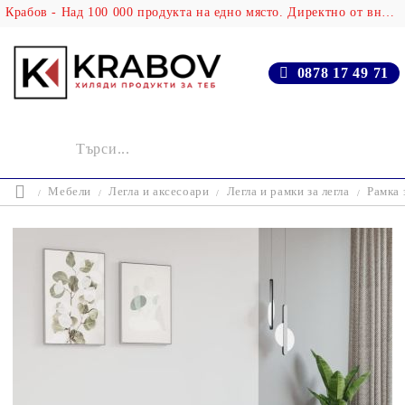
Крабов - Над 100 000 продукта на едно място. Директно от вносителя!
0878 17 49 71
Мебели
Легла и аксесоари
Легла и рамки за легла
Рамка 