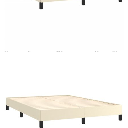
Време за доставка: 5 до 9 дни
Безплатна доставка до адрес при плащане по банков път
Цвят:
Кремав
Материал:
Изкуствена кожа (75% поливинилхлорид, 5% памук, 20%
полиестер), шперплат, инженерно дърво
EAN code:
8720287169499
Общи
193 x 143 x 25 см (Д x Ш x В)
размери:
За матрак с
140 x 190 cм (Ш x Д) (матракът не е включен)
размери:
Купи на изплащане
Credit calculator
Рамка за легло кремава 140x190 см изкуствена кожа
Please select credit institution
Цена на продукта:
€91.00
Extraction of information from credit institutions