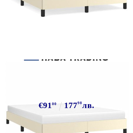
Tweet
Сподели
Рамка за легло кремава 140x190
см изкуствена кожа
€91
177
98
лв.
00
В наличност: 45 бр.