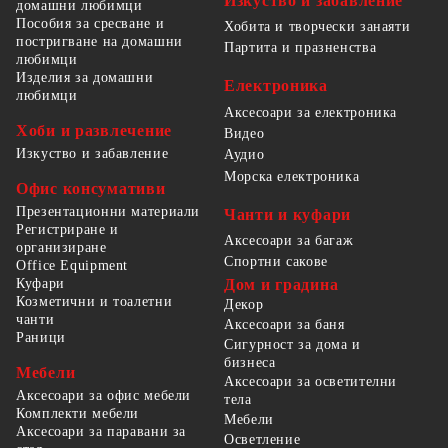
Изкуство и забавление
домашни любимци
Пособия за сресване и
Хобита и творчески занаяти
постригване на домашни
Партита и празненства
любимци
Изделия за домашни
Електроника
любимци
Аксесоари за електроника
Хоби и развлечение
Видео
Изкуство и забавление
Аудио
Морска електроника
Офис консумативи
Презентационни материали
Чанти и куфари
Регистриране и
Аксесоари за багаж
организиране
Спортни сакове
Office Equipment
Куфари
Дом и градина
Козметични и тоалетни
Декор
чанти
Аксесоари за баня
Раници
Сигурност за дома и
бизнеса
Мебели
Аксесоари за осветителни
Аксесоари за офис мебели
тела
Комплекти мебели
Мебели
Аксесоари за паравани за
Осветление