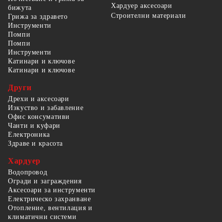
Хардуер аксесоари
бижута
Строителни материали
Грижа за здравето
Инструменти
Помпи
Помпи
Инструменти
Катинари и ключове
Катинари и ключове
Други
Дрехи и аксесоари
Изкуство и забавление
Офис консумативи
Чанти и куфари
Електроника
Здраве и красота
Хардуер
Водопровод
Огради и заграждения
Аксесоари за инструменти
Електрическо захранване
Отопление, вентилация и
климатични системи