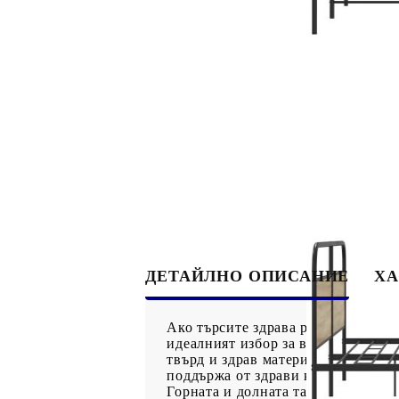
ДЕТАЙЛНО ОПИСАНИЕ
ХА
Ако търсите здрава рамка за легло
идеалният избор за вас!Здрава ме
твърд и здрав материал, който пр
поддържа от здрави крака, осигур
Горната и долната табла на рамкат