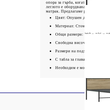
опора за гърба, когато седите в л
леглото е оборудвана с решетъчна 
матрак. Предлагаме разнообразие 
Цвят: Опушен дъб
Материал: Стомана, инженер
Общи размери: 207 x 156 x 10
Свободна височина под легло
Размери на подходящ матрак: 
С табла за глава и крака
Необходим е монтаж