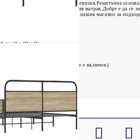
еглото, за да четете или гледате телевизия.Решетъчна основ
основа за опора и дишане на вашия матрак.Добре е да се з
от матраци. Можете да проверите нашия магазин за подход
на дървесина
0 см (Д x Ш x В)
то: 28 см
150 x 200 см (Ш x Д) (матракът не е включен)