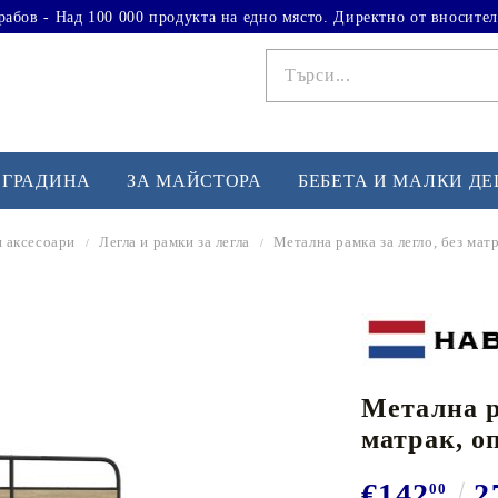
рабов - Над 100 000 продукта на едно място. Директно от вносител
 ГРАДИНА
ЗА МАЙСТОРА
БЕБЕТА И МАЛКИ Д
и аксесоари
Легла и рамки за легла
Метална рамка за легло, без мат
ФИТНЕС УПРАЖНЕНИЯ
А
Вдигане на тежести
Б
Кардио
Бо
любимци
Метална р
Йога и пилатес
Бе
матрак, о
Лежанки за упражнения
Хо
Тренажори за баланс
О
€142
2
00