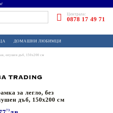
я!
Централа:
0878 17 49 71
ЕЦА
ДОМАШНИ ЛЮБИМЦИ
рак, опушен дъб, 150x200 см
ТЛЕТИКА
аскетбол
кс и бойни изкуства
амка за легло, без
йзбол и софтбол
пушен дъб, 150x200 см
кей и лакрос
сновно спортно оборудване
77
73
лв.