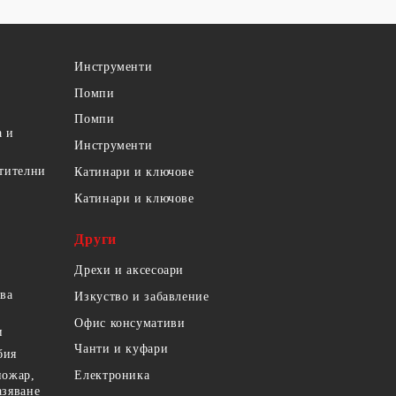
Инструменти
Помпи
Помпи
а и
Инструменти
етителни
Катинари и ключове
Катинари и ключове
Други
Дрехи и аксесоари
ова
Изкуство и забавление
Офис консумативи
и
Чанти и куфари
бия
пожар,
Електроника
азяване