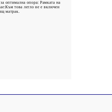
а за оптимална опора: Рамката на
нае:Към това легло не е включен
ящ матрак.