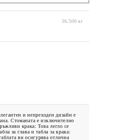
ще се
ките на
36.500
кг
 елегантен и непреходен дизайн е
мана. Стоманата е изключително
ръжливи крака: Това легло се
ла за глава и табла за крака:
 таблата ви осигурява отлична