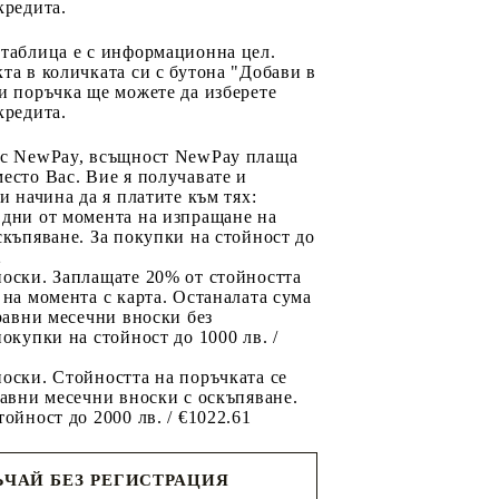
кредита.
 таблица е с информационна цел.
та в количката си с бутона "Добави в
и поръчка ще можете да изберете
кредита.
 с NewPay, всъщност NewPay плаща
есто Вас. Вие я получавате и
ри начина да я платите към тях:
 дни от момента на изпращане на
скъпяване. За покупки на стойност до
2
носки. Заплащате 20% от стойността
 на момента с карта. Останалата сума
 равни месечни вноски без
покупки на стойност до 1000 лв. /
оски. Стойността на поръчката се
равни месечни вноски с оскъпяване.
тойност до 2000 лв. / €1022.61
ЧАЙ БЕЗ РЕГИСТРАЦИЯ