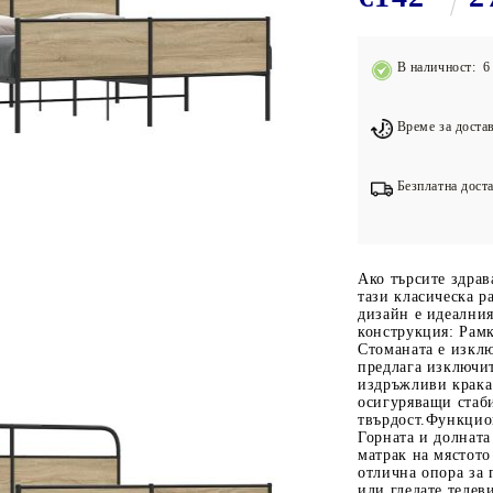
Подложки за фитнес уреди
В
Лостове за набиране
В наличност: 6 
Силови кули
Йога и пилатес
Време за достав
Безплатна доста
Ако търсите здрав
тази класическа р
дизайн е идеалния
конструкция: Рамк
Стоманата е изклю
предлага изключи
издръжливи крака:
осигуряващи стаби
твърдост.Функцион
Горната и долната
матрак на мястото
отлична опора за г
или гледате телев