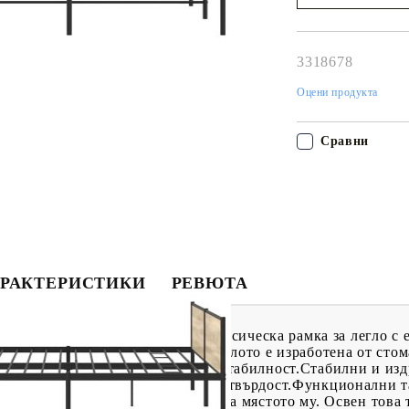
Наш представител 
свърже с Вас в рам
работния ден!
3318678
Оцени продукта
Сравни
РАКТЕРИСТИКИ
РЕВЮТА
 за вашата спалня, тогава тази класическа рамка за легло с
тална конструкция: Рамката на леглото е изработена от сто
едлага изключителна здравина и стабилност.Стабилни и изд
яващи стабилност, безопасност и твърдост.Функционални таб
а за легло държат вашия матрак на мястото му. Освен това