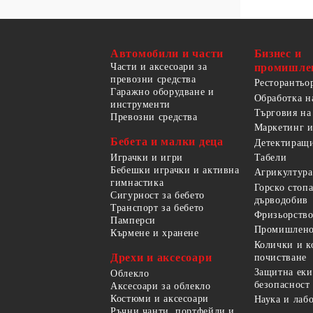
Автомобили и части
Бизнес и
Части и аксесоари за
промишле
превозни средства
Ресторантьо
Гаражно оборудване и
Обработка н
инструменти
Търговия на
Превозни средства
Маркетинг и
Бебета и малки деца
Детектиращи
Играчки и игри
Табели
Бебешки играчки и активна
Агрикултура
гимнастика
Горско стоп
Сигурност за бебето
дърводобив
Транспорт за бебето
Фризьорство
Памперси
Промишлено
Кърмене и хранене
Колички и к
Дрехи и аксесоари
почистване
Защитна еки
Облекло
безопасност
Аксесоари за облекло
Костюми и аксесоари
Наука и лаб
Ръчни чанти, портфейли и