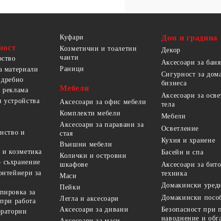
Куфари
Дом и градина
ност
Козметични и тоалетни
Декор
чанти
рство
Аксесоари за баня
Раници
а материали
Сигурност за дом
 дребно
бизнеса
Мебели
 реклама
Аксесоари за осв
 устройства
Аксесоари за офис мебели
тела
Комплекти мебели
Мебели
Аксесоари за паравани за
Осветление
анство и
стая
Кухня и хранене
Външни мебели
 и козметика
Басейн и спа
Колички и островни
 съхранение
Аксесоари за бит
шкафове
онтейнери за
техника
Маси
Домакински уред
Пейки
пировка за
Домакински посо
Легла и аксесоари
 при работа
Безопасност при 
Аксесоари за дивани
оратории
наводнение и обг
Аксесоари за маси