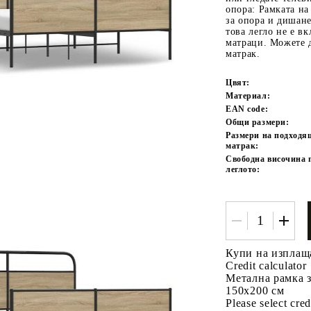
опора: Рамката на
за опора и дишане
това легло не е в
матраци. Можете 
матрак.
Цвят:
Материал:
EAN code:
Общи размери:
Размери на подходя
Tweet
одели
матрак:
Свободна височина 
леглото:
Купи на изплащ
Credit calculator
Метална рамка з
150x200 см
Please select cred