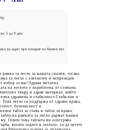
олейбол
бр.
ка: 5 до 9 дни
вка до адрес при плащане по банков път
а рамка за легло за вашата спалня, тогава
амка за легло с елегантен и непреходен
т избор за вас!Здрава метална
ата на леглото е изработена от стомана.
чително твърд и здрав материал, който
телна здравина и стабилност.Стабилни и
 Това легло се поддържа от здрави крака,
лност, безопасност и
ални табла за глава и табла за крака:
 табла на рамката за легло държат вашия
 му. Освен това таблата ви осигурява
ърба, когато седите в леглото, за да четете
изия.Решетъчна основа за оптимална