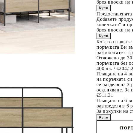
броя вноски на 
Предоставената
Добавете продук
количката" и пр
броя вноски на 
Когато плащате
поръчката Ви вм
разполагате с т
Отложено до 30
поръчката без о
400 лв. / €204,5
Плащане на 4 в
на поръчката си
се разделя на 3
оскъпяване. За 
€511.31
Плащане на 6 вн
разпределя в 6 
За покупки на с
ПОРЪ