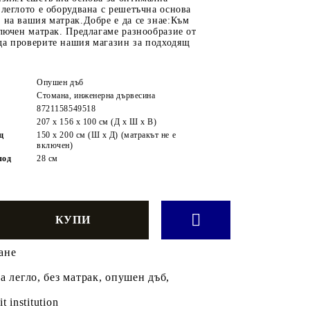
 леглото е оборудвана с решетъчна основа
 на вашия матрак.Добре е да се знае:Към
ключен матрак. Предлагаме разнообразие от
да проверите нашия магазин за подходящ
Опушен дъб
Стомана, инженерна дървесина
8721158549518
207 x 156 x 100 см (Д x Ш x В)
щ
150 x 200 см (Ш x Д) (матракът не е
включен)
под
28 см
ане
а легло, без матрак, опушен дъб,
it institution