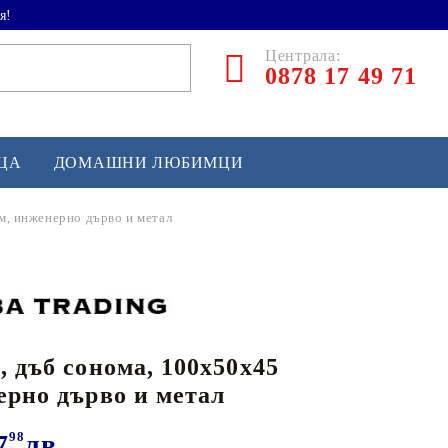
я!
Централа:
0878 17 49 71
ЕЦА
ДОМАШНИ ЛЮБИМЦИ
м, инженерно дърво и метал
ТЛЕТИКА
аскетбол
кс и бойни изкуства
, дъб сонома, 100x50x45
йзбол и софтбол
ерно дърво и метал
кей и лакрос
сновно спортно оборудване
7
98
лв.