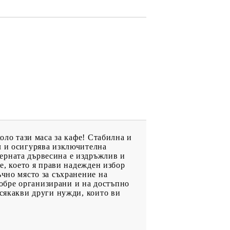
оло тази маса за кафе! Стабилна и
л и осигурява изключителна
ерната дървесина е издръжлив и
е, което я прави надежден избор
ъчно място за съхранение на
обре организирани и на достъпно
всякакви други нужди, които ви