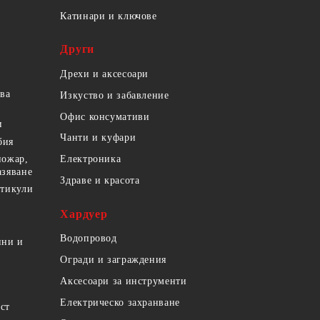
Катинари и ключове
Други
Дрехи и аксесоари
ова
Изкуство и забавление
Офис консумативи
и
Чанти и куфари
бия
пожар,
Електроника
азяване
Здраве и красота
ртикули
Хардуер
Водопровод
ини и
Огради и заграждения
Аксесоари за инструменти
Електрическо захранване
ст