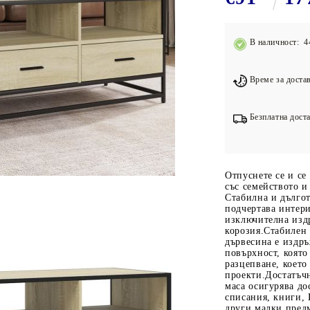
Подложки за фитнес уреди
В
Лостове за набиране
В наличност: 4
Силови кули
Йога и пилатес
Време за достав
Безплатна доста
Отпуснете се и се
със семейството и
Стабилна и дългот
подчертава интери
изключителна изд
корозия.Стабилен
дървесина е издръ
повърхност, която
разцепване, което
проекти.Достатъчн
маса осигурява до
списания, книги,
други малки пред