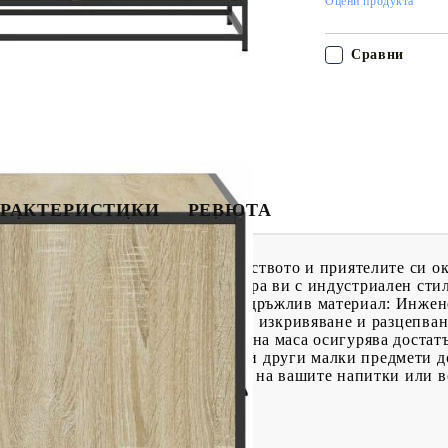
Оцени продукта
Сравни
РАКТЕРИСТИКИ
РЕВЮТА
чивката и забавленията със семейството и приятелите си ок
ка на масата подчертава интериора ви с индустриален сти
йчивост на корозия.Стабилен и издръжлив материал: Инжен
ност, която е устойчива на влага, изкривяване и разцепван
ясто за съхранение: Тази странична маса осигурява достат
кове, дистанционно управление и други малки предмети д
авият плот е идеален за поставяне на вашите напитки или 