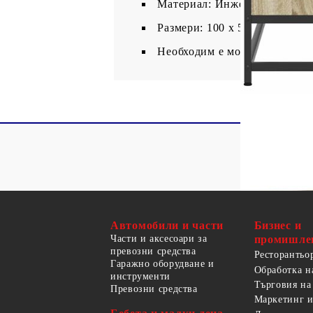
Материал: Инженерно дърво,
Размери: 100 x 50 x 45 см (Д 
Необходим е монтаж
Автомобили и части
Бизнес и
Части и аксесоари за
промишле
превозни средства
Ресторантьо
Гаражно оборудване и
Обработка н
инструменти
Търговия на
Превозни средства
Маркетинг и