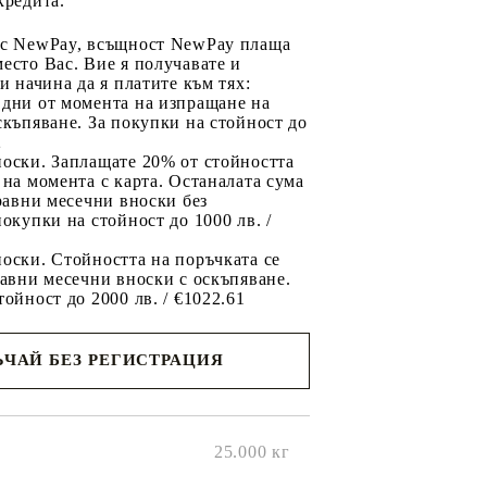
кредита.
 с NewPay, всъщност NewPay плаща
есто Вас. Вие я получавате и
ри начина да я платите към тях:
 дни от момента на изпращане на
скъпяване. За покупки на стойност до
2
носки. Заплащате 20% от стойността
 на момента с карта. Останалата сума
 равни месечни вноски без
покупки на стойност до 1000 лв. /
оски. Стойността на поръчката се
равни месечни вноски с оскъпяване.
тойност до 2000 лв. / €1022.61
ЧАЙ БЕЗ РЕГИСТРАЦИЯ
ще се
ките на
25.000
кг