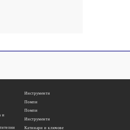
Инструменти
Помпи
Помпи
а и
Инструменти
етителни
Катинари и ключове