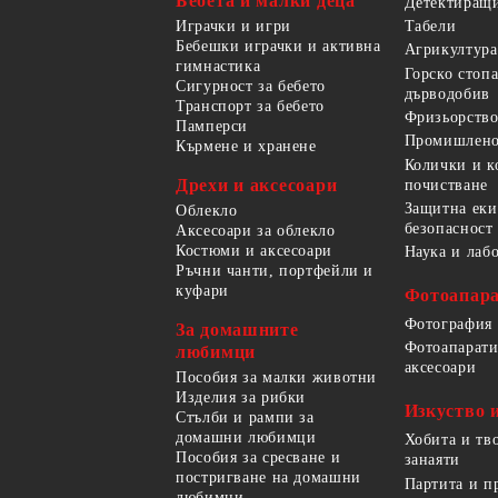
Бебета и малки деца
Детектиращи
Играчки и игри
Табели
Бебешки играчки и активна
Агрикултура
гимнастика
Горско стоп
Сигурност за бебето
дърводобив
Транспорт за бебето
Фризьорство
Памперси
Промишлено
Кърмене и хранене
Колички и к
Дрехи и аксесоари
почистване
Защитна еки
Облекло
безопасност
Аксесоари за облекло
Костюми и аксесоари
Наука и лаб
Ръчни чанти, портфейли и
куфари
Фотоапара
Фотография
За домашните
Фотоапарати
любимци
аксесоари
Пособия за малки животни
Изделия за рибки
Изкуство 
Стълби и рампи за
домашни любимци
Хобита и тв
Пособия за сресване и
занаяти
постригване на домашни
Партита и п
любимци