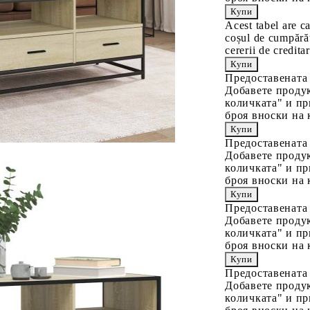
Acest tabel are c
coșul de cumpărăt
cererii de creditar
Предоставената
Добавете продук
количката" и пр
броя вноски на 
Предоставената
Добавете продук
количката" и пр
броя вноски на 
Предоставената
Добавете продук
количката" и пр
броя вноски на 
Предоставената
Добавете продук
количката" и пр