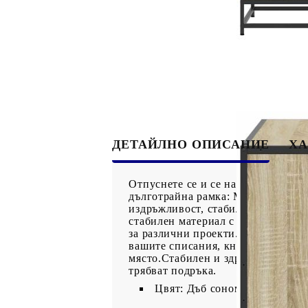
ДЕТАЙЛНО ОПИСАНИЕ
ХА
Отпуснете се и се насладете на по
дълготрайна рамка: Металната рам
издръжливост, стабилност и усто
стабилен материал с гладка повърх
за различни проекти.Достатъчно м
вашите списания, книги, DVD дис
място.Стабилен и здрав плот: Здр
трябват подръка.
Цвят: Дъб сонома