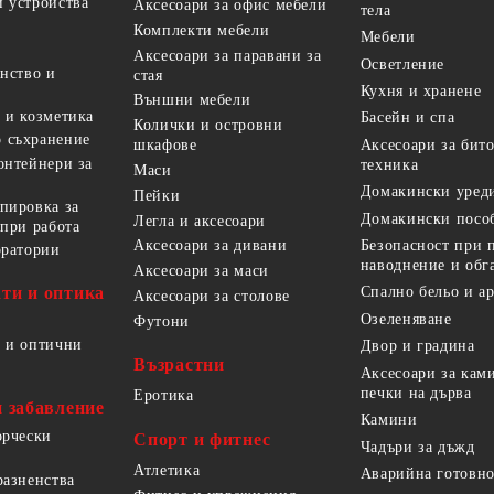
 устройства
Аксесоари за офис мебели
тела
Комплекти мебели
Мебели
Аксесоари за паравани за
Осветление
анство и
стая
Кухня и хранене
Външни мебели
 и козметика
Басейн и спа
Колички и островни
 съхранение
Аксесоари за бит
шкафове
онтейнери за
техника
Маси
Домакински уред
Пейки
пировка за
Домакински посо
Легла и аксесоари
 при работа
Безопасност при 
Аксесоари за дивани
оратории
наводнение и обг
Аксесоари за маси
ти и оптика
Спално бельо и а
Аксесоари за столове
Озеленяване
Футони
 и оптични
Двор и градина
Възрастни
Аксесоари за кам
печки на дърва
Еротика
и забавление
Камини
орчески
Спорт и фитнес
Чадъри за дъжд
Атлетика
Аварийна готовно
разненства