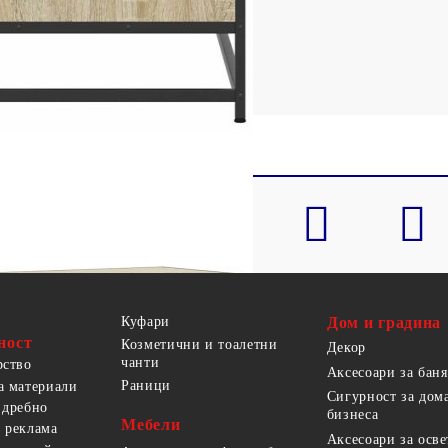
 метал
x Ш x В)
Куфари
Дом и градина
ност
Козметични и тоалетни
Декор
чанти
рство
Аксесоари за баня
Раници
а материали
Сигурност за дом
 дребно
бизнеса
Мебели
 реклама
Аксесоари за осв