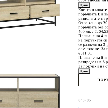
броя вноски на 
Когато плащате
поръчката Ви вм
разполагате с т
Отложено до 30
поръчката без о
400 лв. / €204,5
Плащане на 4 в
на поръчката си
се разделя на 3
оскъпяване. За 
€511.31
Плащане на 6 вн
разпределя в 6 
За покупки на с
ПОРЪ
Наш представител 
свърже с Вас в рам
работния ден!
848785