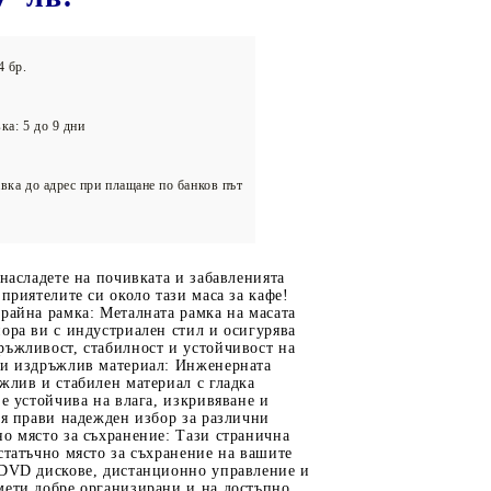
олейбол
4 бр.
ка: 5 до 9 дни
вка до адрес при плащане по банков път
 насладете на почивката и забавленията
 приятелите си около тази маса за кафе!
райна рамка: Металната рамка на масата
ора ви с индустриален стил и осигурява
ръжливост, стабилност и устойчивост на
 и издръжлив материал: Инженерната
жлив и стабилен материал с гладка
 е устойчива на влага, изкривяване и
 я прави надежден избор за различни
о място за съхранение: Тази странична
статъчно място за съхранение на вашите
 DVD дискове, дистанционно управление и
мети добре организирани и на достъпно