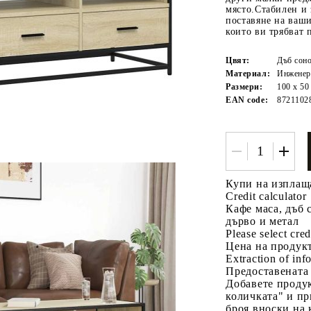
място.Стабилен и 
поставяне на ваш
които ви трябват 
Цвят:
Дъб сон
Материал:
Инженер
Размери:
100 x 50
EAN code:
8721102
Tweet
одели
Купи на изплащ
Credit calculator
Кафе маса, дъб 
дърво и метал
Please select cred
Цена на продукт
Extraction of info
Предоставената
Добавете продук
количката" и пр
броя вноски на 