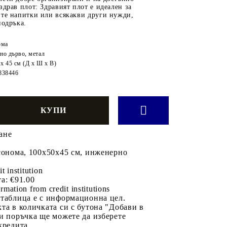
здрав плот: Здравият плот е идеален за
ите напитки или всякакви други нужди,
подръка.
ома
но дърво, метал
 x 45 см (Д x Ш x В)
838446
ане
сонома, 100x50x45 см, инженерно
it institution
а:
€91.00
rmation from credit institutions
 таблица е с информационна цел.
та в количката си с бутона "Добави в
и поръчка ще можете да изберете
кредита.