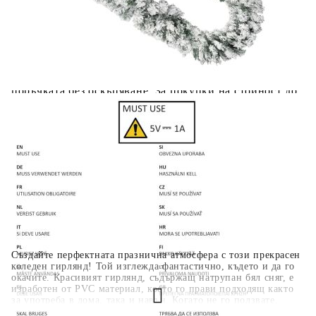
вноски на кредита.
Когато плащате с NewPay, всъщност NewPay плаща
поръчката Ви вместо Вас. Вие я получавате и
разполагате с три начина да я платите към тях:
Отложено до 30 дни от момента на изпращане на
поръчката без оскъпяване. За покупки на стойност до
400 лв. / €204,52
Плащане на 4 вноски. Заплащате 20% от стойността на
поръчката си на момента с карта. Останалата сума се
разделя на 3 равни месечни вноски без оскъпяване. За
покупки на стойност до 1000 лв. / €511.31
Плащане на 6 вноски. Стойността на поръчката се
разпределя в 6 равни месечни вноски с оскъпяване. За
покупки на стойност до 2000 лв. / €1022.61
Създайте перфектната празнична атмосфера с този прекрасен
коледен гирлянд! Той изглежда фантастично, където и да го
окачите. Красивият гирлянд, съдържащ натрупан бял сняг, е
изработен от PVC материал, което го прави подходящ както
за употреба в дома, така и навън. Когато не го ползвате,
може лесно да го съхранявате до следващия празник.
GPSR