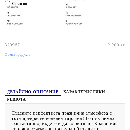
Сравни
ПОРЪЧАЙ БЕЗ РЕГИСТРАЦИЯ
Наш представител ще се свърже с Вас в рамките на работния ден!
320967
2.200
кг
Оцени продукта
ДЕТАЙЛНО ОПИСАНИЕ
ХАРАКТЕРИСТИКИ
РЕВЮТА
Създайте перфектната празнична атмосфера с
този прекрасен коледен гирлянд! Той изглежда
фантастично, където и да го окачите. Красивият
гирлянд, съдържащ натрупан бял сняг, е