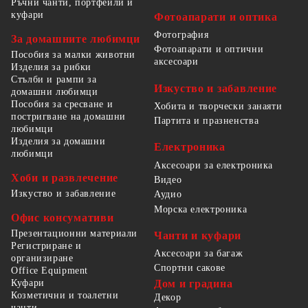
Ръчни чанти, портфейли и
куфари
Фотоапарати и оптика
Фотография
За домашните любимци
Фотоапарати и оптични
Пособия за малки животни
аксесоари
Изделия за рибки
Стълби и рампи за
Изкуство и забавление
домашни любимци
Пособия за сресване и
Хобита и творчески занаяти
постригване на домашни
Партита и празненства
любимци
Изделия за домашни
Електроника
любимци
Аксесоари за електроника
Хоби и развлечение
Видео
Изкуство и забавление
Аудио
Морска електроника
Офис консумативи
Презентационни материали
Чанти и куфари
Регистриране и
Аксесоари за багаж
организиране
Спортни сакове
Office Equipment
Куфари
Дом и градина
Козметични и тоалетни
Декор
чанти