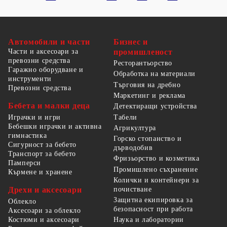
Автомобили и части
Бизнес и
Части и аксесоари за
промишленост
превозни средства
Ресторантьорство
Гаражно оборудване и
Обработка на материали
инструменти
Търговия на дребно
Превозни средства
Маркетинг и реклама
Бебета и малки деца
Детектиращи устройства
Табели
Играчки и игри
Бебешки играчки и активна
Агрикултура
гимнастика
Горско стопанство и
Сигурност за бебето
дърводобив
Транспорт за бебето
Фризьорство и козметика
Памперси
Промишлено съхранение
Кърмене и хранене
Колички и контейнери за
Дрехи и аксесоари
почистване
Защитна екипировка за
Облекло
безопасност при работа
Аксесоари за облекло
Костюми и аксесоари
Наука и лаборатории