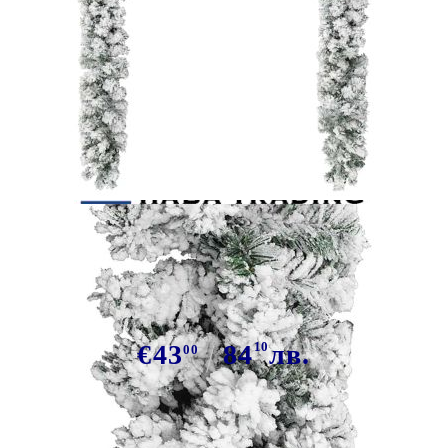
Tweet
Сподели
Коледен гирлянд със сняг, зелен, 5
м, PVC
€43
84
10
лв.
00
В наличност: 190 бр.