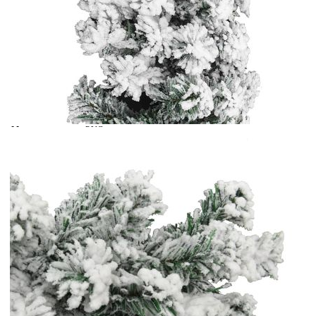
Време за доставка: 5 до 9 дни
Безплатна доставка до адрес при плащане по банков път
Цвят:
Зелен
Материал:
PVC
EAN code:
8720286011669
Обща дължина:
5 м
Купи на изплащане
Credit calculator
Коледен гирлянд със сняг, зелен, 5 м, PVC
Please select credit institution
Цена на продукта:
€43.00
Extraction of information from credit institutions
Предоставената таблица е с информационна цел.
Добавете продукта в количката си с бутона "Добави в
количката" и при поръчка ще можете да изберете броя