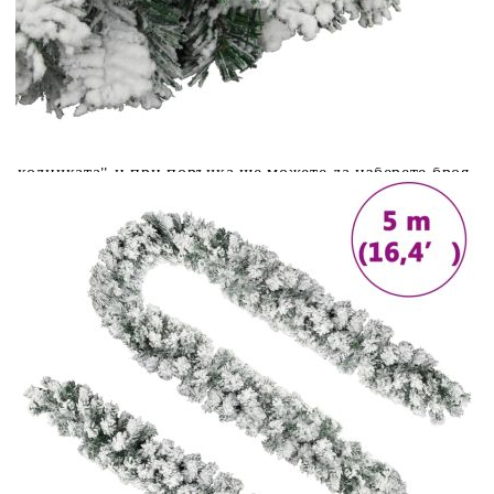
вноски на кредита.
Acest tabel are caracter informativ. Adăugați produsul în
coșul de cumpărături unde veți putea selecta detaliile
cererii de creditare.
Предоставената таблица е с информационна цел.
Добавете продукта в количката си с бутона "Добави в
количката" и при поръчка ще можете да изберете броя
вноски на кредита.
Предоставената таблица е с информационна цел.
Добавете продукта в количката си с бутона "Добави в
количката" и при поръчка ще можете да изберете броя
вноски на кредита.
Предоставената таблица е с информационна цел.
Добавете продукта в количката си с бутона "Добави в
количката" и при поръчка ще можете да изберете броя
вноски на кредита.
Предоставената таблица е с информационна цел.
Добавете продукта в количката си с бутона "Добави в
количката" и при поръчка ще можете да изберете броя