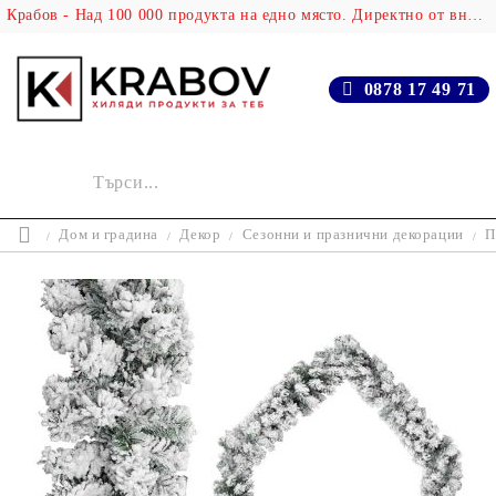
Крабов - Над 100 000 продукта на едно място. Директно от вносителя!
0878 17 49 71
Дом и градина
Декор
Сезонни и празнични декорации
П