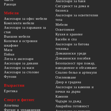
Аксесоари за баня
Раници
Сигурност за дома и
бизнеса
Мебели
Аксесоари за осветителни
Аксесоари за офис мебели
тела
Комплекти мебели
Мебели
Аксесоари за паравани за
Осветление
стая
Кухня и хранене
Външни мебели
Басейн и спа
Колички и островни
Аксесоари за битова
шкафове
техника
Маси
Домакински уреди
Пейки
Домакински пособия
Легла и аксесоари
Безопасност при пожар,
Аксесоари за дивани
наводнение и обгазяване
Аксесоари за маси
Аксесоари за столове
Спално бельо и артикули
Футони
Озеленяване
Двор и градина
Възрастни
Аксесоари за камини и
Еротика
печки на дърва
Камини
Спорт и фитнес
Чадъри за дъжд
Атлетика
Аварийна готовност
Фитнес и упражнения