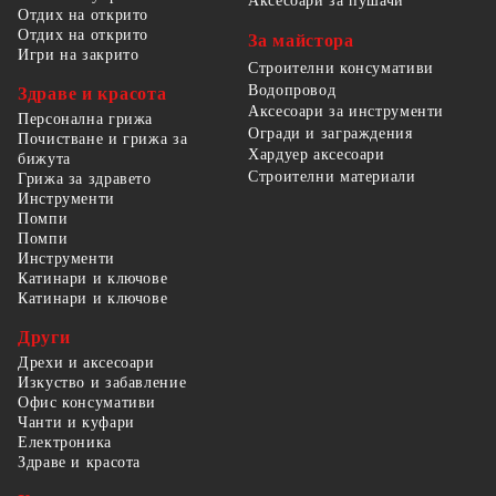
Аксесоари за пушачи
Отдих на открито
Отдих на открито
За майстора
Игри на закрито
Строителни консумативи
Водопровод
Здраве и красота
Аксесоари за инструменти
Персонална грижа
Огради и заграждения
Почистване и грижа за
Хардуер аксесоари
бижута
Строителни материали
Грижа за здравето
Инструменти
Помпи
Помпи
Инструменти
Катинари и ключове
Катинари и ключове
Други
Дрехи и аксесоари
Изкуство и забавление
Офис консумативи
Чанти и куфари
Електроника
Здраве и красота