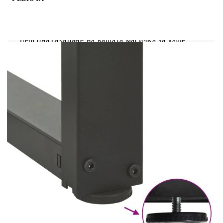
Тези крака за масичка за кафе съчетават форма и
функция. Това е идеален избор за
персонализиране на вашата масичка за кафе.
Издръжлив материал: Този метален крак за маса
е изработен от прахово боядисана стомана,
което го прави здрав и дълготраен.Здрава
конструкция: Т-образният дизайн на крака за
бюро гарантира, че той може да поддържа тежък
плот.Практичен дизайн: Този крак за работен
плот включва регулируеми нивелири,
осигуряващи стабилност дори на неравни
подове и минимизиращи драскотините по пода.
Освен това, тръбата е с предварително пробити
отвори и включени в доставката винтове, които
могат да се използват за закрепване на крака
към плота на масата (не са включени), което
улеснява сглобяването.Модерна естетика:
Кракът на масата има изчистени линии и
геометричен дизайн, за да подобри цялостния
вид на мебелите. И се съчетава добре с всеки
плот за маса с подходящ размер.Полезно е да
знаете:Доставката съдържа само крака за маса,
плотът не е включен.