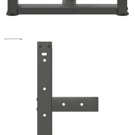
количката" и при поръчка ще можете да изберете броя
вноски на кредита.
Предоставената таблица е с информационна цел.
Добавете продукта в количката си с бутона "Добави в
количката" и при поръчка ще можете да изберете броя
вноски на кредита.
Когато плащате с NewPay, всъщност NewPay плаща
поръчката Ви вместо Вас. Вие я получавате и
разполагате с три начина да я платите към тях:
Отложено до 30 дни от момента на изпращане на
поръчката без оскъпяване. За покупки на стойност до
400 лв. / €204,52
Плащане на 4 вноски. Заплащате 20% от стойността на
поръчката си на момента с карта. Останалата сума се
разделя на 3 равни месечни вноски без оскъпяване. За
покупки на стойност до 1000 лв. / €511.31
Плащане на 6 вноски. Стойността на поръчката се
разпределя в 6 равни месечни вноски с оскъпяване. За
покупки на стойност до 2000 лв. / €1022.61