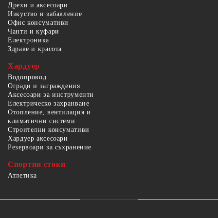
Дрехи и аксесоари
Изкуство и забавление
Офис консумативи
Чанти и куфари
Електроника
Здраве и красота
Хардуер
Водопровод
Огради и заграждения
Аксесоари за инструменти
Електрическо захранване
Отопление, вентилация и
климатични системи
Строителни консумативи
Хардуер аксесоари
Резервоари за съхранение
Спортни стоки
Атлетика