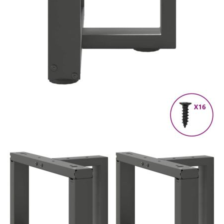
Време за доставка: 5 до 9 дни
Безплатна доставка до адрес при плащане по банков път
Цвят:
Антрацит
Материал:
Прахово боядисана стомана
EAN code:
8721158316660
Общи размери:
40 x 25 x (30-31) см (Ш x Д x В)
Необходим монтаж:
Да
Размери на тръбата:
60 x 30 x 1 мм (Д x Ш x В)
Препоръчителна употреба:
масичка за кафе
Купи на изплащане
Credit calculator
Крака за масичка за кафе, Т-образни, 2 бр., антрацит,
40x25x(30-31) см, стомана
Please select credit institution