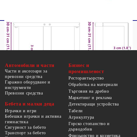
Автомобили и части
Бизнес и
Части и аксесоари за
промишленост
превозни средства
Ресторантьорство
Гаражно оборудване и
Обработка на материали
инструменти
Търговия на дребно
Превозни средства
Маркетинг и реклама
Бебета и малки деца
Детектиращи устройства
Табели
Играчки и игри
Бебешки играчки и активна
Агрикултура
гимнастика
Горско стопанство и
Сигурност за бебето
дърводобив
Транспорт за бебето
Фризьорство и козметика