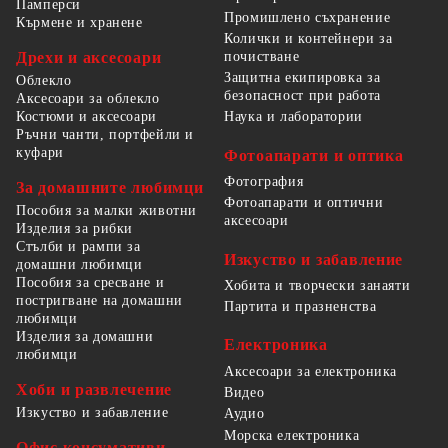
Памперси
Промишлено съхранение
Кърмене и хранене
Колички и контейнери за
Дрехи и аксесоари
почистване
Защитна екипировка за
Облекло
безопасност при работа
Аксесоари за облекло
Костюми и аксесоари
Наука и лаборатории
Ръчни чанти, портфейли и
куфари
Фотоапарати и оптика
Фотография
За домашните любимци
Фотоапарати и оптични
Пособия за малки животни
аксесоари
Изделия за рибки
Стълби и рампи за
Изкуство и забавление
домашни любимци
Пособия за сресване и
Хобита и творчески занаяти
постригване на домашни
Партита и празненства
любимци
Изделия за домашни
Електроника
любимци
Аксесоари за електроника
Хоби и развлечение
Видео
Изкуство и забавление
Аудио
Морска електроника
Офис консумативи