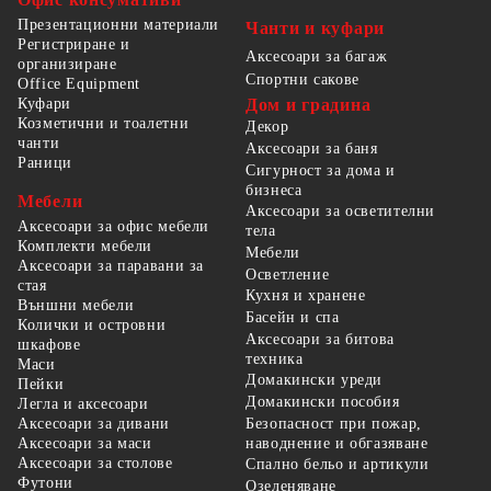
Презентационни материали
Чанти и куфари
Регистриране и
Аксесоари за багаж
организиране
Спортни сакове
Office Equipment
Куфари
Дом и градина
Козметични и тоалетни
Декор
чанти
Аксесоари за баня
Раници
Сигурност за дома и
бизнеса
Мебели
Аксесоари за осветителни
Аксесоари за офис мебели
тела
Комплекти мебели
Мебели
Аксесоари за паравани за
Осветление
стая
Кухня и хранене
Външни мебели
Басейн и спа
Колички и островни
Аксесоари за битова
шкафове
техника
Маси
Домакински уреди
Пейки
Домакински пособия
Легла и аксесоари
Безопасност при пожар,
Аксесоари за дивани
наводнение и обгазяване
Аксесоари за маси
Аксесоари за столове
Спално бельо и артикули
Футони
Озеленяване