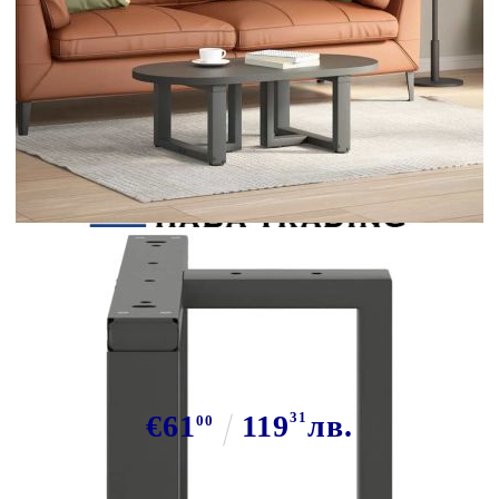
Tweet
Сподели
Крака за масичка за кафе, Т-
образни, 2 бр., антрацит,
40x25x(30-31) см, стомана
€61
119
31
лв.
00
В наличност: 8 бр.