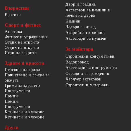
Двор и градина
Възрастни
Аксесоари за камини и
Еротика
печки на дърва
Камини
Спорт и фитнес
Чадъри за дъжд
Атлетика
Аварийна готовност
Фитнес и упражнения
Аксесоари за пушачи
Отдих на открито
Отдих на открито
За майстора
Игри на закрито
Строителни консумативи
Водопровод
Здраве и красота
Аксесоари за инструменти
Персонална грижа
Огради и заграждения
Почистване и грижа за
Хардуер аксесоари
бижута
Строителни материали
Грижа за здравето
Инструменти
Помпи
Помпи
Инструменти
Катинари и ключове
Катинари и ключове
Други