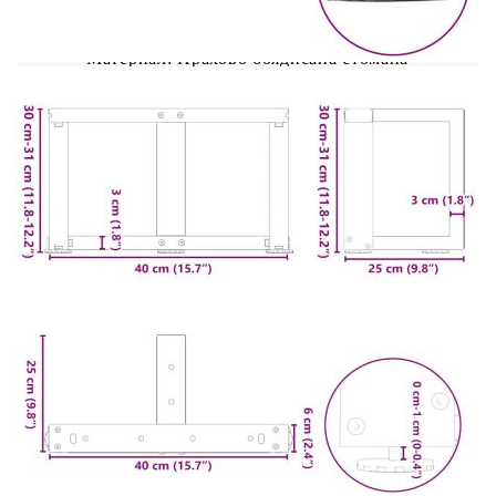
Цвят: Антрацит
Материал: Прахово боядисана стомана
Общи размери: 40 x 25 x (30-31) см (Ш x Д
x В)
Размери на тръбата: 60 x 30 x 1 мм (Д x Ш
x В)
Т-образна
Препоръчителна употреба: масичка за кафе
С регулируеми пластмасови нивелири
Необходим монтаж: Да
Доставката съдържа:
2 x Крак за масичка за кафе
Винтове (M5x18 мм) за закрепване на
краката към плота на масата