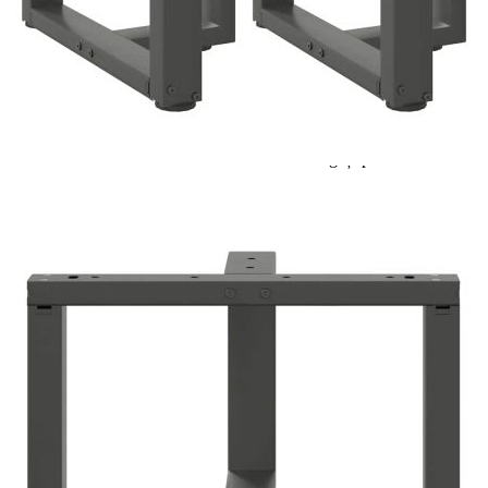
Цена на продукта:
€61.00
Extraction of information from credit institutions
Предоставената таблица е с информационна цел.
Добавете продукта в количката си с бутона "Добави в
количката" и при поръчка ще можете да изберете броя
вноски на кредита.
Acest tabel are caracter informativ. Adăugați produsul în
coșul de cumpărături unde veți putea selecta detaliile
cererii de creditare.
Предоставената таблица е с информационна цел.
Добавете продукта в количката си с бутона "Добави в
количката" и при поръчка ще можете да изберете броя
вноски на кредита.
Предоставената таблица е с информационна цел.
Добавете продукта в количката си с бутона "Добави в
количката" и при поръчка ще можете да изберете броя
вноски на кредита.
Предоставената таблица е с информационна цел.
Добавете продукта в количката си с бутона "Добави в