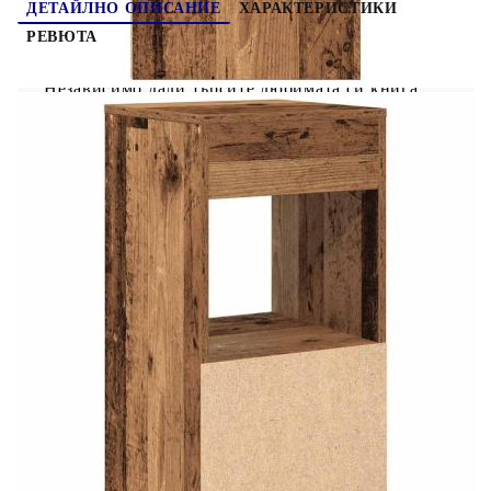
ДЕТАЙЛНО ОПИСАНИЕ
ХАРАКТЕРИСТИКИ
РЕВЮТА
Независимо дали търсите любимата си книга,
или съхранявате най-важните си вещи за през
нощта, тези нощни шкафчета съчетават стил и
практичност, което ги прави чудесен избор за
вашето нощно шкафче. Стабилен и издръжлив
материал: Инженерната дървесина е издръжлив
и стабилен материал с гладка повърхност, която
е устойчива на влага, изкривяване и
разцепване, което я прави надежден избор за
различни проекти.Достатъчно място за
съхранение: Шкафът осигурява достатъчно
пространство за съхранение с едно чекмедже и
две отворени отделения, което ви позволява да
организирате и съхранявате предмети като
книги, списания или лични вещи, за да запазите
спалнята си без безпорядък.Практическа
употреба: С идеална височина за лесен достъп
от леглото, тази маса е проектирана за
функционалност и удобство. Чекмеджетата са с
практични дръжки, които гарантират, че се
отварят гладко и без усилие.Лесна за