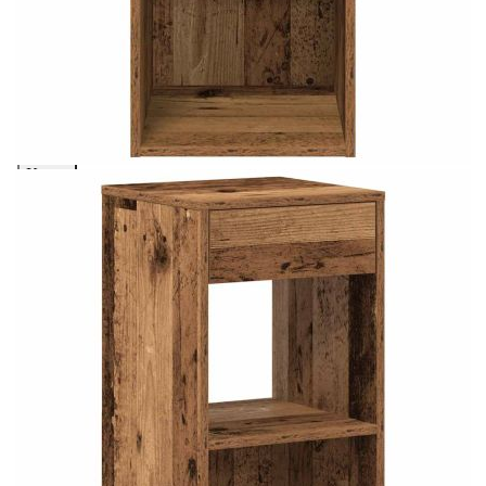
35x34x66,5 см
Please select credit institution
Цена на продукта:
€85.00
Extraction of information from credit institutions
Предоставената таблица е с информационна цел.
Добавете продукта в количката си с бутона "Добави в
количката" и при поръчка ще можете да изберете броя
вноски на кредита.
Acest tabel are caracter informativ. Adăugați produsul în
coșul de cumpărături unde veți putea selecta detaliile
cererii de creditare.
Предоставената таблица е с информационна цел.
Добавете продукта в количката си с бутона "Добави в
количката" и при поръчка ще можете да изберете броя
вноски на кредита.
Предоставената таблица е с информационна цел.
Добавете продукта в количката си с бутона "Добави в
количката" и при поръчка ще можете да изберете броя
вноски на кредита.