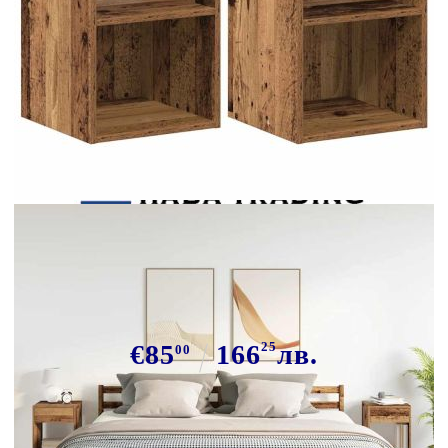
Tweet
Сподели
Нощни шкафчета с чекмеджета, 2
бр, старо дърво, 35x34x66,5 см
€85
166
25
лв.
00
В наличност: 9 бр.