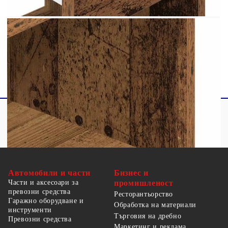
Доставката съдържа:
2 x Нощни шкафчета
Автомобили и части
Бизнес и
Части и аксесоари за
промишленост
превозни средства
Ресторантьорство
Гаражно оборудване и
Обработка на материали
инструменти
Търговия на дребно
Превозни средства
Маркетинг и реклама