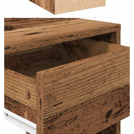
поддръжка: Благодарение на гладката си
повърхност, шкафът се почиства лесно с влажна
кърпа и изисква по-малко поддръжка.
Внимание:За да предотвратите преобръщане,
този продукт трябва да се използва с
предоставеното устройство за закрепване на
стена.
Цвят: Старо дърво
Материал: Инженерно дърво
Общи размери: 35 x 34 x 66,5 см (Ш x Д x
В)
Размери на чекмеджето: 32 x 28,5 x 12 см
(Ш x Д x В)
Брой чекмеджета: 1
Общ капацитет на теглото: 60 кг
Капацитет на теглото на едно чекмедже: 5
кг
Необходим е монтаж