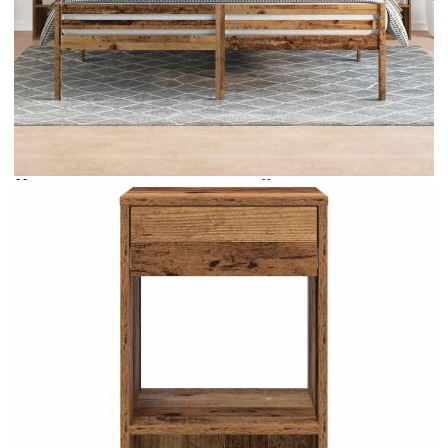
Време за доставка: 5 до 9 дни
Безплатна доставка до адрес при плащане по банков път
Цвят:
Старо дърво
Материал:
Инженерно дърво
EAN code:
8721158576071
Общи размери:
35 x 34 x 66,5 см (Ш x Д x
В)
Размери на чекмеджето:
32 x 28,5 x 12 см (Ш x Д x
В)
Брой чекмеджета:
1
Общ капацитет на теглото:
60 кг
Капацитет на теглото на едно
5 кг
чекмедже:
Купи на изплащане
Credit calculator
Нощни шкафчета с чекмеджета, 2 бр, старо дърво,