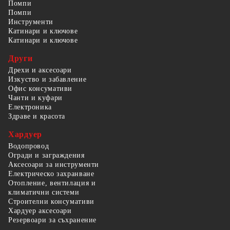
Помпи
Помпи
Инструменти
Катинари и ключове
Катинари и ключове
Други
Дрехи и аксесоари
Изкуство и забавление
Офис консумативи
Чанти и куфари
Електроника
Здраве и красота
Хардуер
Водопровод
Огради и заграждения
Аксесоари за инструменти
Електрическо захранване
Отопление, вентилация и
климатични системи
Строителни консумативи
Хардуер аксесоари
Резервоари за съхранение