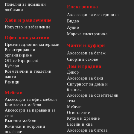
Изделия за домашни
Електроника
любимци
Аксесоари за електроника
Хоби и развлечение
Видео
Изкуство и забавление
Аудио
Морска електроника
Офис консумативи
Презентационни материали
Чанти и куфари
Регистриране и
Аксесоари за багаж
организиране
Спортни сакове
Office Equipment
Куфари
Дом и градина
Козметични и тоалетни
Декор
чанти
Аксесоари за баня
Раници
Сигурност за дома и
бизнеса
Мебели
Аксесоари за осветителни
Аксесоари за офис мебели
тела
Комплекти мебели
Мебели
Аксесоари за паравани за
Осветление
стая
Кухня и хранене
Външни мебели
Басейн и спа
Колички и островни
Аксесоари за битова
шкафове