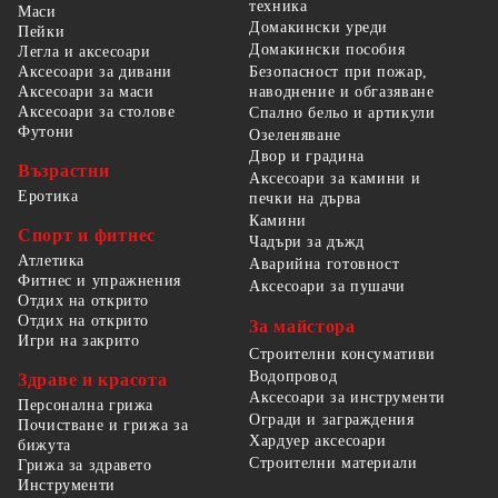
техника
Маси
Домакински уреди
Пейки
Домакински пособия
Легла и аксесоари
Безопасност при пожар,
Аксесоари за дивани
наводнение и обгазяване
Аксесоари за маси
Аксесоари за столове
Спално бельо и артикули
Футони
Озеленяване
Двор и градина
Възрастни
Аксесоари за камини и
Еротика
печки на дърва
Камини
Спорт и фитнес
Чадъри за дъжд
Атлетика
Аварийна готовност
Фитнес и упражнения
Аксесоари за пушачи
Отдих на открито
Отдих на открито
За майстора
Игри на закрито
Строителни консумативи
Водопровод
Здраве и красота
Аксесоари за инструменти
Персонална грижа
Огради и заграждения
Почистване и грижа за
Хардуер аксесоари
бижута
Строителни материали
Грижа за здравето
Инструменти