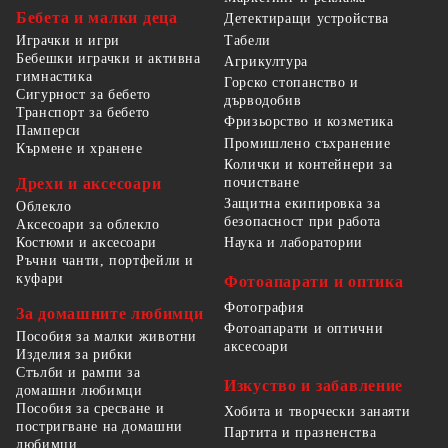
Бебета и малки деца
Детектиращи устройства
Табели
Играчки и игри
Бебешки играчки и активна
Агрикултура
гимнастика
Горско стопанство и
Сигурност за бебето
дърводобив
Транспорт за бебето
Фризьорство и козметика
Памперси
Промишлено съхранение
Кърмене и хранене
Колички и контейнери за
Дрехи и аксесоари
почистване
Защитна екипировка за
Облекло
безопасност при работа
Аксесоари за облекло
Костюми и аксесоари
Наука и лаборатории
Ръчни чанти, портфейли и
куфари
Фотоапарати и оптика
Фотография
За домашните любимци
Фотоапарати и оптични
Пособия за малки животни
аксесоари
Изделия за рибки
Стълби и рампи за
Изкуство и забавление
домашни любимци
Пособия за сресване и
Хобита и творчески занаяти
постригване на домашни
Партита и празненства
любимци