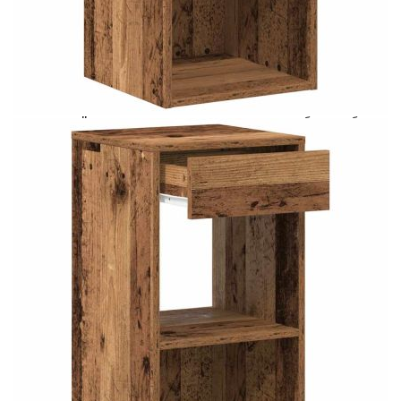
Предоставената таблица е с информационна цел.
Добавете продукта в количката си с бутона "Добави в
количката" и при поръчка ще можете да изберете броя
вноски на кредита.
Предоставената таблица е с информационна цел.
Добавете продукта в количката си с бутона "Добави в
количката" и при поръчка ще можете да изберете броя
вноски на кредита.
Когато плащате с NewPay, всъщност NewPay плаща
поръчката Ви вместо Вас. Вие я получавате и
разполагате с три начина да я платите към тях:
Отложено до 30 дни от момента на изпращане на
поръчката без оскъпяване. За покупки на стойност до
400 лв. / €204,52
Плащане на 4 вноски. Заплащате 20% от стойността на
поръчката си на момента с карта. Останалата сума се
разделя на 3 равни месечни вноски без оскъпяване. За
покупки на стойност до 1000 лв. / €511.31
Плащане на 6 вноски. Стойността на поръчката се
разпределя в 6 равни месечни вноски с оскъпяване. За
покупки на стойност до 2000 лв. / €1022.61