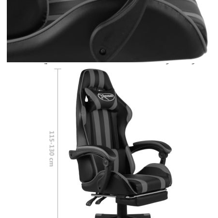
Предоставената таблица е с информационна цел.
Добавете продукта в количката си с бутона "Добави в
количката" и при поръчка ще можете да изберете броя
вноски на кредита.
Предоставената таблица е с информационна цел.
Добавете продукта в количката си с бутона "Добави в
количката" и при поръчка ще можете да изберете броя
вноски на кредита.
Когато плащате с NewPay, всъщност NewPay плаща
поръчката Ви вместо Вас. Вие я получавате и
разполагате с три начина да я платите към тях:
Отложено до 30 дни от момента на изпращане на
поръчката без оскъпяване. За покупки на стойност до
400 лв. / €204,52
Плащане на 4 вноски. Заплащате 20% от стойността на
поръчката си на момента с карта. Останалата сума се
разделя на 3 равни месечни вноски без оскъпяване. За
покупки на стойност до 1000 лв. / €511.31
Плащане на 6 вноски. Стойността на поръчката се
разпределя в 6 равни месечни вноски с оскъпяване. За
покупки на стойност до 2000 лв. / €1022.61