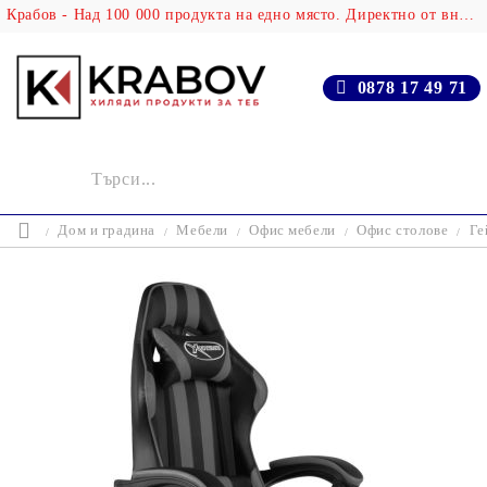
Крабов - Над 100 000 продукта на едно място. Директно от вносителя!
0878 17 49 71
Дом и градина
Мебели
Офис мебели
Офис столове
Ге