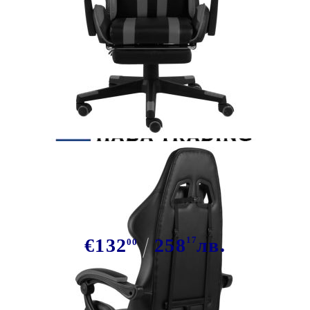
Tweet
Сподели
Геймърски стол с подложка за
крака черно/сиво изкуствена кожа
€132
258
17
лв.
00
В наличност: 72 бр.