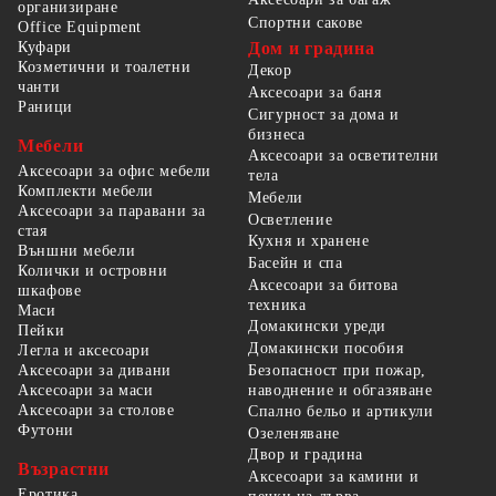
организиране
Спортни сакове
Office Equipment
Куфари
Дом и градина
Козметични и тоалетни
Декор
чанти
Аксесоари за баня
Раници
Сигурност за дома и
бизнеса
Мебели
Аксесоари за осветителни
Аксесоари за офис мебели
тела
Комплекти мебели
Мебели
Аксесоари за паравани за
Осветление
стая
Кухня и хранене
Външни мебели
Басейн и спа
Колички и островни
Аксесоари за битова
шкафове
техника
Маси
Домакински уреди
Пейки
Домакински пособия
Легла и аксесоари
Безопасност при пожар,
Аксесоари за дивани
наводнение и обгазяване
Аксесоари за маси
Аксесоари за столове
Спално бельо и артикули
Футони
Озеленяване
Двор и градина
Възрастни
Аксесоари за камини и
Еротика