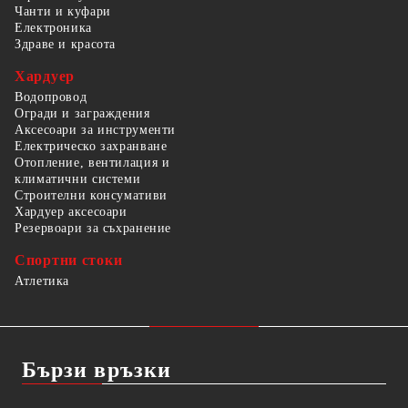
Чанти и куфари
Електроника
Здраве и красота
Хардуер
Водопровод
Огради и заграждения
Аксесоари за инструменти
Електрическо захранване
Отопление, вентилация и
климатични системи
Строителни консумативи
Хардуер аксесоари
Резервоари за съхранение
Спортни стоки
Атлетика
Бързи връзки