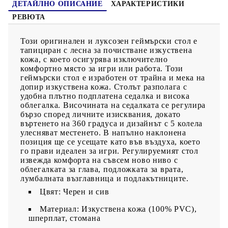
ДЕТАЙЛНО ОПИСАНИЕ
ХАРАКТЕРИСТИКИ
РЕВЮТА
Този оригинален и луксозен геймърски стол е
тапициран с лесна за почистване изкуствена
кожа, с което осигурява изключително
комфортно място за игри или работа. Този
геймърски стол е изработен от трайна и мека на
допир изкуствена кожа. Столът разполага с
удобна плътно подплатена седалка и висока
облегалка. Височината на седалката се регулира
бързо според личните изисквания, докато
въртенето на 360 градуса и дизайнът с 5 колела
улесняват местенето. В напълно наклонена
позиция ще се усещате като във въздуха, което
го прави идеален за игри. Регулируемият стол
извежда комфорта на съвсем ново ниво с
облегалката за глава, подложката за врата,
лумбалната възглавница и подлакътниците.
Цвят: Черен и сив
Материал: Изкуствена кожа (100% PVC),
шперплат, стомана