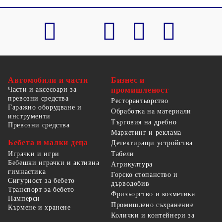
Автомобили и части
Бизнес и
Части и аксесоари за
промишленост
превозни средства
Ресторантьорство
Гаражно оборудване и
Обработка на материали
инструменти
Търговия на дребно
Превозни средства
Маркетинг и реклама
Бебета и малки деца
Детектиращи устройства
Табели
Играчки и игри
Бебешки играчки и активна
Агрикултура
гимнастика
Горско стопанство и
Сигурност за бебето
дърводобив
Транспорт за бебето
Фризьорство и козметика
Памперси
Промишлено съхранение
Кърмене и хранене
Колички и контейнери за