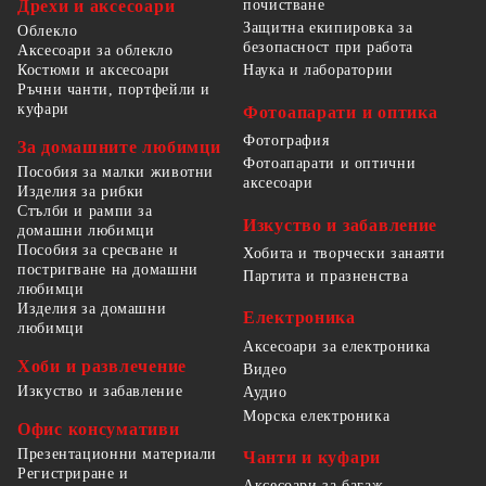
Дрехи и аксесоари
почистване
Защитна екипировка за
Облекло
безопасност при работа
Аксесоари за облекло
Костюми и аксесоари
Наука и лаборатории
Ръчни чанти, портфейли и
куфари
Фотоапарати и оптика
Фотография
За домашните любимци
Фотоапарати и оптични
Пособия за малки животни
аксесоари
Изделия за рибки
Стълби и рампи за
Изкуство и забавление
домашни любимци
Пособия за сресване и
Хобита и творчески занаяти
постригване на домашни
Партита и празненства
любимци
Изделия за домашни
Електроника
любимци
Аксесоари за електроника
Хоби и развлечение
Видео
Изкуство и забавление
Аудио
Морска електроника
Офис консумативи
Презентационни материали
Чанти и куфари
Регистриране и
Аксесоари за багаж