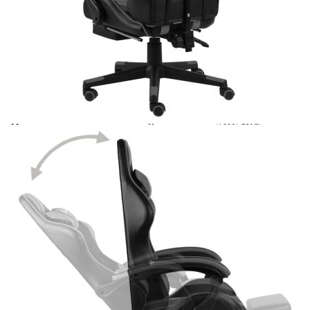
Време за доставка: 5 до 9 дни
Безплатна доставка до адрес при плащане по банков път
Цвят:
Черен и сив
Материал:
Изкуствена кожа (100% PVC),
шперплат, стомана
EAN code:
8720286193747
Височина на облегалката:
67-72 см
Размери на седалката:
35 x 41 см (Ш х Д)
Височината на седалката от
41-51 см
земята:
Размери (изправен):
62 x 69 x (115-130) см (Ш x Д x В)
Височина на подлакътника от
22 см
седалката:
Купи на изплащане
Credit calculator
Геймърски стол с подложка за крака черно/сиво