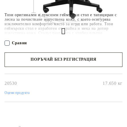
Този оригинален и луксозен геймърски стол е тапициран с
лесна за почистване изкуствена кожа, с което осигурява
изключително комфортно място за игри или работа. Този
геймърски стол е изработен от трайна и мека на допир
изкуствена кожа. Столът разполага с удобна плътно
подплатена седалка и висока облегалка. Височината на
седалката се регулира бързо според личните изисквания,
Сравни
докато въртенето на 360 градуса и дизайнът с 5 колела
улесняват местенето. В напълно наклонена позиция ще се
усещате като във въздуха, което го прави идеален за игри.
ПОРЪЧАЙ БЕЗ РЕГИСТРАЦИЯ
Регулируемият стол извежда комфорта на съвсем ново ниво с
облегалката за глава, подложката за врата, лумбалната
възглавница и подлакътниците. Максимално 110 кг на
Наш представител ще се свърже с Вас в рамките на работния ден!
седалка. Съобразете се с риска от открит огън и други
източници на силна топлина в близост до продукта.
GPSR
20530
17.650
кг
Оцени продукта