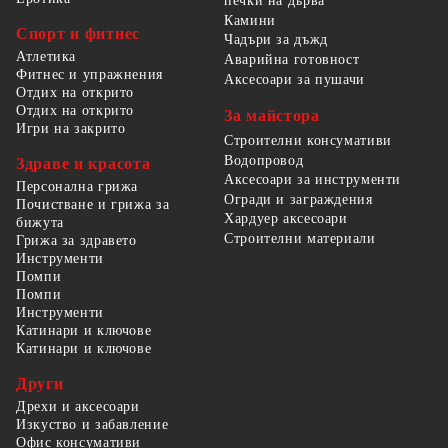
печки на дърва
Камини
Спорт и фитнес
Чадъри за дъжд
Атлетика
Аварийна готовност
Фитнес и упражнения
Аксесоари за пушачи
Отдих на открито
Отдих на открито
За майстора
Игри на закрито
Строителни консумативи
Водопровод
Здраве и красота
Аксесоари за инструменти
Персонална грижа
Огради и заграждения
Почистване и грижа за
Хардуер аксесоари
бижута
Строителни материали
Грижа за здравето
Инструменти
Помпи
Помпи
Инструменти
Катинари и ключове
Катинари и ключове
Други
Дрехи и аксесоари
Изкуство и забавление
Офис консумативи