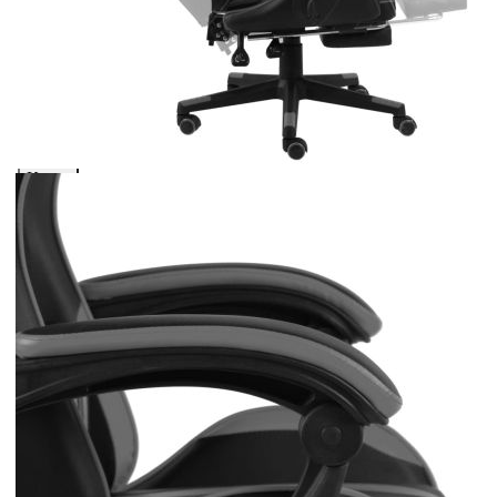
изкуствена кожа
Please select credit institution
Цена на продукта:
€132.00
Extraction of information from credit institutions
Предоставената таблица е с информационна цел.
Добавете продукта в количката си с бутона "Добави в
количката" и при поръчка ще можете да изберете броя
вноски на кредита.
Acest tabel are caracter informativ. Adăugați produsul în
coșul de cumpărături unde veți putea selecta detaliile
cererii de creditare.
Предоставената таблица е с информационна цел.
Добавете продукта в количката си с бутона "Добави в
количката" и при поръчка ще можете да изберете броя
вноски на кредита.
Предоставената таблица е с информационна цел.
Добавете продукта в количката си с бутона "Добави в
количката" и при поръчка ще можете да изберете броя
вноски на кредита.