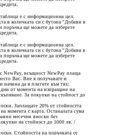
кредита.
 таблица е с информационна цел.
та в количката си с бутона "Добави в
и поръчка ще можете да изберете
кредита.
 таблица е с информационна цел.
та в количката си с бутона "Добави в
и поръчка ще можете да изберете
кредита.
 с NewPay, всъщност NewPay плаща
есто Вас. Вие я получавате и
ри начина да я платите към тях:
 дни от момента на изпращане на
скъпяване. За покупки на стойност до
2
носки. Заплащате 20% от стойността
 на момента с карта. Останалата сума
 равни месечни вноски без
покупки на стойност до 1000 лв. /
оски. Стойността на поръчката се