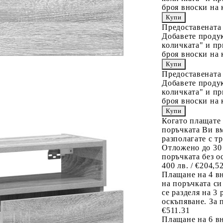
броя вноски на 
Предоставената
Добавете продук
количката" и пр
броя вноски на 
Предоставената
Добавете продук
количката" и пр
броя вноски на 
Когато плащате
поръчката Ви вм
разполагате с т
Отложено до 30
поръчката без о
400 лв. / €204,5
Плащане на 4 в
на поръчката си
се разделя на 3
оскъпяване. За 
€511.31
Плащане на 6 вн