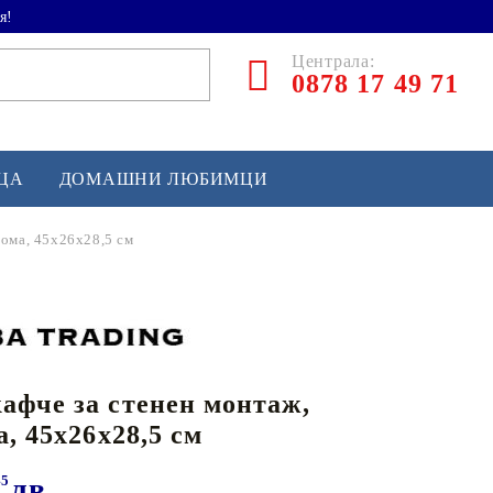
я!
Централа:
0878 17 49 71
ЕЦА
ДОМАШНИ ЛЮБИМЦИ
нома, 45x26x28,5 см
ТЛЕТИКА
аскетбол
кс и бойни изкуства
фче за стенен монтаж,
йзбол и софтбол
, 45x26x28,5 см
кей и лакрос
сновно спортно оборудване
45
лв.