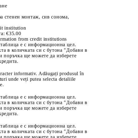
ане
а стенен монтаж, сив сонома,
it institution
а:
€35.00
rmation from credit institutions
 таблица е с информационна цел.
та в количката си с бутона "Добави в
и поръчка ще можете да изберете
кредита.
aracter informativ. Adăugați produsul în
uri unde veți putea selecta detaliile
e.
 таблица е с информационна цел.
та в количката си с бутона "Добави в
и поръчка ще можете да изберете
кредита.
 таблица е с информационна цел.
та в количката си с бутона "Добави в
и поръчка ще можете да изберете