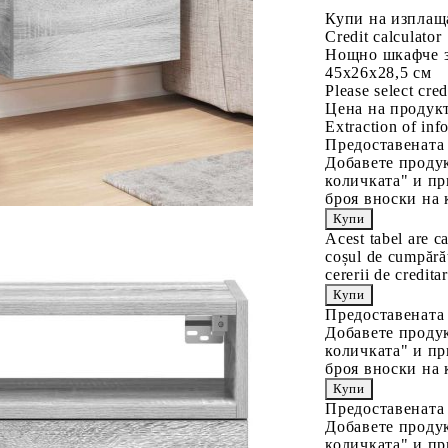
Купи на изплащ
Credit calculator
Нощно шкафче з
45x26x28,5 см
Please select cred
Цена на продукт
Extraction of info
Предоставената
Добавете продук
количката" и пр
броя вноски на 
Acest tabel are c
coșul de cumpărăt
cererii de creditar
Предоставената
Добавете продук
количката" и пр
броя вноски на 
Предоставената
Добавете продук
количката" и пр