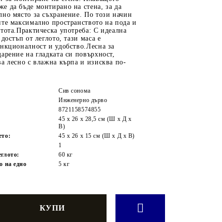
 да бъде монтирано на стена, за да
но място за съхранение. По този начин
ите максимално пространството на пода и
тота.Практическа употреба: С идеална
достъп от леглото, тази маса е
нкционалност и удобство.Лесна за
арение на гладката си повърхност,
а лесно с влажна кърпа и изисква по-
Сив сонома
Инженерно дърво
8721158574855
45 x 26 x 28,5 см (Ш x Д x
В)
ето:
45 x 26 x 15 см (Ш x Д x В)
1
глото:
60 кг
о на едно
5 кг