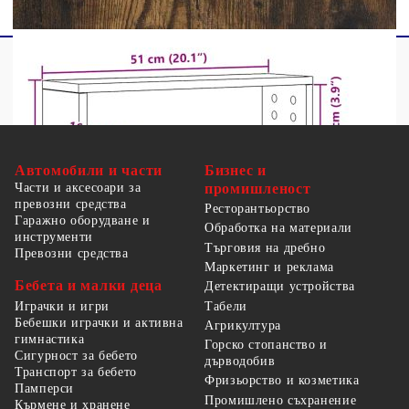
Автомобили и части
Бизнес и
Части и аксесоари за
промишленост
превозни средства
Ресторантьорство
Гаражно оборудване и
Обработка на материали
инструменти
Търговия на дребно
Превозни средства
Маркетинг и реклама
Бебета и малки деца
Детектиращи устройства
Табели
Играчки и игри
Бебешки играчки и активна
Агрикултура
гимнастика
Горско стопанство и
Сигурност за бебето
дърводобив
Транспорт за бебето
Фризьорство и козметика
Памперси
Промишлено съхранение
Кърмене и хранене