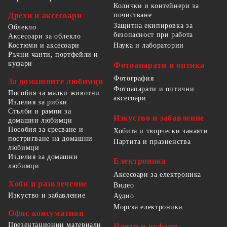
Колички и контейнери за
Дрехи и аксесоари
почистване
Защитна екипировка за
Облекло
безопасност при работа
Аксесоари за облекло
Костюми и аксесоари
Наука и лаборатории
Ръчни чанти, портфейли и
куфари
Фотоапарати и оптика
Фотография
За домашните любимци
Фотоапарати и оптични
Пособия за малки животни
аксесоари
Изделия за рибки
Стълби и рампи за
Изкуство и забавление
домашни любимци
Пособия за сресване и
Хобита и творчески занаяти
постригване на домашни
Партита и празненства
любимци
Изделия за домашни
Електроника
любимци
Аксесоари за електроника
Хоби и развлечение
Видео
Изкуство и забавление
Аудио
Морска електроника
Офис консумативи
Презентационни материали
Чанти и куфари