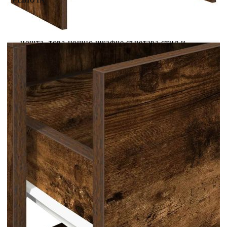
РЕВЮТА
Независимо дали търсите любимата си книга,
или съхранявате най-важните си вещи за през
нощта, това нощно шкафче съчетава стил и
практичност, което го прави чудесен избор за
вашето нощно шкафче. Стабилен и издръжлив
материал: Инженерната дървесина е издръжлив
и стабилен материал с гладка повърхност, която
е устойчива на влага, изкривяване и
разцепване, което я прави надежден избор за
различни проекти.Достатъчно място за
съхранение: Шкафът осигурява достатъчно
място за съхранение с едно чекмедже и едно
отворено отделение, което ви позволява да
организирате и съхранявате предмети като
книги, списания или лични вещи, за да запазите
спалнята си без безпорядък.Практическа
употреба: С идеална височина за лесен достъп
от леглото, тази маса е проектирана за
функционалност и удобство. Чекмеджетата са с
практични дръжки, които гарантират, че се
отварят гладко и без усилие.Лесна за
поддръжка: Благодарение на гладката си
повърхност, шкафът се почиства лесно с влажна