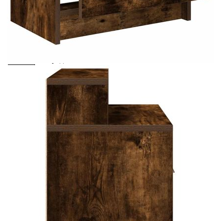
количката" и при поръчка ще можете да изберете броя
вноски на кредита.
Предоставената таблица е с информационна цел.
Добавете продукта в количката си с бутона "Добави в
количката" и при поръчка ще можете да изберете броя
вноски на кредита.
Когато плащате с NewPay, всъщност NewPay плаща
поръчката Ви вместо Вас. Вие я получавате и
разполагате с три начина да я платите към тях:
Отложено до 30 дни от момента на изпращане на
поръчката без оскъпяване. За покупки на стойност до
400 лв. / €204,52
Плащане на 4 вноски. Заплащате 20% от стойността на
поръчката си на момента с карта. Останалата сума се
разделя на 3 равни месечни вноски без оскъпяване. За
покупки на стойност до 1000 лв. / €511.31
Плащане на 6 вноски. Стойността на поръчката се
разпределя в 6 равни месечни вноски с оскъпяване. За
покупки на стойност до 2000 лв. / €1022.61