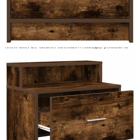
Цена на продукта:
€40.00
Extraction of information from credit institutions
Предоставената таблица е с информационна цел.
Добавете продукта в количката си с бутона "Добави в
количката" и при поръчка ще можете да изберете броя
вноски на кредита.
Acest tabel are caracter informativ. Adăugați produsul în
coșul de cumpărături unde veți putea selecta detaliile
cererii de creditare.
Предоставената таблица е с информационна цел.
Добавете продукта в количката си с бутона "Добави в
количката" и при поръчка ще можете да изберете броя
вноски на кредита.
Предоставената таблица е с информационна цел.
Добавете продукта в количката си с бутона "Добави в
количката" и при поръчка ще можете да изберете броя
вноски на кредита.
Предоставената таблица е с информационна цел.
Добавете продукта в количката си с бутона "Добави в