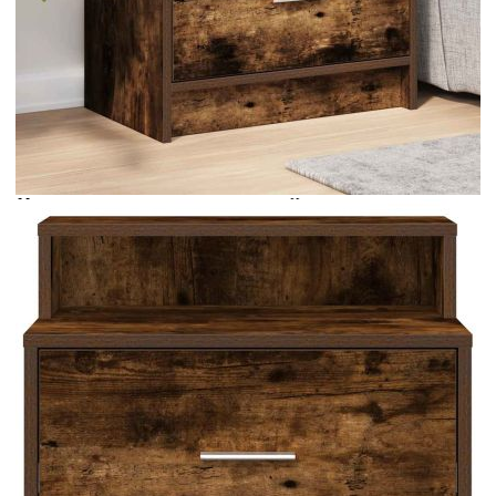
Време за доставка: 5 до 9 дни
Безплатна доставка до адрес при плащане по банков път
Цвят:
Опушен дъб
Материал:
Инженерно дърво
EAN code:
8721158575555
Общи размери:
51 x 31 x 47 см (Ш x Д x В)
Размери на чекмеджето:
47 x 23,5 x 24 см (Ш x Д x
В)
Брой чекмеджета:
1
Общ капацитет на теглото:
60 кг
Капацитет на теглото на едно
5 кг
чекмедже:
Купи на изплащане
Credit calculator
Нощно шкафче с чекмедже, опушен дъб, 51x31x47 см
Please select credit institution