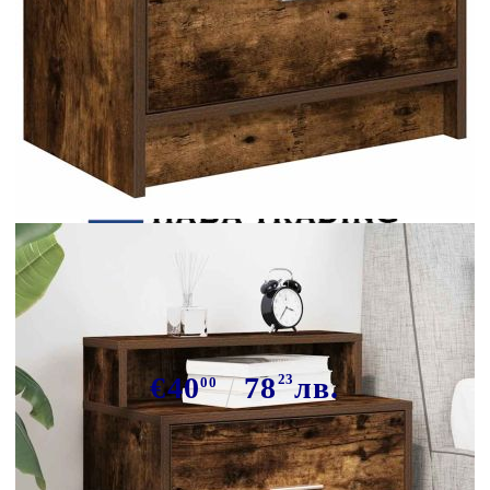
Tweet
Сподели
Нощно шкафче с чекмедже,
опушен дъб, 51x31x47 см
€40
78
23
лв.
00
В наличност: 2 бр.