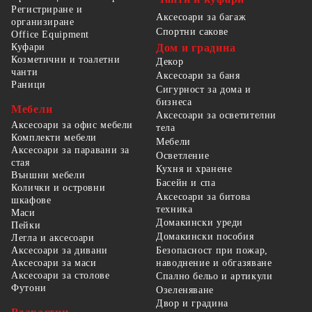
Регистриране и
Аксесоари за багаж
организиране
Спортни сакове
Office Equipment
Куфари
Дом и градина
Козметични и тоалетни
Декор
чанти
Аксесоари за баня
Раници
Сигурност за дома и
бизнеса
Мебели
Аксесоари за осветителни
Аксесоари за офис мебели
тела
Комплекти мебели
Мебели
Аксесоари за паравани за
Осветление
стая
Кухня и хранене
Външни мебели
Басейн и спа
Колички и островни
Аксесоари за битова
шкафове
техника
Маси
Домакински уреди
Пейки
Домакински пособия
Легла и аксесоари
Безопасност при пожар,
Аксесоари за дивани
наводнение и обгазяване
Аксесоари за маси
Аксесоари за столове
Спално бельо и артикули
Футони
Озеленяване
Двор и градина