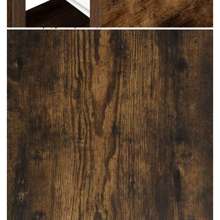
кърпа и изисква по-малко поддръжка.
Внимание:За да предотвратите преобръщане,
този продукт трябва да се използва с
предоставеното устройство за закрепване на
стена.
Цвят: Опушен дъб
Материал: Инженерно дърво
Общи размери: 51 x 31 x 47 см (Ш x Д x В)
Размери на чекмеджето: 47 x 23,5 x 24 см
(Ш x Д x В)
Брой чекмеджета: 1
Общ капацитет на теглото: 60 кг
Капацитет на теглото на едно чекмедже: 5
кг
Необходим е монтаж