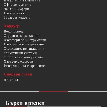
Изкуство и забавление
Офис консумативи
Чанти и куфари
Електроника
Здраве и красота
Хардуер
Водопровод
Огради и заграждения
Аксесоари за инструменти
Електрическо захранване
Отопление, вентилация и
климатични системи
Строителни консумативи
Хардуер аксесоари
Резервоари за съхранение
Спортни стоки
Атлетика
Бързи връзки