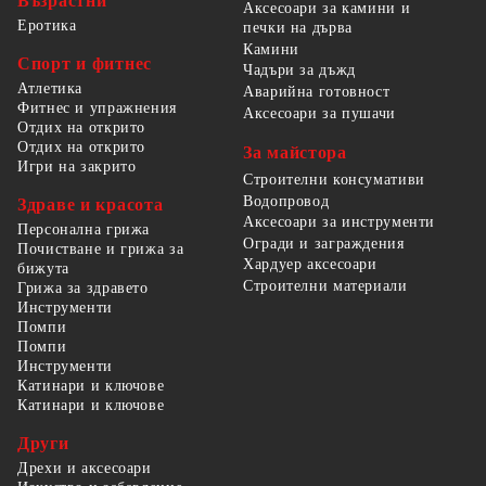
Възрастни
Аксесоари за камини и
Еротика
печки на дърва
Камини
Спорт и фитнес
Чадъри за дъжд
Атлетика
Аварийна готовност
Фитнес и упражнения
Аксесоари за пушачи
Отдих на открито
Отдих на открито
За майстора
Игри на закрито
Строителни консумативи
Водопровод
Здраве и красота
Аксесоари за инструменти
Персонална грижа
Огради и заграждения
Почистване и грижа за
Хардуер аксесоари
бижута
Строителни материали
Грижа за здравето
Инструменти
Помпи
Помпи
Инструменти
Катинари и ключове
Катинари и ключове
Други
Дрехи и аксесоари