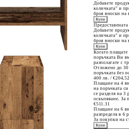
Добавете продук
количката" и пр
броя вноски на 
Предоставената
Добавете продук
количката" и пр
броя вноски на 
Когато плащате
поръчката Ви вм
разполагате с т
Отложено до 30
поръчката без о
400 лв. / €204,5
Плащане на 4 в
на поръчката си
се разделя на 3
оскъпяване. За 
€511.31
Плащане на 6 вн
разпределя в 6 
За покупки на с