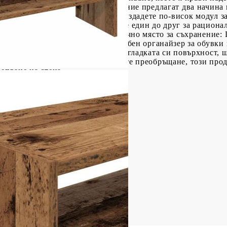
яване: Органайзерите за съхранение предлагат два начина 
дреждате един върху друг, за да създадете по-висок модул 
ство. Или можете да ги подредите един до друг за рацион
 към вашето пространство.Достатъчно място за съхранение:
ъхранение на обувки. С този удобен органайзер за обувки 
а за поддръжка: Благодарение на гладката си повърхност, 
ка. Внимание:За да предотвратите преобръщане, този проду
епване на стена.
,5 см (Ш x Д x В)