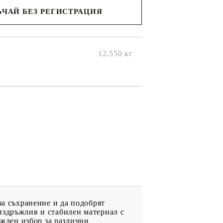
ЧАЙ БЕЗ РЕГИСТРАЦИЯ
ще се
ките на
12.550
кг
за съхранение и да подобрят
издръжлив и стабилен материал с
ежден избор за различни