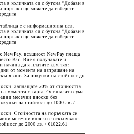
та в количката си с бутона "Добави в
и поръчка ще можете да изберете
кредита.
 таблица е с информационна цел.
та в количката си с бутона "Добави в
и поръчка ще можете да изберете
кредита.
 с NewPay, всъщност NewPay плаща
есто Вас. Вие я получавате и
ри начина да я платите към тях:
 дни от момента на изпращане на
скъпяване. За покупки на стойност до
2
носки. Заплащате 20% от стойността
 на момента с карта. Останалата сума
 равни месечни вноски без
покупки на стойност до 1000 лв. /
оски. Стойността на поръчката се
равни месечни вноски с оскъпяване.
тойност до 2000 лв. / €1022.61