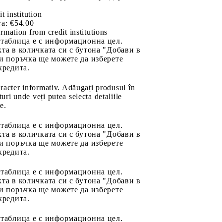
it institution
а:
€54.00
rmation from credit institutions
 таблица е с информационна цел.
та в количката си с бутона "Добави в
и поръчка ще можете да изберете
кредита.
aracter informativ. Adăugați produsul în
uri unde veți putea selecta detaliile
e.
 таблица е с информационна цел.
та в количката си с бутона "Добави в
и поръчка ще можете да изберете
кредита.
 таблица е с информационна цел.
та в количката си с бутона "Добави в
и поръчка ще можете да изберете
кредита.
 таблица е с информационна цел.