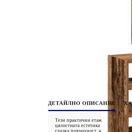
ДЕТАЙЛНО ОПИСАНИЕ
ХА
Тези практични етажерки за обувк
цялостната естетика на дома ви. 
гладка повърхност, която е устойч