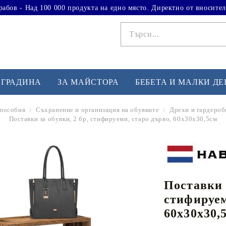
рабов - Над 100 000 продукта на едно място. Директно от вносител
 ГРАДИНА
ЗА МАЙСТОРА
БЕБЕТА И МАЛКИ Д
пособия
Съхранение и организация на обувките
Дрехи и гардероб
Поставки за обувки, 2 бр, стифируеми, старо дърво, 60x30x30,5см
ФИТНЕС УПРАЖНЕНИЯ
А
Вдигане на тежести
Б
Кардио
Бо
любимци
Поставки з
Йога и пилатес
Бе
стифируем
Лежанки за упражнения
Хо
60x30x30,
Тренажори за баланс
О