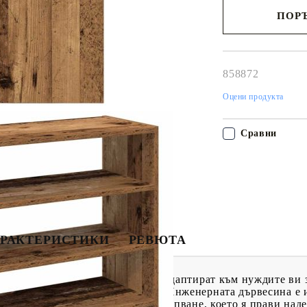
ПОРЪ
Наш представител 
свърже с Вас в рам
работния ден!
858872
Оцени продукта
Сравни
РАКТЕРИСТИКИ
РЕВЮТА
и са проектирани така, че да се адаптират към нуждите ви 
Стабилен и издръжлив материал: Инженерната дървесина е 
ива на влага, изкривяване и разцепване, което я прави над