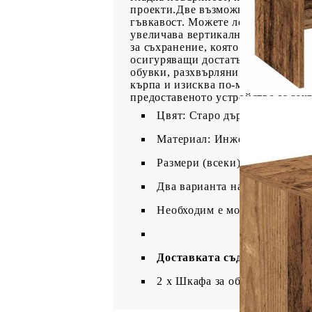
проекти.Две възможности за сглоб
гъвкавост. Можете лесно да ги по
увеличава вертикалното простран
за съхранение, която се адаптира
осигуряващи достатъчно място за с
обувки, разхвърляни по пода.Лесн
кърпа и изисква по-малко поддръж
предоставеното устройство за закр
Цвят: Старо дърво
Материал: Инженерно дърво
Размери (всеки): 60 x 30 x 30
Два варианта на сглобяване
Необходим е монтаж
Доставката съдържа:
2 x Шкафа за обувки