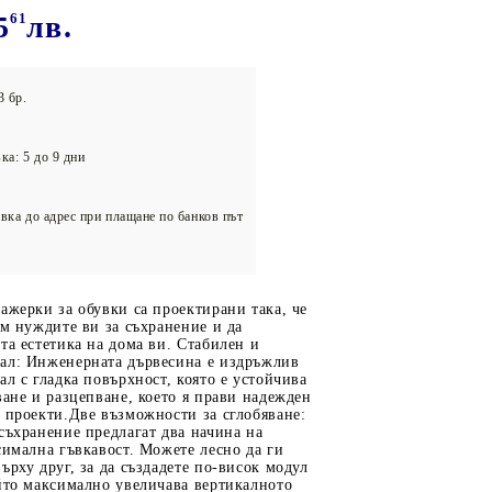
олейбол
5
61
лв.
3 бр.
ка: 5 до 9 дни
вка до адрес при плащане по банков път
ажерки за обувки са проектирани така, че
ъм нуждите ви за съхранение и да
та естетика на дома ви. Стабилен и
ал: Инженерната дървесина е издръжлив
ал с гладка повърхност, която е устойчива
ване и разцепване, което я прави надежден
 проекти.Две възможности за сглобяване:
съхранение предлагат два начина на
симална гъвкавост. Можете лесно да ги
ърху друг, за да създадете по-висок модул
йто максимално увеличава вертикалното