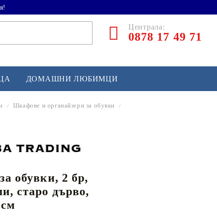
я!
Централа:
0878 17 49 71
ЕЦА
ДОМАШНИ ЛЮБИМЦИ
и
Шкафове и органайзери за обувки
ТЛЕТИКА
аскетбол
кс и бойни изкуства
а обувки, 2 бр,
йзбол и софтбол
и, старо дърво,
кей и лакрос
5см
сновно спортно оборудване