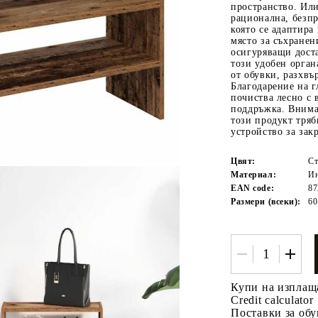
пространство. Или
рационална, безп
която се адаптира
място за съхранен
осигуряващи доста
този удобен орган
от обувки, разхвъ
Благодарение на г
почиства лесно с 
поддръжка. Внима
този продукт тряб
устройство за зак
Tweet
одели
Цвят:
Ст
Материал:
Ин
EAN code:
87
Размери (всеки):
60
Купи на изплащ
Credit calculator
Поставки за обу