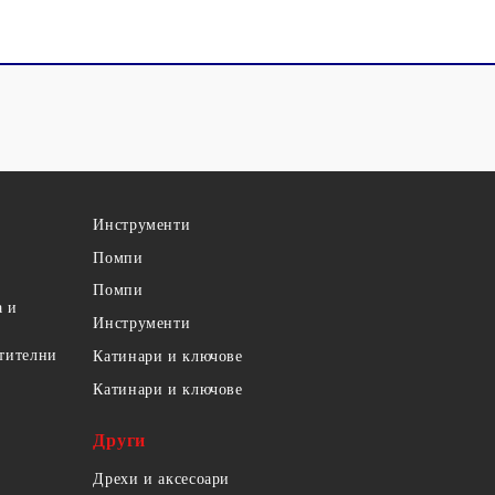
Инструменти
Помпи
Помпи
а и
Инструменти
етителни
Катинари и ключове
Катинари и ключове
Други
Дрехи и аксесоари