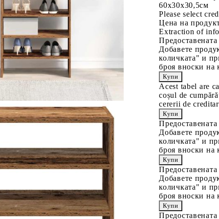
60x30x30,5см
Please select cred
Цена на продукт
Extraction of info
Предоставената
Добавете продук
количката" и пр
броя вноски на 
Acest tabel are c
coșul de cumpărăt
cererii de creditar
Предоставената
Добавете продук
количката" и пр
броя вноски на 
Предоставената
Добавете продук
количката" и пр
броя вноски на 
Предоставената