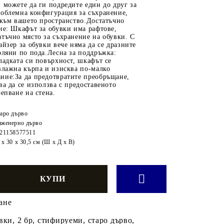
 можете да ги подредите един до друг за
роблемна конфигурация за съхранение,
 към вашето пространство.Достатъчно
ие: Шкафът за обувки има рафтове,
тъчно място за съхранение на обувки. С
айзер за обувки вече няма да се дразните
рляни по пода.Лесна за поддръжка:
ладката си повърхност, шкафът се
влажна кърпа и изисква по-малко
ние:За да предотвратите преобръщане,
ва да се използва с предоставеното
репване на стена.
аро дърво
женерно дърво
21158577511
 x 30 x 30,5 см (Ш x Д x В)
ане
вки, 2 бр, стифируеми, старо дърво,