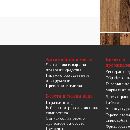
Автомобили и части
Бизнес и
Части и аксесоари за
промишле
превозни средства
Ресторантьо
Гаражно оборудване и
Обработка н
инструменти
Търговия на
Превозни средства
Маркетинг и
Бебета и малки деца
Детектиращи
Играчки и игри
Табели
Бебешки играчки и активна
Агрикултура
гимнастика
Горско стоп
Сигурност за бебето
дърводобив
Транспорт за бебето
Фризьорство
Памперси