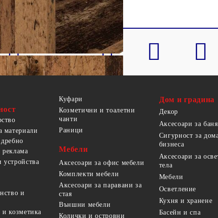
Куфари
Дом и градина
ност
Козметични и тоалетни
Декор
чанти
рство
Аксесоари за баня
Раници
а материали
Сигурност за дом
 дребно
бизнеса
Мебели
 реклама
Аксесоари за осв
 устройства
Аксесоари за офис мебели
тела
Комплекти мебели
Мебели
Аксесоари за паравани за
Осветление
анство и
стая
Кухня и хранене
Външни мебели
 и козметика
Басейн и спа
Колички и островни