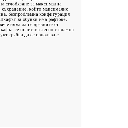
на сглобяване за максимална
за съхранение, който максимално
ална, безпроблемна конфигурация
 Шкафът за обувки има рафтове,
вече няма да се дразните от
шкафът се почиства лесно с влажна
кт трябва да се използва с