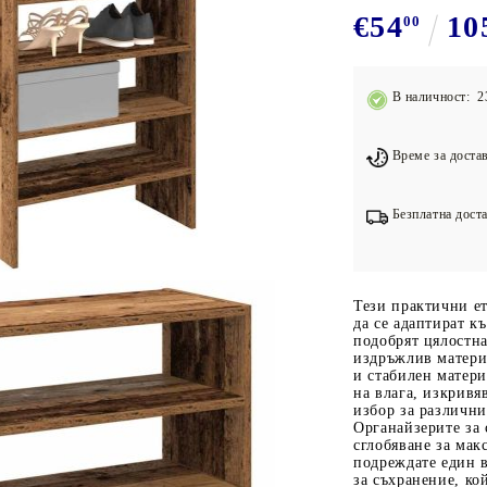
Подложки за фитнес уреди
В
€54
10
00
Лостове за набиране
Силови кули
В наличност: 2
Йога и пилатес
Време за достав
Безплатна доста
Тези практични ет
да се адаптират к
подобрят цялостна
издръжлив матери
и стабилен матери
на влага, изкривя
избор за различни
Органайзерите за 
сглобяване за мак
подреждате един в
за съхранение, ко