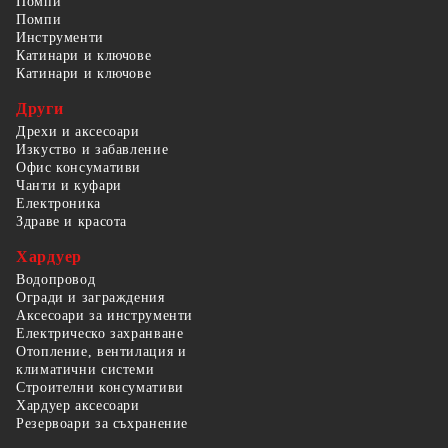
Помпи
Помпи
Инструменти
Катинари и ключове
Катинари и ключове
Други
Дрехи и аксесоари
Изкуство и забавление
Офис консумативи
Чанти и куфари
Електроника
Здраве и красота
Хардуер
Водопровод
Огради и заграждения
Аксесоари за инструменти
Електрическо захранване
Отопление, вентилация и
климатични системи
Строителни консумативи
Хардуер аксесоари
Резервоари за съхранение