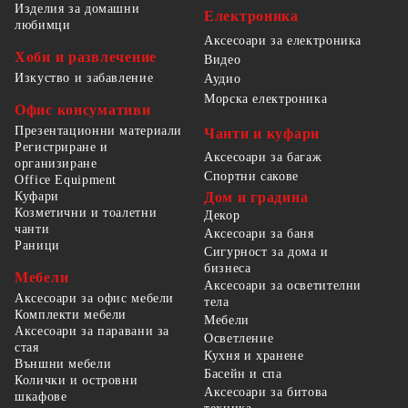
Изделия за домашни
Електроника
любимци
Аксесоари за електроника
Хоби и развлечение
Видео
Изкуство и забавление
Аудио
Морска електроника
Офис консумативи
Презентационни материали
Чанти и куфари
Регистриране и
Аксесоари за багаж
организиране
Спортни сакове
Office Equipment
Куфари
Дом и градина
Козметични и тоалетни
Декор
чанти
Аксесоари за баня
Раници
Сигурност за дома и
бизнеса
Мебели
Аксесоари за осветителни
Аксесоари за офис мебели
тела
Комплекти мебели
Мебели
Аксесоари за паравани за
Осветление
стая
Кухня и хранене
Външни мебели
Басейн и спа
Колички и островни
Аксесоари за битова
шкафове