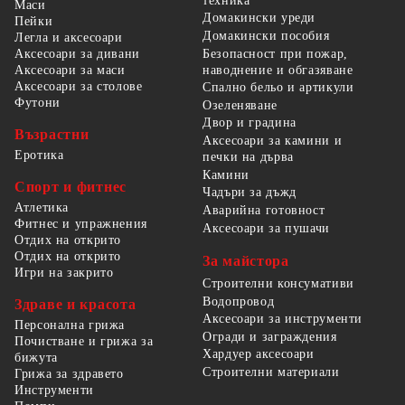
техника
Маси
Домакински уреди
Пейки
Домакински пособия
Легла и аксесоари
Безопасност при пожар,
Аксесоари за дивани
наводнение и обгазяване
Аксесоари за маси
Аксесоари за столове
Спално бельо и артикули
Футони
Озеленяване
Двор и градина
Възрастни
Аксесоари за камини и
Еротика
печки на дърва
Камини
Спорт и фитнес
Чадъри за дъжд
Атлетика
Аварийна готовност
Фитнес и упражнения
Аксесоари за пушачи
Отдих на открито
Отдих на открито
За майстора
Игри на закрито
Строителни консумативи
Водопровод
Здраве и красота
Аксесоари за инструменти
Персонална грижа
Огради и заграждения
Почистване и грижа за
Хардуер аксесоари
бижута
Строителни материали
Грижа за здравето
Инструменти