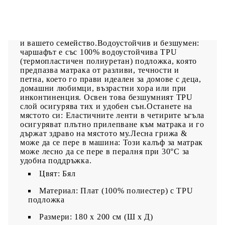
е изработен от дишащ полиестер - мека и
щадяща кожата материя. Тя ефективно отвежда
влагата и регулира температурата, като
осигурява свежа и прохладна среда за сън за вас
и вашето семейство.Водоустойчив и безшумен:
чаршафът е със 100% водоустойчива TPU
(термопластичен полиуретан) подложка, която
предпазва матрака от разливи, течности и
петна, което го прави идеален за домове с деца,
домашни любимци, възрастни хора или при
инконтиненция. Освен това безшумният TPU
слой осигурява тих и удобен сън.Останете на
мястото си: Еластичните ленти в четирите ъгъла
осигуряват плътно прилепване към матрака и го
държат здраво на мястото му.Лесна грижа &
може да се пере в машина: Този калъф за матрак
може лесно да се пере в пералня при 30°C за
удобна поддръжка.
Цвят: Бял
Материал: Плат (100% полиестер) с TPU
подложка
Размери: 180 x 200 см (Ш x Д)