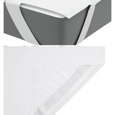
Време за доставка: 5 до 9 дни
Безплатна доставка до адрес при плащане по банков път
Цвят:
Бял
Материал:
Плат (100% полиестер) с TPU подложка
Размери:
180 x 200 см (Ш x Д)
EAN code:
8721158455185
Купи на изплащане
Credit calculator
Протектор за матрак, бял, 180x200 см, водоустойчив
Please select credit institution
Цена на продукта:
€27.00
Extraction of information from credit institutions
Предоставената таблица е с информационна цел.
Добавете продукта в количката си с бутона "Добави в
количката" и при поръчка ще можете да изберете броя