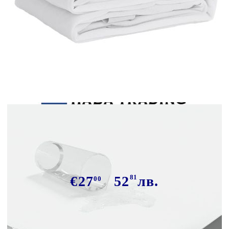
Tweet
Сподели
Протектор за матрак, бял, 180x200
см, водоустойчив
€27
52
81
лв.
00
В наличност: 128 бр.