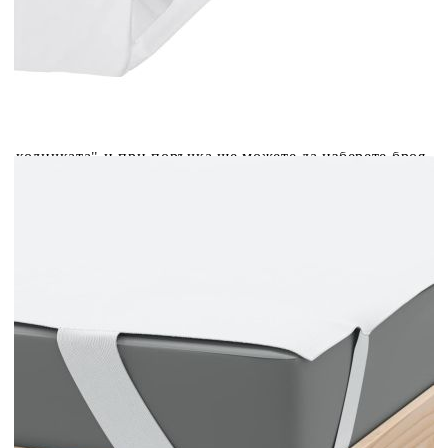
вноски на кредита.
Acest tabel are caracter informativ. Adăugați produsul în
coșul de cumpărături unde veți putea selecta detaliile
cererii de creditare.
Предоставената таблица е с информационна цел.
Добавете продукта в количката си с бутона "Добави в
количката" и при поръчка ще можете да изберете броя
вноски на кредита.
Предоставената таблица е с информационна цел.
Добавете продукта в количката си с бутона "Добави в
количката" и при поръчка ще можете да изберете броя
вноски на кредита.
Предоставената таблица е с информационна цел.
Добавете продукта в количката си с бутона "Добави в
количката" и при поръчка ще можете да изберете броя
вноски на кредита.
Предоставената таблица е с информационна цел.
Добавете продукта в количката си с бутона "Добави в
количката" и при поръчка ще можете да изберете броя