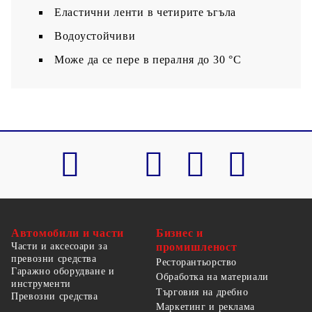
Еластични ленти в четирите ъгъла
Водоустойчиви
Може да се пере в пералня до 30 °C
Автомобили и части
Бизнес и
Части и аксесоари за
промишленост
превозни средства
Ресторантьорство
Гаражно оборудване и
Обработка на материали
инструменти
Търговия на дребно
Превозни средства
Маркетинг и реклама