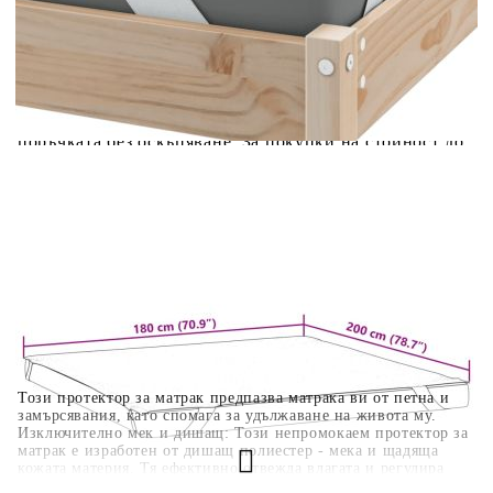
вноски на кредита.
Когато плащате с NewPay, всъщност NewPay плаща
поръчката Ви вместо Вас. Вие я получавате и
разполагате с три начина да я платите към тях:
Отложено до 30 дни от момента на изпращане на
поръчката без оскъпяване. За покупки на стойност до
400 лв. / €204,52
Плащане на 4 вноски. Заплащате 20% от стойността на
поръчката си на момента с карта. Останалата сума се
разделя на 3 равни месечни вноски без оскъпяване. За
покупки на стойност до 1000 лв. / €511.31
Плащане на 6 вноски. Стойността на поръчката се
разпределя в 6 равни месечни вноски с оскъпяване. За
покупки на стойност до 2000 лв. / €1022.61
Този протектор за матрак предпазва матрака ви от петна и
замърсявания, като спомага за удължаване на живота му.
Изключително мек и дишащ: Този непромокаем протектор за
матрак е изработен от дишащ полиестер - мека и щадяща
кожата материя. Тя ефективно отвежда влагата и регулира
температурата, като осигурява свежа и прохладна среда за