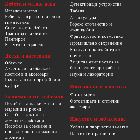
Бебета и малки деца
Детектиращи устройства
Табели
Играчки и игри
Бебешки играчки и активна
Агрикултура
гимнастика
Горско стопанство и
Сигурност за бебето
дърводобив
Транспорт за бебето
Фризьорство и козметика
Памперси
Промишлено съхранение
Кърмене и хранене
Колички и контейнери за
Дрехи и аксесоари
почистване
Защитна екипировка за
Облекло
безопасност при работа
Аксесоари за облекло
Костюми и аксесоари
Наука и лаборатории
Ръчни чанти, портфейли и
куфари
Фотоапарати и оптика
Фотография
За домашните любимци
Фотоапарати и оптични
Пособия за малки животни
аксесоари
Изделия за рибки
Стълби и рампи за
Изкуство и забавление
домашни любимци
Пособия за сресване и
Хобита и творчески занаяти
постригване на домашни
Партита и празненства
любимци