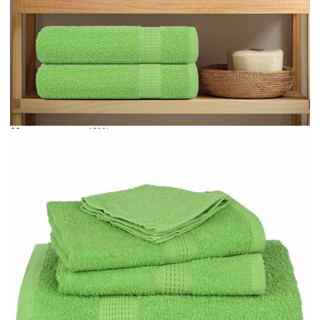
Време за доставка: 5 до 9 дни
Безплатна доставка до адрес при плащане по банков път
Цвят:
Ябълково зелено
Материал:
100% памук
EAN code:
8721012146594
Размер:
30 x 30 см (Ш x Д)
Име на серията:
FROGN
Купи на изплащане
Credit calculator
Кърпи за пране FROGN 10 бр. ябълково зелени 30x30
см 360 г/м²
Please select credit institution
Цена на продукта:
€18.00
Extraction of information from credit institutions
Предоставената таблица е с информационна цел.