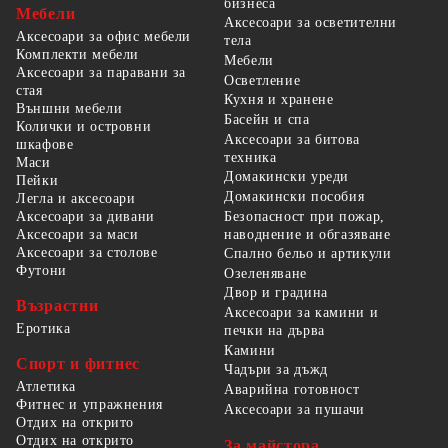
бизнеса
Мебели
Аксесоари за осветителни
Аксесоари за офис мебели
тела
Комплекти мебели
Мебели
Аксесоари за паравани за
Осветление
стая
Кухня и хранене
Външни мебели
Басейн и спа
Колички и островни
Аксесоари за битова
шкафове
техника
Маси
Домакински уреди
Пейки
Домакински пособия
Легла и аксесоари
Безопасност при пожар,
Аксесоари за дивани
наводнение и обгазяване
Аксесоари за маси
Аксесоари за столове
Спално бельо и артикули
Футони
Озеленяване
Двор и градина
Възрастни
Аксесоари за камини и
Еротика
печки на дърва
Камини
Спорт и фитнес
Чадъри за дъжд
Атлетика
Аварийна готовност
Фитнес и упражнения
Аксесоари за пушачи
Отдих на открито
Отдих на открито
За майстора