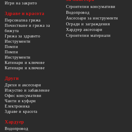
Игри на закрито
Строителни консумативи
Водопровод
Здраве и красота
Аксесоари за инструменти
Персонална грижа
Огради и заграждения
Почистване и грижа за
Хардуер аксесоари
бижута
Строителни материали
Грижа за здравето
Инструменти
Помпи
Помпи
Инструменти
Катинари и ключове
Катинари и ключове
Други
Дрехи и аксесоари
Изкуство и забавление
Офис консумативи
Чанти и куфари
Електроника
Здраве и красота
Хардуер
Водопровод