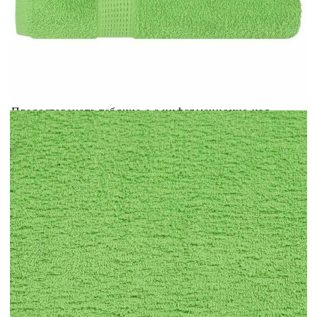
Добавете продукта в количката си с бутона "Добави в
количката" и при поръчка ще можете да изберете броя
вноски на кредита.
Acest tabel are caracter informativ. Adăugați produsul în
coșul de cumpărături unde veți putea selecta detaliile
cererii de creditare.
Предоставената таблица е с информационна цел.
Добавете продукта в количката си с бутона "Добави в
количката" и при поръчка ще можете да изберете броя
вноски на кредита.
Предоставената таблица е с информационна цел.
Добавете продукта в количката си с бутона "Добави в
количката" и при поръчка ще можете да изберете броя
вноски на кредита.
Предоставената таблица е с информационна цел.
Добавете продукта в количката си с бутона "Добави в
количката" и при поръчка ще можете да изберете броя
вноски на кредита.
Предоставената таблица е с информационна цел.