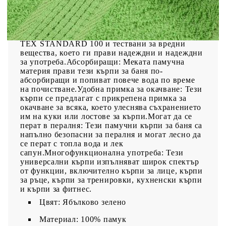
щадящ кожата материал: Тези кърпи са
изработени от 100% пръстенопреден памук,
който е мек, издръжлив и устойчив на
избледняване. Те са сертифицирани по OEKO-
TEX STANDARD 100 и тествани за вредни
вещества, което ги прави надеждни и надеждни
за употреба.Абсорбиращи: Меката памучна
материя прави тези кърпи за баня по-
абсорбиращи и попиват повече вода по време
на почистване.Удобна примка за окачване: Тези
кърпи се предлагат с прикрепена примка за
окачване за всяка, което улеснява съхранението
им на куки или лостове за кърпи.Могат да се
перат в пералня: Тези памучни кърпи за баня са
напълно безопасни за пералня и могат лесно да
се перат с топла вода и лек
сапун.Многофункционална употреба: Тези
универсални кърпи изпълняват широк спектър
от функции, включително кърпи за лице, кърпи
за ръце, кърпи за тренировки, кухненски кърпи
и кърпи за фитнес.
Цвят: Ябълково зелено
Материал: 100% памук