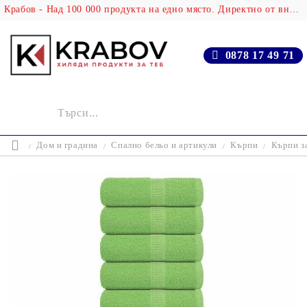
Крабов - Над 100 000 продукта на едно място. Директно от вносителя!
0878 17 49 71
Дом и градина
Спално бельо и артикули
Кърпи
Кърпи з