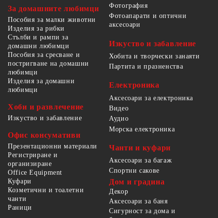
Фотография
За домашните любимци
Фотоапарати и оптични
Пособия за малки животни
аксесоари
Изделия за рибки
Стълби и рампи за
Изкуство и забавление
домашни любимци
Пособия за сресване и
Хобита и творчески занаяти
постригване на домашни
Партита и празненства
любимци
Изделия за домашни
Електроника
любимци
Аксесоари за електроника
Хоби и развлечение
Видео
Изкуство и забавление
Аудио
Морска електроника
Офис консумативи
Презентационни материали
Чанти и куфари
Регистриране и
Аксесоари за багаж
организиране
Спортни сакове
Office Equipment
Куфари
Дом и градина
Козметични и тоалетни
Декор
чанти
Аксесоари за баня
Раници
Сигурност за дома и