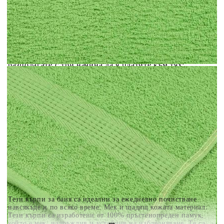
Добавете продукта в количката си с бутона "Добави в
количката" и при поръчка ще можете да изберете броя
вноски на кредита.
Когато плащате с NewPay, всъщност NewPay плаща
поръчката Ви вместо Вас. Вие я получавате и
разполагате с три начина да я платите към тях:
Отложено до 30 дни от момента на изпращане на
поръчката без оскъпяване. За покупки на стойност до
400 лв. / €204,52
Плащане на 4 вноски. Заплащате 20% от стойността на
поръчката си на момента с карта. Останалата сума се
разделя на 3 равни месечни вноски без оскъпяване. За
покупки на стойност до 1000 лв. / €511.31
Плащане на 6 вноски. Стойността на поръчката се
разпределя в 6 равни месечни вноски с оскъпяване. За
покупки на стойност до 2000 лв. / €1022.61
Тези кърпи за баня са идеални за ежедневно почистване
навсякъде и по всяко време. Мек и щадящ кожата материал:
Тези кърпи са изработени от 100% пръстенопреден памук,
който е мек, издръжлив и устойчив на избледняване. Те са