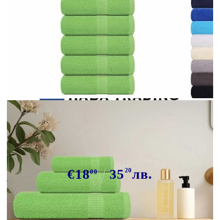
Tweet
Сподели
Кърпи за пране FROGN 10 бр.
ябълково зелени 30x30 см 360 г/м²
€18
35
20
лв.
00
В наличност: 15 бр.