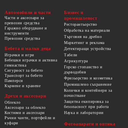
Автомобили и части
Бизнес и
Части и аксесоари за
промишленост
превозни средства
Ресторантьорство
Гаражно оборудване и
Обработка на материали
инструменти
Търговия на дребно
Превозни средства
Маркетинг и реклама
Бебета и малки деца
Детектиращи устройства
Табели
Играчки и игри
Бебешки играчки и активна
Агрикултура
гимнастика
Горско стопанство и
Сигурност за бебето
дърводобив
Транспорт за бебето
Фризьорство и козметика
Памперси
Промишлено съхранение
Кърмене и хранене
Колички и контейнери за
Дрехи и аксесоари
почистване
Защитна екипировка за
Облекло
безопасност при работа
Аксесоари за облекло
Костюми и аксесоари
Наука и лаборатории
Ръчни чанти, портфейли и
куфари
Фотоапарати и оптика