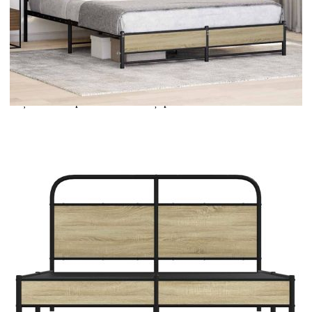
Extraction of information from credit institutions
Предоставената таблица е с информационна цел.
Добавете продукта в количката си с бутона "Добави в
количката" и при поръчка ще можете да изберете броя
вноски на кредита.
Acest tabel are caracter informativ. Adăugați produsul în
coșul de cumpărături unde veți putea selecta detaliile
cererii de creditare.
Предоставената таблица е с информационна цел.
Добавете продукта в количката си с бутона "Добави в
количката" и при поръчка ще можете да изберете броя
вноски на кредита.
Предоставената таблица е с информационна цел.
Добавете продукта в количката си с бутона "Добави в
количката" и при поръчка ще можете да изберете броя
вноски на кредита.
Предоставената таблица е с информационна цел.
Добавете продукта в количката си с бутона "Добави в
количката" и при поръчка ще можете да изберете броя