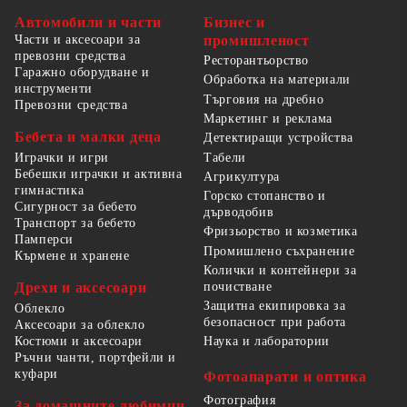
Автомобили и части
Бизнес и
Части и аксесоари за
промишленост
превозни средства
Ресторантьорство
Гаражно оборудване и
Обработка на материали
инструменти
Търговия на дребно
Превозни средства
Маркетинг и реклама
Бебета и малки деца
Детектиращи устройства
Табели
Играчки и игри
Бебешки играчки и активна
Агрикултура
гимнастика
Горско стопанство и
Сигурност за бебето
дърводобив
Транспорт за бебето
Фризьорство и козметика
Памперси
Промишлено съхранение
Кърмене и хранене
Колички и контейнери за
Дрехи и аксесоари
почистване
Защитна екипировка за
Облекло
безопасност при работа
Аксесоари за облекло
Костюми и аксесоари
Наука и лаборатории
Ръчни чанти, портфейли и
куфари
Фотоапарати и оптика
Фотография
За домашните любимци