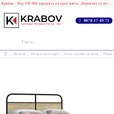
Крабов - Над 100 000 продукта на едно място. Директно от вносителя!
0878 17 49 71
Мебели
Легла и аксесоари
Легла и рамки за легла
Рамка 