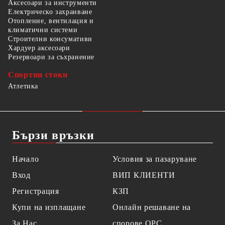
Аксесоари за инструменти
Електрическо захранване
Отопление, вентилация и
климатични системи
Строителни консумативи
Хардуер аксесоари
Резервоари за съхранение
Спортни стоки
Атлетика
Бързи връзки
Начало
Условия за пазаруване
Вход
ВИП КЛИЕНТИ
Регистрация
КЗП
Купи на изплащане
Онлайн решаване на
За Нас
спорове OPC