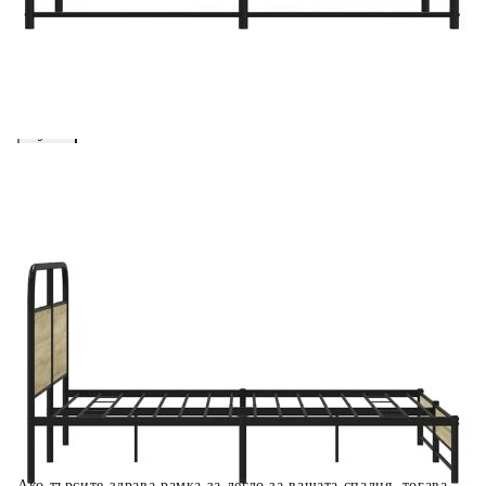
вноски на кредита.
Предоставената таблица е с информационна цел.
Добавете продукта в количката си с бутона "Добави в
количката" и при поръчка ще можете да изберете броя
вноски на кредита.
Когато плащате с NewPay, всъщност NewPay плаща
поръчката Ви вместо Вас. Вие я получавате и
разполагате с три начина да я платите към тях:
Отложено до 30 дни от момента на изпращане на
поръчката без оскъпяване. За покупки на стойност до
400 лв. / €204,52
Плащане на 4 вноски. Заплащате 20% от стойността на
поръчката си на момента с карта. Останалата сума се
разделя на 3 равни месечни вноски без оскъпяване. За
покупки на стойност до 1000 лв. / €511.31
Плащане на 6 вноски. Стойността на поръчката се
разпределя в 6 равни месечни вноски с оскъпяване. За
покупки на стойност до 2000 лв. / €1022.61
Ако търсите здрава рамка за легло за вашата спалня, тогава