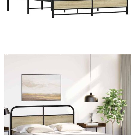
Време за доставка: 5 до 9 дни
Безплатна доставка до адрес при плащане по банков път
Цвят:
Дъб сонома
Материал:
Стомана, инженерна дървесина
EAN code:
8721158565242
Общи размери:
207 x 156 x 100 см (Д x Ш x В)
Размери на подходящ
150 x 200 см (Ш x Д) (матракът не е
матрак:
включен)
Свободна височина под
27 см
леглото:
Купи на изплащане
Credit calculator
Рамка за легло без матрак 150x200 см дъб сонома
инженерно дърво
Please select credit institution
Цена на продукта:
€118.00