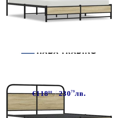
Tweet
Сподели
Рамка за легло без матрак 150x200
см дъб сонома инженерно дърво
€118
230
79
лв.
00
В наличност: 11 бр.