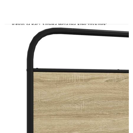
Ако търсите здрава рамка за легло за вашата
спалня, тогава тази класическа рамка за легло с
елегантен и непреходен дизайн е идеалният
избор за вас! Здрава метална конструкция:
Рамката на леглото е изработена от стомана.
Стоманата е изключително твърд и здрав
материал, който предлага изключителна
здравина и стабилност.Стабилни и издръжливи
крака: Това легло се поддържа от здрави крака,
осигуряващи стабилност, безопасност и
твърдост.Гъвкава табла: Тази рамка за легло се
предлага с табла, която осигурява отлична
опора за гърба, когато седите в леглото, за да
четете или гледате телевизия, като
същевременно служи и като декоративен
елемент.Решетъчна основа за оптимална опора:
Рамката на леглото е оборудвана с решетъчна
основа за опора и дишане на вашия матрак.
Добре е да се знае:Към това легло не е включен
матрак. Предлагаме разнообразие от матраци.
Можете да проверите нашия магазин за
подходящ матрак.
Цвят: Дъб сонома