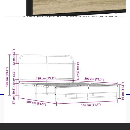
Материал: Стомана, инженерна дървесина
Общи размери: 207 x 156 x 100 см (Д x Ш x
В)
Свободна височина под леглото: 27 см
Размери на подходящ матрак: 150 x 200 см
(Ш x Д) (матракът не е включен)
С табла за глава
Необходим е монтаж