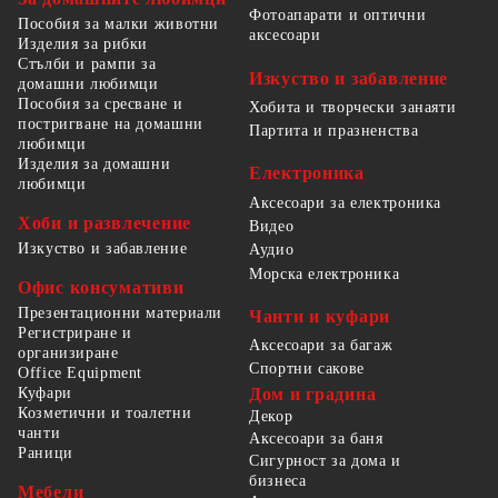
Фотоапарати и оптични
Пособия за малки животни
аксесоари
Изделия за рибки
Стълби и рампи за
Изкуство и забавление
домашни любимци
Пособия за сресване и
Хобита и творчески занаяти
постригване на домашни
Партита и празненства
любимци
Изделия за домашни
Електроника
любимци
Аксесоари за електроника
Хоби и развлечение
Видео
Изкуство и забавление
Аудио
Морска електроника
Офис консумативи
Презентационни материали
Чанти и куфари
Регистриране и
Аксесоари за багаж
организиране
Спортни сакове
Office Equipment
Куфари
Дом и градина
Козметични и тоалетни
Декор
чанти
Аксесоари за баня
Раници
Сигурност за дома и
бизнеса
Мебели