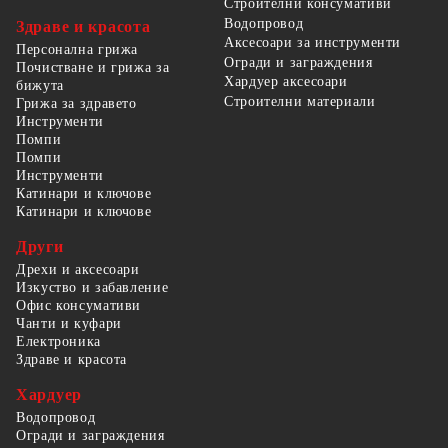
Строителни консумативи
Водопровод
Здраве и красота
Аксесоари за инструменти
Персонална грижа
Огради и заграждения
Почистване и грижа за
Хардуер аксесоари
бижута
Строителни материали
Грижа за здравето
Инструменти
Помпи
Помпи
Инструменти
Катинари и ключове
Катинари и ключове
Други
Дрехи и аксесоари
Изкуство и забавление
Офис консумативи
Чанти и куфари
Електроника
Здраве и красота
Хардуер
Водопровод
Огради и заграждения