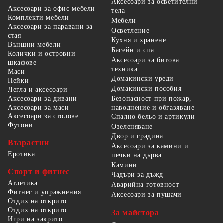
Аксесоари за осветителни
Аксесоари за офис мебели
тела
Комплекти мебели
Мебели
Аксесоари за паравани за
Осветление
стая
Кухня и хранене
Външни мебели
Басейн и спа
Колички и островни
Аксесоари за битова
шкафове
техника
Маси
Домакински уреди
Пейки
Домакински пособия
Легла и аксесоари
Безопасност при пожар,
Аксесоари за дивани
наводнение и обгазяване
Аксесоари за маси
Аксесоари за столове
Спално бельо и артикули
Футони
Озеленяване
Двор и градина
Възрастни
Аксесоари за камини и
Еротика
печки на дърва
Камини
Спорт и фитнес
Чадъри за дъжд
Атлетика
Аварийна готовност
Фитнес и упражнения
Аксесоари за пушачи
Отдих на открито
Отдих на открито
За майстора
Игри на закрито