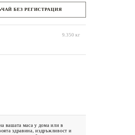
ЧАЙ БЕЗ РЕГИСТРАЦИЯ
ще се
ките на
9.350
кг
на вашата маса у дома или в
воята здравина, издръжливост и