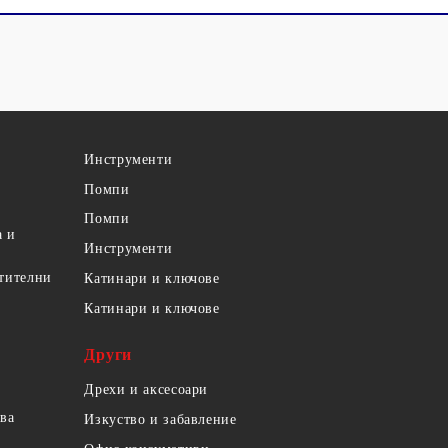
Инструменти
Помпи
Помпи
а и
Инструменти
етителни
Катинари и ключове
Катинари и ключове
Други
Дрехи и аксесоари
ова
Изкуство и забавление