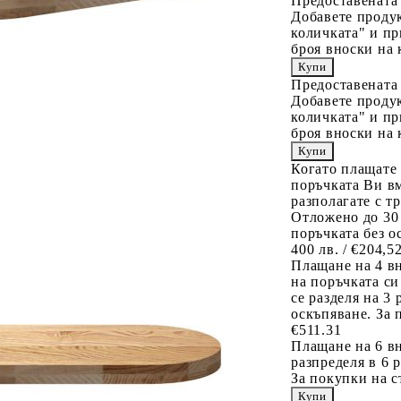
Предоставената
Добавете продук
количката" и пр
броя вноски на 
Предоставената
Добавете продук
количката" и пр
броя вноски на 
Когато плащате
поръчката Ви вм
разполагате с т
Отложено до 30
поръчката без о
400 лв. / €204,5
Плащане на 4 в
на поръчката си
се разделя на 3
оскъпяване. За 
€511.31
Плащане на 6 вн
разпределя в 6 
За покупки на с