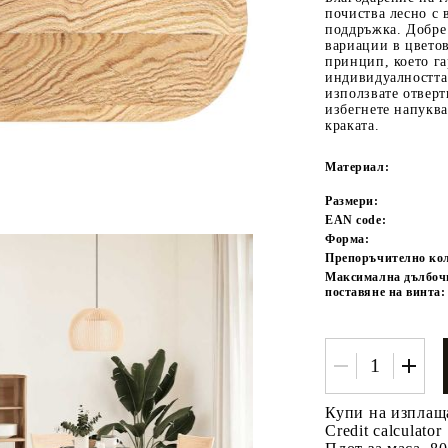
почиства лесно с 
поддръжка. Добре 
вариации в цветов
принцип, което га
индивидуалността
използвате отверт
избегнете напуква
краката.
Материал:
Tweet
одели
Размери:
EAN code:
Форма:
Препоръчително кол
Максимална дълбоч
поставяне на винта:
Купи на изплащ
Credit calculator