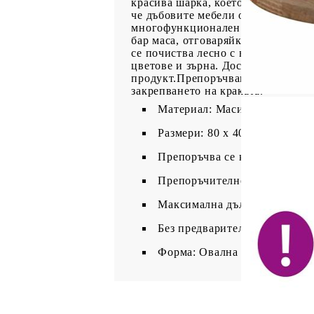
красива шарка, което я прави чуд
че дъбовите мебели остават прив
многофункционален плот може да с
бар маса, отговаряйки на разнооб
се почиства лесно с влажна кърпа
цветове и зърна. Доставката е на
продукт.Препоръчваме ви да изпол
закрепването на краката.
Материал: Масивно дъбово д
Размери: 80 x 40 x 4 см (Д x 
Препоръчва се като плот за м
Препоръчително количество к
Максимална дълбочина на по
Без предварително пробити 
Форма: Овална