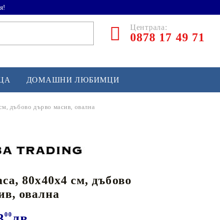
я!
Централа:
0878 17 49 71
ЕЦА
ДОМАШНИ ЛЮБИМЦИ
см, дъбово дърво масив, овална
ТЛЕТИКА
аскетбол
кс и бойни изкуства
са, 80x40x4 см, дъбово
йзбол и софтбол
ив, овална
кей и лакрос
сновно спортно оборудване
3
00
лв.