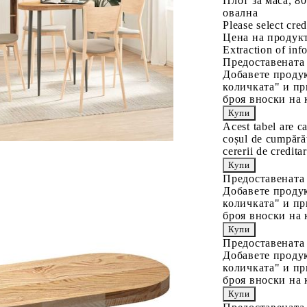
Плот за маса, 8
овална
Please select cred
Цена на продукт
Extraction of info
Предоставената
Добавете продук
количката" и пр
броя вноски на 
Acest tabel are c
coșul de cumpărăt
cererii de creditar
Предоставената
Добавете продук
количката" и пр
броя вноски на 
Предоставената
Добавете продук
количката" и пр
броя вноски на 