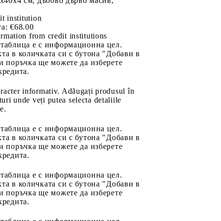
0x40x4 см, дъбово дърво масив,
it institution
а:
€68.00
rmation from credit institutions
 таблица е с информационна цел.
та в количката си с бутона "Добави в
и поръчка ще можете да изберете
кредита.
aracter informativ. Adăugați produsul în
uri unde veți putea selecta detaliile
e.
 таблица е с информационна цел.
та в количката си с бутона "Добави в
и поръчка ще можете да изберете
кредита.
 таблица е с информационна цел.
та в количката си с бутона "Добави в
и поръчка ще можете да изберете
кредита.