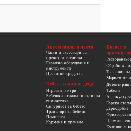
Автомобили и части
Бизнес и
Части и аксесоари за
промишле
превозни средства
Ресторантьо
Гаражно оборудване и
Обработка н
инструменти
Търговия на
Превозни средства
Маркетинг и
Бебета и малки деца
Детектиращи
Играчки и игри
Табели
Бебешки играчки и активна
Агрикултура
гимнастика
Горско стоп
Сигурност за бебето
дърводобив
Транспорт за бебето
Фризьорство
Памперси
Промишлено
Кърмене и хранене
Колички и к