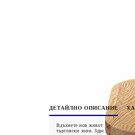
ДЕТАЙЛНО ОПИСАНИЕ
ХА
Вдъхнете нов живот на масата си 
търговски зони. Здрави и стабилн