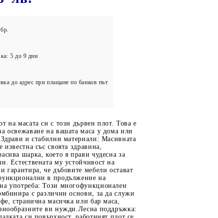
олейбол
бр.
ка: 5 до 9 дни
вка до адрес при плащане по банков път
т на масата си с този дървен плот. Това е
а освежаване на вашата маса у дома или
 Здрави и стабилни материали: Масивната
е известна със своята здравина,
асива шарка, което я прави чудесна за
и. Естествената му устойчивост на
и гарантира, че дъбовите мебели остават
функционални в продължение на
на употреба: Този многофункционален
омбинира с различни основи, за да служи
афе, странична масичка или бар маса,
азнообразните ви нужди.Лесна поддръжка:
ладката си повърхност, работният плот се