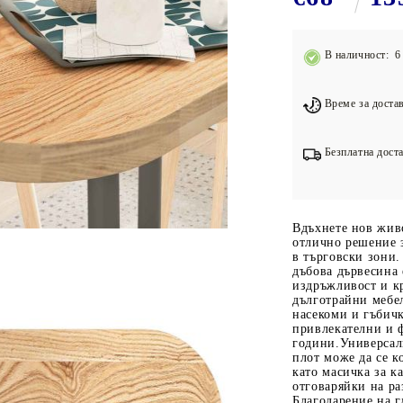
Подложки за фитнес уреди
В
Лостове за набиране
В наличност: 6 
Силови кули
Йога и пилатес
Време за достав
Безплатна доста
Вдъхнете нов живо
отлично решение з
в търговски зони.
дъбова дървесина 
издръжливост и кр
дълготрайни мебел
насекоми и гъбичк
привлекателни и 
години.Универсал
плот може да се к
като масичка за к
отговаряйки на р
Благодарение на г