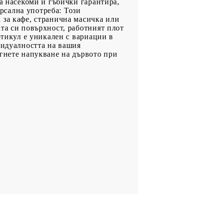
на насекоми и гъбички гарантира,
рсална употреба: Този
 за кафе, странична масичка или
та си повърхност, работният плот
ртикул е уникален с вариации в
видуалността на вашия
егнете напукване на дървото при