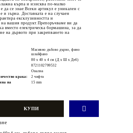
влажна кърпа и изисква по-малко
е да се знае:Всеки артикул е уникален с
е и зърна. Доставката е на случаен
рантира ексклузивността и
 на вашия продукт.Препоръчваме ви да
ка вместо електрическа бормашина, за да
не на дървото при закрепването на
Масивно дъбово дърво, фино
шлайфано
80 x 40 x 4 см (Д x Ш x Деб)
8721102799532
Овална
ичество крака:
2 чифта
ина на
15 mm
ане