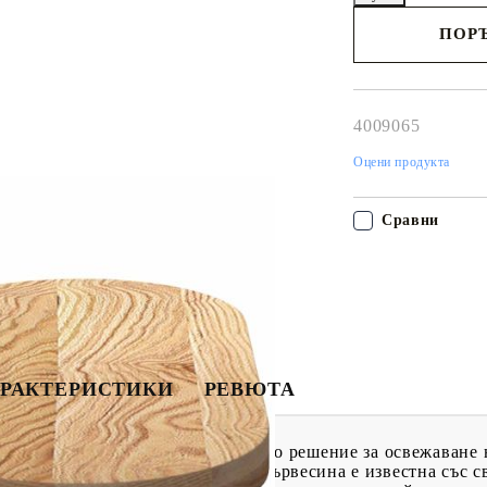
ПОРЪ
Наш представител 
свърже с Вас в рам
работния ден!
4009065
Оцени продукта
Сравни
РАКТЕРИСТИКИ
РЕВЮТА
с този дървен плот. Това е отлично решение за освежаване 
и материали: Масивната дъбова дървесина е известна със с