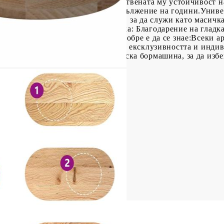
есна за дълготрайни мебели. Естествената му устойчивост 
лекателни и функционални в продължение на години.Униве
е комбинира с различни основи, за да служи като масичка
разните ви нужди.Лесна поддръжка: Благодарение на гладка
 и изисква по-малко поддръжка. Добре е да се знае:Всеки а
 случаен принцип, което гарантира ексклузивността и инди
звате отвертка вместо електрическа бормашина, за да изб
ърво, фино шлайфано
Ш x Деб)
аса за кафе
рака: 2 чифта
ставяне на винта: 15 mm
отвори