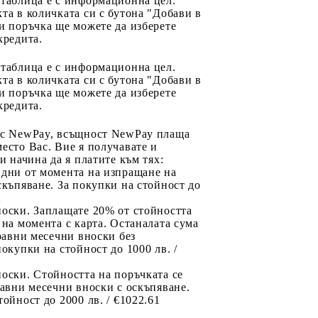
 таблица е с информационна цел.
та в количката си с бутона "Добави в
и поръчка ще можете да изберете
кредита.
 таблица е с информационна цел.
та в количката си с бутона "Добави в
и поръчка ще можете да изберете
кредита.
 с NewPay, всъщност NewPay плаща
есто Вас. Вие я получавате и
ри начина да я платите към тях:
 дни от момента на изпращане на
скъпяване. За покупки на стойност до
2
носки. Заплащате 20% от стойността
 на момента с карта. Останалата сума
 равни месечни вноски без
покупки на стойност до 1000 лв. /
оски. Стойността на поръчката се
равни месечни вноски с оскъпяване.
тойност до 2000 лв. / €1022.61