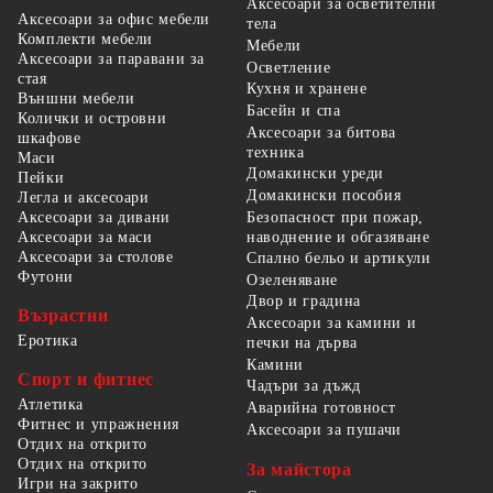
Аксесоари за осветителни
Аксесоари за офис мебели
тела
Комплекти мебели
Мебели
Аксесоари за паравани за
Осветление
стая
Кухня и хранене
Външни мебели
Басейн и спа
Колички и островни
Аксесоари за битова
шкафове
техника
Маси
Домакински уреди
Пейки
Домакински пособия
Легла и аксесоари
Безопасност при пожар,
Аксесоари за дивани
наводнение и обгазяване
Аксесоари за маси
Аксесоари за столове
Спално бельо и артикули
Футони
Озеленяване
Двор и градина
Възрастни
Аксесоари за камини и
Еротика
печки на дърва
Камини
Спорт и фитнес
Чадъри за дъжд
Атлетика
Аварийна готовност
Фитнес и упражнения
Аксесоари за пушачи
Отдих на открито
Отдих на открито
За майстора
Игри на закрито