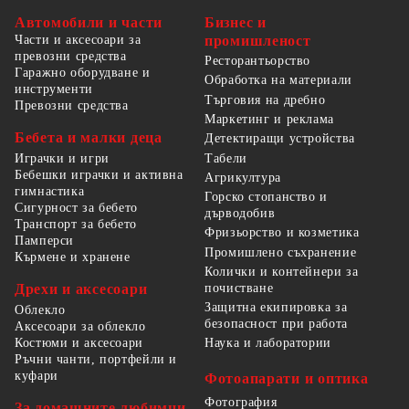
Автомобили и части
Бизнес и
Части и аксесоари за
промишленост
превозни средства
Ресторантьорство
Гаражно оборудване и
Обработка на материали
инструменти
Търговия на дребно
Превозни средства
Маркетинг и реклама
Бебета и малки деца
Детектиращи устройства
Табели
Играчки и игри
Бебешки играчки и активна
Агрикултура
гимнастика
Горско стопанство и
Сигурност за бебето
дърводобив
Транспорт за бебето
Фризьорство и козметика
Памперси
Промишлено съхранение
Кърмене и хранене
Колички и контейнери за
Дрехи и аксесоари
почистване
Защитна екипировка за
Облекло
безопасност при работа
Аксесоари за облекло
Костюми и аксесоари
Наука и лаборатории
Ръчни чанти, портфейли и
куфари
Фотоапарати и оптика
Фотография
За домашните любимци