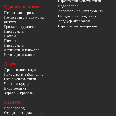
Строителни консумативи
Водопровод
Здраве и красота
Аксесоари за инструменти
Персонална грижа
Огради и заграждения
Почистване и грижа за
Хардуер аксесоари
бижута
Строителни материали
Грижа за здравето
Инструменти
Помпи
Помпи
Инструменти
Катинари и ключове
Катинари и ключове
Други
Дрехи и аксесоари
Изкуство и забавление
Офис консумативи
Чанти и куфари
Електроника
Здраве и красота
Хардуер
Водопровод
Огради и заграждения