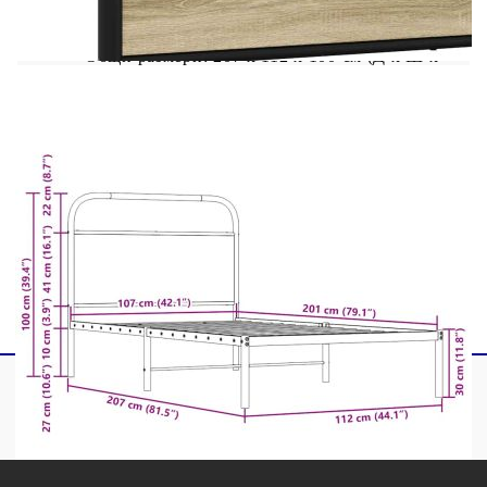
Материал: Стомана, инженерна дървесина
Общи размери: 207 x 112 x 100 см (Д x Ш x
В)
Свободна височина под леглото: 27 см
Размери на подходящ матрак: 107 x 203 см
(Ш x Д) (матракът не е включен)
С табла за глава
Необходим е монтаж