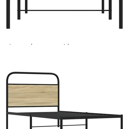
Extraction of information from credit institutions
Предоставената таблица е с информационна цел.
Добавете продукта в количката си с бутона "Добави в
количката" и при поръчка ще можете да изберете броя
вноски на кредита.
Acest tabel are caracter informativ. Adăugați produsul în
coșul de cumpărături unde veți putea selecta detaliile
cererii de creditare.
Предоставената таблица е с информационна цел.
Добавете продукта в количката си с бутона "Добави в
количката" и при поръчка ще можете да изберете броя
вноски на кредита.
Предоставената таблица е с информационна цел.
Добавете продукта в количката си с бутона "Добави в
количката" и при поръчка ще можете да изберете броя
вноски на кредита.
Предоставената таблица е с информационна цел.
Добавете продукта в количката си с бутона "Добави в
количката" и при поръчка ще можете да изберете броя