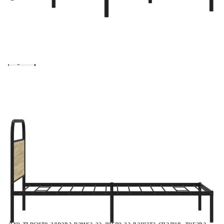
вноски на кредита.
Предоставената таблица е с информационна цел.
Добавете продукта в количката си с бутона "Добави в
количката" и при поръчка ще можете да изберете броя
вноски на кредита.
Когато плащате с NewPay, всъщност NewPay плаща
поръчката Ви вместо Вас. Вие я получавате и
разполагате с три начина да я платите към тях:
Отложено до 30 дни от момента на изпращане на
поръчката без оскъпяване. За покупки на стойност до
400 лв. / €204,52
Плащане на 4 вноски. Заплащате 20% от стойността на
поръчката си на момента с карта. Останалата сума се
разделя на 3 равни месечни вноски без оскъпяване. За
покупки на стойност до 1000 лв. / €511.31
Плащане на 6 вноски. Стойността на поръчката се
разпределя в 6 равни месечни вноски с оскъпяване. За
покупки на стойност до 2000 лв. / €1022.61
Ако търсите здрава рамка за легло за вашата спалня, тогава