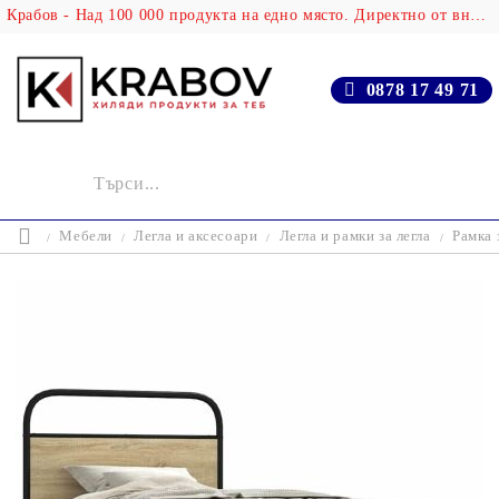
Крабов - Над 100 000 продукта на едно място. Директно от вносителя!
0878 17 49 71
Мебели
Легла и аксесоари
Легла и рамки за легла
Рамка 