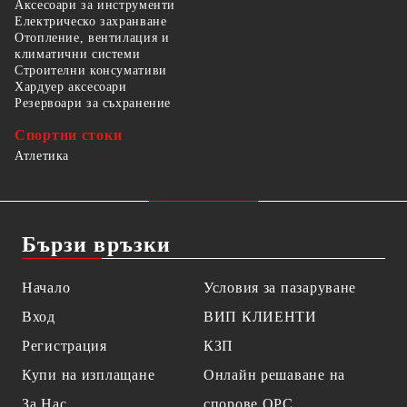
Аксесоари за инструменти
Електрическо захранване
Отопление, вентилация и
климатични системи
Строителни консумативи
Хардуер аксесоари
Резервоари за съхранение
Спортни стоки
Атлетика
Бързи връзки
Начало
Условия за пазаруване
Вход
ВИП КЛИЕНТИ
Регистрация
КЗП
Купи на изплащане
Онлайн решаване на
За Нас
спорове OPC