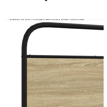
Ако търсите здрава рамка за легло за вашата
спалня, тогава тази класическа рамка за легло с
елегантен и непреходен дизайн е идеалният
избор за вас!Здрава метална конструкция:
Рамката на леглото е изработена от стомана.
Стоманата е изключително твърд и здрав
материал, който предлага изключителна
здравина и стабилност.Стабилни и издръжливи
крака: Това легло се поддържа от здрави крака,
осигуряващи стабилност, безопасност и
твърдост.Гъвкава табла: Тази рамка за легло се
предлага с табла, която осигурява отлична
опора за гърба, когато седите в леглото, за да
четете или гледате телевизия, като
същевременно служи и като декоративен
елемент.Решетъчна основа за оптимална опора:
Рамката на леглото е оборудвана с решетъчна
основа за опора и дишане на вашия
матрак.Добре е да се знае:Към това легло не е
включен матрак. Предлагаме разнообразие от
матраци. Можете да проверите нашия магазин
за подходящ матрак.
Цвят: Дъб сонома