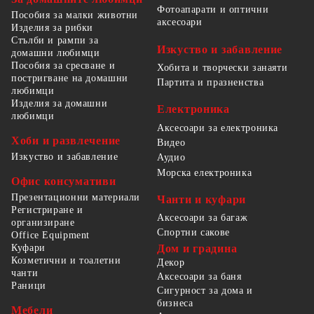
Фотоапарати и оптични
Пособия за малки животни
аксесоари
Изделия за рибки
Стълби и рампи за
Изкуство и забавление
домашни любимци
Пособия за сресване и
Хобита и творчески занаяти
постригване на домашни
Партита и празненства
любимци
Изделия за домашни
Електроника
любимци
Аксесоари за електроника
Хоби и развлечение
Видео
Изкуство и забавление
Аудио
Морска електроника
Офис консумативи
Презентационни материали
Чанти и куфари
Регистриране и
Аксесоари за багаж
организиране
Спортни сакове
Office Equipment
Куфари
Дом и градина
Козметични и тоалетни
Декор
чанти
Аксесоари за баня
Раници
Сигурност за дома и
бизнеса
Мебели