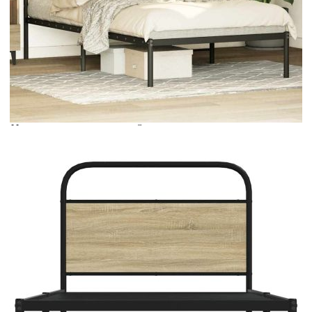
Време за доставка: 5 до 9 дни
Безплатна доставка до адрес при плащане по банков път
Цвят:
Дъб сонома
Материал:
Стомана, инженерна дървесина
EAN code:
8721158563484
Общи размери:
207 x 112 x 100 см (Д x Ш x В)
Размери на подходящ
107 x 203 см (Ш x Д) (матракът не е
матрак:
включен)
Свободна височина под
27 см
леглото:
Купи на изплащане
Credit calculator
Рамка за легло без матрак 107x203 см дъб сонома
инженерно дърво
Please select credit institution
Цена на продукта:
€88.00