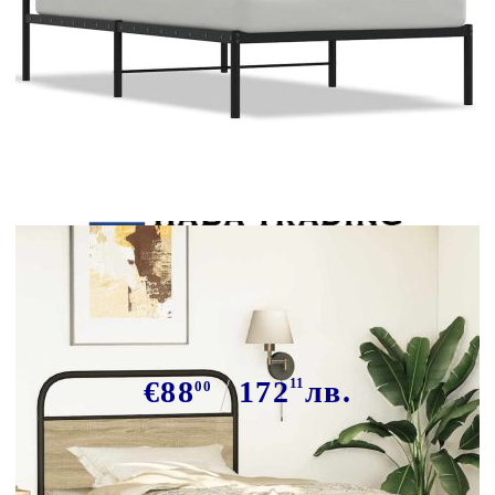
Tweet
Сподели
Рамка за легло без матрак 107x203
см дъб сонома инженерно дърво
€88
172
11
лв.
00
В наличност: 5 бр.