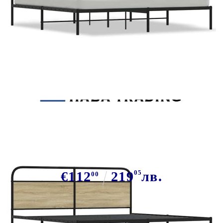
Tweet
Сподели
Метална рамка за легло, без
матрак, сонома дъб, 180x200 см
€112
219
05
лв.
00
В наличност: 22 бр.