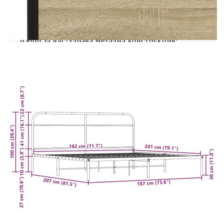
Ако търсите здрава рамка за легло за вашата
спалня, тогава тази класическа рамка за легло с
елегантен и непреходен дизайн е идеалният
избор за вас!Здрава метална конструкция:
Рамката на леглото е изработена от стомана.
Стоманата е изключително твърд и здрав
материал, който предлага изключителна
здравина и стабилност.Стабилни и издръжливи
крака: Това легло се поддържа от здрави крака,
осигуряващи стабилност, безопасност и
твърдост.Гъвкава табла: Тази рамка за легло се
предлага с табла, която осигурява отлична
опора за гърба, когато седите в леглото, за да
четете или гледате телевизия, като
същевременно служи и като декоративен
елемент.Решетъчна основа за оптимална опора:
Рамката на леглото е оборудвана с решетъчна
основа за опора и дишане на вашия
матрак.Добре е да се знае:Към това легло не е
включен матрак. Предлагаме разнообразие от
матраци. Можете да проверите нашия магазин
за подходящ матрак.
Цвят: Дъб сонома