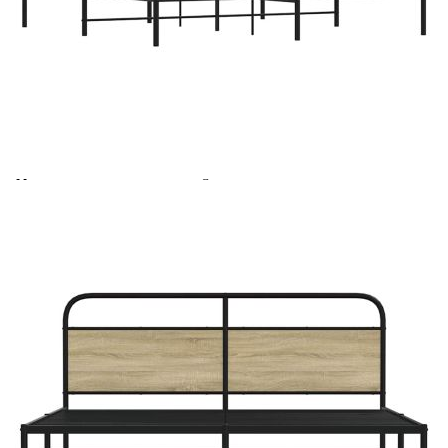
Време за доставка: 5 до 9 дни
Безплатна доставка до адрес при плащане по банков път
Цвят:
Дъб сонома
Материал:
Стомана, инженерна дървесина
EAN code:
8721158549167
Общи размери:
207 x 187 x 100 см (Д x Ш x В)
Размери на подходящ
180 x 200 см (Ш x Д) (матрак не е
матрак:
включен)
Свободна височина под
28 см
леглото:
Купи на изплащане
Credit calculator
Метална рамка за легло, без матрак, сонома дъб,
180x200 см
Please select credit institution
Цена на продукта:
€112.00