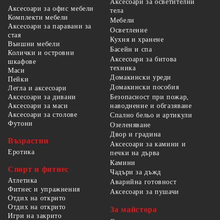
Аксесоари за осветителни
Аксесоари за офис мебели
тела
Комплекти мебели
Мебели
Аксесоари за паравани за
Осветление
стая
Кухня и хранене
Външни мебели
Басейн и спа
Колички и островни
Аксесоари за битова
шкафове
техника
Маси
Домакински уреди
Пейки
Домакински пособия
Легла и аксесоари
Безопасност при пожар,
Аксесоари за дивани
наводнение и обгазяване
Аксесоари за маси
Аксесоари за столове
Спално бельо и артикули
Футони
Озеленяване
Двор и градина
Възрастни
Аксесоари за камини и
Еротика
печки на дърва
Камини
Спорт и фитнес
Чадъри за дъжд
Атлетика
Аварийна готовност
Фитнес и упражнения
Аксесоари за пушачи
Отдих на открито
Отдих на открито
За майстора
Игри на закрито