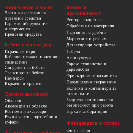
Автомобили и части
Бизнес и
Части и аксесоари за
промишленост
превозни средства
Ресторантьорство
Гаражно оборудване и
Обработка на материали
инструменти
Търговия на дребно
Превозни средства
Маркетинг и реклама
Бебета и малки деца
Детектиращи устройства
Табели
Играчки и игри
Бебешки играчки и активна
Агрикултура
гимнастика
Горско стопанство и
Сигурност за бебето
дърводобив
Транспорт за бебето
Фризьорство и козметика
Памперси
Промишлено съхранение
Кърмене и хранене
Колички и контейнери за
Дрехи и аксесоари
почистване
Защитна екипировка за
Облекло
безопасност при работа
Аксесоари за облекло
Костюми и аксесоари
Наука и лаборатории
Ръчни чанти, портфейли и
куфари
Фотоапарати и оптика
Фотография
За домашните любимци