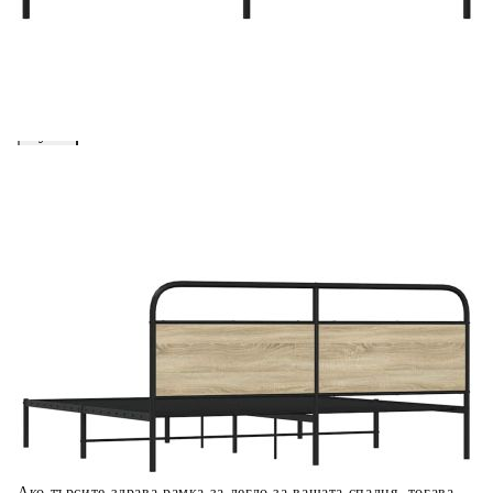
вноски на кредита.
Предоставената таблица е с информационна цел.
Добавете продукта в количката си с бутона "Добави в
количката" и при поръчка ще можете да изберете броя
вноски на кредита.
Когато плащате с NewPay, всъщност NewPay плаща
поръчката Ви вместо Вас. Вие я получавате и
разполагате с три начина да я платите към тях:
Отложено до 30 дни от момента на изпращане на
поръчката без оскъпяване. За покупки на стойност до
400 лв. / €204,52
Плащане на 4 вноски. Заплащате 20% от стойността на
поръчката си на момента с карта. Останалата сума се
разделя на 3 равни месечни вноски без оскъпяване. За
покупки на стойност до 1000 лв. / €511.31
Плащане на 6 вноски. Стойността на поръчката се
разпределя в 6 равни месечни вноски с оскъпяване. За
покупки на стойност до 2000 лв. / €1022.61
Ако търсите здрава рамка за легло за вашата спалня, тогава