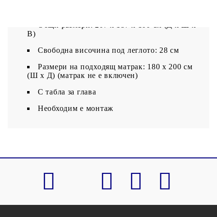
Материал: Стомана, инженерна дървесина
Общи размери: 207 x 187 x 100 см (Д x Ш x
В)
Свободна височина под леглото: 28 см
Размери на подходящ матрак: 180 x 200 см
(Ш x Д) (матрак не е включен)
С табла за глава
Необходим е монтаж