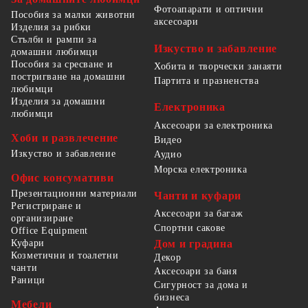
Фотоапарати и оптични
Пособия за малки животни
аксесоари
Изделия за рибки
Стълби и рампи за
Изкуство и забавление
домашни любимци
Пособия за сресване и
Хобита и творчески занаяти
постригване на домашни
Партита и празненства
любимци
Изделия за домашни
Електроника
любимци
Аксесоари за електроника
Хоби и развлечение
Видео
Изкуство и забавление
Аудио
Морска електроника
Офис консумативи
Презентационни материали
Чанти и куфари
Регистриране и
Аксесоари за багаж
организиране
Спортни сакове
Office Equipment
Куфари
Дом и градина
Козметични и тоалетни
Декор
чанти
Аксесоари за баня
Раници
Сигурност за дома и
бизнеса
Мебели