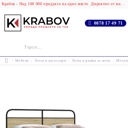
Крабов - Над 100 000 продукта на едно място. Директно от вносителя!
0878 17 49 71
Мебели
Легла и аксесоари
Легла и рамки за легла
Металн