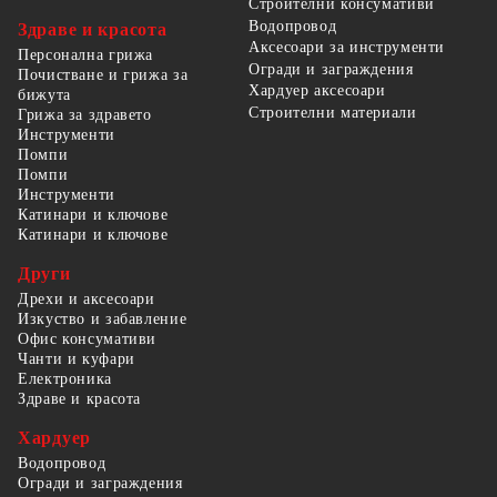
Строителни консумативи
Водопровод
Здраве и красота
Аксесоари за инструменти
Персонална грижа
Огради и заграждения
Почистване и грижа за
Хардуер аксесоари
бижута
Строителни материали
Грижа за здравето
Инструменти
Помпи
Помпи
Инструменти
Катинари и ключове
Катинари и ключове
Други
Дрехи и аксесоари
Изкуство и забавление
Офис консумативи
Чанти и куфари
Електроника
Здраве и красота
Хардуер
Водопровод
Огради и заграждения