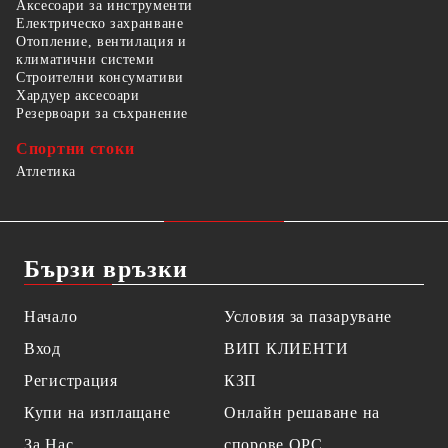
Аксесоари за инструменти
Електрическо захранване
Отопление, вентилация и
климатични системи
Строителни консумативи
Хардуер аксесоари
Резервоари за съхранение
Спортни стоки
Атлетика
Бързи връзки
Начало
Условия за пазаруване
Вход
ВИП КЛИЕНТИ
Регистрация
КЗП
Купи на изплащане
Онлайн решаване на
За Нас
спорове OPC