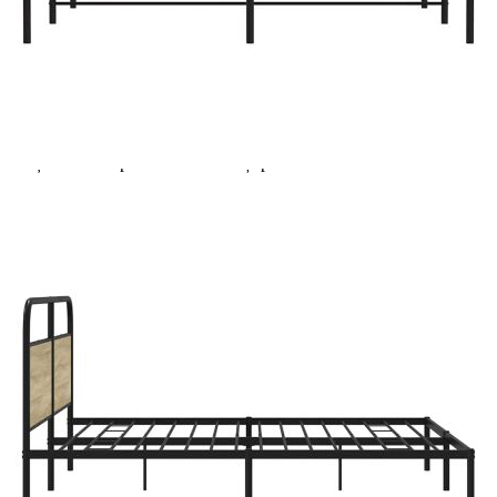
Extraction of information from credit institutions
Предоставената таблица е с информационна цел.
Добавете продукта в количката си с бутона "Добави в
количката" и при поръчка ще можете да изберете броя
вноски на кредита.
Acest tabel are caracter informativ. Adăugați produsul în
coșul de cumpărături unde veți putea selecta detaliile
cererii de creditare.
Предоставената таблица е с информационна цел.
Добавете продукта в количката си с бутона "Добави в
количката" и при поръчка ще можете да изберете броя
вноски на кредита.
Предоставената таблица е с информационна цел.
Добавете продукта в количката си с бутона "Добави в
количката" и при поръчка ще можете да изберете броя
вноски на кредита.
Предоставената таблица е с информационна цел.
Добавете продукта в количката си с бутона "Добави в
количката" и при поръчка ще можете да изберете броя