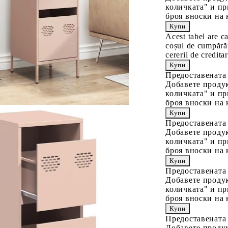
количката" и пр
броя вноски на 
Acest tabel are c
coșul de cumpărăt
cererii de creditar
Предоставената
Добавете продук
количката" и пр
броя вноски на 
Предоставената
Добавете продук
количката" и пр
броя вноски на 
Предоставената
Добавете продук
количката" и пр
броя вноски на 
Предоставената
Добавете продук