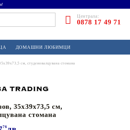
я!
Централа:
0878 17 49 71
ЕЦА
ДОМАШНИ ЛЮБИМЦИ
 35x39x73,5 см, студеновалцувана стомана
ТЛЕТИКА
аскетбол
кс и бойни изкуства
ов, 35x39x73,5 см,
йзбол и софтбол
лцувана стомана
кей и лакрос
сновно спортно оборудване
7
76
лв.