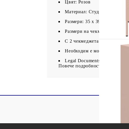
Цвят: Розов
Материал: Студеновалцувана
Размери: 35 x 39 x 73,5 см (Ш
Размери на чекмеджето: 31 x 
С 2 чекмеджета
Необходим е монтаж
Legal Documents:
Повече подробности за предотв