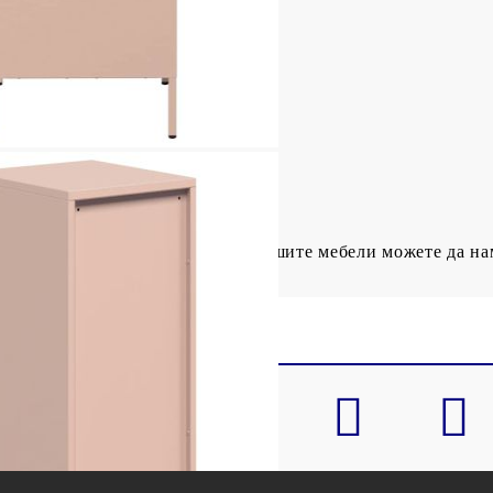
 стомана
 x Д x В)
29 x 25 см (Ш x Д x В)
ратяване на преобръщането на вашите мебели можете да н