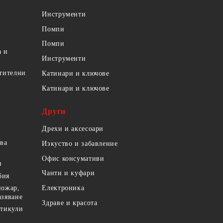
Инструменти
Помпи
Помпи
а и
Инструменти
етителни
Катинари и ключове
Катинари и ключове
Други
Дрехи и аксесоари
ова
Изкуство и забавление
Офис консумативи
и
Чанти и куфари
бия
пожар,
Електроника
азяване
Здраве и красота
ртикули