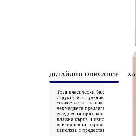
ДЕТАЙЛНО ОПИСАНИЕ
ХА
Този класически бюфет е предназн
структура: Студеновалцуваната ст
спокоен стил на вашия интериор, 
чекмеджета предлага достатъчно м
ежедневни принадлежности.Лесна 
влажна кърпа и изисква по-малко
всекидневни, коридори и т.н. за 
използва с предоставеното устройс