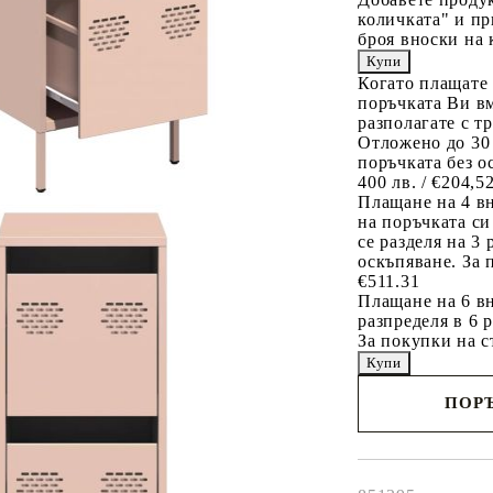
количката" и пр
броя вноски на 
Когато плащате
поръчката Ви вм
разполагате с т
Отложено до 30
поръчката без о
400 лв. / €204,5
Плащане на 4 в
на поръчката си
се разделя на 3
оскъпяване. За 
€511.31
Плащане на 6 вн
разпределя в 6 
За покупки на с
ПОРЪ
Наш представител 
свърже с Вас в рам
работния ден!