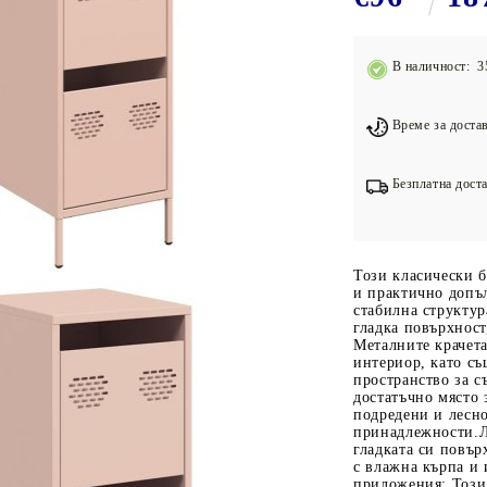
Подложки за фитнес уреди
В
Лостове за набиране
В наличност: 3
Силови кули
Йога и пилатес
Време за достав
Безплатна доста
Този класически б
и практично допъ
стабилна структур
гладка повърхност
Металните крачета
интериор, като с
пространство за с
достатъчно място 
подредени и лесн
принадлежности.Л
гладката си повър
с влажна кърпа и
приложения: Този