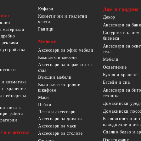
Куфари
Дом и градина
ност
Козметични и тоалетни
Декор
чанти
рство
Аксесоари за баня
Раници
а материали
Сигурност за дом
 дребно
бизнеса
Мебели
 реклама
Аксесоари за осв
 устройства
Аксесоари за офис мебели
тела
Комплекти мебели
Мебели
Аксесоари за паравани за
Осветление
анство и
стая
Кухня и хранене
Външни мебели
 и козметика
Басейн и спа
Колички и островни
 съхранение
Аксесоари за бит
шкафове
онтейнери за
техника
Маси
Домакински уред
Пейки
пировка за
Домакински посо
Легла и аксесоари
 при работа
Безопасност при 
Аксесоари за дивани
оратории
наводнение и обг
Аксесоари за маси
ти и оптика
Спално бельо и а
Аксесоари за столове
Озеленяване
Футони