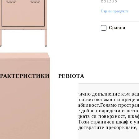
851395
Оцени продукта
Сравни
РАКТЕРИСТИКИ
РЕВЮТА
ачен да бъде декоративно и практично допълнение към ваш
омана има по-гладка повърхност, по-висока якост и прециз
като същевременно осигуряват стабилност.Голямо простран
ясто за съхранение, за да държите добре подредени и лес
поддръжка: Благодарение на гладката си повърхност, шкаф
 поддръжка.Широки приложения: Този страничен шкаф е ун
вашите нужди. Внимание:За да предотвратите преобръщане, 
тво за закрепване на стена.