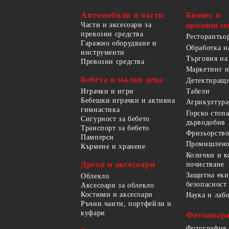
Автомобили и части
Бизнес и
Части и аксесоари за
промишле
превозни средства
Ресторантьо
Гаражно оборудване и
Обработка н
инструменти
Търговия на
Превозни средства
Маркетинг и
Бебета и малки деца
Детектиращи
Играчки и игри
Табели
Бебешки играчки и активна
Агрикултура
гимнастика
Горско стоп
Сигурност за бебето
дърводобив
Транспорт за бебето
Фризьорство
Памперси
Промишлено
Кърмене и хранене
Колички и к
Дрехи и аксесоари
почистване
Защитна еки
Облекло
безопасност
Аксесоари за облекло
Костюми и аксесоари
Наука и лаб
Ръчни чанти, портфейли и
куфари
Фотоапара
Фотография