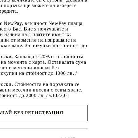
и поръчка ще можете да изберете
кредита.
 с NewPay, всъщност NewPay плаща
есто Вас. Вие я получавате и
ри начина да я платите към тях:
 дни от момента на изпращане на
скъпяване. За покупки на стойност до
2
носки. Заплащате 20% от стойността
 на момента с карта. Останалата сума
 равни месечни вноски без
покупки на стойност до 1000 лв. /
оски. Стойността на поръчката се
равни месечни вноски с оскъпяване.
тойност до 2000 лв. / €1022.61
ЧАЙ БЕЗ РЕГИСТРАЦИЯ
ще се
ките на