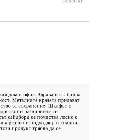
14.530
кг
ия дом и офис. Здрава и стабилна
ност. Металните крачета придават
ство за съхранение: Шкафът с
нодостъпни различните си
ът сайдборд се почиства лесно с
иверсален и подходящ за спални,
този продукт трябва да се