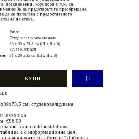
и, всекидневни, коридори и т.н. за
имание:За да предотвратите преобръщане,
ва да се използва с предоставеното
репване на стена.
Розов
Студеновалцувана стомана
35 x 39 x 73,5 см (Ш x Д x В)
8721102931529
ето:
31 x 29 x 25 см (Ш x Д x В)
ане
5x39x73,5 см, студеновалцувана
it institution
а:
€96.00
rmation from credit institutions
 таблица е с информационна цел.
та в количката си с бутона "Добави в