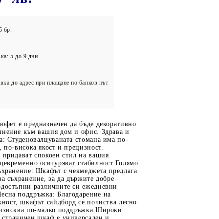
олейбол
5 бр.
ка: 5 до 9 дни
вка до адрес при плащане по банков път
юфет е предназначен да бъде декоративно
лнение към вашия дом и офис. Здрава и
а: Студеновалцуваната стомана има по-
, по-висока якост и прецизност.
 придават спокоен стил на вашия
ъщевременно осигуряват стабилност.Голямо
ъхранение: Шкафът с чекмеджета предлага
за съхранение, за да държите добре
одостъпни различните си ежедневни
есна поддръжка: Благодарение на
хност, шкафът сайдборд се почиства лесно
 изисква по-малко поддръжка.Широки
 страничен шкаф е универсален и