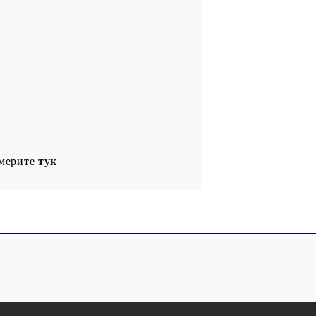
америте
тук