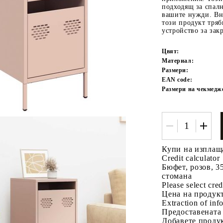
подходящ за спалн
вашите нужди. Вн
този продукт тряб
устройство за зак
Цвят:
Материал:
Размери:
EAN code:
Размери на чекмедж
Tweet
одели
Купи на изплащ
Credit calculator
Бюфет, розов, 3
стомана
Please select cred
Цена на продукт
Extraction of info
Предоставената
Добавете продук