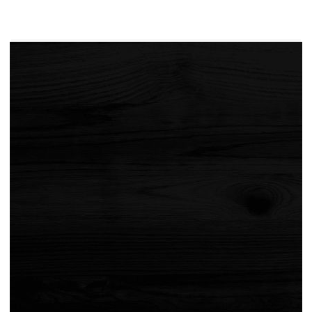
продукт.Препоръчваме ви да използвате
отвертка вместо електрическа бормашина, за да
избегнете напукване на дървото при
закрепването на краката.
Цвят: Тъмнокафяв
Материал: Масивно дъбово дърво, фино
шлайфано с тъмнокафяв финиш
Размери: 120 x 60 x 2 см (Д x Ш x Деб)
Препоръчва се като плот за маса за кафе
Препоръчително количество крака: 2 чифта
Максимална дълбочина на поставяне на
винта: 15 mm
Без предварително пробити отвори
Форма: Овална