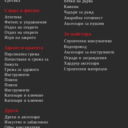
Еротика
печки на дърва
Камини
Спорт и фитнес
Чадъри за дъжд
Атлетика
Аварийна готовност
Фитнес и упражнения
Аксесоари за пушачи
Отдих на открито
Отдих на открито
За майстора
Игри на закрито
Строителни консумативи
Водопровод
Здраве и красота
Аксесоари за инструменти
Персонална грижа
Огради и заграждения
Почистване и грижа за
Хардуер аксесоари
бижута
Строителни материали
Грижа за здравето
Инструменти
Помпи
Помпи
Инструменти
Катинари и ключове
Катинари и ключове
Други
Дрехи и аксесоари
Изкуство и забавление
Офис консумативи