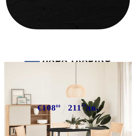
Tweet
Сподели
Плот за маса, тъмнокафяв,
120x60x2 см, дъб масив, овална
€108
211
23
лв.
00
В наличност: 2 бр.