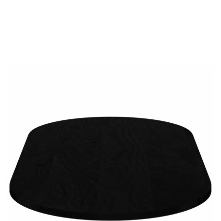
Добавете продукта в количката си с бутона "Добави в
количката" и при поръчка ще можете да изберете броя
вноски на кредита.
Предоставената таблица е с информационна цел.
Добавете продукта в количката си с бутона "Добави в
количката" и при поръчка ще можете да изберете броя
вноски на кредита.
Когато плащате с NewPay, всъщност NewPay плаща
поръчката Ви вместо Вас. Вие я получавате и
разполагате с три начина да я платите към тях:
Отложено до 30 дни от момента на изпращане на
поръчката без оскъпяване. За покупки на стойност до
400 лв. / €204,52
Плащане на 4 вноски. Заплащате 20% от стойността на
поръчката си на момента с карта. Останалата сума се
разделя на 3 равни месечни вноски без оскъпяване. За
покупки на стойност до 1000 лв. / €511.31
Плащане на 6 вноски. Стойността на поръчката се
разпределя в 6 равни месечни вноски с оскъпяване. За
покупки на стойност до 2000 лв. / €1022.61