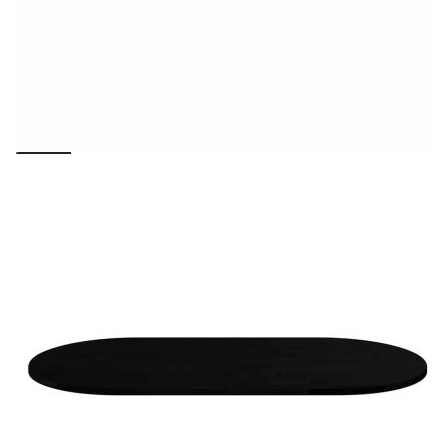
Please select credit institution
Цена на продукта:
€108.00
Extraction of information from credit institutions
Предоставената таблица е с информационна цел.
Добавете продукта в количката си с бутона "Добави в
количката" и при поръчка ще можете да изберете броя
вноски на кредита.
Acest tabel are caracter informativ. Adăugați produsul în
coșul de cumpărături unde veți putea selecta detaliile
cererii de creditare.
Предоставената таблица е с информационна цел.
Добавете продукта в количката си с бутона "Добави в
количката" и при поръчка ще можете да изберете броя
вноски на кредита.
Предоставената таблица е с информационна цел.
Добавете продукта в количката си с бутона "Добави в
количката" и при поръчка ще можете да изберете броя
вноски на кредита.
Предоставената таблица е с информационна цел.