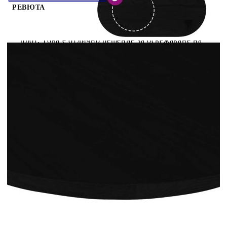
РЕВЮТА
Вдъхнете нов живот на масата си с този дървен
плот. Това е отлично решение за освежаване на
вашата маса у дома или в търговски зони.
Здрави и стабилни материали: Масивната
дъбова дървесина е известна със своята
здравина, издръжливост и красива шарка, което
я прави чудесна за дълготрайни мебели.
Естествената му устойчивост на насекоми и
гъбички гарантира, че дъбовите мебели остават
привлекателни и функционални в продължение
на години.Универсална употреба: Този
многофункционален плот може да се комбинира
с различни основи, за да служи като масичка за
кафе, странична масичка или бар маса,
отговаряйки на разнообразните ви нужди.Лесна
поддръжка: Благодарение на гладката си
повърхност, работният плот се почиства лесно с
влажна кърпа и изисква по-малко поддръжка.
Добре е да се знае:Всеки артикул е уникален с
вариации в цветове и зърна. Доставката е на
случаен принцип, което гарантира
ексклузивността и индивидуалността на вашия