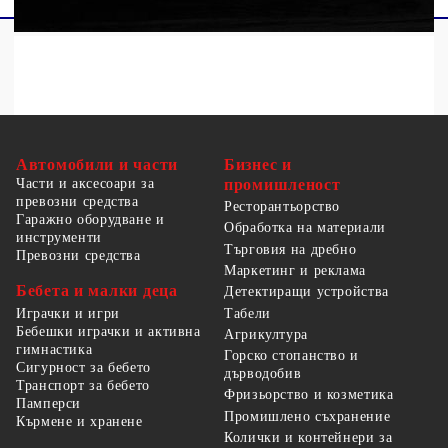
Автомобили и части
Бизнес и
Части и аксесоари за
промишленост
превозни средства
Ресторантьорство
Гаражно оборудване и
Обработка на материали
инструменти
Търговия на дребно
Превозни средства
Маркетинг и реклама
Бебета и малки деца
Детектиращи устройства
Табели
Играчки и игри
Бебешки играчки и активна
Агрикултура
гимнастика
Горско стопанство и
Сигурност за бебето
дърводобив
Транспорт за бебето
Фризьорство и козметика
Памперси
Промишлено съхранение
Кърмене и хранене
Колички и контейнери за