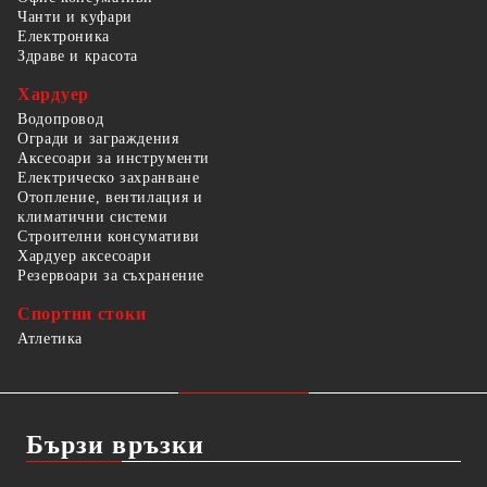
Чанти и куфари
Електроника
Здраве и красота
Хардуер
Водопровод
Огради и заграждения
Аксесоари за инструменти
Електрическо захранване
Отопление, вентилация и
климатични системи
Строителни консумативи
Хардуер аксесоари
Резервоари за съхранение
Спортни стоки
Атлетика
Бързи връзки