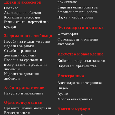
Дрехи и аксесоари
почистване
Защитна екипировка за
Облекло
безопасност при работа
Аксесоари за облекло
Костюми и аксесоари
Наука и лаборатории
Ръчни чанти, портфейли и
куфари
Фотоапарати и оптика
Фотография
За домашните любимци
Фотоапарати и оптични
Пособия за малки животни
аксесоари
Изделия за рибки
Стълби и рампи за
Изкуство и забавление
домашни любимци
Пособия за сресване и
Хобита и творчески занаяти
постригване на домашни
Партита и празненства
любимци
Изделия за домашни
Електроника
любимци
Аксесоари за електроника
Хоби и развлечение
Видео
Изкуство и забавление
Аудио
Морска електроника
Офис консумативи
Презентационни материали
Чанти и куфари
Регистриране и