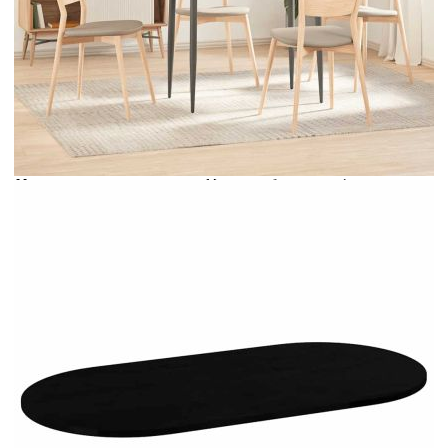
Време за доставка: 5 до 9 дни
Безплатна доставка до адрес при плащане по банков път
Цвят:
Тъмнокафяв
Материал:
Масивно дъбово дърво, фино
шлайфано с тъмнокафяв финиш
Размери:
120 x 60 x 2 см (Д x Ш x Деб)
EAN code:
8721102799679
Форма:
Овална
Препоръчително количество
2 чифта
крака:
Максимална дълбочина на
15 mm
поставяне на винта:
Купи на изплащане
Credit calculator
Плот за маса, тъмнокафяв, 120x60x2 см, дъб масив,
овална