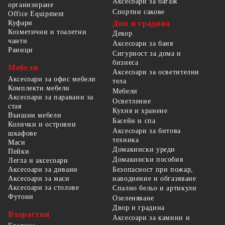
Аксесоари за багаж
организиране
Спортни сакове
Office Equipment
Куфари
Дом и градина
Козметични и тоалетни
Декор
чанти
Аксесоари за баня
Раници
Сигурност за дома и
бизнеса
Мебели
Аксесоари за осветителни
Аксесоари за офис мебели
тела
Комплекти мебели
Мебели
Аксесоари за паравани за
Осветление
стая
Кухня и хранене
Външни мебели
Басейн и спа
Колички и островни
Аксесоари за битова
шкафове
техника
Маси
Домакински уреди
Пейки
Домакински пособия
Легла и аксесоари
Безопасност при пожар,
Аксесоари за дивани
наводнение и обгазяване
Аксесоари за маси
Аксесоари за столове
Спално бельо и артикули
Футони
Озеленяване
Двор и градина
Възрастни
Аксесоари за камини и