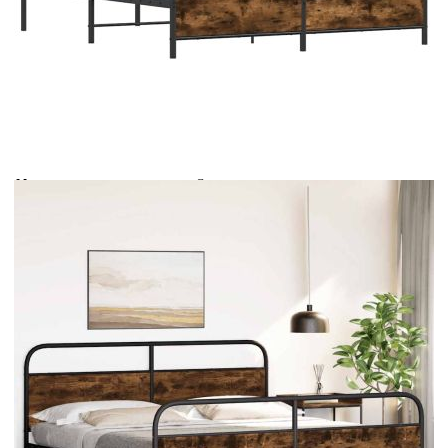
Време за доставка: 5 до 9 дни
Безплатна доставка до адрес при плащане по банков път
Цвят:
Опушен дъб
Материал:
Стомана, инженерна дървесина
EAN code:
8721158549136
Общи размери:
219 x 187 x 100 см (Д x Ш x В)
Размери на подходящ
183 x 213 см (Ш x Д) (матракът не е
матрак:
включен)
Свободна височина под
28 см
леглото:
Купи на изплащане
Credit calculator
Метална рамка за легло, без матрак, опушен дъб,
183x213 см
Please select credit institution
Цена на продукта:
€163.00