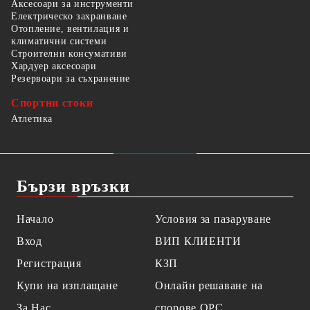
Аксесоари за инструменти
Електрическо захранване
Отопление, вентилация и
климатични системи
Строителни консумативи
Хардуер аксесоари
Резервоари за съхранение
Спортни стоки
Атлетика
Бързи връзки
Начало
Условия за пазаруване
Вход
ВИП КЛИЕНТИ
Регистрация
КЗП
Купи на изплащане
Онлайн решаване на
За Нас
спорове OPC