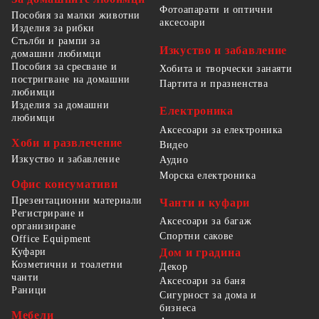
Фотоапарати и оптични
Пособия за малки животни
аксесоари
Изделия за рибки
Стълби и рампи за
Изкуство и забавление
домашни любимци
Пособия за сресване и
Хобита и творчески занаяти
постригване на домашни
Партита и празненства
любимци
Изделия за домашни
Електроника
любимци
Аксесоари за електроника
Хоби и развлечение
Видео
Изкуство и забавление
Аудио
Морска електроника
Офис консумативи
Презентационни материали
Чанти и куфари
Регистриране и
Аксесоари за багаж
организиране
Спортни сакове
Office Equipment
Куфари
Дом и градина
Козметични и тоалетни
Декор
чанти
Аксесоари за баня
Раници
Сигурност за дома и
бизнеса
Мебели