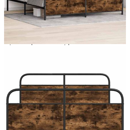
Extraction of information from credit institutions
Предоставената таблица е с информационна цел.
Добавете продукта в количката си с бутона "Добави в
количката" и при поръчка ще можете да изберете броя
вноски на кредита.
Acest tabel are caracter informativ. Adăugați produsul în
coșul de cumpărături unde veți putea selecta detaliile
cererii de creditare.
Предоставената таблица е с информационна цел.
Добавете продукта в количката си с бутона "Добави в
количката" и при поръчка ще можете да изберете броя
вноски на кредита.
Предоставената таблица е с информационна цел.
Добавете продукта в количката си с бутона "Добави в
количката" и при поръчка ще можете да изберете броя
вноски на кредита.
Предоставената таблица е с информационна цел.
Добавете продукта в количката си с бутона "Добави в
количката" и при поръчка ще можете да изберете броя