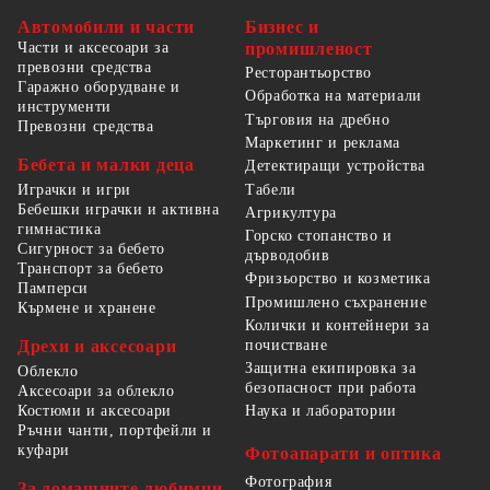
Автомобили и части
Бизнес и
Части и аксесоари за
промишленост
превозни средства
Ресторантьорство
Гаражно оборудване и
Обработка на материали
инструменти
Търговия на дребно
Превозни средства
Маркетинг и реклама
Бебета и малки деца
Детектиращи устройства
Табели
Играчки и игри
Бебешки играчки и активна
Агрикултура
гимнастика
Горско стопанство и
Сигурност за бебето
дърводобив
Транспорт за бебето
Фризьорство и козметика
Памперси
Промишлено съхранение
Кърмене и хранене
Колички и контейнери за
Дрехи и аксесоари
почистване
Защитна екипировка за
Облекло
безопасност при работа
Аксесоари за облекло
Костюми и аксесоари
Наука и лаборатории
Ръчни чанти, портфейли и
куфари
Фотоапарати и оптика
Фотография
За домашните любимци