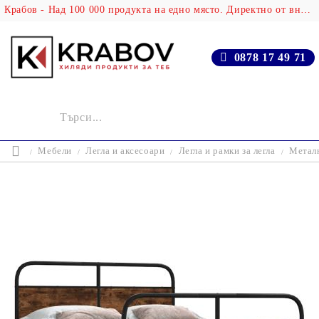
Крабов - Над 100 000 продукта на едно място. Директно от вносителя!
0878 17 49 71
Мебели
Легла и аксесоари
Легла и рамки за легла
Металн