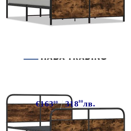
Tweet
Сподели
Метална рамка за легло, без
матрак, опушен дъб, 183x213 см
€163
318
80
лв.
00
В наличност: 6 бр.