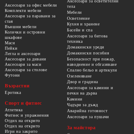
Аксесоари за осветителни
Аксесоари за офис мебели
тела
Комплекти мебели
Мебели
Аксесоари за паравани за
Осветление
стая
Кухня и хранене
Външни мебели
Басейн и спа
Колички и островни
Аксесоари за битова
шкафове
техника
Маси
Домакински уреди
Пейки
Домакински пособия
Легла и аксесоари
Безопасност при пожар,
Аксесоари за дивани
наводнение и обгазяване
Аксесоари за маси
Аксесоари за столове
Спално бельо и артикули
Футони
Озеленяване
Двор и градина
Възрастни
Аксесоари за камини и
Еротика
печки на дърва
Камини
Спорт и фитнес
Чадъри за дъжд
Атлетика
Аварийна готовност
Фитнес и упражнения
Аксесоари за пушачи
Отдих на открито
Отдих на открито
За майстора
Игри на закрито