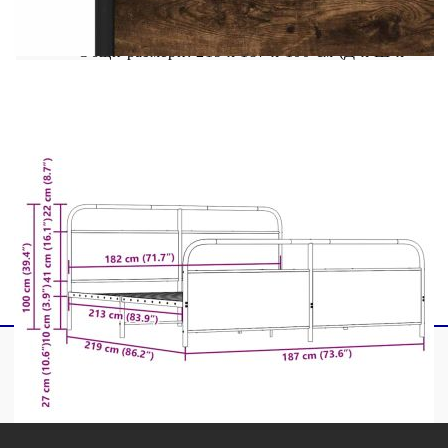
Материал: Стомана, инженерна дървесина
Общи размери: 219 x 187 x 100 см (Д x Ш x
В)
Свободна височина под леглото: 28 см
Размери на подходящ матрак: 183 x 213 см
(Ш x Д) (матракът не е включен)
С табла за глава и крака
Необходим е монтаж