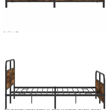
вноски на кредита.
Предоставената таблица е с информационна цел.
Добавете продукта в количката си с бутона "Добави в
количката" и при поръчка ще можете да изберете броя
вноски на кредита.
Когато плащате с NewPay, всъщност NewPay плаща
поръчката Ви вместо Вас. Вие я получавате и
разполагате с три начина да я платите към тях:
Отложено до 30 дни от момента на изпращане на
поръчката без оскъпяване. За покупки на стойност до
400 лв. / €204,52
Плащане на 4 вноски. Заплащате 20% от стойността на
поръчката си на момента с карта. Останалата сума се
разделя на 3 равни месечни вноски без оскъпяване. За
покупки на стойност до 1000 лв. / €511.31
Плащане на 6 вноски. Стойността на поръчката се
разпределя в 6 равни месечни вноски с оскъпяване. За
покупки на стойност до 2000 лв. / €1022.61
Ако търсите здрава рамка за легло за вашата спалня, тогава