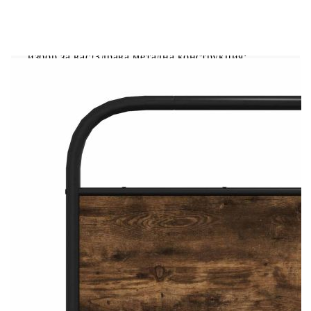
Ако търсите здрава рамка за легло за вашата
спалня, тогава тази класическа рамка за легло с
елегантен и непреходен дизайн е идеалният
избор за вас!Здрава метална конструкция:
Рамката на леглото е изработена от стомана.
Стоманата е изключително твърд и здрав
материал, който предлага изключителна
здравина и стабилност.Стабилни и издръжливи
крака: Това легло се поддържа от здрави крака,
осигуряващи стабилност, безопасност и
твърдост.Функционални табла за глава и табла
за крака: Горната и долната табла на рамката за
легло държат вашия матрак на мястото му.
Освен това таблата ви осигурява отлична опора
за гърба, когато седите в леглото, за да четете
или гледате телевизия.Решетъчна основа за
оптимална опора: Рамката на леглото е
оборудвана с решетъчна основа за опора и
дишане на вашия матрак.Добре е да се знае:Към
това легло не е включен матрак. Предлагаме
разнообразие от матраци. Можете да проверите
нашия магазин за подходящ матрак.
Цвят: Опушен дъб