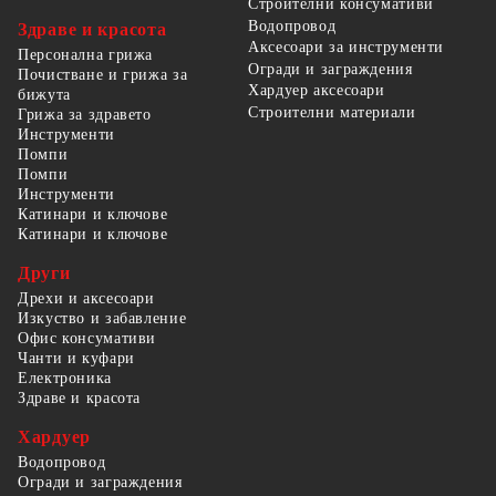
Строителни консумативи
Водопровод
Здраве и красота
Аксесоари за инструменти
Персонална грижа
Огради и заграждения
Почистване и грижа за
Хардуер аксесоари
бижута
Строителни материали
Грижа за здравето
Инструменти
Помпи
Помпи
Инструменти
Катинари и ключове
Катинари и ключове
Други
Дрехи и аксесоари
Изкуство и забавление
Офис консумативи
Чанти и куфари
Електроника
Здраве и красота
Хардуер
Водопровод
Огради и заграждения