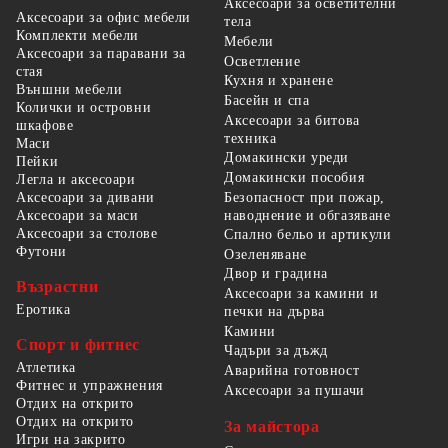
Аксесоари за осветителни
Аксесоари за офис мебели
тела
Комплекти мебели
Мебели
Аксесоари за паравани за
Осветление
стая
Кухня и хранене
Външни мебели
Басейн и спа
Колички и островни
Аксесоари за битова
шкафове
техника
Маси
Домакински уреди
Пейки
Домакински пособия
Легла и аксесоари
Безопасност при пожар,
Аксесоари за дивани
наводнение и обгазяване
Аксесоари за маси
Аксесоари за столове
Спално бельо и артикули
Футони
Озеленяване
Двор и градина
Възрастни
Аксесоари за камини и
Еротика
печки на дърва
Камини
Спорт и фитнес
Чадъри за дъжд
Атлетика
Аварийна готовност
Фитнес и упражнения
Аксесоари за пушачи
Отдих на открито
Отдих на открито
За майстора
Игри на закрито