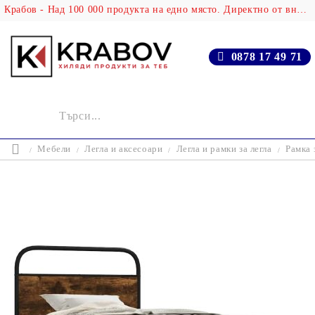
Крабов - Над 100 000 продукта на едно място. Директно от вносителя!
0878 17 49 71
Мебели
Легла и аксесоари
Легла и рамки за легла
Рамка 