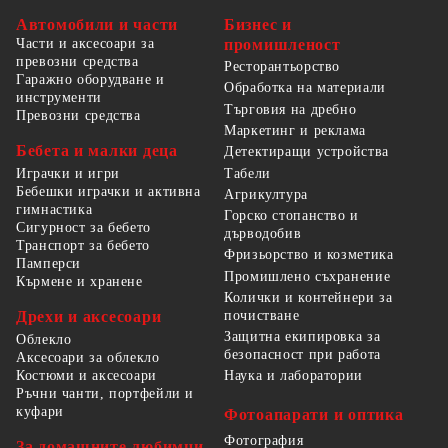
Автомобили и части
Бизнес и
Части и аксесоари за
промишленост
превозни средства
Ресторантьорство
Гаражно оборудване и
Обработка на материали
инструменти
Търговия на дребно
Превозни средства
Маркетинг и реклама
Бебета и малки деца
Детектиращи устройства
Табели
Играчки и игри
Бебешки играчки и активна
Агрикултура
гимнастика
Горско стопанство и
Сигурност за бебето
дърводобив
Транспорт за бебето
Фризьорство и козметика
Памперси
Промишлено съхранение
Кърмене и хранене
Колички и контейнери за
Дрехи и аксесоари
почистване
Защитна екипировка за
Облекло
безопасност при работа
Аксесоари за облекло
Костюми и аксесоари
Наука и лаборатории
Ръчни чанти, портфейли и
куфари
Фотоапарати и оптика
Фотография
За домашните любимци