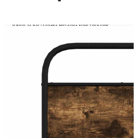
Ако търсите здрава рамка за легло за вашата
спалня, тогава тази класическа рамка за легло с
елегантен и непреходен дизайн е идеалният
избор за вас!Здрава метална конструкция:
Рамката на леглото е изработена от стомана.
Стоманата е изключително твърд и здрав
материал, който предлага изключителна
здравина и стабилност.Стабилни и издръжливи
крака: Това легло се поддържа от здрави крака,
осигуряващи стабилност, безопасност и
твърдост.Гъвкава табла: Тази рамка за легло се
предлага с табла, която осигурява отлична
опора за гърба, когато седите в леглото, за да
четете или гледате телевизия, като
същевременно служи и като декоративен
елемент.Решетъчна основа за оптимална опора:
Рамката на леглото е оборудвана с решетъчна
основа за опора и дишане на вашия
матрак.Добре е да се знае:Към това легло не е
включен матрак. Предлагаме разнообразие от
матраци. Можете да проверите нашия магазин
за подходящ матрак.
Цвят: Опушен дъб