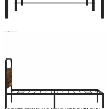
вноски на кредита.
Предоставената таблица е с информационна цел.
Добавете продукта в количката си с бутона "Добави в
количката" и при поръчка ще можете да изберете броя
вноски на кредита.
Когато плащате с NewPay, всъщност NewPay плаща
поръчката Ви вместо Вас. Вие я получавате и
разполагате с три начина да я платите към тях:
Отложено до 30 дни от момента на изпращане на
поръчката без оскъпяване. За покупки на стойност до
400 лв. / €204,52
Плащане на 4 вноски. Заплащате 20% от стойността на
поръчката си на момента с карта. Останалата сума се
разделя на 3 равни месечни вноски без оскъпяване. За
покупки на стойност до 1000 лв. / €511.31
Плащане на 6 вноски. Стойността на поръчката се
разпределя в 6 равни месечни вноски с оскъпяване. За
покупки на стойност до 2000 лв. / €1022.61
Ако търсите здрава рамка за легло за вашата спалня, тогава