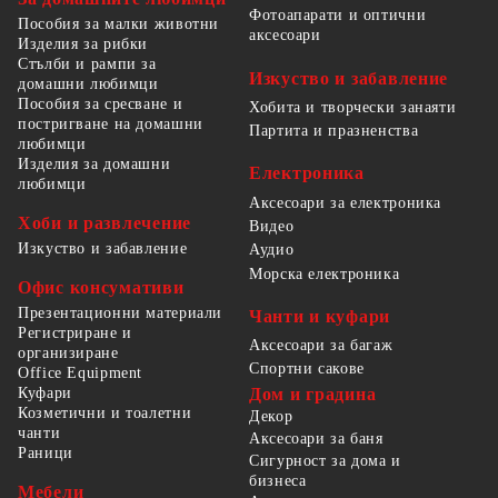
Фотоапарати и оптични
Пособия за малки животни
аксесоари
Изделия за рибки
Стълби и рампи за
Изкуство и забавление
домашни любимци
Пособия за сресване и
Хобита и творчески занаяти
постригване на домашни
Партита и празненства
любимци
Изделия за домашни
Електроника
любимци
Аксесоари за електроника
Хоби и развлечение
Видео
Изкуство и забавление
Аудио
Морска електроника
Офис консумативи
Презентационни материали
Чанти и куфари
Регистриране и
Аксесоари за багаж
организиране
Спортни сакове
Office Equipment
Куфари
Дом и градина
Козметични и тоалетни
Декор
чанти
Аксесоари за баня
Раници
Сигурност за дома и
бизнеса
Мебели