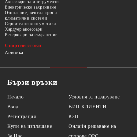
Аксесоари за инструменти
Електрическо захранване
Отопление, вентилация и
климатични системи
Строителни консумативи
Хардуер аксесоари
Резервоари за съхранение
Спортни стоки
Атлетика
Бързи връзки
Начало
Условия за пазаруване
Вход
ВИП КЛИЕНТИ
Регистрация
КЗП
Купи на изплащане
Онлайн решаване на
За Нас
спорове OPC