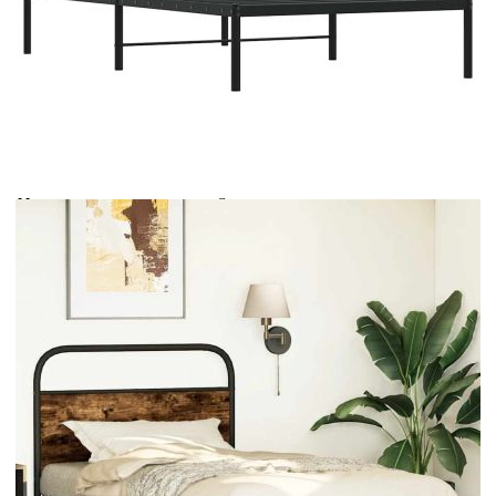
Време за доставка: 5 до 9 дни
Безплатна доставка до адрес при плащане по банков път
Цвят:
Опушен дъб
Материал:
Стомана, инженерна дървесина
EAN code:
8721158562975
Общи размери:
196 x 105 x 100 см (Д x Ш x В)
За матрак с размери:
100 x 190 cм (Ш x Д) (матракът не е
включен)
Свободна височина под
27 см
леглото:
Купи на изплащане
Credit calculator
Рамка за легло без матрак 100x190 см опушен дъб
инженерно дърво
Please select credit institution
Цена на продукта:
€68.00