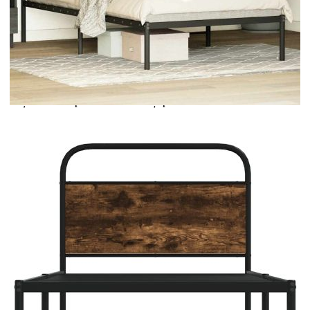
Extraction of information from credit institutions
Предоставената таблица е с информационна цел.
Добавете продукта в количката си с бутона "Добави в
количката" и при поръчка ще можете да изберете броя
вноски на кредита.
Acest tabel are caracter informativ. Adăugați produsul în
coșul de cumpărături unde veți putea selecta detaliile
cererii de creditare.
Предоставената таблица е с информационна цел.
Добавете продукта в количката си с бутона "Добави в
количката" и при поръчка ще можете да изберете броя
вноски на кредита.
Предоставената таблица е с информационна цел.
Добавете продукта в количката си с бутона "Добави в
количката" и при поръчка ще можете да изберете броя
вноски на кредита.
Предоставената таблица е с информационна цел.
Добавете продукта в количката си с бутона "Добави в
количката" и при поръчка ще можете да изберете броя