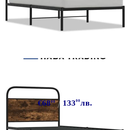
Tweet
Сподели
Рамка за легло без матрак 100x190
см опушен дъб инженерно дърво
€68
133
00
лв.
00
В наличност: 9 бр.