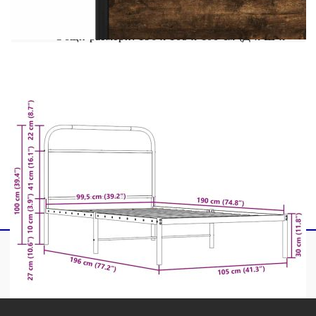
Материал: Стомана, инженерна дървесина
Общи размери: 196 x 105 x 100 см (Д x Ш x
В)
Свободна височина под леглото: 27 см
За матрак с размери: 100 x 190 cм (Ш x Д)
(матракът не е включен)
С табла за глава
Необходим е монтаж