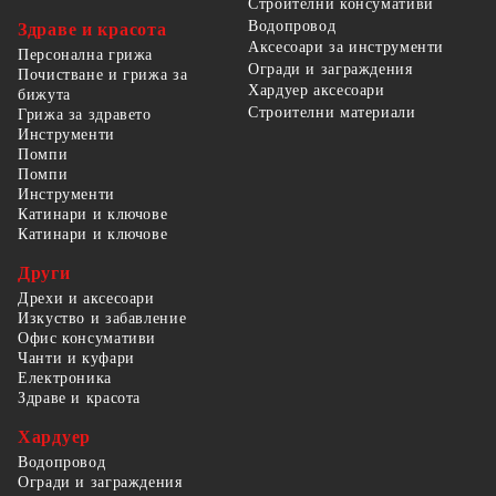
Строителни консумативи
Водопровод
Здраве и красота
Аксесоари за инструменти
Персонална грижа
Огради и заграждения
Почистване и грижа за
Хардуер аксесоари
бижута
Строителни материали
Грижа за здравето
Инструменти
Помпи
Помпи
Инструменти
Катинари и ключове
Катинари и ключове
Други
Дрехи и аксесоари
Изкуство и забавление
Офис консумативи
Чанти и куфари
Електроника
Здраве и красота
Хардуер
Водопровод
Огради и заграждения