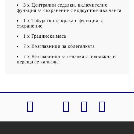
3 x Централни седалки, включително
функция за съхранение с водоустойчива чанта
1 x Табуретка за крака с функция за
съхранение
1 х Градинска маса
7 x Възглавници за облегалката
7 x Възглавница за седалка с подвижна и
переща се калъфка