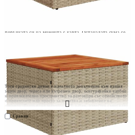
разполагате с три начина да я платите към тях:
Отложено до 30 дни от момента на изпращане на
поръчката без оскъпяване. За покупки на стойност до
400 лв. / €204,52
Плащане на 4 вноски. Заплащате 20% от стойността на
поръчката си на момента с карта. Останалата сума се
разделя на 3 равни месечни вноски без оскъпяване. За
покупки на стойност до 1000 лв. / €511.31
Плащане на 6 вноски. Стойността на поръчката се
разпределя в 6 равни месечни вноски с оскъпяване. За
покупки на стойност до 2000 лв. / €1022.61
Този градински диван е идеалното допълнение към вашия
заден двор, тераса или вътрешен двор, осигурявайки удобно
и привлекателно пространство за разговори със семейството
и приятелите или просто за почивка и забавление на
открито. Издръжлив материал: PE ратан, известен също като
полиратан, е здрав синтетичен материал с малко необходима
поддръжка, който прилича на естествен ратан. Той е лек,
Сравни
лесен за почистване и често се използва за външни мебели
поради своята издръжливост и устойчивост на атмосферни
влияния.Функция за съхранение с водоустойчива чанта:
ПОРЪЧАЙ БЕЗ РЕГИСТРАЦИЯ
Градинската мебел разполага с място за съхранение под