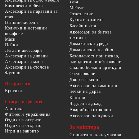
Аксесоари за офис мебели
тела
Комплекти мебели
Мебели
Аксесоари за паравани за
Осветление
стая
Кухня и хранене
Външни мебели
Басейн и спа
Колички и островни
Аксесоари за битова
шкафове
техника
Маси
Домакински уреди
Пейки
Домакински пособия
Легла и аксесоари
Безопасност при пожар,
Аксесоари за дивани
наводнение и обгазяване
Аксесоари за маси
Аксесоари за столове
Спално бельо и артикули
Футони
Озеленяване
Двор и градина
Възрастни
Аксесоари за камини и
Еротика
печки на дърва
Камини
Спорт и фитнес
Чадъри за дъжд
Атлетика
Аварийна готовност
Фитнес и упражнения
Аксесоари за пушачи
Отдих на открито
Отдих на открито
За майстора
Игри на закрито
Строителни консумативи