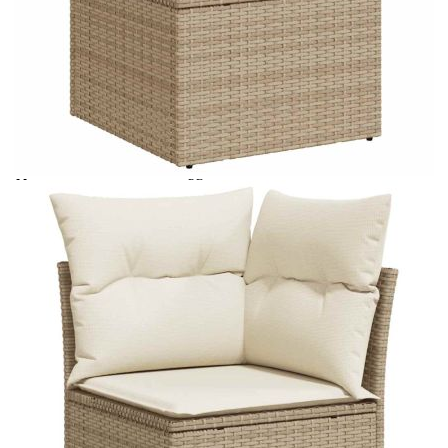
Време за доставка: 5 до 9 дни
Безплатна доставка до адрес при плащане по банков път
Цвят:
Кремавобял
Материал:
PE ратан, стомана с прахово покритие,
акациева дървесина масив с лаково
покритие
Размери:
55 x 55 x 37 см (Ш x Д x В)
EAN code:
8721158732880
Височина на
55 см
подлакътника от земята:
Размери на седалката:
55 x 55 cм (Ш x Д)
Размери на възглавницата
55 x 45 x 13 см (Д х Ш x Деб)
за облягане:
Размери на възглавницата
55 x 55 x 3 см (Ш x Д x Деб)
на седалката:
Материал на покритието:
Плат (100% полиестер)
Височина на седалката от
37 см
земята (без
възглавницата):