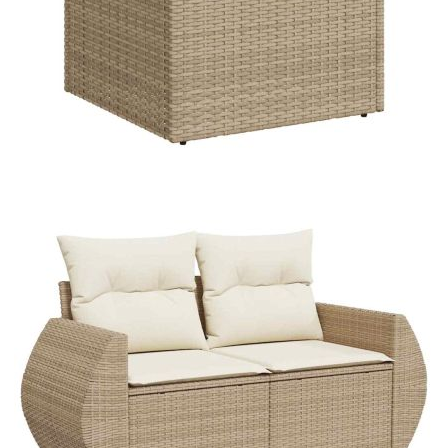
Материал за пълнеж на
Дунапрен
възглавницата за сядане:
Материал за пълнеж на
Памучни влакна
облегалката:
Максимален капацитет на
110 кг
теглото (на седалка):
Размери на
55 x 53 x 34 см (Д x Ш x В)
водоустойчивата чанта:
Купи на изплащане
Credit calculator
Градински диван с възглавници, 8 части, бежов
полиратан
Please select credit institution
Цена на продукта:
€660.00
Extraction of information from credit institutions
Предоставената таблица е с информационна цел.
Добавете продукта в количката си с бутона "Добави в
количката" и при поръчка ще можете да изберете броя
вноски на кредита.
Acest tabel are caracter informativ. Adăugați produsul în
coșul de cumpărături unde veți putea selecta detaliile