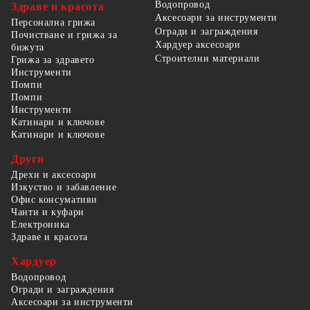
Водопровод
Здраве и красота
Аксесоари за инструменти
Персонална грижа
Огради и заграждения
Почистване и грижа за
Хардуер аксесоари
бижута
Строителни материали
Грижа за здравето
Инструменти
Помпи
Помпи
Инструменти
Катинари и ключове
Катинари и ключове
Други
Дрехи и аксесоари
Изкуство и забавление
Офис консумативи
Чанти и куфари
Електроника
Здраве и красота
Хардуер
Водопровод
Огради и заграждения
Аксесоари за инструменти