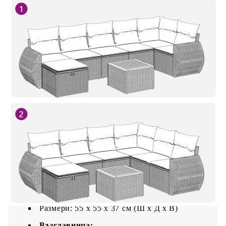
Размери: 55 x 62 x 69 см (Ш x Д x В)
Размери на седалката: 55 x 55 cм (Ш x Д)
Височина на седалката от земята (без
възглавницата): 37 см
Табуретка:
Цвят: Бежов
Материал: PE ратан, прахово боядисана
стомана
Размери: 55 x 55 x 37 см (Ш x Д x В)
Градинска маса:
Цвят: Бежово и кафяво
Материал: PE ратан, стомана с прахово
покритие, акациева дървесина масив с лаково
покритие
Размери: 55 x 55 x 37 см (Ш x Д x В)
Възглавница: