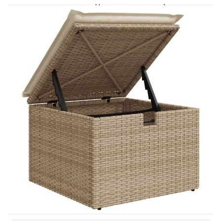
Височина на седалката от земята (без
възглавницата): 37 см
Височина на подлакътника от земята: 55 см
Ъглова седалка:
Цвят: Бежов
Материал: PE ратан, прахово боядисана
стомана
Размери: 62 x 62 x 69 см (Ш x Д x В)
Размери на седалката: 55 x 55 cм (Ш x Д)
Височина на седалката от земята (без
възглавницата): 37 см
Централна седалка:
Цвят: Бежов
Материал: PE ратан, прахово боядисана
стомана