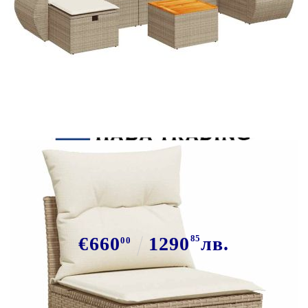
Tweet
Сподели
Градински диван с възглавници, 8
части, бежов полиратан
€660
1290
85
лв.
00
В наличност: 3 бр.