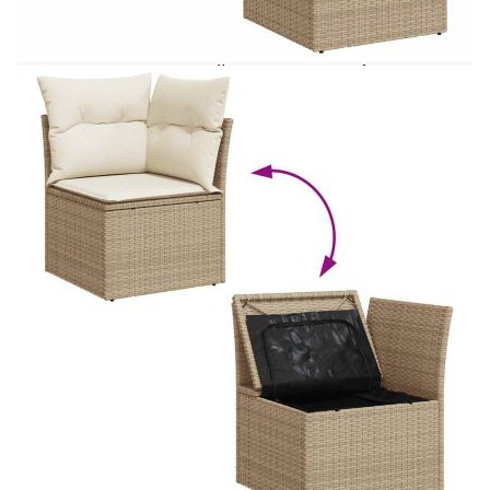
поддръжка, който прилича на естествен ратан.
Той е лек, лесен за почистване и често се
използва за външни мебели поради своята
издръжливост и устойчивост на атмосферни
влияния.Функция за съхранение с
водоустойчива чанта: Градинската мебел
разполага с място за съхранение под седалката,
допълнено с водоустойчива чанта за съхранение
на възглавници, играчки и други предмети.
Вътрешната чанта може да бъде здраво
закрепена към външната мебел със закопчалки
за допълнителна стабилност.Универсална
табуретка за крака: Табуретката е универсална и
служи като удобна поставка за крака, когато се
излежавате на дивана или като допълнителна
седалка във вашата градина.Калъф, който може
да се сваля и може да се пере: Тези възглавници
за седалки имат подвижни калъфи за лесно
пране и поддръжка.Модулен дизайн: Този
комплект външни мебели има модулен дизайн,
което го прави напълно гъвкав и лесен за
преместване, така че можете да създадете
персонализирана подредба на външни мебели.
Добре е да се знае:За да сте сигурни, че вашите
външни мебели ще останат красиви, ви