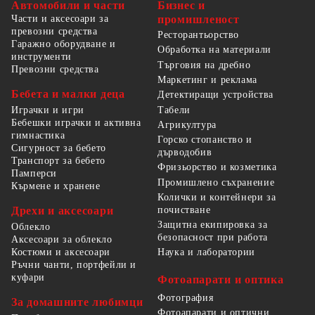
Автомобили и части
Бизнес и
Части и аксесоари за
промишленост
превозни средства
Ресторантьорство
Гаражно оборудване и
Обработка на материали
инструменти
Търговия на дребно
Превозни средства
Маркетинг и реклама
Бебета и малки деца
Детектиращи устройства
Табели
Играчки и игри
Бебешки играчки и активна
Агрикултура
гимнастика
Горско стопанство и
Сигурност за бебето
дърводобив
Транспорт за бебето
Фризьорство и козметика
Памперси
Промишлено съхранение
Кърмене и хранене
Колички и контейнери за
Дрехи и аксесоари
почистване
Защитна екипировка за
Облекло
безопасност при работа
Аксесоари за облекло
Костюми и аксесоари
Наука и лаборатории
Ръчни чанти, портфейли и
куфари
Фотоапарати и оптика
Фотография
За домашните любимци
Фотоапарати и оптични