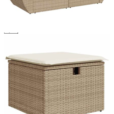
cererii de creditare.
Предоставената таблица е с информационна цел.
Добавете продукта в количката си с бутона "Добави в
количката" и при поръчка ще можете да изберете броя
вноски на кредита.
Предоставената таблица е с информационна цел.
Добавете продукта в количката си с бутона "Добави в
количката" и при поръчка ще можете да изберете броя
вноски на кредита.
Предоставената таблица е с информационна цел.
Добавете продукта в количката си с бутона "Добави в
количката" и при поръчка ще можете да изберете броя
вноски на кредита.
Предоставената таблица е с информационна цел.
Добавете продукта в количката си с бутона "Добави в
количката" и при поръчка ще можете да изберете броя
вноски на кредита.
Когато плащате с NewPay, всъщност NewPay плаща
поръчката Ви вместо Вас. Вие я получавате и