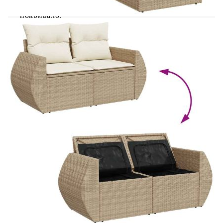
препоръчваме да ги защитите с водоустойчиво
покривало.
Размери на водоустойчивата чанта: 55 x 53
x 34 см (Д x Ш x В)
Максимален капацитет на теглото (на
седалка): 110 кг
UV устойчив
Пластмасови регулируеми крачета
Необходим е монтаж
Модул с подлакътници:
Цвят: Бежов
Материал: PE ратан, прахово боядисана
стомана
Размери: 71 x 62 x 69 см (Ш x Д x В)
Размери на седалката: 55 x 55 cм (Ш x Д)