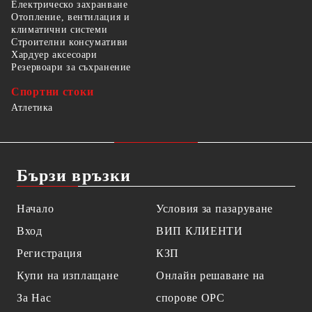
Електрическо захранване
Отопление, вентилация и
климатични системи
Строителни консумативи
Хардуер аксесоари
Резервоари за съхранение
Спортни стоки
Атлетика
Бързи връзки
Начало
Условия за пазаруване
Вход
ВИП КЛИЕНТИ
Регистрация
КЗП
Купи на изплащане
Онлайн решаване на
За Нас
спорове OPC