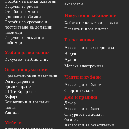
Пособия за малки животни
аксесоари
Изделия за рибки
Стълби и рампи за
Изкуство и забавление
домашни любимци
Пособия за сресване и
Хобита и творчески занаяти
постригване на домашни
Партита и празненства
любимци
Изделия за домашни
Електроника
любимци
Аксесоари за електроника
Хоби и развлечение
Видео
Изкуство и забавление
Аудио
Морска електроника
Офис консумативи
Презентационни материали
Чанти и куфари
Регистриране и
Аксесоари за багаж
организиране
Спортни сакове
Office Equipment
Куфари
Дом и градина
Козметични и тоалетни
Декор
чанти
Аксесоари за баня
Раници
Сигурност за дома и
бизнеса
Мебели
Аксесоари за осветителни