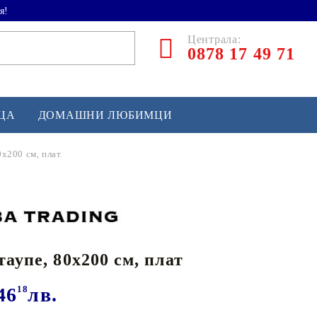
я!
Централа:
0878 17 49 71
ЕЦА
ДОМАШНИ ЛЮБИМЦИ
0x200 см, плат
ТЛЕТИКА
аскетбол
кс и бойни изкуства
таупе, 80x200 см, плат
йзбол и софтбол
кей и лакрос
46
18
лв.
сновно спортно оборудване