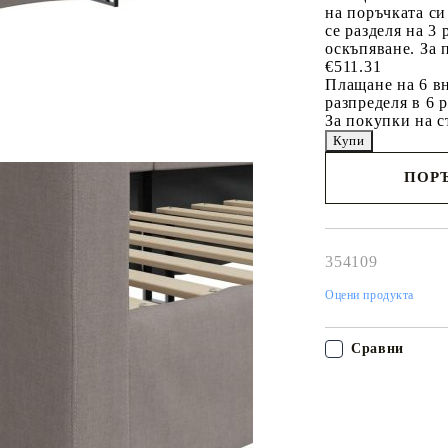
на поръчката си
се разделя на 3
оскъпяване. За 
€511.31
Плащане на 6 вн
разпределя в 6 
За покупки на с
ПОРЪ
Наш представител 
свърже с Вас в рам
работния ден!
354109
Оцени продукта
Сравни