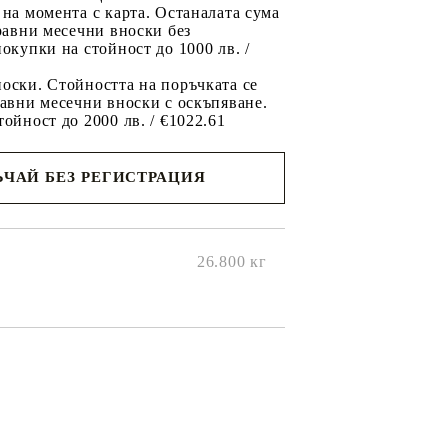
 на момента с карта. Останалата сума
 равни месечни вноски без
покупки на стойност до 1000 лв. /
оски. Стойността на поръчката се
равни месечни вноски с оскъпяване.
тойност до 2000 лв. / €1022.61
ЧАЙ БЕЗ РЕГИСТРАЦИЯ
ще се
ките на
26.800
кг