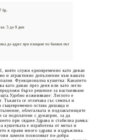
олейбол
7 бр.
ка: 5 до 9 дни
вка до адрес при плащане по банков път
1, която служи едновременно като диван
чно и атрактивно допълнение към вашата
спалня. Функционална кушетка: Канапето
ва като диван през деня или като легло
 предложи бързо решение за настаняване
ощта.Удобно изживяване: Леглото е
т. Тъканта се отличава със семпъл и
то същевременно остава дишаща и
пълнение, облегалката и подлакътниците
и са подплатени с дунапрен, за да
нето при сядане.Здрава и стабилна рамка:
а кушетката е изработена от метал и
ето я прави много здрава и издръжлива.
ови ламели позволяват по-добра