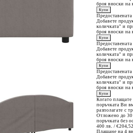
броя вноски на 
Предоставената
Добавете продук
количката" и пр
броя вноски на 
Предоставената
Добавете продук
количката" и пр
броя вноски на 
Предоставената
Добавете продук
количката" и пр
броя вноски на 
Когато плащате
поръчката Ви вм
разполагате с т
Отложено до 30
поръчката без о
400 лв. / €204,5
Плащане на 4 в