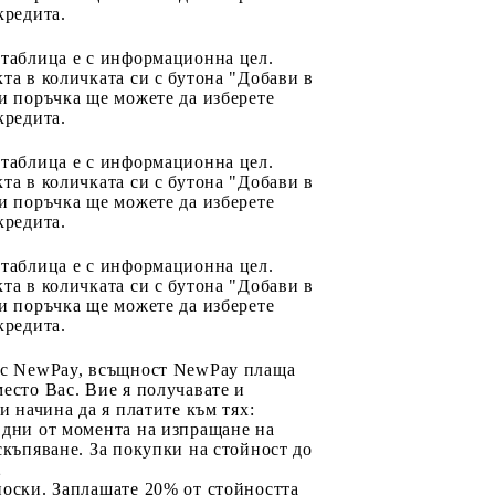
кредита.
 таблица е с информационна цел.
та в количката си с бутона "Добави в
и поръчка ще можете да изберете
кредита.
 таблица е с информационна цел.
та в количката си с бутона "Добави в
и поръчка ще можете да изберете
кредита.
 таблица е с информационна цел.
та в количката си с бутона "Добави в
и поръчка ще можете да изберете
кредита.
 с NewPay, всъщност NewPay плаща
есто Вас. Вие я получавате и
ри начина да я платите към тях:
 дни от момента на изпращане на
скъпяване. За покупки на стойност до
2
носки. Заплащате 20% от стойността