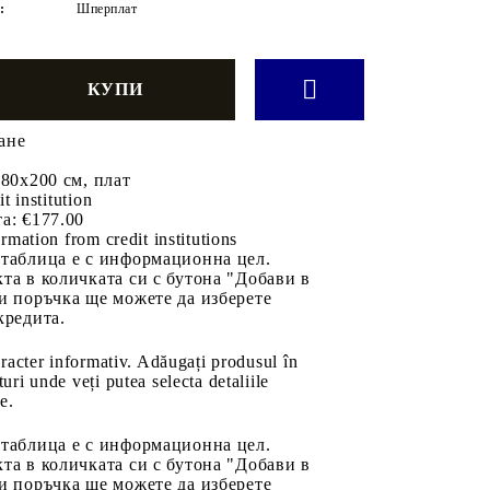
:
Шперплат
ане
 80x200 см, плат
it institution
а:
€177.00
rmation from credit institutions
 таблица е с информационна цел.
та в количката си с бутона "Добави в
и поръчка ще можете да изберете
кредита.
aracter informativ. Adăugați produsul în
uri unde veți putea selecta detaliile
e.
 таблица е с информационна цел.
та в количката си с бутона "Добави в
и поръчка ще можете да изберете