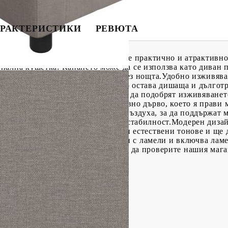
РАКТЕРИСТИКИ
РЕВЮТА
едновременно като диван и легло, е практично и атрактивн
ална кушетка: Канапето може да се използва като диван пр
ние за настаняване на гостите през нощта.Удобно изживяван
 изчистен вид, като същевременно остава дишаща и дългот
ости са подплатени с дунапрен, за да подобрят изживяванет
ата е изработена от метал и масивно дърво, което я прави 
ляват по-добра циркулация на въздуха, за да поддържат м
ацитета на тежест и осигуряват стабилност.Модерен дизай
нии, минималистичен вид, както и естествени тонове и ще
 рамка за легло разполага с дизайн с ламели и включва лам
зна селекция от матраци. Можете да проверите нашия мага
тер), метал, масивно дърво
ат