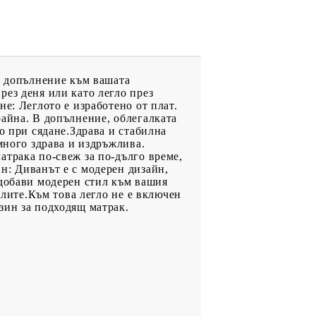
о допълнение към вашата
ез деня или като легло през
е: Леглото е изработено от плат.
райна. В допълнение, облегалката
о при сядане.Здрава и стабилна
много здрава и издръжлива.
атрака по-свеж за по-дълго време,
н: Диванът е с модерен дизайн,
 добави модерен стил към вашия
елите.Към това легло не е включен
зин за подходящ матрак.