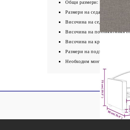
Общи размери: 223 x 90 x 75 
Размери на седалката: 80 x 2
Височина на седалката от зем
Височина на подлакътника от
Височина на краката: 5 см
Размери на подходящ матрак: 
Необходим монтаж: Да