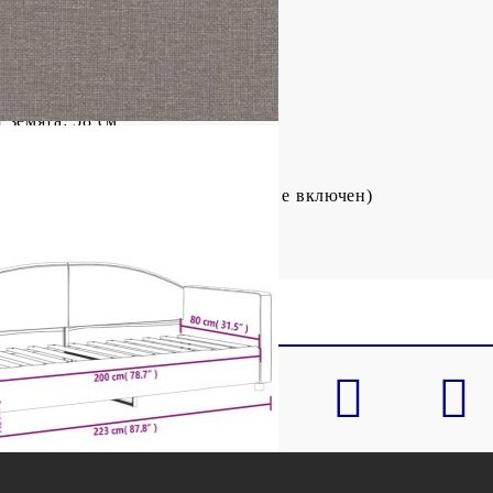
см (Ш x Д x В)
00 см (Ш x Д)
ята: 26,5 см
 земята: 58 см
80 x 200 см (Ш x Д) (матракът не е включен)