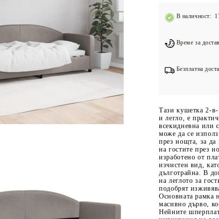
Подложки за фитнес уреди
В
В наличност: 1
Лостове за набиране
Силови кули
Време за достав
Йога и пилатес
Безплатна доста
Тази кушетка 2-в-
и легло, е практи
всекидневна или 
може да се използ
през нощта, за да
на гостите през н
изработено от пла
изчистен вид, ка
дълготрайна. В до
на леглото за гост
подобрят изживява
Основната рамка н
масивно дърво, ко
Нейните шперплат