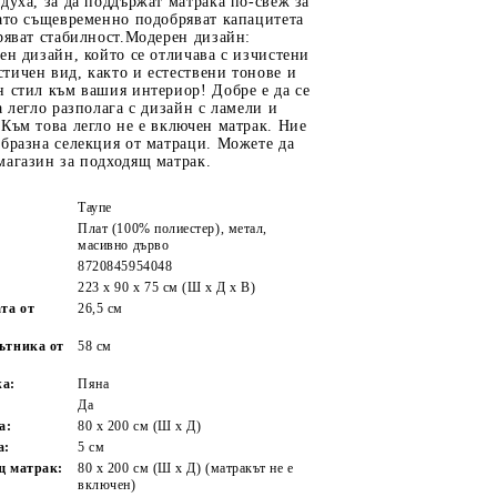
духа, за да поддържат матрака по-свеж за
ато същевременно подобряват капацитета
ряват стабилност.Модерен дизайн:
ен дизайн, който се отличава с изчистени
ичен вид, както и естествени тонове и
 стил към вашия интериор! Добре е да се
а легло разполага с дизайн с ламели и
Към това легло не е включен матрак. Ние
бразна селекция от матраци. Можете да
магазин за подходящ матрак.
Таупе
Плат (100% полиестер), метал,
масивно дърво
8720845954048
223 x 90 x 75 см (Ш x Д x В)
та от
26,5 см
ътника от
58 см
жа:
Пяна
Да
а:
80 x 200 см (Ш x Д)
а:
5 см
щ матрак:
80 x 200 см (Ш x Д) (матракът не е
включен)