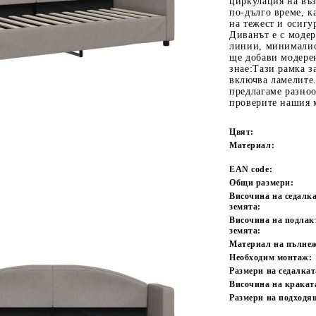
циркулация на въз
по-дълго време, к
на тежест и осигу
Диванът е с модер
линии, минималист
ще добави модерен
знае:Тази рамка з
включва ламелите.
предлагаме разноо
проверите нашия 
Цвят:
Tweet
одели
Материал:
EAN code:
Общи размери:
Височина на седалка
земята:
Височина на подлак
земята:
Материал на пълне
Необходим монтаж:
Размери на седалкат
Височина на кракат
Размери на подходя