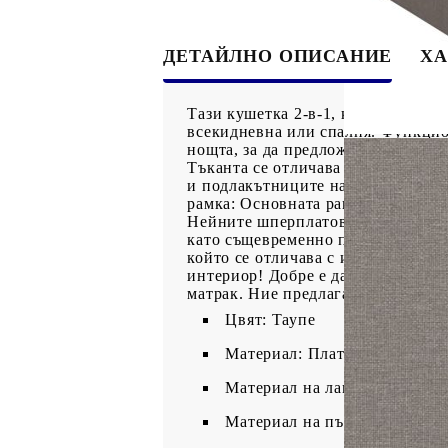
ДЕТАЙЛНО ОПИСАНИЕ
ХА
Тази кушетка 2-в-1, която служи 
всекидневна или спалня. Функцион
нощта, за да предложи бързо реше
Тъканта се отличава със семпъл и
и подлакътниците на леглото за г
рамка: Основната рамка на кушетк
Нейните шперплатови ламели позво
като същевременно подобряват кап
който се отличава с изчистени ли
интериор! Добре е да се знае:Тази
матрак. Ние предлагаме разнообра
Цвят: Таупе
Материал: Плат (100% полиес
Материал на ламела: Шперпл
Материал на пълнежа: Пяна