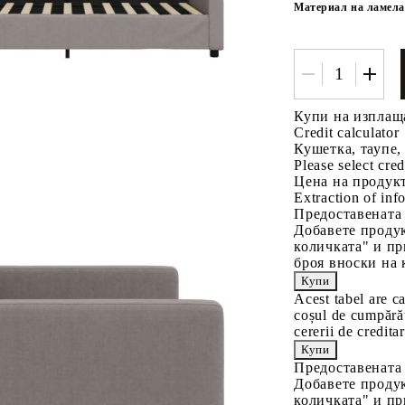
Материал на ламела
Купи на изплащ
Credit calculator
Кушетка, таупе,
Please select cred
Цена на продукт
Extraction of info
Предоставената
Добавете продук
количката" и пр
броя вноски на 
Acest tabel are c
coșul de cumpărăt
cererii de creditar
Предоставената
Добавете продук
количката" и пр