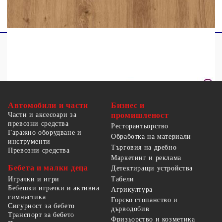
Автомобили и части
Бизнес и
Части и аксесоари за
промишленост
превозни средства
Ресторантьорство
Гаражно оборудване и
Обработка на материали
инструменти
Търговия на дребно
Превозни средства
Маркетинг и реклама
Бебета и малки деца
Детектиращи устройства
Табели
Играчки и игри
Бебешки играчки и активна
Агрикултура
гимнастика
Горско стопанство и
Сигурност за бебето
дърводобив
Транспорт за бебето
Фризьорство и козметика