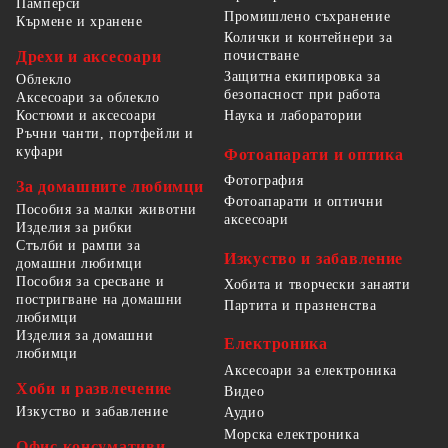
Памперси
Промишлено съхранение
Кърмене и хранене
Колички и контейнери за
Дрехи и аксесоари
почистване
Защитна екипировка за
Облекло
безопасност при работа
Аксесоари за облекло
Костюми и аксесоари
Наука и лаборатории
Ръчни чанти, портфейли и
куфари
Фотоапарати и оптика
Фотография
За домашните любимци
Фотоапарати и оптични
Пособия за малки животни
аксесоари
Изделия за рибки
Стълби и рампи за
Изкуство и забавление
домашни любимци
Пособия за сресване и
Хобита и творчески занаяти
постригване на домашни
Партита и празненства
любимци
Изделия за домашни
Електроника
любимци
Аксесоари за електроника
Хоби и развлечение
Видео
Изкуство и забавление
Аудио
Морска електроника
Офис консумативи