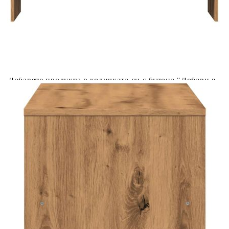
количката" и при поръчка ще можете да изберете броя
вноски на кредита.
Acest tabel are caracter informativ. Adăugați produsul în
coșul de cumpărături unde veți putea selecta detaliile
cererii de creditare.
Предоставената таблица е с информационна цел.
Добавете продукта в количката си с бутона "Добави в
количката" и при поръчка ще можете да изберете броя
вноски на кредита.
Предоставената таблица е с информационна цел.
Добавете продукта в количката си с бутона "Добави в
количката" и при поръчка ще можете да изберете броя
вноски на кредита.
Предоставената таблица е с информационна цел.
Добавете продукта в количката си с бутона "Добави в
количката" и при поръчка ще можете да изберете броя
вноски на кредита.
Предоставената таблица е с информационна цел.
Добавете продукта в количката си с бутона "Добави в