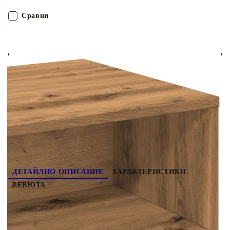
разцепване, което я прави надежден избор за различни
проекти.Достатъчно място за съхранение: Този ТВ шкаф
Сравни
осигурява достатъчно място за съхранение на вашите
списания, книги, DVD дискове и мултимедийни устройства
добре организирани и на достъпно място.Здрав и стабилен
ПОРЪЧАЙ БЕЗ РЕГИСТРАЦИЯ
плот: Здравият плот е идеален за поставяне на вашия
телевизор и стерео уредби или на различни декоративни
елементи, като вази или саксийни растения.Лесна
Наш представител ще се свърже с Вас в рамките на работния ден!
поддръжка: ТВ поставката се почиства лесно с влажна кърпа
и изисква по-малко поддръжка.
855769
14.200
кг
Оцени продукта
ДЕТАЙЛНО ОПИСАНИЕ
ХАРАКТЕРИСТИКИ
РЕВЮТА
Този ТВ шкаф с достатъчно място за съхранение
е практично и атрактивно допълнение към
вашата всекидневна или спалня. Стабилен и