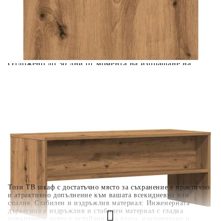
количката" и при поръчка ще можете да изберете броя
вноски на кредита.
Когато плащате с NewPay, всъщност NewPay плаща
поръчката Ви вместо Вас. Вие я получавате и
разполагате с три начина да я платите към тях:
Отложено до 30 дни от момента на изпращане на
поръчката без оскъпяване. За покупки на стойност до
400 лв. / €204,52
Плащане на 4 вноски. Заплащате 20% от стойността на
поръчката си на момента с карта. Останалата сума се
разделя на 3 равни месечни вноски без оскъпяване. За
покупки на стойност до 1000 лв. / €511.31
Плащане на 6 вноски. Стойността на поръчката се
разпределя в 6 равни месечни вноски с оскъпяване. За
покупки на стойност до 2000 лв. / €1022.61
Този ТВ шкаф с достатъчно място за съхранение е практично
и атрактивно допълнение към вашата всекидневна или
спалня. Стабилен и издръжлив материал: Инженерната
дървесина е издръжлив и стабилен материал с гладка
повърхност, която е устойчива на влага, изкривяване и