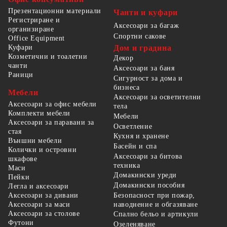
Презентационни материали
Чанти и куфари
Регистриране и
Аксесоари за багаж
организиране
Спортни сакове
Office Equipment
Куфари
Дом и градина
Козметични и тоалетни
Декор
чанти
Аксесоари за баня
Раници
Сигурност за дома и
бизнеса
Мебели
Аксесоари за осветителни
Аксесоари за офис мебели
тела
Комплекти мебели
Мебели
Аксесоари за паравани за
Осветление
стая
Кухня и хранене
Външни мебели
Басейн и спа
Колички и островни
Аксесоари за битова
шкафове
техника
Маси
Домакински уреди
Пейки
Домакински пособия
Легла и аксесоари
Безопасност при пожар,
Аксесоари за дивани
наводнение и обгазяване
Аксесоари за маси
Аксесоари за столове
Спално бельо и артикули
Футони
Озеленяване