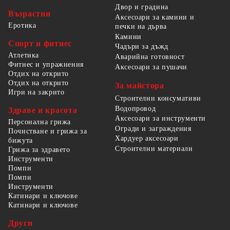
Двор и градина
Възрастни
Аксесоари за камини и
Еротика
печки на дърва
Камини
Спорт и фитнес
Чадъри за дъжд
Атлетика
Аварийна готовност
Фитнес и упражнения
Аксесоари за пушачи
Отдих на открито
Отдих на открито
За майстора
Игри на закрито
Строителни консумативи
Водопровод
Здраве и красота
Аксесоари за инструменти
Персонална грижа
Огради и заграждения
Почистване и грижа за
Хардуер аксесоари
бижута
Строителни материали
Грижа за здравето
Инструменти
Помпи
Помпи
Инструменти
Катинари и ключове
Катинари и ключове
Други