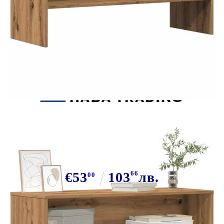
Tweet
Сподели
ТВ шкаф, дъб артизан, 100x40x40
см, инженерно дърво
€53
103
66
лв.
00
В наличност: 200 бр.