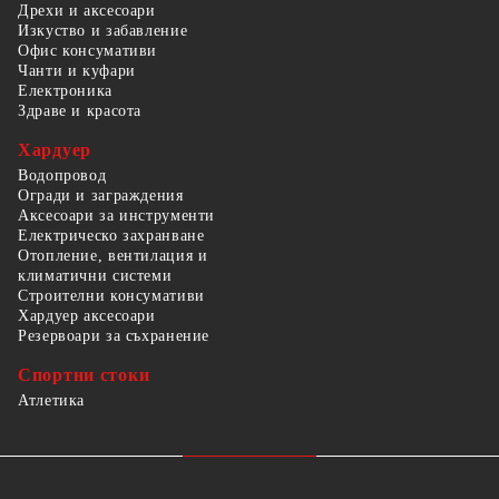
Дрехи и аксесоари
Изкуство и забавление
Офис консумативи
Чанти и куфари
Електроника
Здраве и красота
Хардуер
Водопровод
Огради и заграждения
Аксесоари за инструменти
Електрическо захранване
Отопление, вентилация и
климатични системи
Строителни консумативи
Хардуер аксесоари
Резервоари за съхранение
Спортни стоки
Атлетика