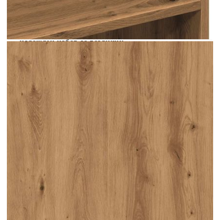
издръжлив материал: Инженерната дървесина е
издръжлив и стабилен материал с гладка
повърхност, която е устойчива на влага,
изкривяване и разцепване, което я прави
надежден избор за различни
проекти.Достатъчно място за съхранение: Този
ТВ шкаф осигурява достатъчно място за
съхранение на вашите списания, книги, DVD
дискове и мултимедийни устройства добре
организирани и на достъпно място.Здрав и
стабилен плот: Здравият плот е идеален за
поставяне на вашия телевизор и стерео уредби
или на различни декоративни елементи, като
вази или саксийни растения.Лесна поддръжка:
ТВ поставката се почиства лесно с влажна
кърпа и изисква по-малко поддръжка.
Цвят: Дъб артизан
Материал: Инженерно дърво
Размери: 100 x 40 x 40 см (Д x Ш x В)
Необходим е монтаж