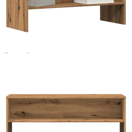
Време за доставка: 5 до 9 дни
Безплатна доставка до адрес при плащане по банков път
Цвят:
Дъб артизан
Материал:
Инженерно дърво
Размери:
100 x 40 x 40 см (Д x Ш x В)
EAN code:
8721158433749
Купи на изплащане
Credit calculator
ТВ шкаф, дъб артизан, 100x40x40 см, инженерно
дърво
Please select credit institution
Цена на продукта:
€53.00
Extraction of information from credit institutions
Предоставената таблица е с информационна цел.
Добавете продукта в количката си с бутона "Добави в