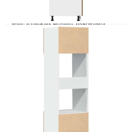
Този шкаф за микровълнова фурна оптимизира
вашето кухненско пространство, осигурявайки
достатъчно място за съхранение на вашите
вещи! Издържлив материал: Инженерната
дървесина е с изключително качество с гладка
повърхност и също така се отличава със
здравина, стабилност и устойчивост на
влага.Достатъчно място за съхранение: Шкафът
има 4 рафта, предлагащи достатъчно място за
съхранение на купи, чинии, тенджери и други
кухненски принадлежности.Гъвкав монтаж на
вратата: Кухненският шкаф разполага с две
врати от външната си страна, за да държи
съхраняваните вещи чисти. Вратата на рафта за
съхранение може да се монтира отляво или
отдясно според вашите лични навици и
удобство. Внимание:За да предотвратите
преобръщане, този продукт трябва да се
използва с предоставеното устройство за
закрепване на стена. Добре е да се
знае:Винтовете и дюбелите за вътрешната стена
не са включени. Съветваме ви да намерите и
използвате винтове и дюбели, подходящи
специално за вашите стени. Ако не сте сигурни,