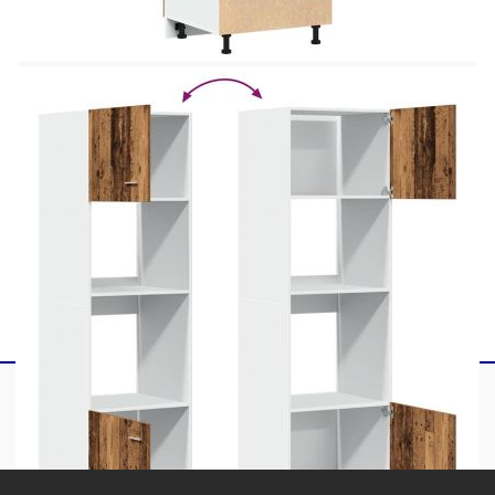
можете да се консултирате с професионалист.
Моля, прочетете и следвайте всяка стъпка от
инструкциите.
Цвят: Старо дърво
Материал: Инженерно дърво
Общи размери: 60 x 57 x 207 см (Ш x Д x
В)
Име на серията: Lyon
Необходим монтаж: Да