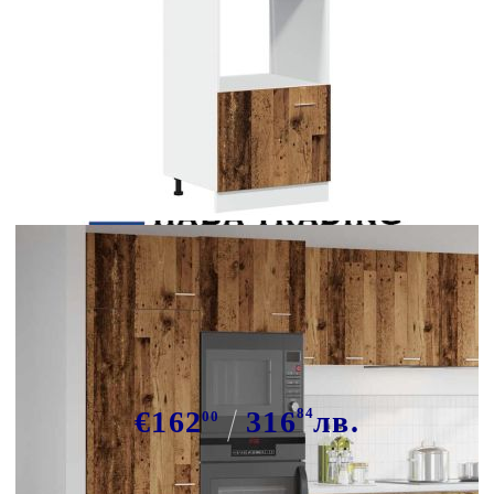
Tweet
Сподели
Шкаф за микровълнова фурна
"Lyon", старо дърво, 60x57x207 см,
инженерно дърво
€162
316
84
лв.
00
В наличност: 193 бр.