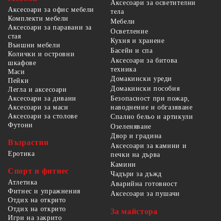
Аксесоари за осветителни
Аксесоари за офис мебели
тела
Комплекти мебели
Мебели
Аксесоари за паравани за
Осветление
стая
Кухня и хранене
Външни мебели
Басейн и спа
Колички и островни
Аксесоари за битова
шкафове
техника
Маси
Домакински уреди
Пейки
Домакински пособия
Легла и аксесоари
Безопасност при пожар,
Аксесоари за дивани
наводнение и обгазяване
Аксесоари за маси
Аксесоари за столове
Спално бельо и артикули
Футони
Озеленяване
Двор и градина
Възрастни
Аксесоари за камини и
Еротика
печки на дърва
Камини
Спорт и фитнес
Чадъри за дъжд
Атлетика
Аварийна готовност
Фитнес и упражнения
Аксесоари за пушачи
Отдих на открито
Отдих на открито
За майстора
Игри на закрито