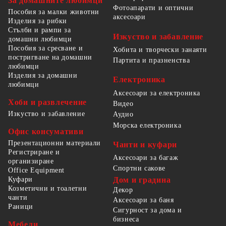
За домашните любимци
Фотоапарати и оптични
Пособия за малки животни
аксесоари
Изделия за рибки
Стълби и рампи за
Изкуство и забавление
домашни любимци
Пособия за сресване и
Хобита и творчески занаяти
постригване на домашни
Партита и празненства
любимци
Изделия за домашни
Електроника
любимци
Аксесоари за електроника
Хоби и развлечение
Видео
Изкуство и забавление
Аудио
Морска електроника
Офис консумативи
Презентационни материали
Чанти и куфари
Регистриране и
Аксесоари за багаж
организиране
Спортни сакове
Office Equipment
Куфари
Дом и градина
Козметични и тоалетни
Декор
чанти
Аксесоари за баня
Раници
Сигурност за дома и
бизнеса
Мебели