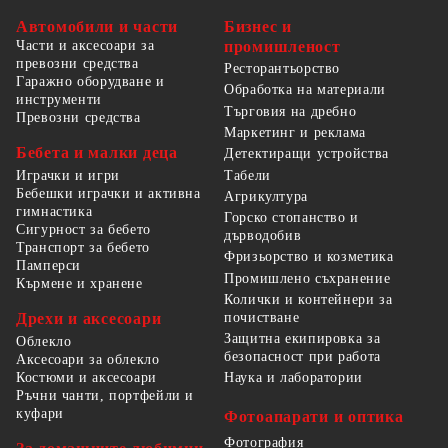
Автомобили и части
Бизнес и
Части и аксесоари за
промишленост
превозни средства
Ресторантьорство
Гаражно оборудване и
Обработка на материали
инструменти
Търговия на дребно
Превозни средства
Маркетинг и реклама
Бебета и малки деца
Детектиращи устройства
Табели
Играчки и игри
Бебешки играчки и активна
Агрикултура
гимнастика
Горско стопанство и
Сигурност за бебето
дърводобив
Транспорт за бебето
Фризьорство и козметика
Памперси
Промишлено съхранение
Кърмене и хранене
Колички и контейнери за
Дрехи и аксесоари
почистване
Защитна екипировка за
Облекло
безопасност при работа
Аксесоари за облекло
Костюми и аксесоари
Наука и лаборатории
Ръчни чанти, портфейли и
куфари
Фотоапарати и оптика
Фотография