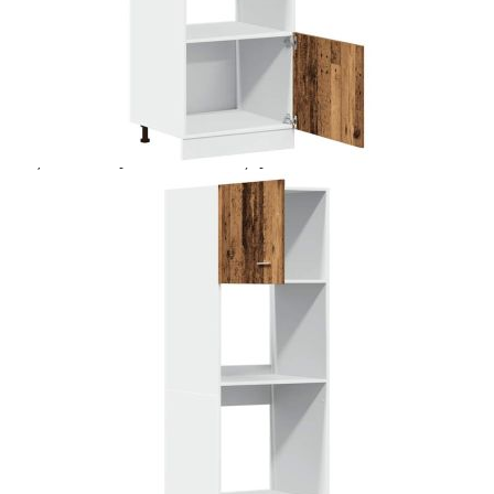
Extraction of information from credit institutions
Предоставената таблица е с информационна цел.
Добавете продукта в количката си с бутона "Добави в
количката" и при поръчка ще можете да изберете броя
вноски на кредита.
Acest tabel are caracter informativ. Adăugați produsul în
coșul de cumpărături unde veți putea selecta detaliile
cererii de creditare.
Предоставената таблица е с информационна цел.
Добавете продукта в количката си с бутона "Добави в
количката" и при поръчка ще можете да изберете броя
вноски на кредита.
Предоставената таблица е с информационна цел.
Добавете продукта в количката си с бутона "Добави в
количката" и при поръчка ще можете да изберете броя
вноски на кредита.
Предоставената таблица е с информационна цел.
Добавете продукта в количката си с бутона "Добави в
количката" и при поръчка ще можете да изберете броя