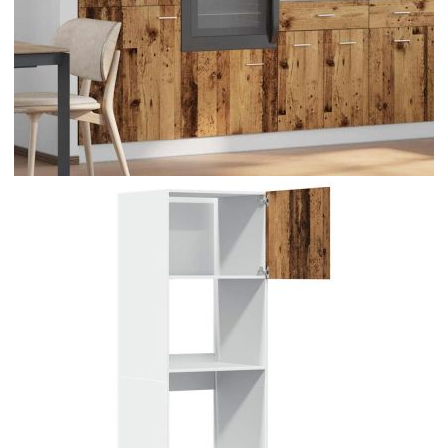
Време за доставка: 5 до 9 дни
Безплатна доставка до адрес при плащане по банков път
Цвят:
Старо дърво
Материал:
Инженерно дърво
EAN code:
8721158436535
Общи размери:
60 x 57 x 207 см (Ш x Д x В)
Необходим монтаж:
Да
Име на серията:
Lyon
Купи на изплащане
Credit calculator
Шкаф за микровълнова фурна "Lyon", старо дърво,
60x57x207 см, инженерно дърво
Please select credit institution
Цена на продукта:
€162.00