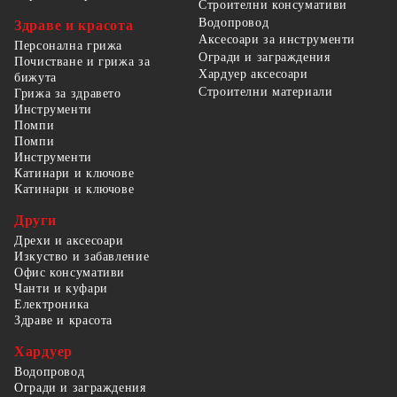
Строителни консумативи
Водопровод
Здраве и красота
Аксесоари за инструменти
Персонална грижа
Огради и заграждения
Почистване и грижа за
Хардуер аксесоари
бижута
Строителни материали
Грижа за здравето
Инструменти
Помпи
Помпи
Инструменти
Катинари и ключове
Катинари и ключове
Други
Дрехи и аксесоари
Изкуство и забавление
Офис консумативи
Чанти и куфари
Електроника
Здраве и красота
Хардуер
Водопровод
Огради и заграждения