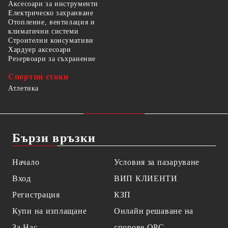
Аксесоари за инструменти
Електрическо захранване
Отопление, вентилация и
климатични системи
Строителни консумативи
Хардуер аксесоари
Резервоари за съхранение
Спортни стоки
Атлетика
Бързи връзки
Начало
Условия за пазаруване
Вход
ВИП КЛИЕНТИ
Регистрация
КЗП
Купи на изплащане
Онлайн решаване на
За Нас
спорове OPC