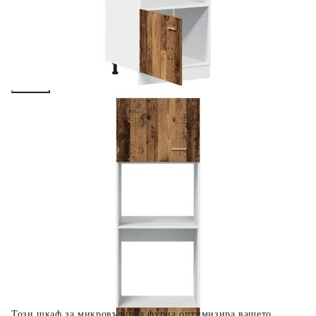
вноски на кредита.
Предоставената таблица е с информационна цел.
Добавете продукта в количката си с бутона "Добави в
количката" и при поръчка ще можете да изберете броя
вноски на кредита.
Когато плащате с NewPay, всъщност NewPay плаща
поръчката Ви вместо Вас. Вие я получавате и
разполагате с три начина да я платите към тях:
Отложено до 30 дни от момента на изпращане на
поръчката без оскъпяване. За покупки на стойност до
400 лв. / €204,52
Плащане на 4 вноски. Заплащате 20% от стойността на
поръчката си на момента с карта. Останалата сума се
разделя на 3 равни месечни вноски без оскъпяване. За
покупки на стойност до 1000 лв. / €511.31
Плащане на 6 вноски. Стойността на поръчката се
разпределя в 6 равни месечни вноски с оскъпяване. За
покупки на стойност до 2000 лв. / €1022.61
Този шкаф за микровълнова фурна оптимизира вашето