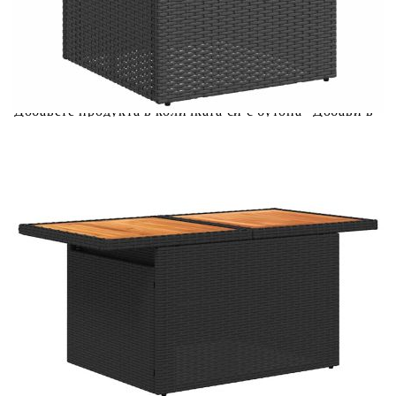
Предоставената таблица е с информационна цел.
Добавете продукта в количката си с бутона "Добави в
количката" и при поръчка ще можете да изберете броя
вноски на кредита.
Предоставената таблица е с информационна цел.
Добавете продукта в количката си с бутона "Добави в
количката" и при поръчка ще можете да изберете броя
вноски на кредита.
Предоставената таблица е с информационна цел.
Добавете продукта в количката си с бутона "Добави в
количката" и при поръчка ще можете да изберете броя
вноски на кредита.
Предоставената таблица е с информационна цел.
Добавете продукта в количката си с бутона "Добави в
количката" и при поръчка ще можете да изберете броя
вноски на кредита.
Когато плащате с NewPay, всъщност NewPay плаща
поръчката Ви вместо Вас. Вие я получавате и
разполагате с три начина да я платите към тях: