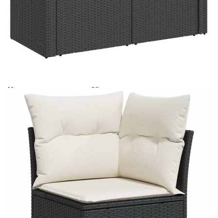
Време за доставка: 5 до 9 дни
Безплатна доставка до адрес при плащане по банков път
Цвят:
Кремавобял
Материал:
PE ратан, стомана с прахово покритие,
акациева дървесина масив с лаково
покритие
Размери:
100 x 55 x 44/73 см (Д x Ш x В)
EAN code:
8721158748942
Височина на
55 см
подлакътника от земята:
Размери на седалката:
55 x 55 cм (Ш x Д)
Размери на възглавницата
55 x 45 x 13 см (Д х Ш x Деб)
за облягане:
Размери на възглавницата
55 x 55 x 3 см (Ш x Д x Деб)
на седалката:
Материал на покритието:
Плат (100% полиестер)
Височина на седалката от
37 см
земята (без
възглавницата):