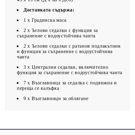
Доставката съдържа:
1 х Градинска маса
2 x Ъглови седалки с функция за
съхранение с водоустойчива чанта
2 x Ъглови седалки с ратанов подлакътник
и функция за съхранение с водоустойчива
чанта
3 x Централни седалки, включително
функция за съхранение с водоустойчива чанта
7 x Възглавница за седалка с подвижна и
переща се калъфка
9 x Възглавници за облягане