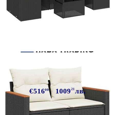
Tweet
Сподели
Градински диван с възглавници, 8
части, черен полиратан, акация
€516
1009
21
лв.
00
В наличност: 68 бр.