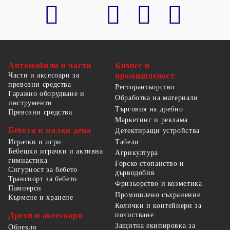
Автомобили и части
Бизнес и
Части и аксесоари за
промишленост
превозни средства
Ресторантьорство
Гаражно оборудване и
Обработка на материали
инструменти
Търговия на дребно
Превозни средства
Маркетинг и реклама
Бебета и малки деца
Детектиращи устройства
Табели
Играчки и игри
Бебешки играчки и активна
Агрикултура
гимнастика
Горско стопанство и
Сигурност за бебето
дърводобив
Транспорт за бебето
Фризьорство и козметика
Памперси
Промишлено съхранение
Кърмене и хранене
Колички и контейнери за
Дрехи и аксесоари
почистване
Защитна екипировка за
Облекло