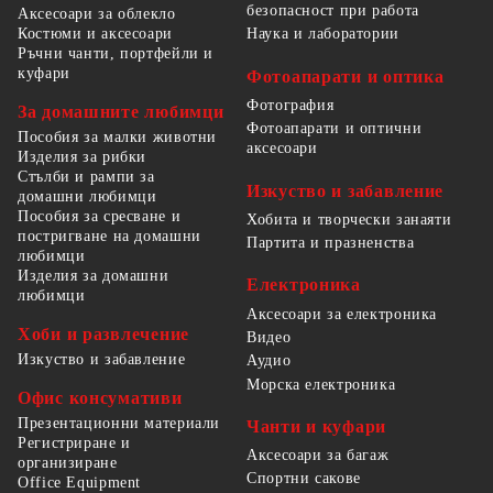
безопасност при работа
Аксесоари за облекло
Костюми и аксесоари
Наука и лаборатории
Ръчни чанти, портфейли и
куфари
Фотоапарати и оптика
Фотография
За домашните любимци
Фотоапарати и оптични
Пособия за малки животни
аксесоари
Изделия за рибки
Стълби и рампи за
Изкуство и забавление
домашни любимци
Пособия за сресване и
Хобита и творчески занаяти
постригване на домашни
Партита и празненства
любимци
Изделия за домашни
Електроника
любимци
Аксесоари за електроника
Хоби и развлечение
Видео
Изкуство и забавление
Аудио
Морска електроника
Офис консумативи
Презентационни материали
Чанти и куфари
Регистриране и
Аксесоари за багаж
организиране
Спортни сакове
Office Equipment