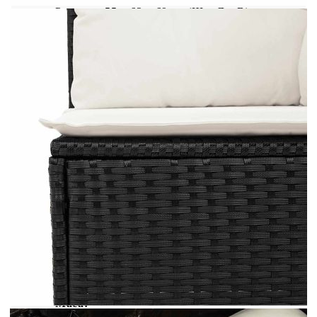
Размери: 55 x 62 x 69 см (Ш x Д x В)
Размери на седалката: 55 x 55 cм (Ш x Д)
Височина на седалката от земята (без
възглавницата): 37 см
Ъглова седалка с ратанов подлакътник:
Цвят: Черен
Материал: PE ратан, стомана с прахово
покритие, акациева дървесина масив с лаково
покритие
Размери: 62 x 62 x 69 см (Ш x Д x В)
Размери на седалката: 55 x 55 cм (Ш x Д)
Височина на седалката от земята (без
възглавницата): 37 см
Височина на подлакътника от земята: 55 см
Маса: