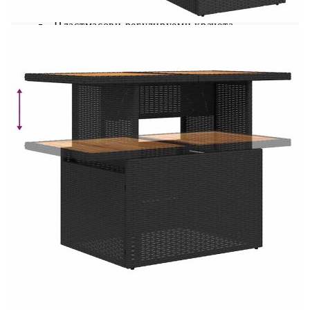
UV устойчив
Пластмасови регулируеми крачета
Необходим е монтаж
Ъглова седалка:
Цвят: Черен
Материал: PE ратан, прахово боядисана
стомана
Размери: 62 x 62 x 69 см (Ш x Д x В)
Размери на седалката: 55 x 55 cм (Ш x Д)
Височина на седалката от земята (без
възглавницата): 37 см
Централна седалка:
Цвят: Черен
Материал: PE ратан, прахово боядисана
стомана