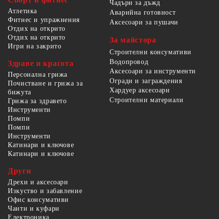
Чадъри за дъжд
Атлетика
Аварийна готовност
Фитнес и упражнения
Аксесоари за пушачи
Отдих на открито
Отдих на открито
За майстора
Игри на закрито
Строителни консумативи
Водопровод
Здраве и красота
Аксесоари за инструменти
Персонална грижа
Огради и заграждения
Почистване и грижа за
Хардуер аксесоари
бижута
Строителни материали
Грижа за здравето
Инструменти
Помпи
Помпи
Инструменти
Катинари и ключове
Катинари и ключове
Други
Дрехи и аксесоари
Изкуство и забавление
Офис консумативи
Чанти и куфари
Електроника