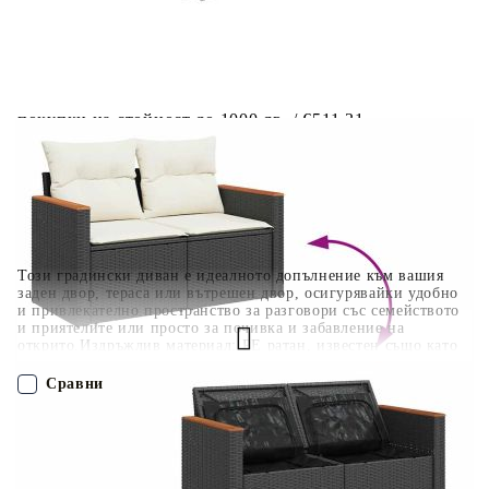
Отложено до 30 дни от момента на изпращане на
поръчката без оскъпяване. За покупки на стойност до
400 лв. / €204,52
Плащане на 4 вноски. Заплащате 20% от стойността на
поръчката си на момента с карта. Останалата сума се
разделя на 3 равни месечни вноски без оскъпяване. За
покупки на стойност до 1000 лв. / €511.31
Плащане на 6 вноски. Стойността на поръчката се
разпределя в 6 равни месечни вноски с оскъпяване. За
покупки на стойност до 2000 лв. / €1022.61
Този градински диван е идеалното допълнение към вашия
заден двор, тераса или вътрешен двор, осигурявайки удобно
и привлекателно пространство за разговори със семейството
и приятелите или просто за почивка и забавление на
открито.Издръжлив материал: PE ратан, известен също като
полиратан, е здрав синтетичен материал с малко необходима
поддръжка, който прилича на естествен ратан. Той е лек,
Сравни
лесен за почистване и често се използва за външни мебели
поради своята издръжливост и устойчивост на атмосферни
влияния.Функция за съхранение с водоустойчива чанта:
ПОРЪЧАЙ БЕЗ РЕГИСТРАЦИЯ
Всяка градинска седалка разполага с място за съхранение под
седалката, допълнено с водоустойчива чанта за съхранение на
възглавници, играчки и други предмети. Вътрешните чанти
Наш представител ще се свърже с Вас в рамките на работния ден!