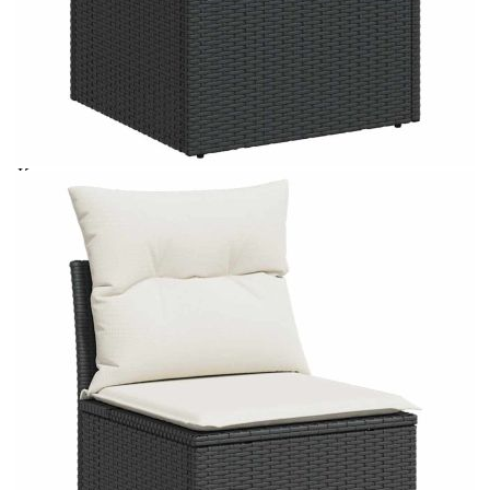
Материал за пълнеж на
Дунапрен
възглавницата за сядане:
Материал за пълнеж на
Памучни влакна
облегалката:
Максимален капацитет на
110 кг
теглото (на седалка):
Купи на изплащане
Credit calculator
Градински диван с възглавници, 8 части, черен
полиратан, акация
Please select credit institution
Цена на продукта:
€516.00
Extraction of information from credit institutions
Предоставената таблица е с информационна цел.
Добавете продукта в количката си с бутона "Добави в
количката" и при поръчка ще можете да изберете броя
вноски на кредита.
Acest tabel are caracter informativ. Adăugați produsul în
coșul de cumpărături unde veți putea selecta detaliile
cererii de creditare.