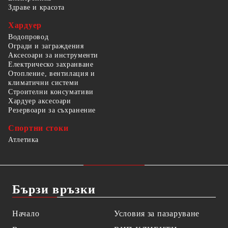
Здраве и красота
Хардуер
Водопровод
Огради и заграждения
Аксесоари за инструменти
Електрическо захранване
Отопление, вентилация и
климатични системи
Строителни консумативи
Хардуер аксесоари
Резервоари за съхранение
Спортни стоки
Атлетика
Бързи връзки
Начало
Условия за пазаруване