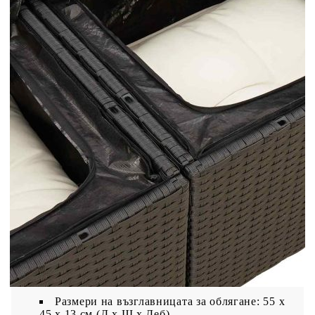
Цвят: Черен
Материал: PE ратан, стомана с прахово
покритие, акациева дървесина масив с лаково
покритие
Размери: 100 x 55 x 44/73 см (Д x Ш x В)
Възглавница:
Цвят: Кремавобял
Материал на покритието: Плат (100%
полиестер)
Материал за пълнеж на възглавницата за
сядане: Дунапрен
Материал за пълнеж на облегалката:
Памучни влакна
Размери на възглавницата на седалката: 55
x 55 x 3 см (Ш x Д x Деб)
Размери на възглавницата за облягане: 55 x
45 x 13 см (Д х Ш x Деб)