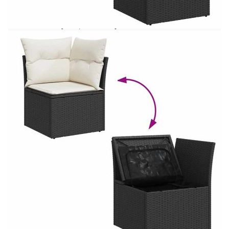
използва за външни мебели поради своята
издръжливост и устойчивост на атмосферни
влияния.Функция за съхранение с
водоустойчива чанта: Всяка градинска седалка
разполага с място за съхранение под седалката,
допълнено с водоустойчива чанта за съхранение
на възглавници, играчки и други предмети.
Вътрешните чанти имат горен капак и могат да
бъдат здраво закрепени към седалките със
закопчалки за допълнителна стабилност.Калъф,
който може да се сваля и може да се пере: Тези
възглавници за седалки имат подвижни калъфи
за лесно пране и поддръжка.Модулен дизайн:
Този комплект външни мебели има модулен
дизайн, което го прави напълно гъвкав и лесен
за преместване, така че можете да създадете
персонализирана подредба на външни
мебели.Добре е да се знае:За да сте сигурни, че
вашите външни мебели ще останат красиви, ви
препоръчваме да ги защитите с водоустойчиво
покривало.
Максимален капацитет на теглото (на
седалка): 110 кг