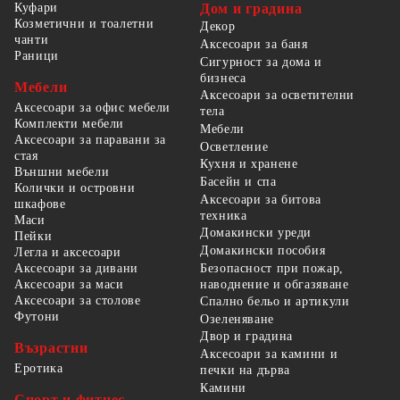
Куфари
Дом и градина
Козметични и тоалетни
Декор
чанти
Аксесоари за баня
Раници
Сигурност за дома и
бизнеса
Мебели
Аксесоари за осветителни
Аксесоари за офис мебели
тела
Комплекти мебели
Мебели
Аксесоари за паравани за
Осветление
стая
Кухня и хранене
Външни мебели
Басейн и спа
Колички и островни
Аксесоари за битова
шкафове
техника
Маси
Домакински уреди
Пейки
Домакински пособия
Легла и аксесоари
Безопасност при пожар,
Аксесоари за дивани
наводнение и обгазяване
Аксесоари за маси
Аксесоари за столове
Спално бельо и артикули
Футони
Озеленяване
Двор и градина
Възрастни
Аксесоари за камини и
Еротика
печки на дърва
Камини
Спорт и фитнес