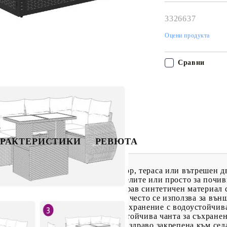
работния ден!
3326637
Оцени продукта
Сравни
РАКТЕРИСТИКИ
РЕВЮТА
 допълнение към вашия заден двор, тераса или вътрешен д
зговори със семейството и приятелите или просто за почив
вестен също като полиратан, е здрав синтетичен материал
 Той е лек, лесен за почистване и често се използва за въ
тмосферни влияния.Функция за съхранение с водоустойчива
под седалката, допълнено с водоустойчива чанта за съхране
 има горен капак и може да бъде здраво закрепена към седа