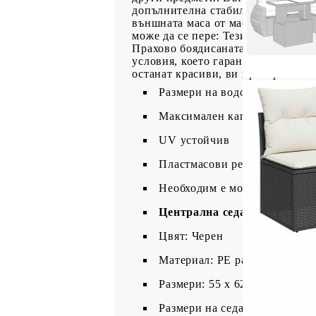
допълнителна стабилност.Регулиру
външната маса от маса за кафе в м
може да се пере: Тези възглавниц
Прахово боядисаната стоманена ра
условия, което гарантира дълготр
останат красиви, ви препоръчваме
Размери на водоустойчивата ч
Максимален капацитет на тегл
UV устойчив
Пластмасови регулируеми кр
Необходим е монтаж
Централна седалка:
Цвят: Черен
Материал: PE ратан, прахово
Размери: 55 x 62 x 69 см (Ш x
Размери на седалката: 55 x 5