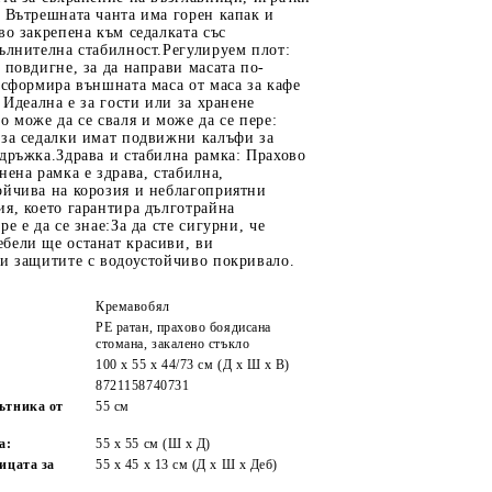
 Вътрешната чанта има горен капак и
во закрепена към седалката със
ълнителна стабилност.Регулируем плот:
 повдигне, за да направи масата по-
нсформира външната маса от маса за кафе
 Идеална е за гости или за хранене
о може да се сваля и може да се пере:
 за седалки имат подвижни калъфи за
дръжка.Здрава и стабилна рамка: Прахово
нена рамка е здрава, стабилна,
ойчива на корозия и неблагоприятни
я, което гарантира дълготрайна
е е да се знае:За да сте сигурни, че
бели ще останат красиви, ви
ги защитите с водоустойчиво покривало.
Кремавобял
PE ратан, прахово боядисана
стомана, закалено стъкло
100 x 55 x 44/73 см (Д x Ш x В)
8721158740731
ътника от
55 см
а:
55 x 55 cм (Ш x Д)
ицата за
55 x 45 x 13 см (Д х Ш x Деб)