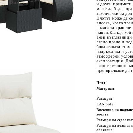
и други предмети.
може да бъде здра
закопчалки за доп
Плотът може да се
висока, което тра
в маса за хранене.
навън.Калъф, койт
Тези възглавници
лесно пране и под
боядисаната стома
издръжлива и уст
атмосферни услови
Tweet
одели
експлоатация. Добр
вашите външни ме
препоръчваме да 
Цвят:
Материал:
Размери:
EAN code:
Височина на подлак
земята:
Размери на седалкат
Размери на възглавн
облягане: