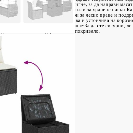
ем плот: Плотът може да се повдигне, за да направи масат
аса за хранене. Идеална е за гости или за хранене навън.Ка
и за седалки имат подвижни калъфи за лесно пране и поддр
мка е здрава, стабилна, издръжлива и устойчива на короз
айна експлоатация. Добре е да се знае:За да сте сигурни, 
 да ги защитите с водоустойчиво покривало.
анта: 55 x 53 x 34 см (Д x Ш x В)
ото (на седалка): 110 кг
ачета
 боядисана стомана
 Д x В)
5 cм (Ш x Д)