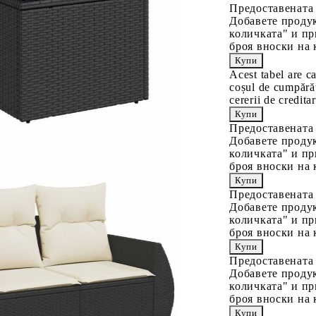
Предоставената
Добавете продук
количката" и пр
броя вноски на 
Acest tabel are c
coșul de cumpărăt
cererii de creditar
Предоставената
Добавете продук
количката" и пр
броя вноски на 
Предоставената
Добавете продук
количката" и пр
броя вноски на 
Предоставената
Добавете продук
количката" и пр
броя вноски на 