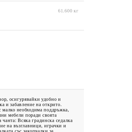
61.600
кг
вор, осигурявайки удобно и
ка и забавление на открито.
 с малко необходима поддръжка,
ншни мебели поради своята
 чанта: Всяка градинска седалка
ние на възглавници, играчки и
лката със закопчалки за