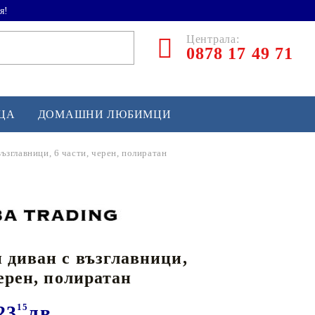
я!
Централа:
0878 17 49 71
ЕЦА
ДОМАШНИ ЛЮБИМЦИ
ъзглавници, 6 части, черен, полиратан
ТЛЕТИКА
аскетбол
кс и бойни изкуства
 диван с възглавници,
йзбол и софтбол
черен, полиратан
кей и лакрос
сновно спортно оборудване
23
15
лв.