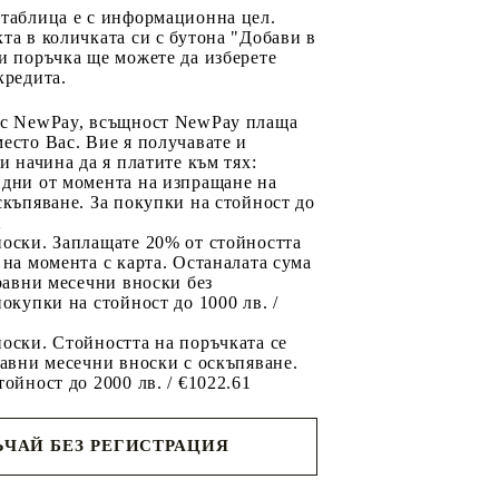
 таблица е с информационна цел.
та в количката си с бутона "Добави в
и поръчка ще можете да изберете
кредита.
 с NewPay, всъщност NewPay плаща
есто Вас. Вие я получавате и
ри начина да я платите към тях:
 дни от момента на изпращане на
скъпяване. За покупки на стойност до
2
носки. Заплащате 20% от стойността
 на момента с карта. Останалата сума
 равни месечни вноски без
покупки на стойност до 1000 лв. /
оски. Стойността на поръчката се
равни месечни вноски с оскъпяване.
тойност до 2000 лв. / €1022.61
ЧАЙ БЕЗ РЕГИСТРАЦИЯ
ще се
ките на