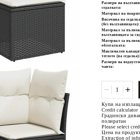
Размери на възглав
седалката:
Материал на покрит
Височина на седалка
(без възглавницата):
Материал за пълнеж
възглавницата за ся
Материал за пълнеж
облегалката:
Максимален капаци
теглото (на седалка)
Размери на водоуст
чанта:
Купи на изплащ
Credit calculator
Градински диван
полиратан
Please select cred
Цена на продукт
Extraction of info