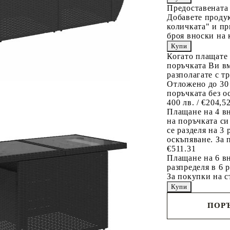
Предоставената
Добавете продук
количката" и пр
броя вноски на 
Когато плащате
поръчката Ви вм
разполагате с т
Отложено до 30
поръчката без о
400 лв. / €204,5
Плащане на 4 в
на поръчката си
се разделя на 3
оскъпяване. За 
€511.31
Плащане на 6 вн
разпределя в 6 
За покупки на с
ПОРЪ
Наш представител 
свърже с Вас в рам