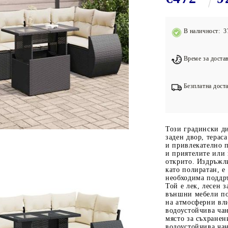
Подложки за фитнес уреди
В
Лостове за набиране
В наличност: 3
Силови кули
Йога и пилатес
Време за достав
Безплатна доста
Този градински д
заден двор, терас
и привлекателно п
и приятелите или 
открито. Издръжли
като полиратан, е
необходима поддръ
Той е лек, лесен з
външни мебели по
на атмосферни вл
водоустойчива чан
място за съхранен
водоустойчива чан