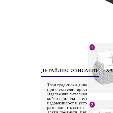
ДЕТАЙЛНО ОПИСАНИЕ
ХА
Този градински диван е идеалното
привлекателно пространство за ра
Издръжлив материал: PE ратан, из
който прилича на естествен ратан.
издръжливост и устойчивост на а
разполага с място за съхранение 
други предмети. Вътрешната чанта