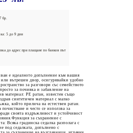
олейбол
7 бр.
ка: 5 до 9 дни
вка до адрес при плащане по банков път
иван е идеалното допълнение към вашия
а или вътрешен двор, осигурявайки удобно
ространство за разговори със семейството
просто за почивка и забавление на
в материал: PE ратан, известен също
 здрав синтетичен материал с малко
жка, който прилича на естествен ратан.
а почистване и често се използва за
ради своята издръжливост и устойчивост
ияния.Функция за съхранение с
та: Всяка градинска седалка разполага с
ие под седалката, допълнено с
та за съхранение на възглавници, играчки