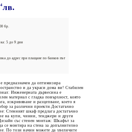
олейбол
84
лв.
00 бр.
ка: 5 до 9 дни
вка до адрес при плащане по банков път
 е предназначен да оптимизира
остранство и да украси дома ви! Стабилен
риал: Инженерната дървесина е
лен материал с гладка повърхност, която
ага, изкривяване и разцепване, което я
збор за различни проекти.Достатъчно
ие: Стенният шкаф предлага достатъчно
ие на купи, чинии, тенджери и други
Дизайн със стенен монтаж: Шкафът за
а се монтира на стена за допълнително
ие. По този начин можете да увеличите