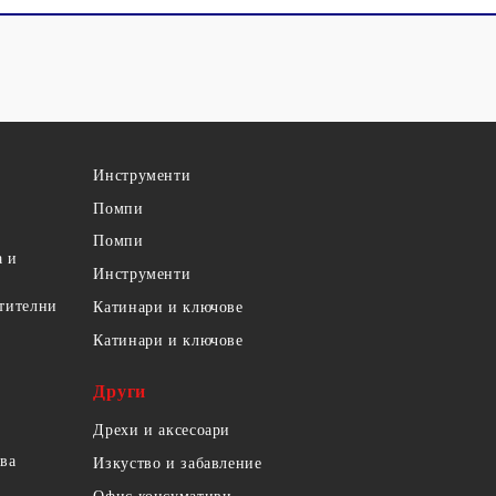
Инструменти
Помпи
Помпи
а и
Инструменти
етителни
Катинари и ключове
Катинари и ключове
Други
Дрехи и аксесоари
ова
Изкуство и забавление