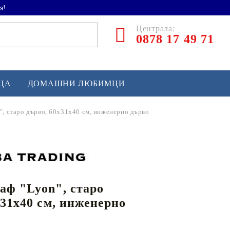
я!
Централа:
0878 17 49 71
ЕЦА
ДОМАШНИ ЛЮБИМЦИ
, старо дърво, 60x31x40 см, инженерно дърво
ТЛЕТИКА
аскетбол
кс и бойни изкуства
ф "Lyon", старо
йзбол и софтбол
x31x40 см, инженерно
кей и лакрос
сновно спортно оборудване