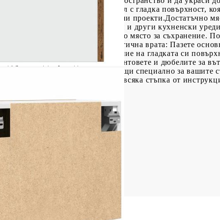
да оптимизира кухненското ви пространство и да украси д
е издръжлив и стабилен материал с гладка повърхност, коя
я прави надежден избор за различни проекти.Достатъчно м
ранение на купи, чинии, тенджери и други кухненски уред
монтира на стена за допълнително място за съхранение. П
а и да поддържате чистота.Практична врата: Пазете основн
тена.Лесна поддръжка: Благодарение на гладката си повърхн
поддръжка. Добре е да се знае:Винтовете и дюбелите за въ
звате винтове и дюбели, подходящи специално за вашите с
ист. Моля, прочетете и следвайте всяка стъпка от инструкц
м (Ш x Д x В)
о): 60 кг