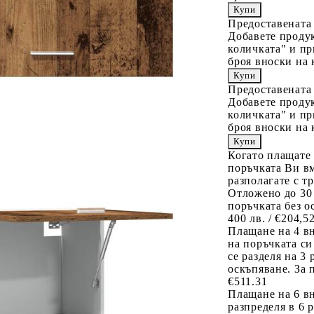
Предоставената
Добавете продук
количката" и пр
броя вноски на 
Предоставената
Добавете продук
количката" и пр
броя вноски на 
Когато плащате
поръчката Ви вм
разполагате с т
Отложено до 30
поръчката без о
400 лв. / €204,5
Плащане на 4 в
на поръчката си
се разделя на 3
оскъпяване. За 
€511.31
Плащане на 6 вн
разпределя в 6 