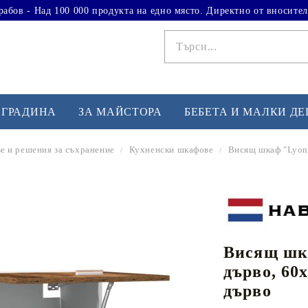
рабов - Над 100 000 продукта на едно място. Директно от вносител
 ГРАДИНА
ЗА МАЙСТОРА
БЕБЕТА И МАЛКИ Д
е и решения за съхранение
Кухненски шкафове
Висящ шкаф "Lyon"
ФИТНЕС УПРАЖНЕНИЯ
А
Вдигане на тежести
Б
Кардио
Бо
любимци
Висящ шка
Йога и пилатес
Бе
дърво, 60
Лежанки за упражнения
Хо
дърво
Тренажори за баланс
О