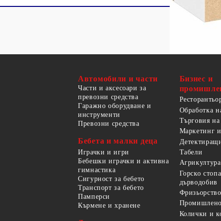
Автомобили и части
Бизнес и
Части и аксесоари за
промишле
превозни средства
Ресторантьо
Гаражно оборудване и
Обработка н
инструменти
Търговия на
Превозни средства
Маркетинг и
Бебета и малки деца
Детектиращи
Играчки и игри
Табели
Бебешки играчки и активна
Агрикултура
гимнастика
Горско стоп
Сигурност за бебето
дърводобив
Транспорт за бебето
Фризьорство
Памперси
Промишлено
Кърмене и хранене
Колички и к