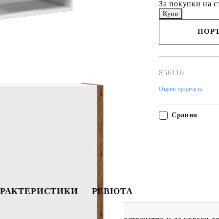
За покупки на с
ПОРЪ
Наш представител 
свърже с Вас в рам
работния ден!
856116
Оцени продукта
Сравни
РАКТЕРИСТИКИ
РЕВЮТА