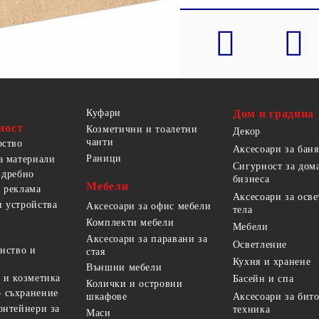
Куфари
Дом и градина
ност
Козметични и тоалетни
Декор
чанти
рство
Аксесоари за баня
Раници
а материали
Сигурност за дом
 дребно
бизнеса
Мебели
 реклама
Аксесоари за осв
 устройства
Аксесоари за офис мебели
тела
Комплекти мебели
Мебели
Аксесоари за паравани за
Осветление
анство и
стая
Кухня и хранене
Външни мебели
 и козметика
Басейн и спа
Колички и островни
 съхранение
Аксесоари за бит
шкафове
онтейнери за
техника
Маси