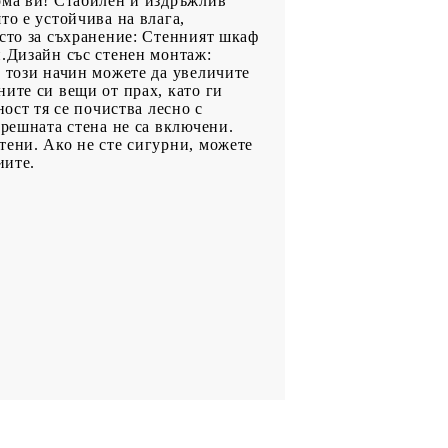
ома ви! Стабилен и издръжлив
то е устойчива на влага,
ясто за съхранение: Стенният шкаф
и.Дизайн със стенен монтаж:
о този начин можете да увеличите
ите си вещи от прах, като ги
ост тя се почиства лесно с
трешната стена не са включени.
тени. Ако не сте сигурни, можете
иите.