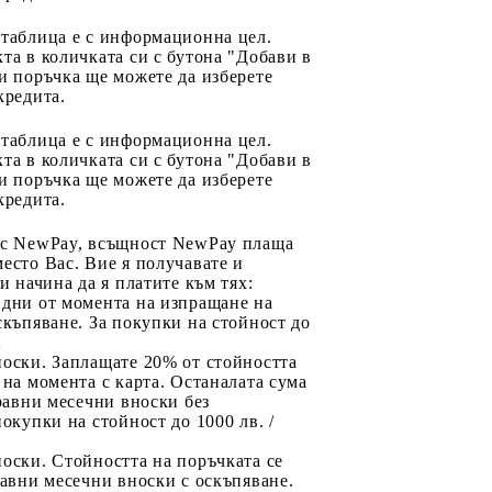
 таблица е с информационна цел.
та в количката си с бутона "Добави в
и поръчка ще можете да изберете
кредита.
 таблица е с информационна цел.
та в количката си с бутона "Добави в
и поръчка ще можете да изберете
кредита.
 с NewPay, всъщност NewPay плаща
есто Вас. Вие я получавате и
ри начина да я платите към тях:
 дни от момента на изпращане на
скъпяване. За покупки на стойност до
2
носки. Заплащате 20% от стойността
 на момента с карта. Останалата сума
 равни месечни вноски без
покупки на стойност до 1000 лв. /
оски. Стойността на поръчката се
равни месечни вноски с оскъпяване.