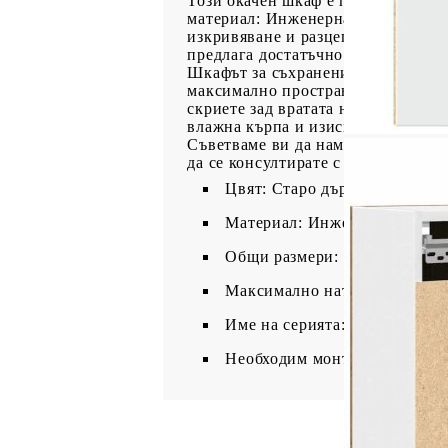
Този окачен шкаф е предназначен 
материал: Инженерната дървесина 
изкривяване и разцепване, което 
предлага достатъчно място за съх
Шкафът за съхранение може да се 
максимално пространството на под
скриете зад вратата на шкафа за с
влажна кърпа и изисква по-малко 
Съветваме ви да намерите и изпол
да се консултирате с професионал
Цвят: Старо дърво
Материал: Инженерно дърво
Общи размери: 60 x 31 x 40 с
Максимално натоварване (общ
Име на серията: Lyon
Необходим монтаж: Да