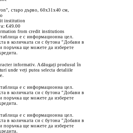
n", старо дърво, 60x31x40 см,
во
it institution
а:
€49.00
rmation from credit institutions
 таблица е с информационна цел.
та в количката си с бутона "Добави в
и поръчка ще можете да изберете
кредита.
aracter informativ. Adăugați produsul în
uri unde veți putea selecta detaliile
e.
 таблица е с информационна цел.
та в количката си с бутона "Добави в
и поръчка ще можете да изберете
кредита.
 таблица е с информационна цел.
та в количката си с бутона "Добави в
и поръчка ще можете да изберете
кредита.