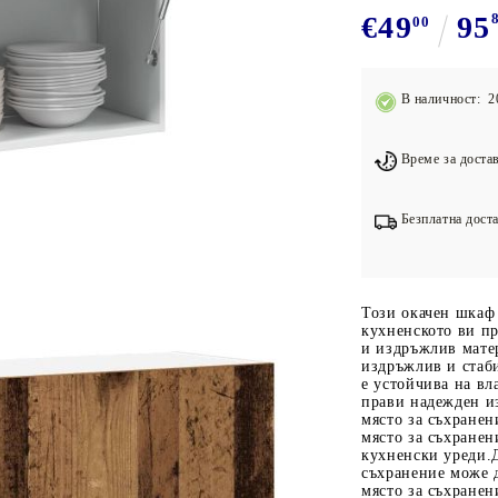
Подложки за фитнес уреди
В
€49
95
00
Лостове за набиране
Силови кули
В наличност: 2
Йога и пилатес
Време за достав
Безплатна доста
Този окачен шкаф
кухненското ви пр
и издръжлив мате
издръжлив и стаби
е устойчива на вл
прави надежден и
място за съхранен
място за съхранен
кухненски уреди.
съхранение може д
място за съхранен