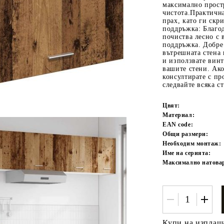
максимално прост
чистота.Практична
прах, като ги скр
поддръжка: Благод
почиства лесно с 
поддръжка. Добре 
вътрешната стена 
и използвате вин
вашите стени. Ако
консултирате с пр
следвайте всяка с
Tweet
одели
Цвят:
Материал:
EAN code:
Общи размери:
Необходим монтаж:
Име на серията:
Максимално натовар
Купи на изплащ