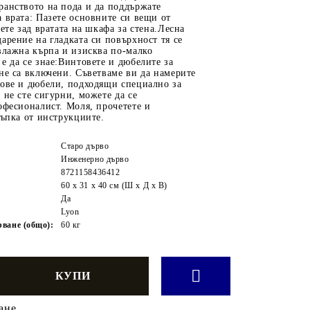
ранството на пода и да поддържате
 врата: Пазете основните си вещи от
иете зад вратата на шкафа за стена.Лесна
арение на гладката си повърхност тя се
влажна кърпа и изисква по-малко
е да се знае:Винтовете и дюбелите за
не са включени. Съветваме ви да намерите
тове и дюбели, подходящи специално за
 не сте сигурни, можете да се
офесионалист. Моля, прочетете и
тъпка от инструкциите.
Старо дърво
Инженерно дърво
8721158436412
60 x 31 x 40 см (Ш x Д x В)
Да
Lyon
ване (общо):
60 кг
ане