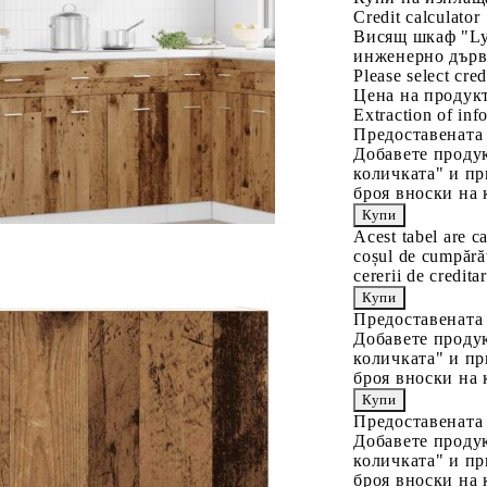
Credit calculator
Висящ шкаф "Lyo
инженерно дър
Please select cred
Цена на продукт
Extraction of info
Предоставената
Добавете продук
количката" и пр
броя вноски на 
Acest tabel are c
coșul de cumpărăt
cererii de creditar
Предоставената
Добавете продук
количката" и пр
броя вноски на 
Предоставената
Добавете продук
количката" и пр
броя вноски на 