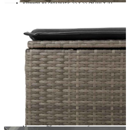
Размери на седалката: 55 x 55 cм (Ш x Д)
Височина на седалката от земята (без
възглавницата): 37 см
Модул с подлакътници:
Цвят: Сив
Материал: PE ратан, прахово боядисана
стомана
Размери: 71 x 62 x 69 см (Ш x Д x В)
Размери на седалката: 55 x 55 cм (Ш x Д)
Височина на седалката от земята (без
възглавницата): 37 см
Височина на подлакътника от земята: 55 см
Табуретка:
Цвят: Сив
Материал: PE ратан, прахово боядисана