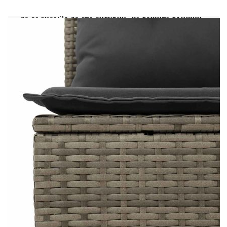
неблагоприятни атмосферни условия, което
гарантира дълготрайна експлоатация. Добре е
да се знае:За да сте сигурни, че вашите външни
мебели ще останат красиви, ви препоръчваме да
ги защитите с водоустойчиво покривало.
Размери на водоустойчивата чанта: 55 x 53
x 34 см (Д x Ш x В)
Максимален капацитет на теглото (на
седалка): 110 кг
UV устойчив
Пластмасови регулируеми крачета
Необходим е монтаж
Централна седалка:
Цвят: Сив
Материал: PE ратан, прахово боядисана
стомана
Размери: 55 x 62 x 69 см (Ш x Д x В)