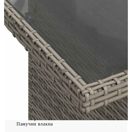
стомана
Размери: 55 x 55 x 37 см (Ш x Д x В)
Маса:
Цвят: Сив
Материал: PE ратан, прахово боядисана
стомана, закалено стъкло
Размери: 100 x 55 x 44/73 см (Д x Ш x В)
Възглавница:
Цвят: Тъмносив
Материал на покритието: Плат (100%
полиестер)
Материал за пълнеж на възглавницата за
сядане: Дунапрен
Материал за пълнеж на облегалката:
Памучни влакна