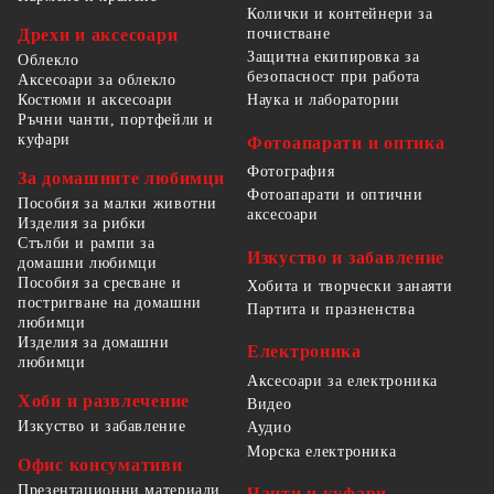
Колички и контейнери за
Дрехи и аксесоари
почистване
Защитна екипировка за
Облекло
безопасност при работа
Аксесоари за облекло
Костюми и аксесоари
Наука и лаборатории
Ръчни чанти, портфейли и
куфари
Фотоапарати и оптика
Фотография
За домашните любимци
Фотоапарати и оптични
Пособия за малки животни
аксесоари
Изделия за рибки
Стълби и рампи за
Изкуство и забавление
домашни любимци
Пособия за сресване и
Хобита и творчески занаяти
постригване на домашни
Партита и празненства
любимци
Изделия за домашни
Електроника
любимци
Аксесоари за електроника
Хоби и развлечение
Видео
Изкуство и забавление
Аудио
Морска електроника
Офис консумативи
Презентационни материали
Чанти и куфари