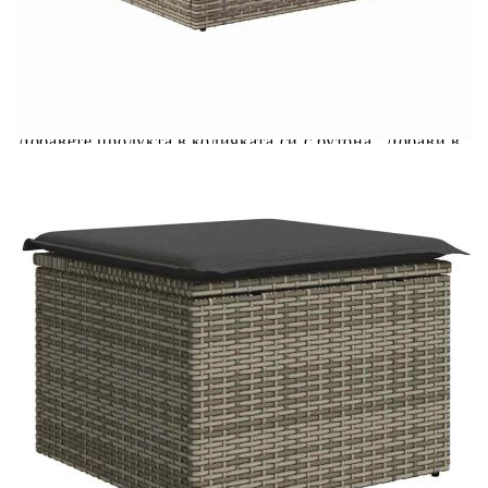
Предоставената таблица е с информационна цел.
Добавете продукта в количката си с бутона "Добави в
количката" и при поръчка ще можете да изберете броя
вноски на кредита.
Предоставената таблица е с информационна цел.
Добавете продукта в количката си с бутона "Добави в
количката" и при поръчка ще можете да изберете броя
вноски на кредита.
Предоставената таблица е с информационна цел.
Добавете продукта в количката си с бутона "Добави в
количката" и при поръчка ще можете да изберете броя
вноски на кредита.
Предоставената таблица е с информационна цел.
Добавете продукта в количката си с бутона "Добави в
количката" и при поръчка ще можете да изберете броя
вноски на кредита.
Когато плащате с NewPay, всъщност NewPay плаща
поръчката Ви вместо Вас. Вие я получавате и
разполагате с три начина да я платите към тях: