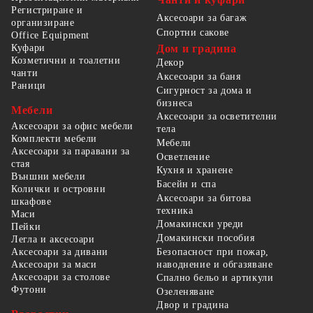
Регистриране и
Аксесоари за багаж
организиране
Спортни сакове
Office Equipment
Куфари
Дом и градина
Козметични и тоалетни
Декор
чанти
Аксесоари за баня
Раници
Сигурност за дома и
бизнеса
Мебели
Аксесоари за осветителни
Аксесоари за офис мебели
тела
Комплекти мебели
Мебели
Аксесоари за паравани за
Осветление
стая
Кухня и хранене
Външни мебели
Басейн и спа
Колички и островни
Аксесоари за битова
шкафове
техника
Маси
Домакински уреди
Пейки
Домакински пособия
Легла и аксесоари
Безопасност при пожар,
Аксесоари за дивани
наводнение и обгазяване
Аксесоари за маси
Аксесоари за столове
Спално бельо и артикули
Футони
Озеленяване
Двор и градина