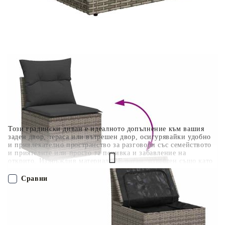
Отложено до 30 дни от момента на изпращане на
поръчката без оскъпяване. За покупки на стойност до
400 лв. / €204,52
Плащане на 4 вноски. Заплащате 20% от стойността на
поръчката си на момента с карта. Останалата сума се
разделя на 3 равни месечни вноски без оскъпяване. За
покупки на стойност до 1000 лв. / €511.31
Плащане на 6 вноски. Стойността на поръчката се
разпределя в 6 равни месечни вноски с оскъпяване. За
покупки на стойност до 2000 лв. / €1022.61
Този градински диван е идеалното допълнение към вашия
заден двор, тераса или вътрешен двор, осигурявайки удобно
и привлекателно пространство за разговори със семейството
и приятелите или просто за почивка и забавление на
открито. Издръжлив материал: PE ратан, известен също като
полиратан, е здрав синтетичен материал с малко необходима
поддръжка, който прилича на естествен ратан. Той е лек,
Сравни
лесен за почистване и често се използва за външни мебели
поради своята издръжливост и устойчивост на атмосферни
влияния.Функция за съхранение с водоустойчива чанта:
ПОРЪЧАЙ БЕЗ РЕГИСТРАЦИЯ
Всяка градинска седалка разполага с място за съхранение под
седалката, допълнено с водоустойчива чанта за съхранение на