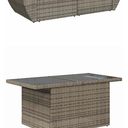
Материал за пълнеж на
Памучни влакна
облегалката:
Максимален капацитет на теглото
110 кг
(на седалка):
Размери на водоустойчивата
55 x 53 x 34 см (Д x Ш x В)
чанта:
Купи на изплащане
Credit calculator
Градински диван с възглавници, 6 части, полиратан,
сив
Please select credit institution
Цена на продукта:
€429.00
Extraction of information from credit institutions
Предоставената таблица е с информационна цел.
Добавете продукта в количката си с бутона "Добави в
количката" и при поръчка ще можете да изберете броя
вноски на кредита.
Acest tabel are caracter informativ. Adăugați produsul în
coșul de cumpărături unde veți putea selecta detaliile
cererii de creditare.