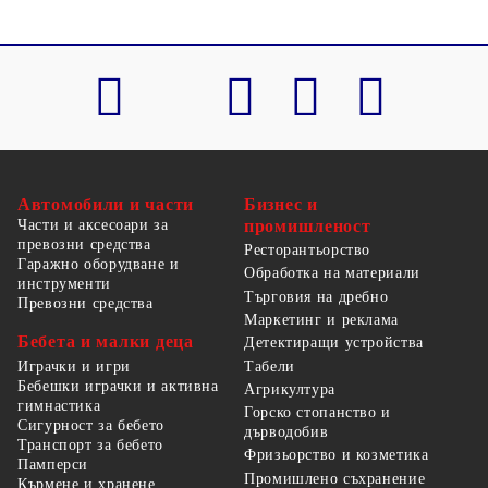
Автомобили и части
Бизнес и
Части и аксесоари за
промишленост
превозни средства
Ресторантьорство
Гаражно оборудване и
Обработка на материали
инструменти
Търговия на дребно
Превозни средства
Маркетинг и реклама
Бебета и малки деца
Детектиращи устройства
Табели
Играчки и игри
Бебешки играчки и активна
Агрикултура
гимнастика
Горско стопанство и
Сигурност за бебето
дърводобив
Транспорт за бебето
Фризьорство и козметика
Памперси
Промишлено съхранение
Кърмене и хранене