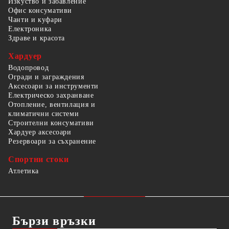
Изкуство и забавление
Офис консумативи
Чанти и куфари
Електроника
Здраве и красота
Хардуер
Водопровод
Огради и заграждения
Аксесоари за инструменти
Електрическо захранване
Отопление, вентилация и
климатични системи
Строителни консумативи
Хардуер аксесоари
Резервоари за съхранение
Спортни стоки
Атлетика
Бързи връзки