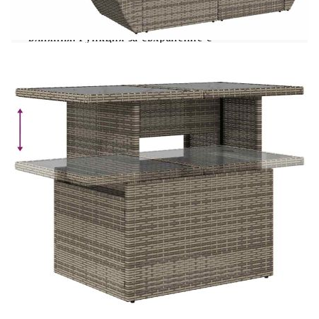
използва за външни мебели поради своята
издръжливост и устойчивост на атмосферни
влияния.Функция за съхранение с
водоустойчива чанта: Всяка градинска седалка
разполага с място за съхранение под седалката,
допълнено с водоустойчива чанта за съхранение
на възглавници, играчки и други предмети.
Вътрешната чанта има горен капак и може да
бъде здраво закрепена към седалката със
закопчалки за допълнителна
стабилност.Регулируем плот: Плотът може да се
повдигне, за да направи масата по-висока, което
трансформира външната маса от маса за кафе в
маса за хранене. Идеална е за гости или за
хранене навън.Универсална табуретка за крака:
Табуретката е универсална и служи като удобна
поставка за крака, когато се излежавате на
дивана или като допълнителна седалка във
вашата градина.Калъф, който може да се сваля и
може да се пере: Тези възглавници за седалки
имат подвижни калъфи за лесно пране и
поддръжка.Здрава и стабилна рамка: Прахово
боядисаната стоманена рамка е здрава,
стабилна, издръжлива и устойчива на корозия и