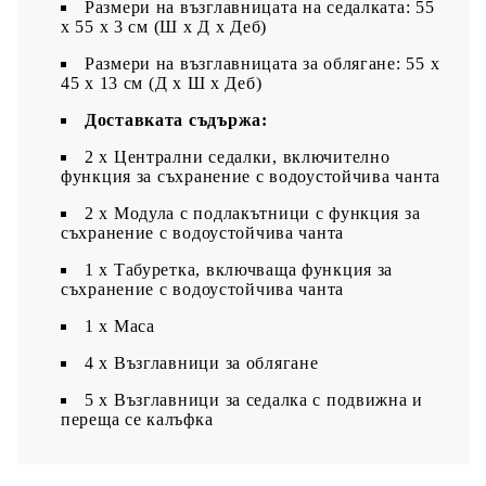
Размери на възглавницата на седалката: 55
x 55 x 3 см (Ш x Д x Деб)
Размери на възглавницата за облягане: 55 x
45 x 13 см (Д х Ш x Деб)
Доставката съдържа:
2 x Централни седалки, включително
функция за съхранение с водоустойчива чанта
2 x Модула с подлакътници с функция за
съхранение с водоустойчива чанта
1 x Табуретка, включваща функция за
съхранение с водоустойчива чанта
1 х Маса
4 x Възглавници за облягане
5 x Възглавници за седалка с подвижна и
переща се калъфка