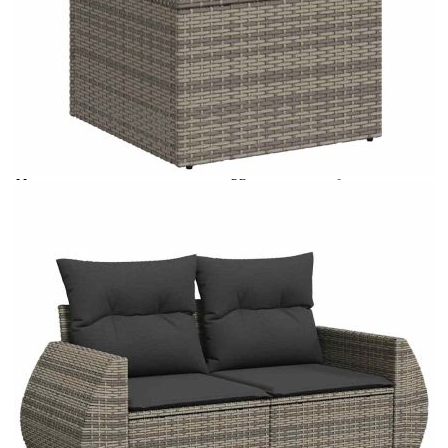
Време за доставка: 5 до 9 дни
Безплатна доставка до адрес при плащане по банков път
Цвят:
Тъмносив
Материал:
PE ратан, прахово боядисана
стомана, закалено стъкло
Размери:
100 x 55 x 44/73 см (Д x Ш x В)
EAN code:
8721158740571
Височина на подлакътника от
55 см
земята:
Размери на седалката:
55 x 55 cм (Ш x Д)
Размери на възглавницата за
55 x 45 x 13 см (Д х Ш x Деб)
облягане:
Размери на възглавницата на
55 x 55 x 3 см (Ш x Д x Деб)
седалката:
Материал на покритието:
Плат (100% полиестер)
Височина на седалката от земята
37 см
(без възглавницата):
Материал за пълнеж на
Дунапрен
възглавницата за сядане: