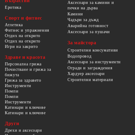
Възрастни
Аксесоари за камини и
Еротика
печки на дърва
Камини
Спорт и фитнес
Чадъри за дъжд
Атлетика
Аварийна готовност
Фитнес и упражнения
Аксесоари за пушачи
Отдих на открито
Отдих на открито
За майстора
Игри на закрито
Строителни консумативи
Водопровод
Здраве и красота
Аксесоари за инструменти
Персонална грижа
Огради и заграждения
Почистване и грижа за
Хардуер аксесоари
бижута
Строителни материали
Грижа за здравето
Инструменти
Помпи
Помпи
Инструменти
Катинари и ключове
Катинари и ключове
Други
Дрехи и аксесоари