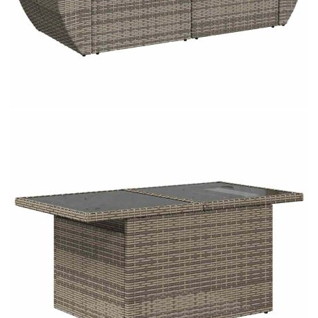
Материал за пълнеж на
Памучни влакна
облегалката:
Максимален капацитет на теглото
110 кг
(на седалка):
Размери на водоустойчивата
55 x 53 x 34 см (Д x Ш x В)
чанта:
Купи на изплащане
Credit calculator
Градински диван с възглавници, 6 части, полиратан,
сив
Please select credit institution
Цена на продукта:
€475.00
Extraction of information from credit institutions
Предоставената таблица е с информационна цел.
Добавете продукта в количката си с бутона "Добави в
количката" и при поръчка ще можете да изберете броя
вноски на кредита.
Acest tabel are caracter informativ. Adăugați produsul în
coșul de cumpărături unde veți putea selecta detaliile
cererii de creditare.