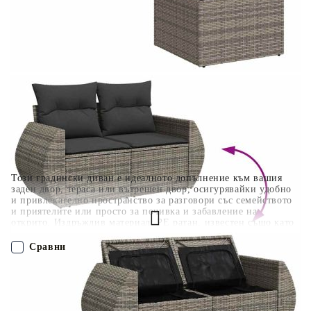
Отложено до 30 дни от момента на изпращане на
поръчката без оскъпяване. За покупки на стойност до
400 лв. / €204,52
Плащане на 4 вноски. Заплащате 20% от стойността на
поръчката си на момента с карта. Останалата сума се
разделя на 3 равни месечни вноски без оскъпяване. За
покупки на стойност до 1000 лв. / €511.31
Плащане на 6 вноски. Стойността на поръчката се
разпределя в 6 равни месечни вноски с оскъпяване. За
покупки на стойност до 2000 лв. / €1022.61
Този градински диван е идеалното допълнение към вашия
заден двор, тераса или вътрешен двор, осигурявайки удобно
и привлекателно пространство за разговори със семейството
и приятелите или просто за почивка и забавление на
открито. Издръжлив материал: PE ратан, известен също като
полиратан, е здрав синтетичен материал с малко необходима
поддръжка, който прилича на естествен ратан. Той е лек,
Сравни
лесен за почистване и често се използва за външни мебели
поради своята издръжливост и устойчивост на атмосферни
влияния.Функция за съхранение с водоустойчива чанта:
ПОРЪЧАЙ БЕЗ РЕГИСТРАЦИЯ
Всяка градинска седалка разполага с място за съхранение под
седалката, допълнено с водоустойчива чанта за съхранение на