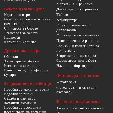
Превозни средства
Маркетинг и реклама
Бебета и малки деца
Детектиращи устройства
Табели
Играчки и игри
Бебешки играчки и активна
Агрикултура
гимнастика
Горско стопанство и
Сигурност за бебето
дърводобив
Транспорт за бебето
Фризьорство и козметика
Памперси
Промишлено съхранение
Кърмене и хранене
Колички и контейнери за
Дрехи и аксесоари
почистване
Защитна екипировка за
Облекло
безопасност при работа
Аксесоари за облекло
Костюми и аксесоари
Наука и лаборатории
Ръчни чанти, портфейли и
куфари
Фотоапарати и оптика
Фотография
За домашните любимци
Фотоапарати и оптични
Пособия за малки животни
аксесоари
Изделия за рибки
Стълби и рампи за
Изкуство и забавление
домашни любимци
Пособия за сресване и
Хобита и творчески занаяти
постригване на домашни