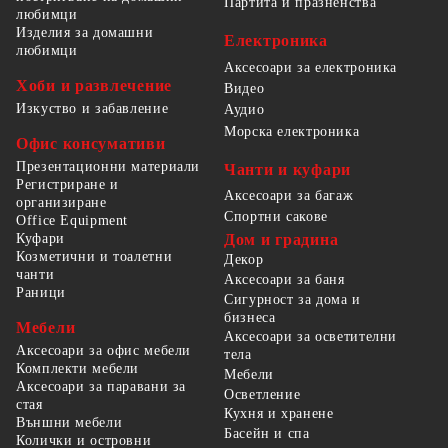
Партита и празненства
любимци
Изделия за домашни
Електроника
любимци
Аксесоари за електроника
Хоби и развлечение
Видео
Изкуство и забавление
Аудио
Морска електроника
Офис консумативи
Презентационни материали
Чанти и куфари
Регистриране и
Аксесоари за багаж
организиране
Спортни сакове
Office Equipment
Куфари
Дом и градина
Козметични и тоалетни
Декор
чанти
Аксесоари за баня
Раници
Сигурност за дома и
бизнеса
Мебели
Аксесоари за осветителни
Аксесоари за офис мебели
тела
Комплекти мебели
Мебели
Аксесоари за паравани за
Осветление
стая
Кухня и хранене
Външни мебели
Басейн и спа
Колички и островни