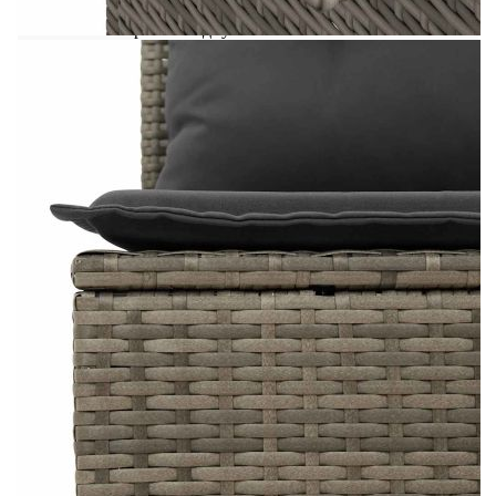
ги защитите с водоустойчиво покривало.
Размери на водоустойчивата чанта: 55 x 53
x 34 см (Д x Ш x В)
Максимален капацитет на теглото (на
седалка): 110 кг
UV устойчив
Пластмасови регулируеми крачета
Необходим е монтаж
Централна седалка:
Цвят: Сив
Материал: PE ратан, прахово боядисана
стомана
Размери: 55 x 62 x 69 см (Ш x Д x В)
Размери на седалката: 55 x 55 cм (Ш x Д)
Височина на седалката от земята (без
възглавницата): 37 см