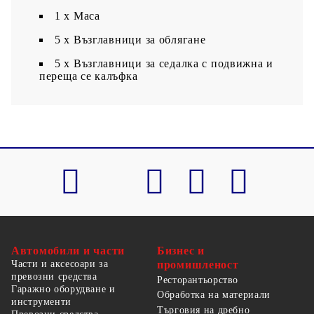
1 х Маса
5 х Възглавници за облягане
5 x Възглавници за седалка с подвижна и
переща се калъфка
Автомобили и части
Бизнес и
Части и аксесоари за
промишленост
превозни средства
Ресторантьорство
Гаражно оборудване и
Обработка на материали
инструменти
Търговия на дребно