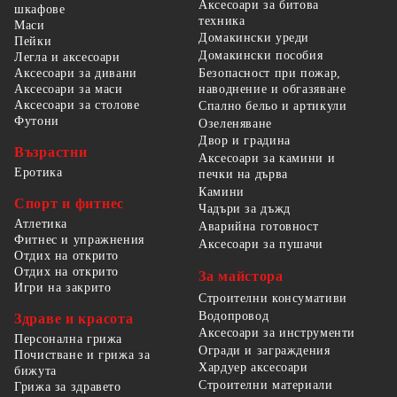
Аксесоари за битова
шкафове
техника
Маси
Домакински уреди
Пейки
Домакински пособия
Легла и аксесоари
Безопасност при пожар,
Аксесоари за дивани
наводнение и обгазяване
Аксесоари за маси
Аксесоари за столове
Спално бельо и артикули
Футони
Озеленяване
Двор и градина
Възрастни
Аксесоари за камини и
Еротика
печки на дърва
Камини
Спорт и фитнес
Чадъри за дъжд
Атлетика
Аварийна готовност
Фитнес и упражнения
Аксесоари за пушачи
Отдих на открито
Отдих на открито
За майстора
Игри на закрито
Строителни консумативи
Водопровод
Здраве и красота
Аксесоари за инструменти
Персонална грижа
Огради и заграждения
Почистване и грижа за
Хардуер аксесоари
бижута
Строителни материали
Грижа за здравето