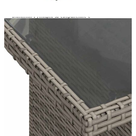
използва за външни мебели поради своята
издръжливост и устойчивост на атмосферни
влияния.Функция за съхранение с
водоустойчива чанта: Всяка градинска седалка
разполага с място за съхранение под седалката,
допълнено с водоустойчива чанта за съхранение
на възглавници, играчки и други предмети.
Вътрешната чанта има горен капак и може да
бъде здраво закрепена към седалката със
закопчалки за допълнителна
стабилност.Регулируем плот: Плотът може да се
повдигне, за да направи масата по-висока, което
трансформира външната маса от маса за кафе в
маса за хранене. Идеална е за гости или за
хранене навън.Калъф, който може да се сваля и
може да се пере: Тези възглавници за седалки
имат подвижни калъфи за лесно пране и
поддръжка.Здрава и стабилна рамка: Прахово
боядисаната стоманена рамка е здрава,
стабилна, издръжлива и устойчива на корозия и
неблагоприятни атмосферни условия, което
гарантира дълготрайна експлоатация. Добре е
да се знае:За да сте сигурни, че вашите външни
мебели ще останат красиви, ви препоръчваме да