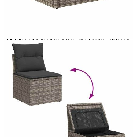
Предоставената таблица е с информационна цел.
Добавете продукта в количката си с бутона "Добави в
количката" и при поръчка ще можете да изберете броя
вноски на кредита.
Предоставената таблица е с информационна цел.
Добавете продукта в количката си с бутона "Добави в
количката" и при поръчка ще можете да изберете броя
вноски на кредита.
Предоставената таблица е с информационна цел.
Добавете продукта в количката си с бутона "Добави в
количката" и при поръчка ще можете да изберете броя
вноски на кредита.
Предоставената таблица е с информационна цел.
Добавете продукта в количката си с бутона "Добави в
количката" и при поръчка ще можете да изберете броя
вноски на кредита.
Когато плащате с NewPay, всъщност NewPay плаща
поръчката Ви вместо Вас. Вие я получавате и
разполагате с три начина да я платите към тях: