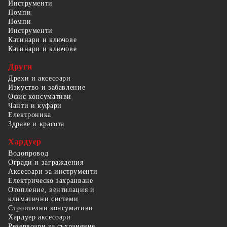
Инструменти
Помпи
Помпи
Инструменти
Катинари и ключове
Катинари и ключове
Други
Дрехи и аксесоари
Изкуство и забавление
Офис консумативи
Чанти и куфари
Електроника
Здраве и красота
Хардуер
Водопровод
Огради и заграждения
Аксесоари за инструменти
Електрическо захранване
Отопление, вентилация и
климатични системи
Строителни консумативи
Хардуер аксесоари
Резервоари за съхранение