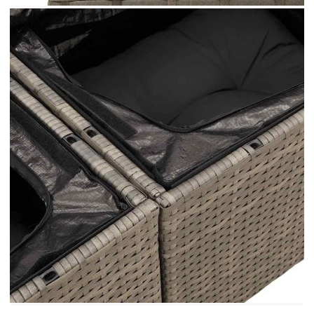
Модул с подлакътници:
Цвят: Сив
Материал: PE ратан, прахово боядисана
стомана
Размери: 71 x 62 x 69 см (Ш x Д x В)
Размери на седалката: 55 x 55 cм (Ш x Д)
Височина на седалката от земята (без
възглавницата): 37 см
Височина на подлакътника от земята: 55 см
Маса:
Цвят: Сив
Материал: PE ратан, прахово боядисана
стомана, закалено стъкло
Размери: 100 x 55 x 44/73 см (Д x Ш x В)