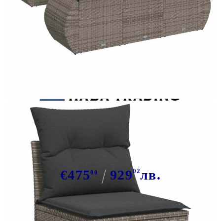
Tweet
Сподели
Градински диван с възглавници, 6
части, полиратан, сив
€475
929
02
лв.
00
В наличност: 171 бр.