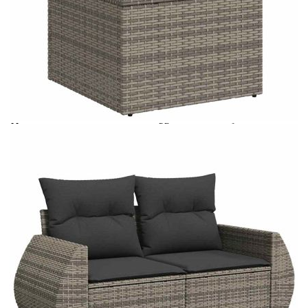
Време за доставка: 5 до 9 дни
Безплатна доставка до адрес при плащане по банков път
Цвят:
Тъмносив
Материал:
PE ратан, прахово боядисана
стомана, закалено стъкло
Размери:
100 x 55 x 44/73 см (Д x Ш x В)
EAN code:
8721158740076
Височина на подлакътника от
55 см
земята:
Размери на седалката:
55 x 55 cм (Ш x Д)
Размери на възглавницата за
55 x 45 x 13 см (Д х Ш x Деб)
облягане:
Размери на възглавницата на
55 x 55 x 3 см (Ш x Д x Деб)
седалката:
Материал на покритието:
Плат (100% полиестер)
Височина на седалката от земята
37 см
(без възглавницата):
Материал за пълнеж на
Дунапрен
възглавницата за сядане: