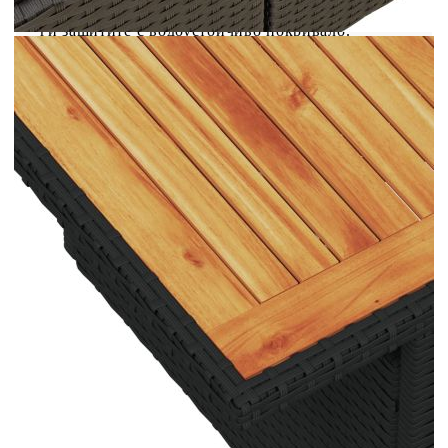
мебели ще останат красиви, ви препоръчваме да
ги защитите с водоустойчиво покривало.
Размери на водоустойчивата чанта: 55 x 53
x 34 см (Д x Ш x В)
Максимален капацитет на натоварване (на
място): 110 кг
UV устойчив
Пластмасови регулируеми крачета
Необходим е монтаж
Ъглова седалка:
Цвят: Черен
Материал: PE ратан, прахово боядисана
стомана
Размери: 71 x 62 x 69 см (Ш x Д x В)
Размери на седалката: 55 x 55 cм (Ш x Д)