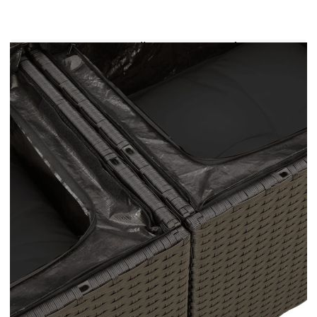
поддръжка, който прилича на естествен ратан.
Той е лек, лесен за почистване и често се
използва за външни мебели поради своята
издръжливост и устойчивост на атмосферни
влияния.Функция за съхранение с
водоустойчива чанта: Градинската мебел
разполага с място за съхранение под седалката,
допълнено с водоустойчива чанта за съхранение
на възглавници, играчки и други предмети.
Вътрешната чанта може да бъде здраво
закрепена към външната мебел със закопчалки
за допълнителна стабилност.Регулируем плот:
Плотът може да се повдигне, за да направи
масата по-висока, което трансформира
външната маса от маса за кафе в маса за
хранене. Идеална е за гости или за хранене
навън.Калъф, който може да се сваля и може да
се пере: Тези възглавници за седалки имат
подвижни калъфи за лесно пране и
поддръжка.Модулен дизайн: Този комплект
външни мебели има модулен дизайн, което го
прави напълно гъвкав и лесен за преместване,
така че можете да създадете персонализирана
подредба на външни мебели. Добре е да се
знае:За да сте сигурни, че вашите външни