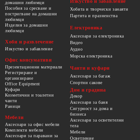
Изкуство и забавление
домашни любимци
Пособия за сресване и
Хобита и творчески занаяти
постригване на домашни
Партита и празненства
любимци
Изделия за домашни
Електроника
любимци
Аксесоари за електроника
Хоби и развлечение
Видео
Изкуство и забавление
Аудио
Морска електроника
Офис консумативи
Презентационни материали
Чанти и куфари
Регистриране и
Аксесоари за багаж
организиране
Спортни сакове
Office Equipment
Куфари
Дом и градина
Козметични и тоалетни
Декор
чанти
Аксесоари за баня
Раници
Сигурност за дома и
бизнеса
Мебели
Аксесоари за осветителни
Аксесоари за офис мебели
тела
Комплекти мебели
Мебели
Аксесоари за паравани за
Осветление