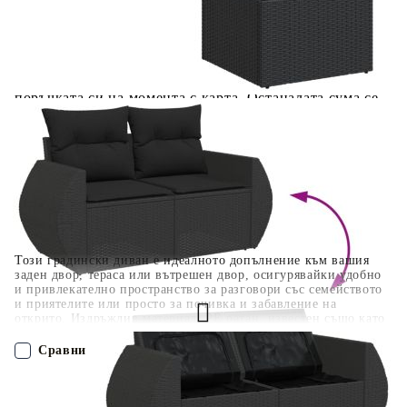
разполагате с три начина да я платите към тях:
Отложено до 30 дни от момента на изпращане на
поръчката без оскъпяване. За покупки на стойност до
400 лв. / €204,52
Плащане на 4 вноски. Заплащате 20% от стойността на
поръчката си на момента с карта. Останалата сума се
разделя на 3 равни месечни вноски без оскъпяване. За
покупки на стойност до 1000 лв. / €511.31
Плащане на 6 вноски. Стойността на поръчката се
разпределя в 6 равни месечни вноски с оскъпяване. За
покупки на стойност до 2000 лв. / €1022.61
Този градински диван е идеалното допълнение към вашия
заден двор, тераса или вътрешен двор, осигурявайки удобно
и привлекателно пространство за разговори със семейството
и приятелите или просто за почивка и забавление на
открито. Издръжлив материал: PE ратан, известен също като
полиратан, е здрав синтетичен материал с малко необходима
поддръжка, който прилича на естествен ратан. Той е лек,
Сравни
лесен за почистване и често се използва за външни мебели
поради своята издръжливост и устойчивост на атмосферни
влияния.Функция за съхранение с водоустойчива чанта:
ПОРЪЧАЙ БЕЗ РЕГИСТРАЦИЯ
Градинската мебел разполага с място за съхранение под