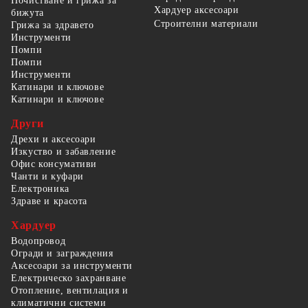
Почистване и грижа за
Хардуер аксесоари
бижута
Строителни материали
Грижа за здравето
Инструменти
Помпи
Помпи
Инструменти
Катинари и ключове
Катинари и ключове
Други
Дрехи и аксесоари
Изкуство и забавление
Офис консумативи
Чанти и куфари
Електроника
Здраве и красота
Хардуер
Водопровод
Огради и заграждения
Аксесоари за инструменти
Електрическо захранване
Отопление, вентилация и
климатични системи