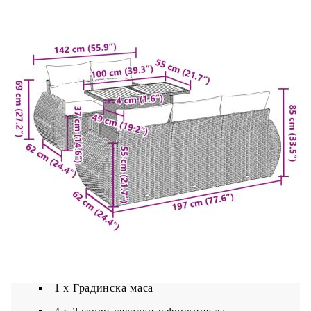
Размери: 100 x 55 x 44/73 см (Д x Ш x В)
Възглавница:
Цвят: Черен
Материал на покритието: Плат (100%
полиестер)
Материал за пълнеж на възглавницата за
сядане: Дунапрен
Материал за пълнеж на облегалката:
Памучни влакна
Размери на възглавницата на седалката: 55
x 55 x 3 см (Ш x Д x Деб)
Размери на възглавницата за облягане: 55 x
45 x 13 см (Д х Ш x Деб)
Доставката съдържа:
1 х Градинска маса