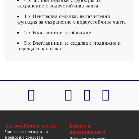
4 x Ъглови седалки с функция за
съхранение с водоустойчива чанта
1 x Централна седалка, включително
функция за съхранение с водоустойчива чанта
5 х Възглавници за облягане
5 x Възглавници за седалка с подвижна и
переща се калъфка
Автомобили и части
Бизнес и
Части и аксесоари за
промишленост
превозни средства
Ресторантьорство