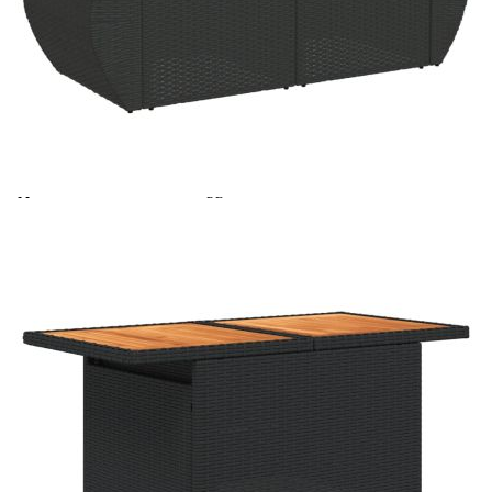
Време за доставка: 5 до 9 дни
Безплатна доставка до адрес при плащане по банков път
Цвят:
Черен
Материал:
PE ратан, стомана с прахово покритие,
акациева дървесина масив с лаково
покритие
Размери:
100 x 55 x 44/73 см (Д x Ш x В)
EAN code:
8721158746481
Височина на
55 см
подлакътника от земята:
Размери на седалката:
55 x 55 cм (Ш x Д)
Размери на възглавницата
55 x 45 x 13 см (Д х Ш x Деб)
за облягане:
Максимален капацитет на
110 кг
натоварване (на място):
Размери на възглавницата
55 x 55 x 3 см (Ш x Д x Деб)
на седалката:
Материал на покритието:
Плат (100% полиестер)
Височина на седалката от
37 см