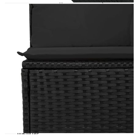
Височина на седалката от земята (без
възглавницата): 37 см
Височина на подлакътника от земята: 55 см
Централна седалка:
Цвят: Черен
Материал: PE ратан, прахово боядисана
стомана
Размери: 55 x 62 x 69 см (Ш x Д x В)
Размери на седалката: 55 x 55 cм (Ш x Д)
Височина на седалката от земята (без
възглавницата): 37 см
Маса:
Цвят: Черен
Материал: PE ратан, стомана с прахово
покритие, акациева дървесина масив с лаково
покритие