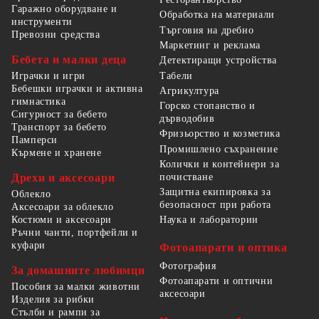
Гаражно оборудване и
Обработка на материали
инструменти
Търговия на дребно
Превозни средства
Маркетинг и реклама
Бебета и малки деца
Детектиращи устройства
Табели
Играчки и игри
Бебешки играчки и активна
Агрикултура
гимнастика
Горско стопанство и
Сигурност за бебето
дърводобив
Транспорт за бебето
Фризьорство и козметика
Памперси
Промишлено съхранение
Кърмене и хранене
Колички и контейнери за
Дрехи и аксесоари
почистване
Защитна екипировка за
Облекло
безопасност при работа
Аксесоари за облекло
Костюми и аксесоари
Наука и лаборатории
Ръчни чанти, портфейли и
куфари
Фотоапарати и оптика
Фотография
За домашните любимци
Фотоапарати и оптични
Пособия за малки животни
аксесоари
Изделия за рибки
Стълби и рампи за