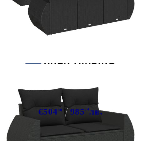
Tweet
Сподели
Градински диван с възглавници, 6
части, черен, полиратан
€504
985
74
лв.
00
В наличност: 30 бр.