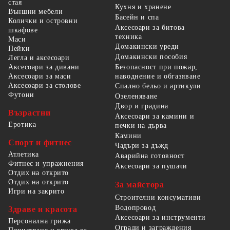
стая
Кухня и хранене
Външни мебели
Басейн и спа
Колички и островни
Аксесоари за битова
шкафове
техника
Маси
Домакински уреди
Пейки
Домакински пособия
Легла и аксесоари
Безопасност при пожар,
Аксесоари за дивани
наводнение и обгазяване
Аксесоари за маси
Аксесоари за столове
Спално бельо и артикули
Футони
Озеленяване
Двор и градина
Възрастни
Аксесоари за камини и
Еротика
печки на дърва
Камини
Спорт и фитнес
Чадъри за дъжд
Атлетика
Аварийна готовност
Фитнес и упражнения
Аксесоари за пушачи
Отдих на открито
Отдих на открито
За майстора
Игри на закрито
Строителни консумативи
Водопровод
Здраве и красота
Аксесоари за инструменти
Персонална грижа
Огради и заграждения