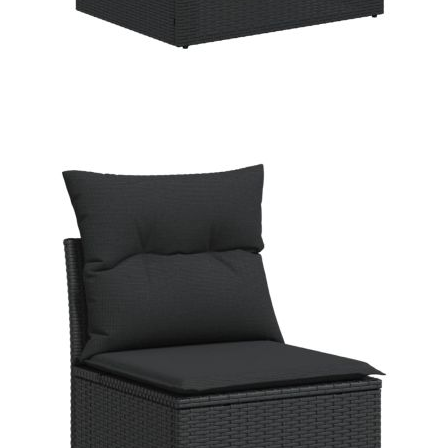
земята (без
възглавницата):
Материал за пълнеж на
Дунапрен
възглавницата за сядане:
Материал за пълнеж на
Памучни влакна
облегалката:
Размери на
55 x 53 x 34 см (Д x Ш x В)
водоустойчивата чанта:
Купи на изплащане
Credit calculator
Градински диван с възглавници, 6 части, черен,
полиратан
Please select credit institution
Цена на продукта:
€504.00
Extraction of information from credit institutions
Предоставената таблица е с информационна цел.
Добавете продукта в количката си с бутона "Добави в
количката" и при поръчка ще можете да изберете броя
вноски на кредита.
Acest tabel are caracter informativ. Adăugați produsul în
coșul de cumpărături unde veți putea selecta detaliile