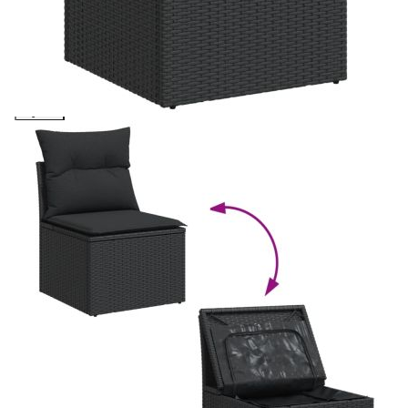
cererii de creditare.
Предоставената таблица е с информационна цел.
Добавете продукта в количката си с бутона "Добави в
количката" и при поръчка ще можете да изберете броя
вноски на кредита.
Предоставената таблица е с информационна цел.
Добавете продукта в количката си с бутона "Добави в
количката" и при поръчка ще можете да изберете броя
вноски на кредита.
Предоставената таблица е с информационна цел.
Добавете продукта в количката си с бутона "Добави в
количката" и при поръчка ще можете да изберете броя
вноски на кредита.
Предоставената таблица е с информационна цел.
Добавете продукта в количката си с бутона "Добави в
количката" и при поръчка ще можете да изберете броя
вноски на кредита.
Когато плащате с NewPay, всъщност NewPay плаща
поръчката Ви вместо Вас. Вие я получавате и