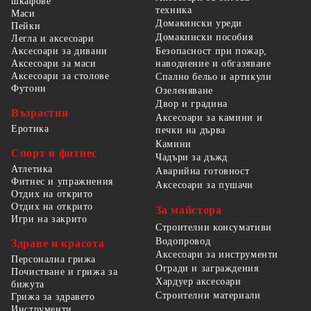
шкафове
техника
Маси
Домакински уреди
Пейки
Домакински пособия
Легла и аксесоари
Безопасност при пожар,
Аксесоари за дивани
наводнение и обгазяване
Аксесоари за маси
Аксесоари за столове
Спално бельо и артикули
Футони
Озеленяване
Двор и градина
Възрастни
Аксесоари за камини и
Еротика
печки на дърва
Камини
Спорт и фитнес
Чадъри за дъжд
Атлетика
Аварийна готовност
Фитнес и упражнения
Аксесоари за пушачи
Отдих на открито
Отдих на открито
За майстора
Игри на закрито
Строителни консумативи
Водопровод
Здраве и красота
Аксесоари за инструменти
Персонална грижа
Огради и заграждения
Почистване и грижа за
Хардуер аксесоари
бижута
Строителни материали
Грижа за здравето
Инструменти