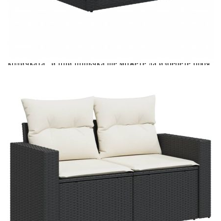
Acest tabel are caracter informativ. Adăugați produsul în
coșul de cumpărături unde veți putea selecta detaliile
cererii de creditare.
Предоставената таблица е с информационна цел.
Добавете продукта в количката си с бутона "Добави в
количката" и при поръчка ще можете да изберете броя
вноски на кредита.
Предоставената таблица е с информационна цел.
Добавете продукта в количката си с бутона "Добави в
количката" и при поръчка ще можете да изберете броя
вноски на кредита.
Предоставената таблица е с информационна цел.
Добавете продукта в количката си с бутона "Добави в
количката" и при поръчка ще можете да изберете броя
вноски на кредита.
Предоставената таблица е с информационна цел.
Добавете продукта в количката си с бутона "Добави в
количката" и при поръчка ще можете да изберете броя
вноски на кредита.