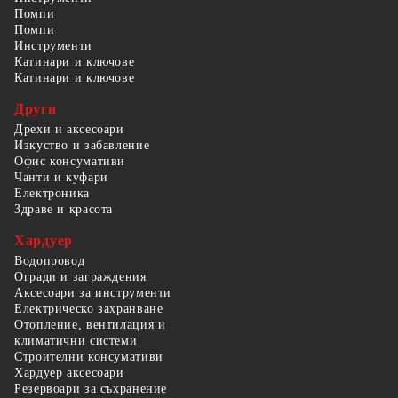
Помпи
Помпи
Инструменти
Катинари и ключове
Катинари и ключове
Други
Дрехи и аксесоари
Изкуство и забавление
Офис консумативи
Чанти и куфари
Електроника
Здраве и красота
Хардуер
Водопровод
Огради и заграждения
Аксесоари за инструменти
Електрическо захранване
Отопление, вентилация и
климатични системи
Строителни консумативи
Хардуер аксесоари
Резервоари за съхранение