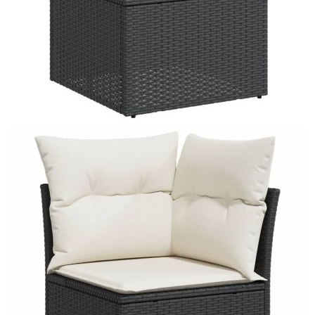
Време за доставка: 5 до 9 дни
Безплатна доставка до адрес при плащане по банков път
Цвят:
Кремавобял
Материал:
PE ратан, стомана с прахово покритие,
акациева дървесина масив с лаково
покритие
Размери:
100 x 55 x 44/73 см (Д x Ш x В)
EAN code:
8721158744814
Височина на
55 см
подлакътника от земята:
Размери на седалката:
55 x 55 cм (Ш x Д)
Размери на възглавницата
55 x 45 x 13 см (Д х Ш x Деб)
за облягане:
Максимален капацитет на
110 кг
натоварване (на място):
Размери на възглавницата
55 x 55 x 3 см (Ш x Д x Деб)
на седалката: