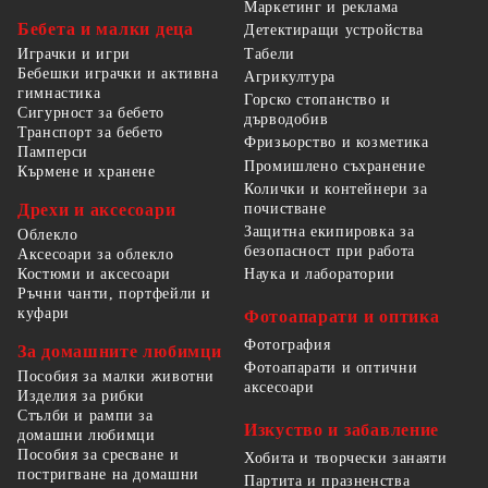
Маркетинг и реклама
Бебета и малки деца
Детектиращи устройства
Табели
Играчки и игри
Бебешки играчки и активна
Агрикултура
гимнастика
Горско стопанство и
Сигурност за бебето
дърводобив
Транспорт за бебето
Фризьорство и козметика
Памперси
Промишлено съхранение
Кърмене и хранене
Колички и контейнери за
Дрехи и аксесоари
почистване
Защитна екипировка за
Облекло
безопасност при работа
Аксесоари за облекло
Костюми и аксесоари
Наука и лаборатории
Ръчни чанти, портфейли и
куфари
Фотоапарати и оптика
Фотография
За домашните любимци
Фотоапарати и оптични
Пособия за малки животни
аксесоари
Изделия за рибки
Стълби и рампи за
Изкуство и забавление
домашни любимци
Пособия за сресване и
Хобита и творчески занаяти
постригване на домашни
Партита и празненства