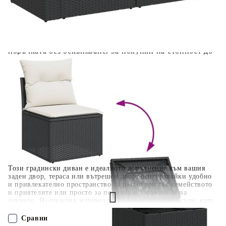
Когато плащате с NewPay, всъщност NewPay плаща
поръчката Ви вместо Вас. Вие я получавате и
разполагате с три начина да я платите към тях:
Отложено до 30 дни от момента на изпращане на
поръчката без оскъпяване. За покупки на стойност до
400 лв. / €204,52
Плащане на 4 вноски. Заплащате 20% от стойността на
поръчката си на момента с карта. Останалата сума се
разделя на 3 равни месечни вноски без оскъпяване. За
покупки на стойност до 1000 лв. / €511.31
Плащане на 6 вноски. Стойността на поръчката се
разпределя в 6 равни месечни вноски с оскъпяване. За
покупки на стойност до 2000 лв. / €1022.61
Този градински диван е идеалното допълнение към вашия
заден двор, тераса или вътрешен двор, осигурявайки удобно
и привлекателно пространство за разговори със семейството
и приятелите или просто за почивка и забавление на
открито. Издръжлив материал: PE ратан, известен също като
полиратан, е здрав синтетичен материал с малко необходима
поддръжка, който прилича на естествен ратан. Той е лек,
Сравни
лесен за почистване и често се използва за външни мебели