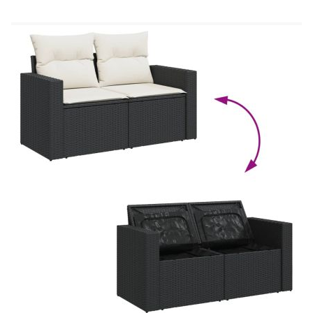
така че можете да създадете персонализирана
подредба на външни мебели. Добре е да се
знае:За да сте сигурни, че вашите външни
мебели ще останат красиви, ви препоръчваме да
ги защитите с водоустойчиво покривало.
Размери на водоустойчивата чанта: 55 x 53
x 34 см (Д x Ш x В)
Максимален капацитет на натоварване (на
място): 110 кг
UV устойчив
Пластмасови регулируеми крачета
Необходим е монтаж
Ъглова седалка:
Цвят: Черен
Материал: PE ратан, прахово боядисана
стомана
Размери: 62 x 62 x 69 см (Ш x Д x В)