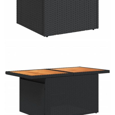
Материал на покритието:
Плат (100% полиестер)
Ширина на подлакътника:
10 см
Височина на седалката от
37 см
земята (без
възглавницата):
Материал за пълнеж на
Дунапрен
възглавницата за сядане:
Материал за пълнеж на
Памучни влакна
облегалката:
Размери на
55 x 53 x 34 см (Д x Ш x В)
водоустойчивата чанта:
Купи на изплащане
Credit calculator
Градински комплект диван с възглавници 7 части
черен полиратан
Please select credit institution
Цена на продукта:
€507.00
Extraction of information from credit institutions
Предоставената таблица е с информационна цел.
Добавете продукта в количката си с бутона "Добави в
количката" и при поръчка ще можете да изберете броя
вноски на кредита.