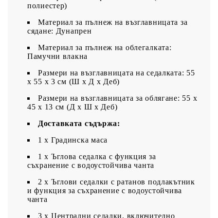
полиестер)
Материал за пълнеж на възглавницата за
сядане: Дунапрен
Материал за пълнеж на облегалката:
Памучни влакна
Размери на възглавницата на седалката: 55
x 55 x 3 см (Ш x Д x Деб)
Размери на възглавницата за облягане: 55 x
45 x 13 см (Д х Ш x Деб)
Доставката съдържа:
1 х Градинска маса
1 x Ъглова седалка с функция за
съхранение с водоустойчива чанта
2 x Ъглови седалки с ратанов подлакътник
и функция за съхранение с водоустойчива
чанта
3 x Централни седалки, включително