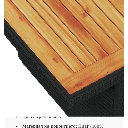
Материал: PE ратан, прахово боядисана
стомана
Размери: 55 x 62 x 69 см (Ш x Д x В)
Размери на седалката: 55 x 55 cм (Ш x Д)
Височина на седалката от земята (без
възглавницата): 37 см
Маса:
Цвят: Черен
Материал: PE ратан, стомана с прахово
покритие, акациева дървесина масив с лаково
покритие
Размери: 100 x 55 x 44/73 см (Д x Ш x В)
Възглавница:
Цвят: Кремавобял
Материал на покритието: Плат (100%