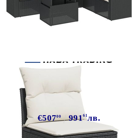
Tweet
Сподели
Градински комплект диван с
възглавници 7 части черен
полиратан
€507
991
61
лв.
00
В наличност: 198 бр.