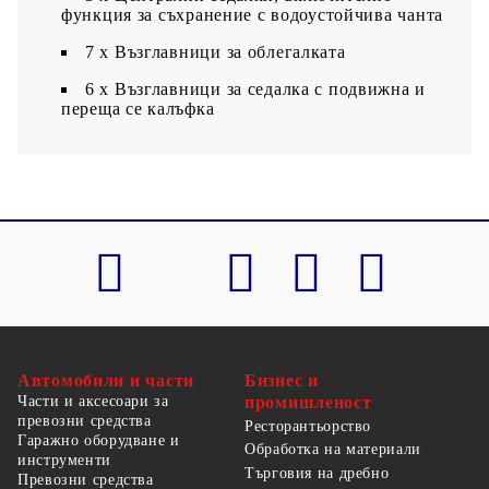
функция за съхранение с водоустойчива чанта
7 x Възглавници за облегалката
6 x Възглавници за седалка с подвижна и
переща се калъфка
Автомобили и части
Бизнес и
Части и аксесоари за
промишленост
превозни средства
Ресторантьорство
Гаражно оборудване и
Обработка на материали
инструменти
Търговия на дребно
Превозни средства