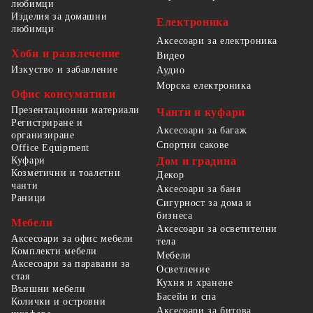
любимци
Изделия за домашни
Електроника
любимци
Аксесоари за електроника
Хоби и развлечение
Видео
Изкуство и забавление
Аудио
Морска електроника
Офис консумативи
Презентационни материали
Чанти и куфари
Регистриране и
Аксесоари за багаж
организиране
Спортни сакове
Office Equipment
Куфари
Дом и градина
Козметични и тоалетни
Декор
чанти
Аксесоари за баня
Раници
Сигурност за дома и
бизнеса
Мебели
Аксесоари за осветителни
Аксесоари за офис мебели
тела
Комплекти мебели
Мебели
Аксесоари за паравани за
Осветление
стая
Кухня и хранене
Външни мебели
Басейн и спа
Колички и островни
Аксесоари за битова