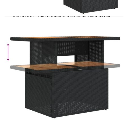
на открито. Издръжлив материал: PE ратан,
известен също като полиратан, е здрав
синтетичен материал с малко необходима
поддръжка, който прилича на естествен ратан.
Той е лек, лесен за почистване и често се
използва за външни мебели поради своята
издръжливост и устойчивост на атмосферни
влияния.Функция за съхранение с
водоустойчива чанта: Градинската мебел
разполага с място за съхранение под седалката,
допълнено с водоустойчива чанта за съхранение
на възглавници, играчки и други предмети.
Вътрешната чанта може да бъде здраво
закрепена към външната мебел със закопчалки
за допълнителна стабилност.Регулируем плот:
Плотът може да се повдигне, за да направи
масата по-висока, което трансформира
външната маса от маса за кафе в маса за
хранене. Идеална е за гости или за хранене
навън.Калъф, който може да се сваля и може да
се пере: Тези възглавници за седалки имат
подвижни калъфи за лесно пране и
поддръжка.Модулен дизайн: Този комплект
външни мебели има модулен дизайн, което го
прави напълно гъвкав и лесен за преместване,