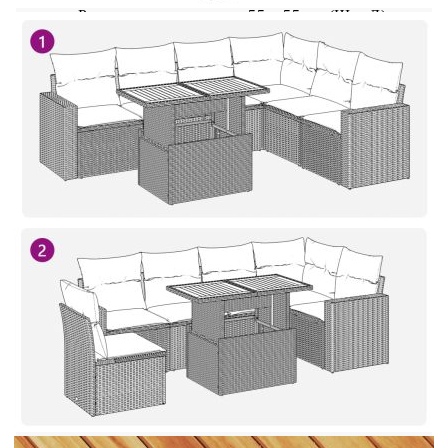
Размери на седалката: 55 x 55 cм (Ш x Д)
Височина на седалката от земята (без
възглавницата): 37 см
Ъглова седалка с ратанов подлакътник:
Цвят: Черен
Материал: PE ратан, прахово боядисана
стомана
Размери: 65,5 x 62 x 69 см (Ш x Д x В)
Размери на седалката: 55 x 55 cм (Ш x Д)
Височина на седалката от земята (без
възглавницата): 37 см
Височина на подлакътника от земята: 55 см
Ширина на подлакътника: 10 см
Централна седалка:
Цвят: Черен