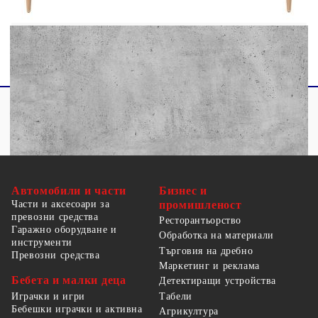
1 х Шкаф за баня (s)
Автомобили и части
Бизнес и
Части и аксесоари за
промишленост
превозни средства
Ресторантьорство
Гаражно оборудване и
Обработка на материали
инструменти
Търговия на дребно
Превозни средства
Маркетинг и реклама
Бебета и малки деца
Детектиращи устройства
Табели
Играчки и игри
Бебешки играчки и активна
Агрикултура