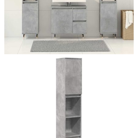
Време за доставка: 5 до 9 дни
Безплатна доставка до адрес при плащане по банков път
Цвят:
Бетонно сиво
Материал:
Инженерно дърво, желязо
EAN code:
8721158661883
Размери на шкафа за мивка:
65 x 33 x 60 см (Ш x Д x В)
Размери на шкафа за баня (L):
30 x 30 x 190 см (Ш x Д x В)
Размери на шкафа за баня (S):
30 x 30 x 100 см (Ш x Д x В)
Купи на изплащане
Credit calculator
Комплект мебели за баня от 3 части бетонно сив
инженерно дърво
Please select credit institution
Цена на продукта:
€209.00