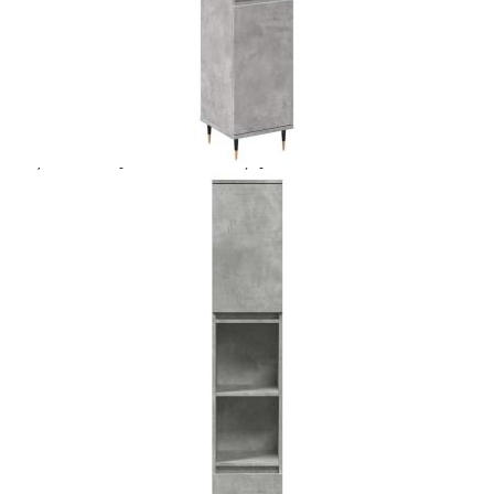
Extraction of information from credit institutions
Предоставената таблица е с информационна цел.
Добавете продукта в количката си с бутона "Добави в
количката" и при поръчка ще можете да изберете броя
вноски на кредита.
Acest tabel are caracter informativ. Adăugați produsul în
coșul de cumpărături unde veți putea selecta detaliile
cererii de creditare.
Предоставената таблица е с информационна цел.
Добавете продукта в количката си с бутона "Добави в
количката" и при поръчка ще можете да изберете броя
вноски на кредита.
Предоставената таблица е с информационна цел.
Добавете продукта в количката си с бутона "Добави в
количката" и при поръчка ще можете да изберете броя
вноски на кредита.
Предоставената таблица е с информационна цел.
Добавете продукта в количката си с бутона "Добави в
количката" и при поръчка ще можете да изберете броя