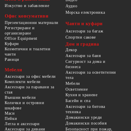
Изкуство и забавление
Аудио
Морска електроника
Офис консумативи
Презентационни материали
Чанти и куфари
Регистриране и
Аксесоари за багаж
организиране
Спортни сакове
Office Equipment
Куфари
Дом и градина
Козметични и тоалетни
Декор
чанти
Аксесоари за баня
Раници
Сигурност за дома и
бизнеса
Мебели
Аксесоари за осветителни
Аксесоари за офис мебели
тела
Комплекти мебели
Мебели
Аксесоари за паравани за
Осветление
стая
Кухня и хранене
Външни мебели
Басейн и спа
Колички и островни
Аксесоари за битова
шкафове
техника
Маси
Домакински уреди
Пейки
Домакински пособия
Легла и аксесоари
Безопасност при пожар,
Аксесоари за дивани