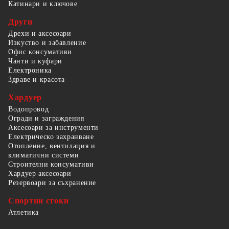
Катинари и ключове
Други
Дрехи и аксесоари
Изкуство и забавление
Офис консумативи
Чанти и куфари
Електроника
Здраве и красота
Хардуер
Водопровод
Огради и заграждения
Аксесоари за инструменти
Електрическо захранване
Отопление, вентилация и
климатични системи
Строителни консумативи
Хардуер аксесоари
Резервоари за съхранение
Спортни стоки
Атлетика