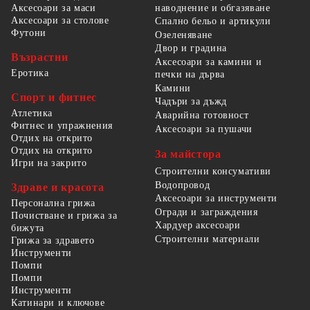
наводнение и обгазяване
Аксесоари за маси
Аксесоари за столове
Спално бельо и артикули
Футони
Озеленяване
Двор и градина
Възрастни
Аксесоари за камини и
Еротика
печки на дърва
Камини
Спорт и фитнес
Чадъри за дъжд
Атлетика
Аварийна готовност
Фитнес и упражнения
Аксесоари за пушачи
Отдих на открито
Отдих на открито
За майстора
Игри на закрито
Строителни консумативи
Водопровод
Здраве и красота
Аксесоари за инструменти
Персонална грижа
Огради и заграждения
Почистване и грижа за
Хардуер аксесоари
бижута
Строителни материали
Грижа за здравето
Инструменти
Помпи
Помпи
Инструменти
Катинари и ключове