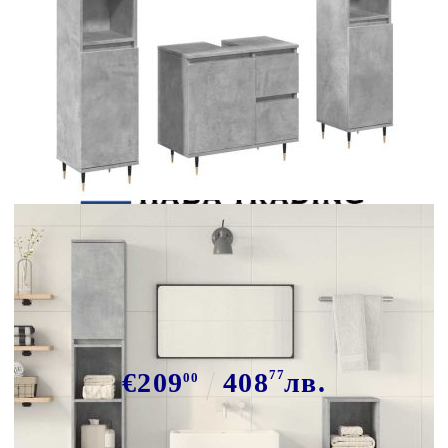
Tweet
Сподели
Комплект мебели за баня от 3
части бетонно сив инженерно
дърво
€209
408
77
лв.
00
В наличност: 51 бр.