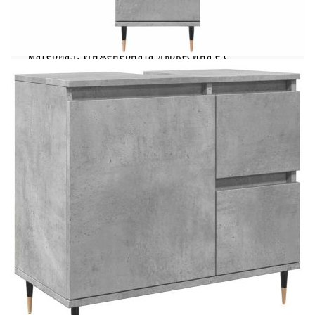
Този стилен комплект мебели за баня е отлично
допълнение към вашата баня, придавайки ѝ
подредена и впечатляваща визия! Издържлив
материал: Инженерната дървесина е с
изключително качество с гладка повърхност и
също така се отличава със здравина, стабилност
и устойчивост на влага.Достатъчно място за
съхранение: Тези мебели за баня предлагат
достатъчно място за съхранение, за да поберете
лесно вашите основни тоалетни
принадлежности и артикули за баня като
сапуни, шампоан, паста за зъби и др.Практична
врата: Поддържайте реда в помещението, като
скриете дребните неща зад вратичките на този
шкаф. И вратата може да се сглоби отляво или
отдясно според вашите предпочитания.Лесна за
поддръжка: Благодарение на гладката си
повърхност, шкафът за баня се почиства лесно с
влажна кърпа и изисква по-малко поддръжка.
Добре е да се знае:Винтовете и дюбелите за
вътрешната стена не са включени. Съветваме ви
да намерите и използвате винтове и дюбели,
подходящи специално за вашите стени. Ако не
сте сигурни, можете да се консултирате с