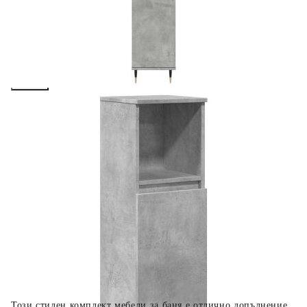
вноски на кредита.
Предоставената таблица е с информационна цел.
Добавете продукта в количката си с бутона "Добави в
количката" и при поръчка ще можете да изберете броя
вноски на кредита.
Когато плащате с NewPay, всъщност NewPay плаща
поръчката Ви вместо Вас. Вие я получавате и
разполагате с три начина да я платите към тях:
Отложено до 30 дни от момента на изпращане на
поръчката без оскъпяване. За покупки на стойност до
400 лв. / €204,52
Плащане на 4 вноски. Заплащате 20% от стойността на
поръчката си на момента с карта. Останалата сума се
разделя на 3 равни месечни вноски без оскъпяване. За
покупки на стойност до 1000 лв. / €511.31
Плащане на 6 вноски. Стойността на поръчката се
разпределя в 6 равни месечни вноски с оскъпяване. За
покупки на стойност до 2000 лв. / €1022.61
Този стилен комплект мебели за баня е отлично допълнение