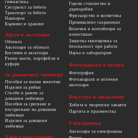
гимнастика
Горско стопанство и
Сигурност за бебето
дърводобив
Транспорт за бебето
Фризьорство и козметика
Памперси
Промишлено съхранение
Кърмене и хранене
Колички и контейнери за
Дрехи и аксесоари
почистване
Защитна екипировка за
Облекло
безопасност при работа
Аксесоари за облекло
Костюми и аксесоари
Наука и лаборатории
Ръчни чанти, портфейли и
куфари
Фотоапарати и оптика
Фотография
За домашните любимци
Фотоапарати и оптични
Пособия за малки животни
аксесоари
Изделия за рибки
Стълби и рампи за
Изкуство и забавление
домашни любимци
Пособия за сресване и
Хобита и творчески занаяти
постригване на домашни
Партита и празненства
любимци
Изделия за домашни
Електроника
любимци
Аксесоари за електроника
Хоби и развлечение
Видео