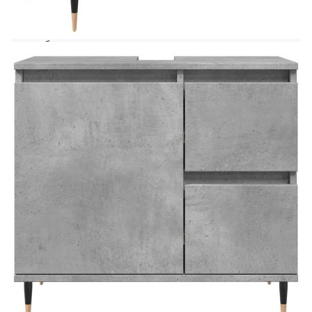
професионалист. Моля, прочетете и следвайте
всяка стъпка от инструкциите. Внимание:За да
предотвратите преобръщане, този продукт
трябва да се използва с предоставеното
устройство за закрепване на стена.
Цвят: Бетонно сиво
Материал: Инженерно дърво, желязо
Размери на шкафа за мивка: 65 x 33 x 60 см
(Ш x Д x В)
Размери на шкафа за баня (L): 30 x 30 x 190
см (Ш x Д x В)
Размери на шкафа за баня (S): 30 x 30 x 100
см (Ш x Д x В)
Необходим е монтаж
Доставката съдържа:
1 x Шкаф за мивка
1 х Шкаф за баня (l)