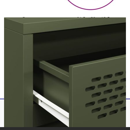
Общи размери: 68 x 39 x 58,5 см (Ш x Д x
В)
Размери на чекмеджето: 64,5 x 29 x 12,5 см
(Ш x Д x В)
С 3 чекмеджета
Необходим е монтаж
Legal Documents:
Повече подробности за предотвратяване на
преобръщането на вашите мебели можете да
намерите
тук