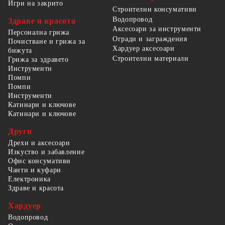
Игри на закрито
Строителни консумативи
Водопровод
Здраве и красота
Аксесоари за инструменти
Персонална грижа
Огради и заграждения
Почистване и грижа за
Хардуер аксесоари
бижута
Строителни материали
Грижа за здравето
Инструменти
Помпи
Помпи
Инструменти
Катинари и ключове
Катинари и ключове
Други
Дрехи и аксесоари
Изкуство и забавление
Офис консумативи
Чанти и куфари
Електроника
Здраве и красота
Хардуер
Водопровод