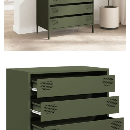
Време за доставка: 5 до 9 дни
Безплатна доставка до адрес при плащане по банков път
Цвят:
Маслиненозелено
Материал:
Студеновалцувана стомана
EAN code:
8721102930539
Общи размери:
68 x 39 x 58,5 см (Ш x Д x В)
Размери на чекмеджето:
64,5 x 29 x 12,5 см (Ш x Д x В)
Купи на изплащане
Credit calculator
Бюфет, маслиненозелен, 68x39x58,5 см,
студеновалцувана стомана
Please select credit institution
Цена на продукта:
€126.00
Extraction of information from credit institutions