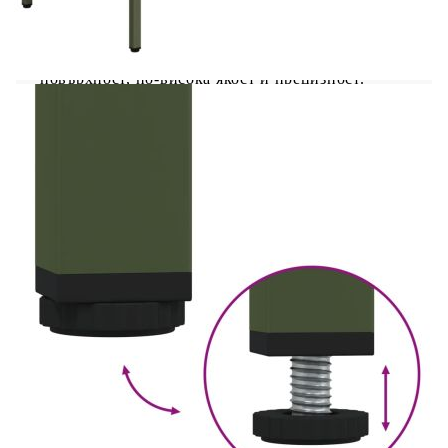
Този класически бюфет е предназначен да бъде
декоративно и практично допълнение към
вашия дом и офис. Здрава и стабилна структура:
Студеновалцуваната стомана има по-гладка
повърхност, по-висока якост и прецизност.
Металните крачета придават спокоен стил на
вашия интериор, като същевременно осигуряват
стабилност.Достатъчно място за съхранение:
Шкафът с чекмеджета предоставя достатъчно
място за съхранение, където да държите
различни ваши вещи добре организирани и
леснодостъпни.Лесна поддръжка: Благодарение
на гладката си повърхност, шкафът сайдборд се
почиства лесно с влажна кърпа и изисква по-
малко поддръжка.Широки приложения: Този
страничен шкаф е универсален и подходящ за
спални, всекидневни, коридори и т.н. за вашите
нужди. Внимание:За да предотвратите
преобръщане, този продукт трябва да се
използва с предоставеното устройство за
закрепване на стена.
Цвят: Маслиненозелено
Материал: Студеновалцувана стомана