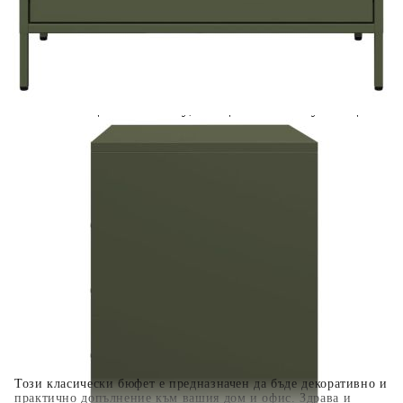
Предоставената таблица е с информационна цел.
Добавете продукта в количката си с бутона "Добави в
количката" и при поръчка ще можете да изберете броя
вноски на кредита.
Когато плащате с NewPay, всъщност NewPay плаща
поръчката Ви вместо Вас. Вие я получавате и
разполагате с три начина да я платите към тях:
Отложено до 30 дни от момента на изпращане на
поръчката без оскъпяване. За покупки на стойност до
400 лв. / €204,52
Плащане на 4 вноски. Заплащате 20% от стойността на
поръчката си на момента с карта. Останалата сума се
разделя на 3 равни месечни вноски без оскъпяване. За
покупки на стойност до 1000 лв. / €511.31
Плащане на 6 вноски. Стойността на поръчката се
разпределя в 6 равни месечни вноски с оскъпяване. За
покупки на стойност до 2000 лв. / €1022.61
Този класически бюфет е предназначен да бъде декоративно и
практично допълнение към вашия дом и офис. Здрава и