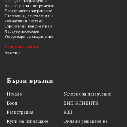
Огради и заграждения
Аксесоари за инструменти
Електрическо захранване
Отопление, вентилация и
климатични системи
Строителни консумативи
Хардуер аксесоари
Резервоари за съхранение
Спортни стоки
Атлетика
Бързи връзки
Начало
Условия за пазаруване
Вход
ВИП КЛИЕНТИ
Регистрация
КЗП
Купи на изплащане
Онлайн решаване на