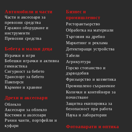
Автомобили и части
Бизнес и
Части и аксесоари за
промишленост
превозни средства
Ресторантьорство
Гаражно оборудване и
Обработка на материали
инструменти
Търговия на дребно
Превозни средства
Маркетинг и реклама
Бебета и малки деца
Детектиращи устройства
Табели
Играчки и игри
Бебешки играчки и активна
Агрикултура
гимнастика
Горско стопанство и
Сигурност за бебето
дърводобив
Транспорт за бебето
Фризьорство и козметика
Памперси
Промишлено съхранение
Кърмене и хранене
Колички и контейнери за
Дрехи и аксесоари
почистване
Защитна екипировка за
Облекло
безопасност при работа
Аксесоари за облекло
Костюми и аксесоари
Наука и лаборатории
Ръчни чанти, портфейли и
куфари
Фотоапарати и оптика