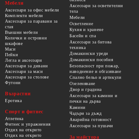
Мебели
Аксесоари за осветителни
Аксесоари за офис мебели
тела
Комплекти мебели
Мебели
Аксесоари за паравани за
Осветление
стая
Кухня и хранене
Външни мебели
Басейн и спа
Колички и островни
Аксесоари за битова
шкафове
техника
Маси
Домакински уреди
Пейки
Домакински пособия
Легла и аксесоари
Безопасност при пожар,
Аксесоари за дивани
наводнение и обгазяване
Аксесоари за маси
Аксесоари за столове
Спално бельо и артикули
Футони
Озеленяване
Двор и градина
Възрастни
Аксесоари за камини и
Еротика
печки на дърва
Камини
Спорт и фитнес
Чадъри за дъжд
Атлетика
Аварийна готовност
Фитнес и упражнения
Аксесоари за пушачи
Отдих на открито
Отдих на открито
За майстора