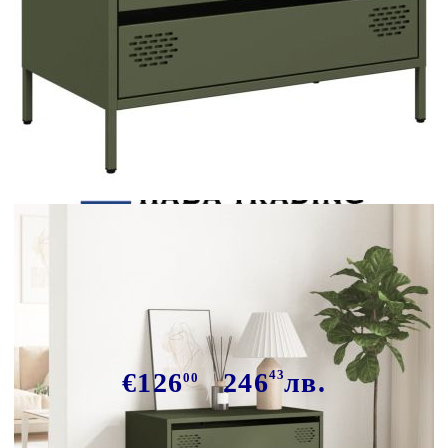
Tweet
Сподели
Бюфет, маслиненозелен,
68x39x58,5 см, студеновалцувана
стомана
€126
246
43
лв.
00
В наличност: 12 бр.