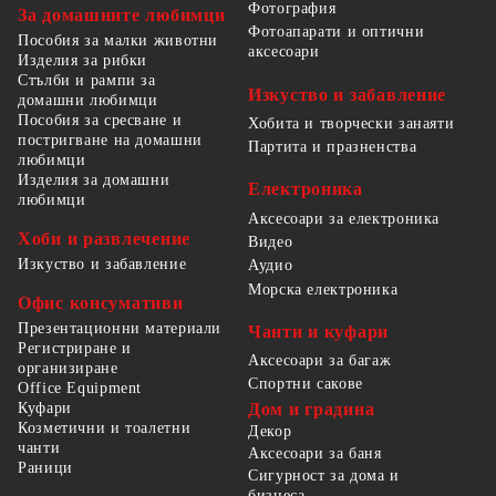
Фотография
За домашните любимци
Фотоапарати и оптични
Пособия за малки животни
аксесоари
Изделия за рибки
Стълби и рампи за
Изкуство и забавление
домашни любимци
Пособия за сресване и
Хобита и творчески занаяти
постригване на домашни
Партита и празненства
любимци
Изделия за домашни
Електроника
любимци
Аксесоари за електроника
Хоби и развлечение
Видео
Изкуство и забавление
Аудио
Морска електроника
Офис консумативи
Презентационни материали
Чанти и куфари
Регистриране и
Аксесоари за багаж
организиране
Спортни сакове
Office Equipment
Куфари
Дом и градина
Козметични и тоалетни
Декор
чанти
Аксесоари за баня
Раници
Сигурност за дома и
бизнеса