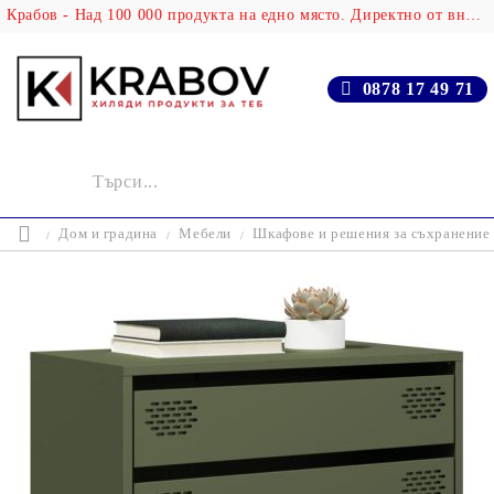
Крабов - Над 100 000 продукта на едно място. Директно от вносителя!
0878 17 49 71
Дом и градина
Мебели
Шкафове и решения за съхранение