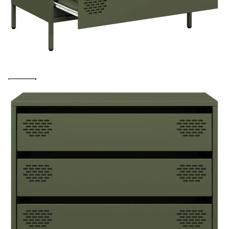
Предоставената таблица е с информационна цел.
Добавете продукта в количката си с бутона "Добави в
количката" и при поръчка ще можете да изберете броя
вноски на кредита.
Acest tabel are caracter informativ. Adăugați produsul în
coșul de cumpărături unde veți putea selecta detaliile
cererii de creditare.
Предоставената таблица е с информационна цел.
Добавете продукта в количката си с бутона "Добави в
количката" и при поръчка ще можете да изберете броя
вноски на кредита.
Предоставената таблица е с информационна цел.
Добавете продукта в количката си с бутона "Добави в
количката" и при поръчка ще можете да изберете броя
вноски на кредита.
Предоставената таблица е с информационна цел.
Добавете продукта в количката си с бутона "Добави в
количката" и при поръчка ще можете да изберете броя
вноски на кредита.